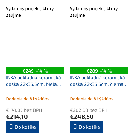
Vydarený projekt, ktorý
Vydarený projekt, ktorý
zaujme
zaujme
€249
–14 %
€289
–14 %
INKA odkladná keramická
INKA odkladná keramická
doska 22x35,5cm, biela
doska 22x35,5cm, čierna
mat
lesk
Dodanie do 8 týždňov
Dodanie do 8 týždňov
€174,07 bez DPH
€202,03 bez DPH
€214,10
€248,50
Do košíka
Do košíka