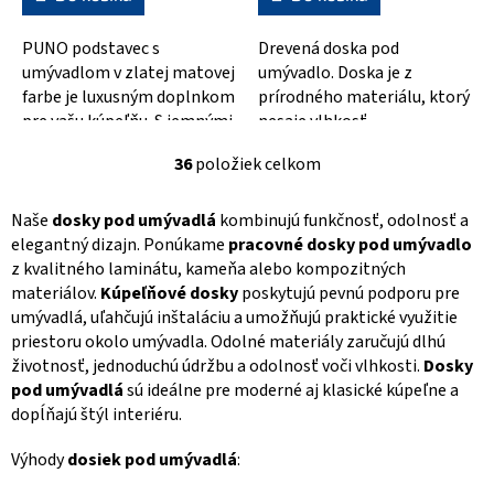
PUNO podstavec s
Drevená doska pod
umývadlom v zlatej matovej
umývadlo. Doska je z
farbe je luxusným doplnkom
prírodného materiálu, ktorý
pre vašu kúpeľňu. S jemnými
nesaje vlhkosť
zlatými odtieňmi bude
36
položiek celkom
krásne ladíť s...
O
v
l
Naše
dosky pod umývadlá
kombinujú funkčnosť, odolnosť a
á
elegantný dizajn. Ponúkame
pracovné dosky pod umývadlo
d
z kvalitného laminátu, kameňa alebo kompozitných
a
materiálov.
Kúpeľňové dosky
poskytujú pevnú podporu pre
c
umývadlá, uľahčujú inštaláciu a umožňujú praktické využitie
i
e
priestoru okolo umývadla. Odolné materiály zaručujú dlhú
p
životnosť, jednoduchú údržbu a odolnosť voči vlhkosti.
Dosky
r
pod umývadlá
sú ideálne pre moderné aj klasické kúpeľne a
v
dopĺňajú štýl interiéru.
k
y
Výhody
dosiek pod umývadlá
:
v
ý