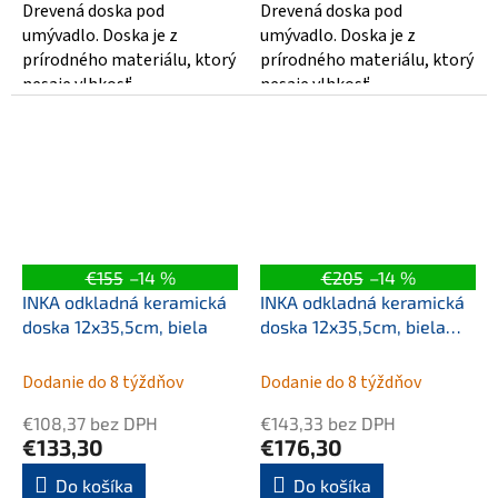
Drevená doska pod
Drevená doska pod
umývadlo. Doska je z
umývadlo. Doska je z
prírodného materiálu, ktorý
prírodného materiálu, ktorý
nesaje vlhkosť.
nesaje vlhkosť.
€155
–14 %
€205
–14 %
INKA odkladná keramická
INKA odkladná keramická
doska 12x35,5cm, biela
doska 12x35,5cm, biela
mat
Dodanie do 8 týždňov
Dodanie do 8 týždňov
€108,37 bez DPH
€143,33 bez DPH
€133,30
€176,30
Do košíka
Do košíka