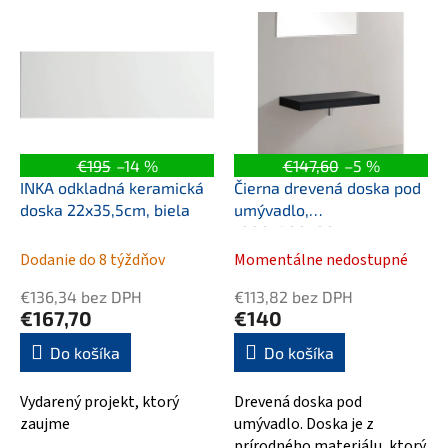
r
V
o
ý
d
p
u
i
k
s
t
p
o
r
v
o
€195
–14 %
€147,60
–5 %
d
INKA odkladná keramická
Čierna drevená doska pod
u
doska 22x35,5cm, biela
umývadlo,
k
1000x500x80mm
t
Dodanie do 8 týždňov
Momentálne nedostupné
o
v
€136,34 bez DPH
€113,82 bez DPH
€167,70
€140
Do košíka
Do košíka
Vydarený projekt, ktorý
Drevená doska pod
zaujme
umývadlo. Doska je z
prírodného materiálu, ktorý