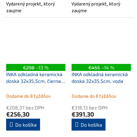
Vydarený projekt, ktorý
Vydarený projekt, ktorý
zaujme
zaujme
€298
–13 %
€455
–14 %
INKA odkladná keramická
INKA odkladná keramická
doska 32x35,5cm, čierna
doska 32x35,5cm, voda
mat
Dodanie do 8 týždňov
Dodanie do 8 týždňov
€208,37 bez DPH
€318,13 bez DPH
€256,30
€391,30
Do košíka
Do košíka