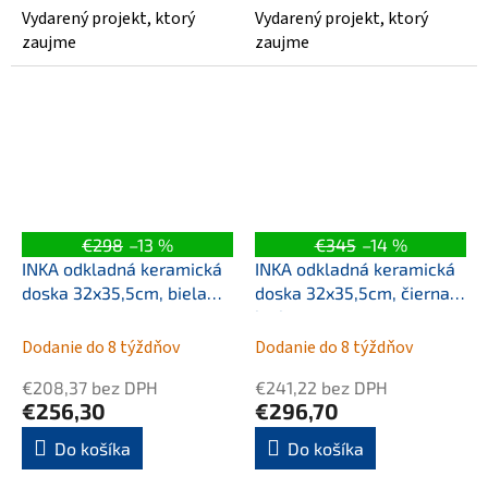
Vydarený projekt, ktorý
Vydarený projekt, ktorý
zaujme
zaujme
€298
–13 %
€345
–14 %
INKA odkladná keramická
INKA odkladná keramická
doska 32x35,5cm, biela
doska 32x35,5cm, čierna
mat
lesk
Dodanie do 8 týždňov
Dodanie do 8 týždňov
€208,37 bez DPH
€241,22 bez DPH
€256,30
€296,70
Do košíka
Do košíka