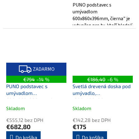
PUNO podstavec s
umývadlom
600x860x396mm, čierna" je
vytvořen pro ty, kteří hledají
stylové a funkční řešení pro
svou koupelnu. S rozměry...
Z
A
ZADARMO
D
A
€794
–14 %
€186,40
–6 %
R
M
PUNO podstavec s
Svetlá drevená doska pod
O
umývadlom
umývadlo,
600x860x396mm, zlato
1200x500x80mm
mat
Skladom
Skladom
€555,12 bez DPH
€142,28 bez DPH
€682,80
€175
Do košíka
Do košíka