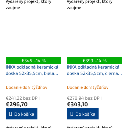
Vydarený projekt, ktorý
Vydarený projekt, ktorý
zaujme
zaujme
€345
–14 %
€399
–14 %
INKA odkladná keramická
INKA odkladná keramická
doska 52x35,5cm, biela
doska 52x35,5cm, čierna
mat
lesk
Dodanie do 8 týždňov
Dodanie do 8 týždňov
€241,22 bez DPH
€278,94 bez DPH
€296,70
€343,10
Do košíka
Do košíka