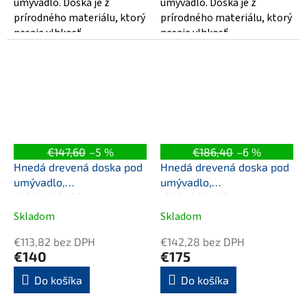
umývadlo. Doska je z
umývadlo. Doska je z
prírodného materiálu, ktorý
prírodného materiálu, ktorý
nesaje vlhkosť.
nesaje vlhkosť.
€147,60
–5 %
€186,40
–6 %
Hnedá drevená doska pod
Hnedá drevená doska pod
umývadlo,
umývadlo,
1000x500x80mm
1200x500x80mm
Skladom
Skladom
€113,82 bez DPH
€142,28 bez DPH
€140
€175
Do košíka
Do košíka