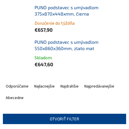
PUNO podstavec s umývadlom
375x870x448xmm, čierna
Doručenie do týždňa
€657,90
PUNO podstavec s umývadlom
550x860x360mm, zlato mat
Skladom
€647,60
R
a
Odporúčame
Najlacnejšie
Najdrahšie
Najpredávanejšie
d
e
Abecedne
n
i
e
OTVORIŤ FILTER
p