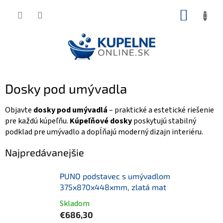
Prejsť
NÁKUP
na
KOŠÍK
obsah
Dosky pod umývadla
Objavte
dosky pod umývadlá
– praktické a estetické riešenie
pre každú kúpeľňu.
Kúpeľňové dosky
poskytujú stabilný
podklad pre umývadlo a dopĺňajú moderný dizajn interiéru.
Najpredávanejšie
PUNO podstavec s umývadlom
375x870x448xmm, zlatá mat
Skladom
€686,30