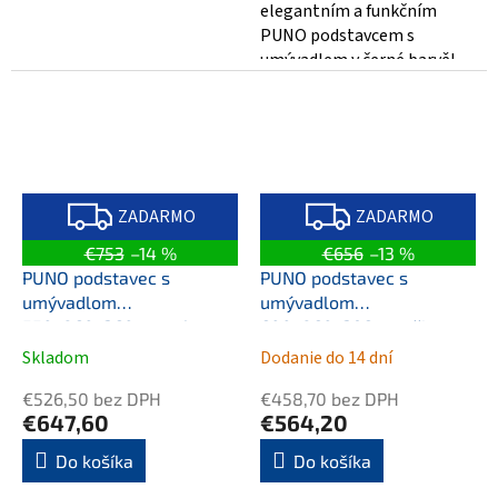
elegantním a funkčním
PUNO podstavcem s
umývadlem v černé barvě!
Tento moderní kousek o
rozměrech
550x860x360mm...
Z
Z
A
A
ZADARMO
ZADARMO
D
D
A
A
€753
–14 %
€656
–13 %
R
R
M
M
PUNO podstavec s
PUNO podstavec s
O
O
umývadlom
umývadlom
550x860x360mm, zlato
600x860x396mm, čierna
mat
Skladom
Dodanie do 14 dní
€526,50 bez DPH
€458,70 bez DPH
€647,60
€564,20
Do košíka
Do košíka