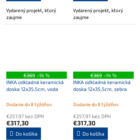
Vydarený projekt, ktorý
Vydarený projekt, ktorý
zaujme
zaujme
€369
–14 %
€369
–14 %
INKA odkladná keramická
INKA odkladná keramická
doska 12x35,5cm, voda
doska 12x35,5cm, zebra
Dodanie do 8 týždňov
Dodanie do 8 týždňov
€257,97 bez DPH
€257,97 bez DPH
€317,30
€317,30
Do košíka
Do košíka