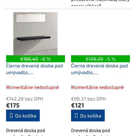
nesaje vlhkosť.
€186,40
–6 %
€128,20
–5 %
Čierna drevená doska pod
Čierna drevená doska pod
umývadlo,
umývadlo,
1200x500x80mm
750x500x80mm
Momentálne nedostupné
Momentálne nedostupné
€142,28 bez DPH
€98,37 bez DPH
€175
€121
Do košíka
Do košíka
Drevená doska pod
Drevená doska pod