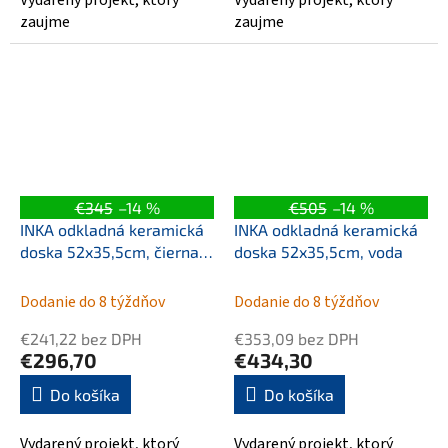
Vydarený projekt, ktorý
Vydarený projekt, ktorý
zaujme
zaujme
€345
–14 %
€505
–14 %
INKA odkladná keramická
INKA odkladná keramická
doska 52x35,5cm, čierna
doska 52x35,5cm, voda
mat
Dodanie do 8 týždňov
Dodanie do 8 týždňov
€241,22 bez DPH
€353,09 bez DPH
€296,70
€434,30
Do košíka
Do košíka
Vydarený projekt, ktorý
Vydarený projekt, ktorý