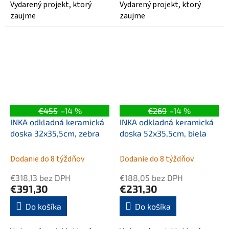
Vydarený projekt, ktorý
Vydarený projekt, ktorý
zaujme
zaujme
€455
–14 %
€269
–14 %
INKA odkladná keramická
INKA odkladná keramická
doska 32x35,5cm, zebra
doska 52x35,5cm, biela
Dodanie do 8 týždňov
Dodanie do 8 týždňov
€318,13 bez DPH
€188,05 bez DPH
€391,30
€231,30
Do košíka
Do košíka