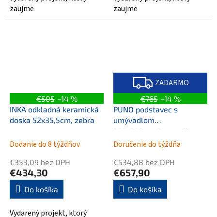
zaujme
zaujme
Z
A
ZADARMO
D
A
€505
–14 %
€765
–14 %
R
M
INKA odkladná keramická
PUNO podstavec s
O
doska 52x35,5cm, zebra
umývadlom
375x870x448xmm, čierna
Dodanie do 8 týždňov
Doručenie do týždňa
€353,09 bez DPH
€534,88 bez DPH
€434,30
€657,90
Do košíka
Do košíka
Vydarený projekt, ktorý