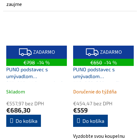
zaujme
Z
Z
A
A
ZADARMO
ZADARMO
D
D
A
A
€798
–14 %
€650
–14 %
R
R
M
M
PUNO podstavec s
PUNO podstavec s
O
O
umývadlom
umývadlom
375x870x448xmm, zlatá
550x860x360mm, čierna
mat
Skladom
Doručenie do týždňa
€557,97 bez DPH
€454,47 bez DPH
€686,30
€559
Do košíka
Do košíka
Vyzdobte svou koupelnu