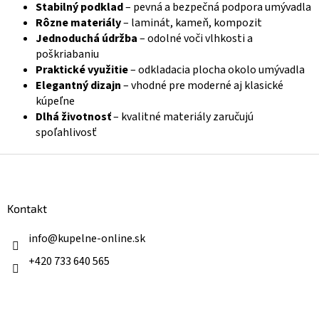
Stabilný podklad
– pevná a bezpečná podpora umývadla
p
i
Rôzne materiály
– laminát, kameň, kompozit
s
Jednoduchá údržba
– odolné voči vlhkosti a
u
poškriabaniu
Praktické využitie
– odkladacia plocha okolo umývadla
Elegantný dizajn
– vhodné pre moderné aj klasické
kúpeľne
Dlhá životnosť
– kvalitné materiály zaručujú
spoľahlivosť
Z
á
p
ä
Kontakt
t
i
info
@
kupelne-online.sk
e
+420 733 640 565