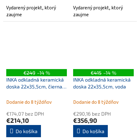
Vydarený projekt, ktorý
Vydarený projekt, ktorý
zaujme
zaujme
€249
–14 %
€415
–14 %
INKA odkladná keramická
INKA odkladná keramická
doska 22x35,5cm, čierna
doska 22x35,5cm, voda
mat
Dodanie do 8 týždňov
Dodanie do 8 týždňov
€174,07 bez DPH
€290,16 bez DPH
€214,10
€356,90
Do košíka
Do košíka