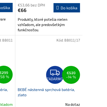
€53,66 bez DPH
košíka
Do košíka
€66
vare
Produkty, ktoré potešia nielen
vzhľadom, ale predovšetkým
funkčnosťou.
d:
BB011
Kód:
BB011/17
Z
€299
A
€539
D
–58 %
–14 %
ZADARMO
A
R
M
éria,
BEBÉ nástenná sprchová batéria,
O
zlato
Skladom
Na dotaz