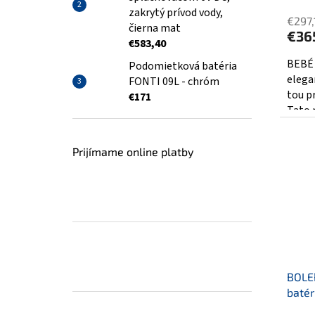
zakrytý prívod vody,
€297,
čierna mat
€36
€583,40
BEBÉ 
Podomietková batéria
elega
FONTI 09L - chróm
tou p
€171
Tato 
Prijímame online platby
BOLE
batér