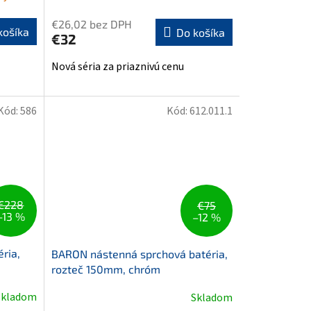
€26,02 bez DPH
košíka
Do košíka
€32
Nová séria za priaznivú cenu
Kód:
586
Kód:
612.011.1
€228
€75
–13 %
–12 %
ria,
BARON nástenná sprchová batéria,
rozteč 150mm, chróm
Skladom
Skladom