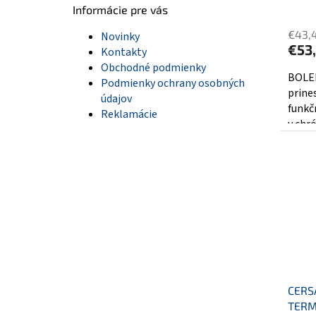
Informácie pre vás
€43,
Novinky
€53
Kontakty
Obchodné podmienky
BOLER
Podmienky ochrany osobných
prines
údajov
funkč
Reklamácie
v chr
CERS
TERM