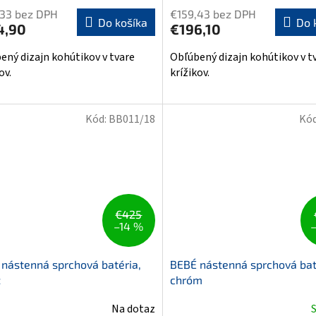
,33 bez DPH
€159,43 bez DPH
Do košíka
Do 
4,90
€196,10
ený dizajn kohútikov v tvare
Obľúbený dizajn kohútikov v t
ov.
krížikov.
Kód:
BB011/18
Kó
€425
–14 %
nástenná sprchová batéria,
BEBÉ nástenná sprchová bat
z
chróm
Na dotaz