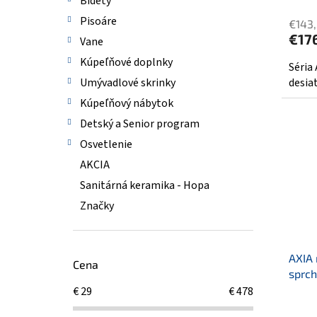
Bidety
Pisoáre
€143
€17
Vane
Kúpeľňové doplnky
Séria
Umývadlové skrinky
desiat
Kúpeľňový nábytok
Detský a Senior program
Osvetlenie
AKCIA
Sanitárná keramika - Hopa
Značky
AXIA 
Cena
sprc
€
29
€
478