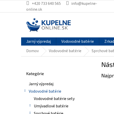
Prejsť
+420 733 640 565
info@kupelne-
na
online.sk
obsah
Jarný výpredaj
Vodovodné batérie
Zrkad
Domov
Vodovodné batérie
Sprchové bat
B
Nás
o
Preskočiť
č
Kategórie
kategórie
Najpr
n
ý
Jarný výpredaj
p
Vodovodné batérie
a
n
Vodovodné batérie sety
e
Umývadlové batérie
l
Sprchové batérie