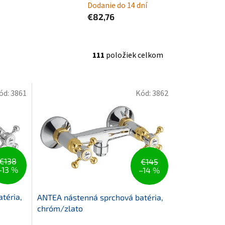
Dodanie do 14 dní
€82,76
111
položiek celkom
ód:
3861
Kód:
3862
€138
€145
–13 %
–14 %
téria,
ANTEA nástenná sprchová batéria,
chróm/zlato