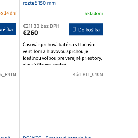
rozteč 150 mm
o 14 dní
Skladom
Priemerné
hodnotenie
€211,38 bez DPH
produktu
košíka
Do košíka
€260
je
4,3
Časová sprchová batéria s tlačným
z
ventilom a hlavovou sprchou je
5
ideálnou voľbou pre verejné priestory,
hviezdičiek.
ako sú fitness centrá,...
S_R41M
Kód:
BLI_040M
ované
DEANTE - Sprchová baterie Ivo