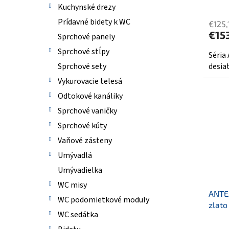
v
Kuchynské drezy
Prídavné bidety k WC
€125,
€15
Sprchové panely
Sprchové stĺpy
Séria
desiat
Sprchové sety
Vykurovacie telesá
Odtokové kanáliky
Sprchové vaničky
Sprchové kúty
Vaňové zásteny
Umývadlá
Umývadielka
WC misy
ANTEA
WC podomietkové moduly
zlato
WC sedátka