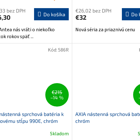
,33 bez DPH
€26,02 bez DPH
Do košíka
Do 
6,30
€32
 Antea nás vráti o niekoľko
Nová séria za priaznivú cenu
ok rokov späť ...
Kód:
586R
€215
–14 %
nástenná sprchová batéria k
AXIA nástenná sprchová baté
hovému stĺpu 990E, chróm
chróm
Skladom