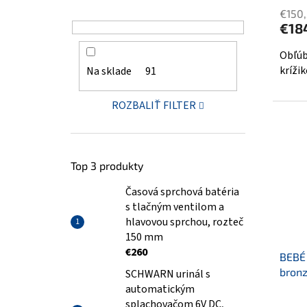
€150
€18
Obľúb
krížik
Na sklade
91
ROZBALIŤ FILTER
Top 3 produkty
Časová sprchová batéria
s tlačným ventilom a
hlavovou sprchou, rozteč
150 mm
€260
BEBÉ 
bron
SCHWARN urinál s
automatickým
splachovačom 6V DC,