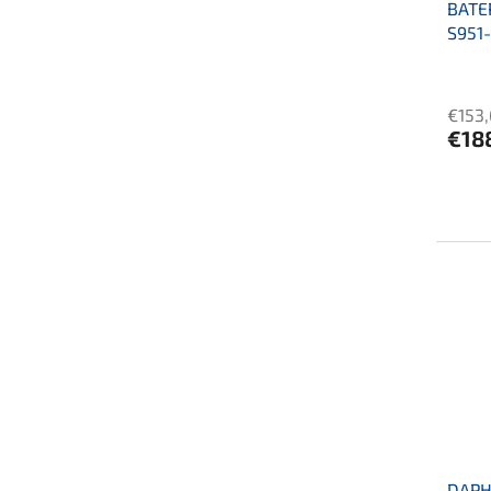
BATE
S951
€153
€18
DAPH