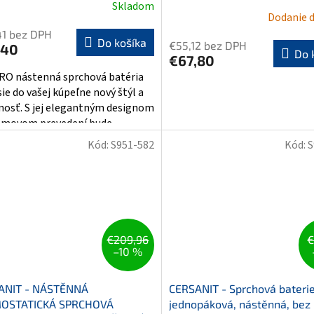
Skladom
Dodanie d
41 bez DPH
Do košíka
€55,12 bez DPH
,40
Do 
€67,80
O nástenná sprchová batéria
ie do vašej kúpeľne nový štýl a
nosť. S jej elegantným designom
ómovom prevedení bude...
Kód:
S951-582
Kód:
S
€209,96
€
–10 %
ANIT - NÁSTĚNNÁ
CERSANIT - Sprchová bateri
OSTATICKÁ SPRCHOVÁ
jednopáková, nástěnná, bez