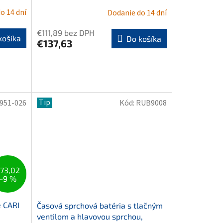
o 14 dní
Dodanie do 14 dní
€111,89 bez DPH
košíka
Do košíka
€137,63
Tip
951-026
Kód:
RUB9008
73,02
–9 %
e CARI
Časová sprchová batéria s tlačným
ventilom a hlavovou sprchou,