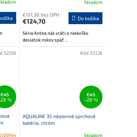
Skladom
Skladom
€101,38 bez DPH
košíka
Do košíka
€124,70
ko
Séria Antea nás vráti o niekoľko
desiatok rokov späť ...
d:
52156
Kód:
52126
€45
€45
–28 %
–28 %
hová
AQUALINE 35 nástenná sprchová
óm
batéria, chróm
 týždňov
Skladom