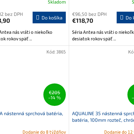
Skladom
12 bez DPH
€96,50 bez DPH
Do košíka
Do 
3,90
€118,70
 Antea nás vráti o niekoľko
Séria Antea nás vráti o niekoľ
ok rokov späť ...
desiatok rokov späť ...
Kód:
3865
Kó
€205
–14 %
 nástenná sprchová batéria,
AQUALINE 35 nástenná sprc
batéria, 100mm rozteč, chr
Dodanie do 8 týždňov
Dodanie do 12