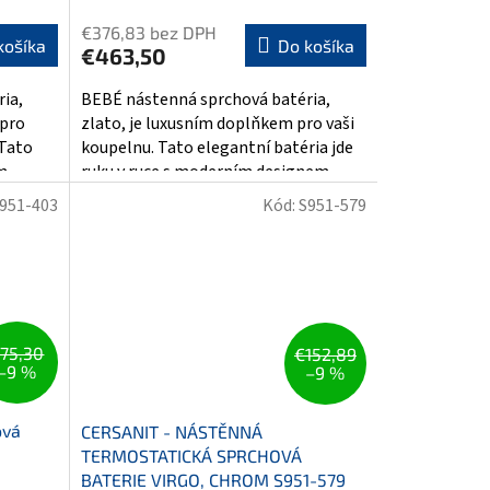
€376,83 bez DPH
košíka
Do košíka
€463,50
ia,
BEBÉ nástenná sprchová batéria,
 pro
zlato, je luxusním doplňkem pro vaši
 Tato
koupelnu. Tato elegantní batéria jde
m
ruku v ruce s moderním designem...
951-403
Kód:
S951-579
75,30
€152,89
–9 %
–9 %
ová
CERSANIT - NÁSTĚNNÁ
TERMOSTATICKÁ SPRCHOVÁ
BATERIE VIRGO, CHROM S951-579