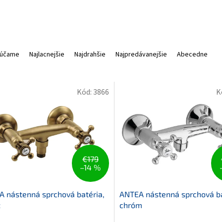
účame
Najlacnejšie
Najdrahšie
Najpredávanejšie
Abecedne
Kód:
3866
K
€179
–14 %
 nástenná sprchová batéria,
ANTEA nástenná sprchová ba
z
chróm