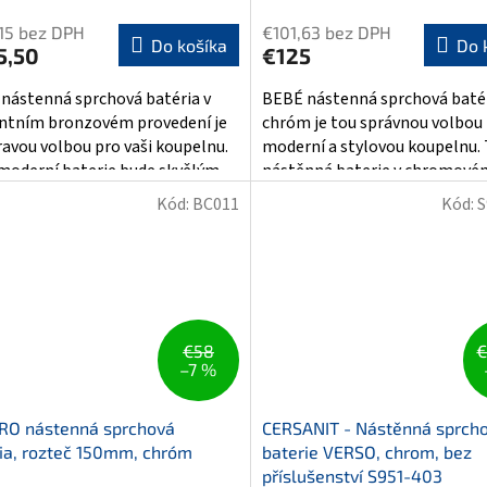
15 bez DPH
€101,63 bez DPH
Do košíka
Do 
5,50
€125
nástenná sprchová batéria v
BEBÉ nástenná sprchová batér
ntním bronzovém provedení je
chróm je tou správnou volbou
ravou volbou pro vaši koupelnu.
moderní a stylovou koupelnu.
moderní baterie bude skvělým...
nástěnná baterie v chromové
provedení...
Kód:
BC011
Kód:
S
€58
€
–7 %
RO nástenná sprchová
CERSANIT - Nástěnná sprch
ia, rozteč 150mm, chróm
baterie VERSO, chrom, bez
příslušenství S951-403