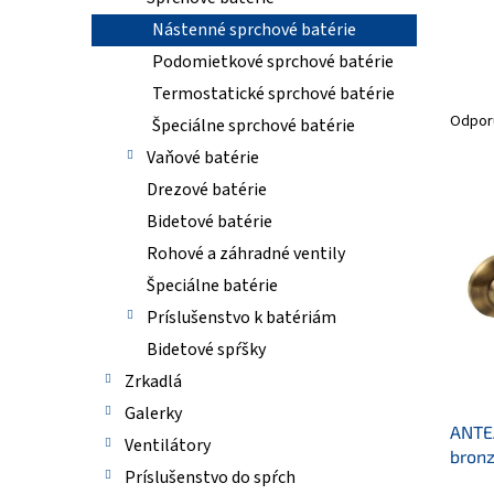
Nástenné sprchové batérie
Podomietkové sprchové batérie
R
Termostatické sprchové batérie
a
Odpor
Špeciálne sprchové batérie
d
Vaňové batérie
e
n
Drezové batérie
V
i
ý
Bidetové batérie
e
p
Rohové a záhradné ventily
p
i
Špeciálne batérie
r
s
o
p
Príslušenstvo k batériám
d
r
Bidetové spŕšky
u
o
Zrkadlá
k
d
t
u
Galerky
o
ANTEA
k
Ventilátory
v
bron
t
Príslušenstvo do spŕch
o