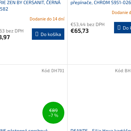
RIE ZEN BY CERSANIT, ČERNÁ
přepínače, CHROM S951-026
-582
Dodanie d
Dodanie do 14 dní
€53,44 bez DPH
Do 
€65,73
,63 bez DPH
Do košíka
8,97
Kód:
DH701
Kód:
BH
€89
–7 %
NE nástenná sprchová
DEANTE - Silia Hexa kartáč