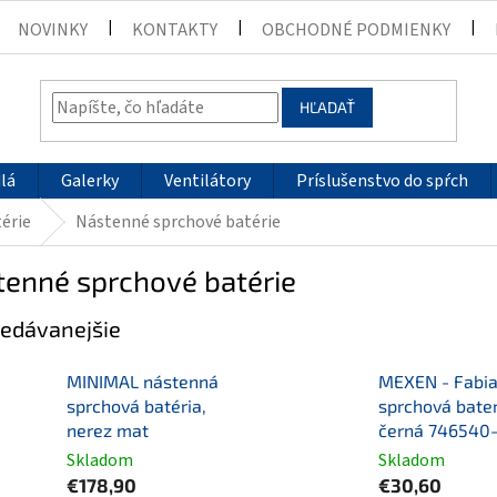
NOVINKY
KONTAKTY
OBCHODNÉ PODMIENKY
HĽADAŤ
lá
Galerky
Ventilátory
Príslušenstvo do spŕch
érie
Nástenné sprchové batérie
tenné sprchové batérie
edávanejšie
MINIMAL nástenná
MEXEN - Fabi
sprchová batéria,
sprchová bater
nerez mat
černá 746540
Skladom
Skladom
€178,90
€30,60