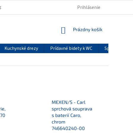
Prihlásenie
PODMIENKY OCHRANY OSOBNÝCH ÚDAJOV
REKLAMÁCIE
NÁKUPNÝ
Prázdny košík
KOŠÍK
Kuchynské drezy
Prídavné bidety k WC
Sprchové pan
a
MEXEN/S - Carl
ie,
sprchová souprava
-70
s baterií Caro,
chrom
746640240-00