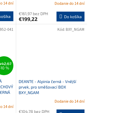
o 14 dní
Dodanie do 14 dní
€161,97 bez DPH
košíka
Do košíka
€199,22
952-041
Kód:
BXY_NGAM
442,67
–10 %
Á
DEANTE - Alpinia černá - Vnější
RCHOVÝ
prvek, pro směšovací BOX
ČERNÁ
BXY_NGAM
Dodanie do 14 dní
o 14 dní
€104,78 bez DPH