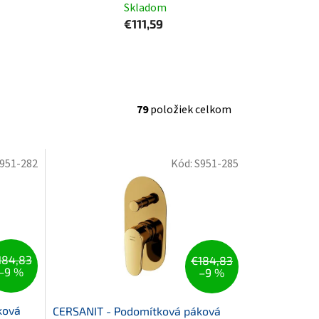
Skladom
€111,59
79
položiek celkom
951-282
Kód:
S951-285
184,83
€184,83
–9 %
–9 %
ková
CERSANIT - Podomítková páková