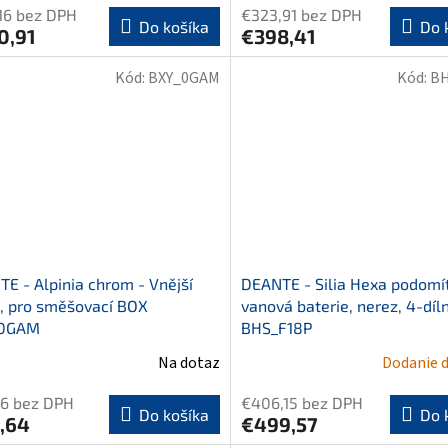
16 bez DPH
€323,91 bez DPH
Do košíka
Do 
0,91
€398,41
Kód:
BXY_0GAM
Kód:
BH
E - Alpinia chrom - Vnější
DEANTE - Silia Hexa podomí
, pro směšovací BOX
vanová baterie, nerez, 4-díl
0GAM
BHS_F18P
Na dotaz
Dodanie d
76 bez DPH
€406,15 bez DPH
Do košíka
Do 
,64
€499,57