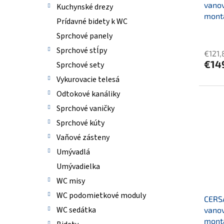
v
vanov
t
Kuchynské drezy
montá
o
Prídavné bidety k WC
v
Sprchové panely
Sprchové stĺpy
€121,
€14
Sprchové sety
Vykurovacie telesá
Odtokové kanáliky
Sprchové vaničky
Sprchové kúty
Vaňové zásteny
Umývadlá
Umývadielka
WC misy
WC podomietkové moduly
CERS
WC sedátka
vanov
montá