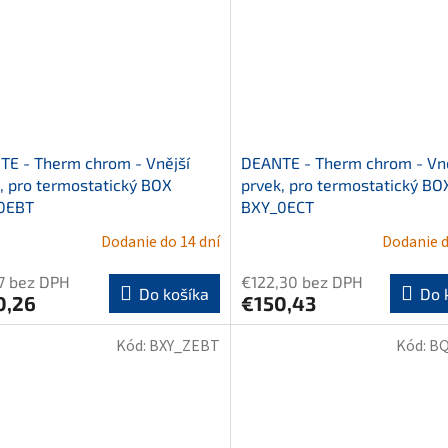
E - Therm chrom - Vnější
DEANTE - Therm chrom - Vně
, pro termostatický BOX
prvek, pro termostatický BO
0EBT
BXY_0ECT
Dodanie do 14 dní
Dodanie d
7 bez DPH
€122,30 bez DPH
Do košíka
Do 
0,26
€150,43
Kód:
BXY_ZEBT
Kód:
BQ