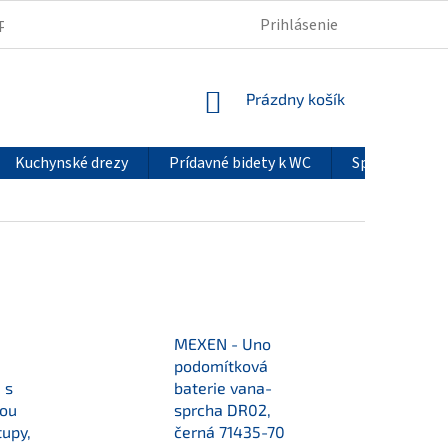
Prihlásenie
PODMIENKY OCHRANY OSOBNÝCH ÚDAJOV
REKLAMÁCIE
NÁKUPNÝ
Prázdny košík
KOŠÍK
Kuchynské drezy
Prídavné bidety k WC
Sprchové pan
MEXEN - Uno
podomítková
 s
baterie vana-
nou
sprcha DR02,
tupy,
černá 71435-70