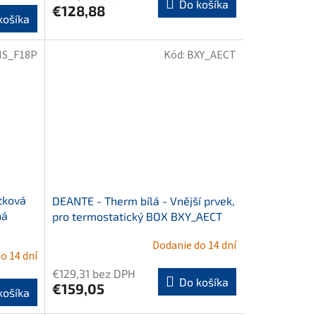
Do košíka
€128,88
košíka
S_F18P
Kód:
BXY_AECT
tková
DEANTE - Therm bílá - Vnější prvek,
ná
pro termostatický BOX BXY_AECT
Dodanie do 14 dní
o 14 dní
€129,31 bez DPH
Do košíka
€159,05
košíka