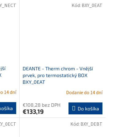
Y_NECT
Kód:
BXY_0EAT
jší
DEANTE - Therm chrom - Vnější
X
prvek, pro termostatický BOX
BXY_0EAT
o 14 dní
Dodanie do 14 dní
€108,28 bez DPH
košíka
Do košíka
€133,19
XY_0ECT
Kód:
BXY_DEBT