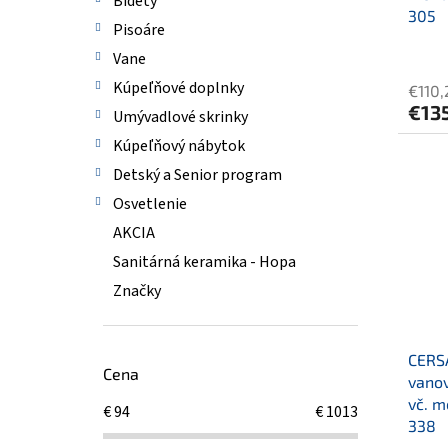
Bidety
305
Pisoáre
Vane
Kúpeľňové doplnky
€110,
€13
Umývadlové skrinky
Kúpeľňový nábytok
Detský a Senior program
Osvetlenie
AKCIA
Sanitárná keramika - Hopa
Značky
CERS
Cena
vano
vč. m
€
94
€
1013
338