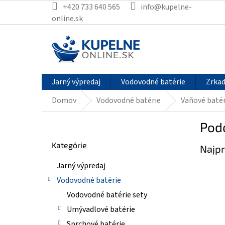
Prejsť
+420 733 640 565
info@kupelne-
na
online.sk
obsah
Jarný výpredaj
Vodovodné batérie
Zrkad
Domov
Vodovodné batérie
Vaňové batér
B
Pod
o
Preskočiť
č
Kategórie
kategórie
Najpr
n
ý
Jarný výpredaj
p
Vodovodné batérie
a
n
Vodovodné batérie sety
e
Umývadlové batérie
l
Sprchové batérie