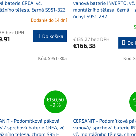
á baterie CREA, vč.
vanová baterie INVERTO, vč.
žního tělesa, černá S951-322
montážního tělesa, černá + 
úchyt S951-282
Dodanie do 14 dní
88 bez DPH
Do košíka
9,91
€135,27 bez DPH
Do 
€166,38
Kód:
S951-305
Kód:
S
€150,60
€
–9 %
ANIT - Podomítková páková
CERSANIT - Podomítková pá
á/ sprchová baterie CREA, vč.
vanová/ sprchová baterie I
žního tělesa, chrom S951-
vč. montážního tělesa, chro