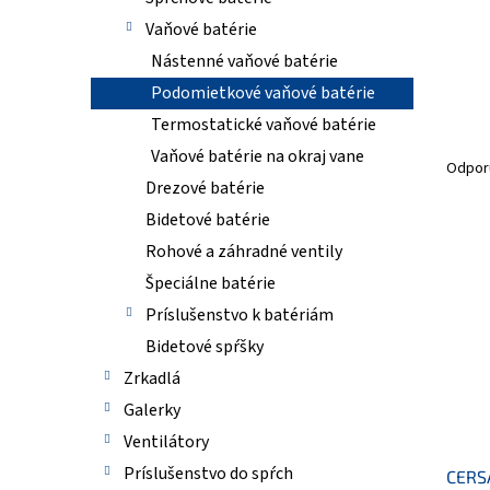
Vaňové batérie
Nástenné vaňové batérie
Podomietkové vaňové batérie
Termostatické vaňové batérie
R
Vaňové batérie na okraj vane
a
Odpor
d
Drezové batérie
e
Bidetové batérie
n
V
Rohové a záhradné ventily
i
ý
Špeciálne batérie
e
p
p
i
Príslušenstvo k batériám
r
s
Bidetové spŕšky
o
p
Zrkadlá
d
r
u
o
Galerky
k
d
Ventilátory
t
u
Príslušenstvo do spŕch
o
CERS
k