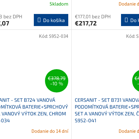
Skladom
Dodanie d
8 bez DPH
€177,01 bez DPH
Do košíka
Do 
,07
€217,72
Kód:
S952-034
Kód:
S
€378,79
€
–10 %
ANIT - SET B724 VANOVÁ
CERSANIT - SET B731 VANOV
MÍTKOVÁ BATERIE+SPRCHOVÝ
PODOMÍTKOVÁ BATERIE+SP
A VANOVÝ VÝTOK ZEN, CHROM
SET A VANOVÝ VÝTOK ZEN, 
-034
S952-041
Dodanie do 14 dní
Dodanie d