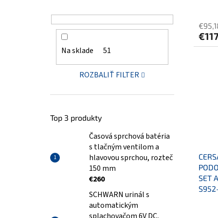
€95,1
€117
Na sklade
51
ROZBALIŤ FILTER
Top 3 produkty
Časová sprchová batéria
s tlačným ventilom a
CERS
hlavovou sprchou, rozteč
PODO
150 mm
SET 
€260
S952
SCHWARN urinál s
automatickým
splachovačom 6V DC,