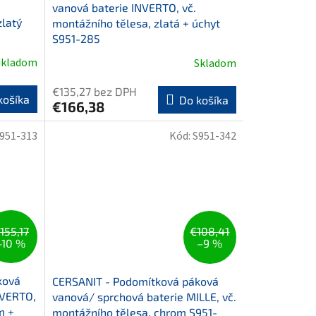
vanová baterie INVERTO, vč.
zlatý
montážního tělesa, zlatá + úchyt
S951-285
Skladom
Skladom
€135,27 bez DPH
košíka
Do košíka
€166,38
951-313
Kód:
S951-342
155,17
€108,41
–10 %
–9 %
ková
CERSANIT - Podomítková páková
NVERTO,
vanová/ sprchová baterie MILLE, vč.
m +
montážního tělesa, chrom S951-