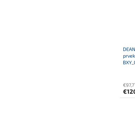
DEANT
prvek
BXY_
€97,7
€12