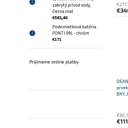
€277,
zakrytý prívod vody,
€34
čierna mat
€583,40
Podomietková batéria
FONTI 09L - chróm
€171
Prijímame online platby
DEANT
prvek
BXY_
€90,
€111