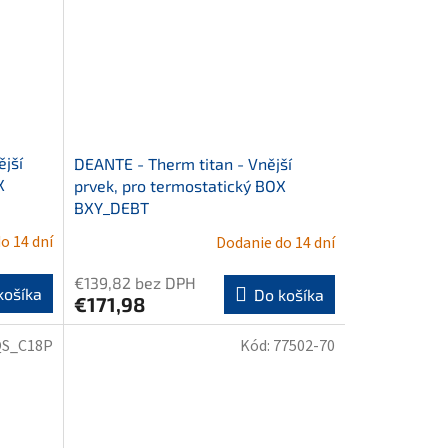
jší
DEANTE - Therm titan - Vnější
X
prvek, pro termostatický BOX
BXY_DEBT
o 14 dní
Dodanie do 14 dní
€139,82 bez DPH
košíka
Do košíka
€171,98
S_C18P
Kód:
77502-70