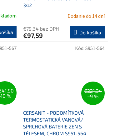
342
Skladom
Dodanie do 14 dní
€79,34 bez DPH
košíka
Do košíka
€97,59
951-567
Kód:
S951-564
241,90
€221,34
–10 %
–9 %
CERSANIT - PODOMÍTKOVÁ
TERMOSTATICKÁ VANOVÁ/
SPRCHOVÁ BATERIE ZEN S
TĚLESEM, CHROM S951-564