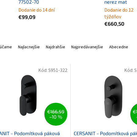
77502-70
nerez mat
Dodanie do 14 dní
Dodanie do 12
týždňov
€99,09
€660,50
účame
Najlacnejšie
Najdrahšie
Najpredávanejšie
Abecedne
Kód:
S951-322
Kód:
S
€166,59
€
–10 %
ANIT - Podomítková páková
CERSANIT - Podomítková pá