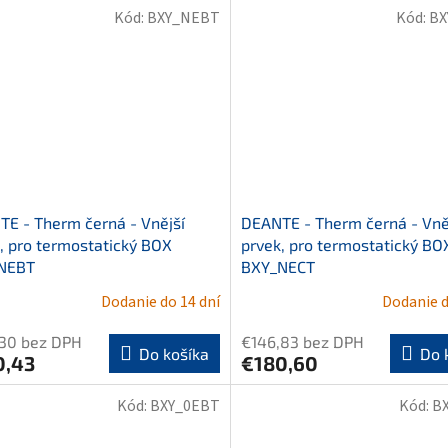
Kód:
BXY_NEBT
Kód:
BX
E - Therm černá - Vnější
DEANTE - Therm černá - Vně
, pro termostatický BOX
prvek, pro termostatický BO
NEBT
BXY_NECT
Dodanie do 14 dní
Dodanie d
,30 bez DPH
€146,83 bez DPH
Do košíka
Do 
0,43
€180,60
Kód:
BXY_0EBT
Kód:
B