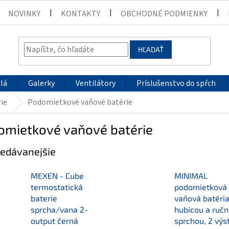
NOVINKY
KONTAKTY
OBCHODNÉ PODMIENKY
HĽADAŤ
lá
Galerky
Ventilátory
Príslušenstvo do spŕch
ie
Podomietkové vaňové batérie
omietkové vaňové batérie
edávanejšie
MEXEN - Cube
MINIMAL
termostatická
podomietková
baterie
vaňová batéria
sprcha/vana 2-
hubicou a ruč
output černá
sprchou, 2 výs