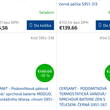
černá páčka S951-313
Skladom
21 bez DPH
€113,54 bez DPH
Do košíka
Do 
5,56
€139,66
Kód:
S951-338
Kód:
S
€130,09
€
–10 %
ANIT - Podomítková páková
CERSANIT - PODOMÍTKOVÁ
vá/ sprchová baterie MODUO,
TERMOSTATICKÁ VANOVÁ/
ontážního tělesa, chrom S951-
SPRCHOVÁ BATERIE ZEN S
TĚLESEM, ČERNÁ S951-567