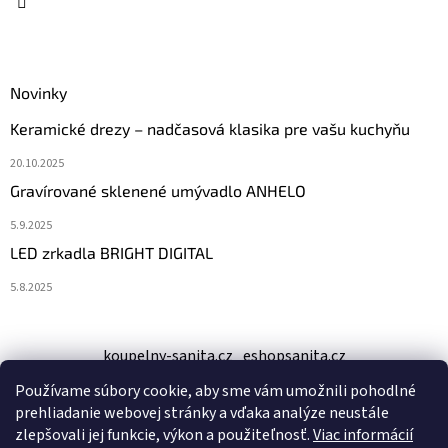
v
k
y
v
ý
Novinky
p
Keramické drezy – nadčasová klasika pre vašu kuchyňu
i
s
20.10.2025
u
Gravírované sklenené umývadlo ANHELO
5.9.2025
LED zrkadla BRIGHT DIGITAL
5.8.2025
koupelny-sanita.cz
eshopsanita.cz
Používame súbory cookie, aby sme vám umožnili pohodlné
prehliadanie webovej stránky a vďaka analýze neustále
zlepšovali jej funkcie, výkon a použiteľnosť.
Viac informácií