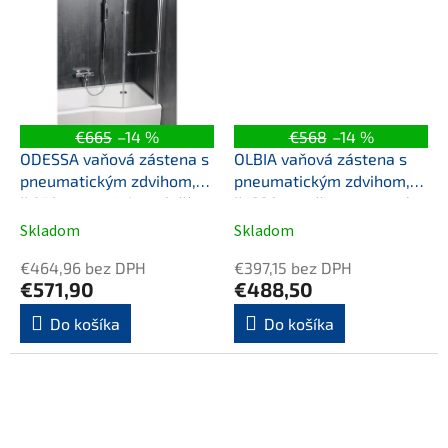
€665
–14 %
€568
–14 %
ODESSA vaňová zástena s
OLBIA vaňová zástena s
pneumatickým zdvihom,
pneumatickým zdvihom,
š.970mm, strieborná, číre
š.1230mm, čierna matná,
sklo
číre sklo
Skladom
Skladom
€464,96 bez DPH
€397,15 bez DPH
€571,90
€488,50
Do košíka
Do košíka