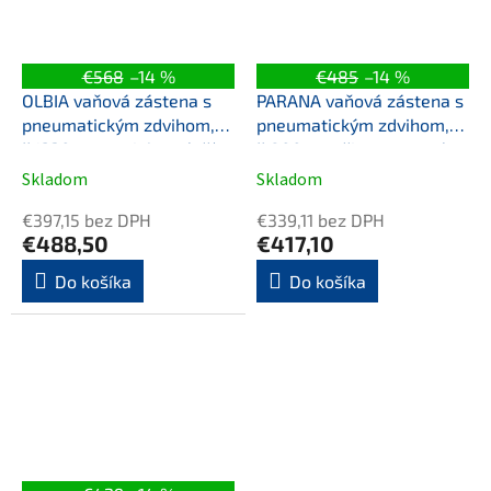
€568
–14 %
€485
–14 %
OLBIA vaňová zástena s
PARANA vaňová zástena s
pneumatickým zdvihom,
pneumatickým zdvihom,
š.1230mm, strieborná, číre
š.800mm, čierna matná,
sklo
číre sklo
Skladom
Skladom
€397,15 bez DPH
€339,11 bez DPH
€488,50
€417,10
Do košíka
Do košíka