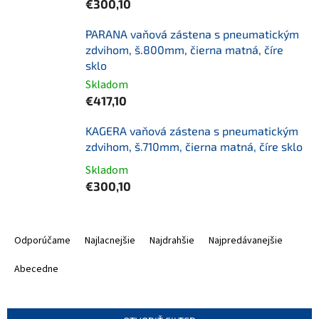
€300,10
PARANA vaňová zástena s pneumatickým
zdvihom, š.800mm, čierna matná, číre
sklo
Skladom
€417,10
KAGERA vaňová zástena s pneumatickým
zdvihom, š.710mm, čierna matná, číre sklo
Skladom
€300,10
R
a
Odporúčame
Najlacnejšie
Najdrahšie
Najpredávanejšie
d
e
Abecedne
n
i
e