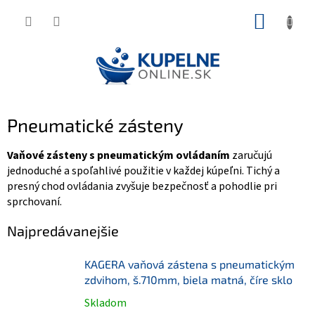
Prejsť
NÁKUP
na
KOŠÍK
obsah
Pneumatické zásteny
Vaňové zásteny s pneumatickým ovládaním
zaručujú
jednoduché a spoľahlivé použitie v každej kúpeľni. Tichý a
presný chod ovládania zvyšuje bezpečnosť a pohodlie pri
sprchovaní.
Najpredávanejšie
KAGERA vaňová zástena s pneumatickým
zdvihom, š.710mm, biela matná, číre sklo
Skladom