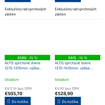
Exkluzívny rad sprchových
Exkluzívny rad sprchových
zásten
zásten
€588
–14 %
€615
–14 %
ALTIS sprchové dvere
ALTIS sprchové dvere
1270-1310mm, výška
1370-1410mm, výška
2000mm, číre sklo
2000mm, číre sklo
Skladom
Skladom
€411,14 bez DPH
€430 bez DPH
€505,70
€528,90
Do košíka
Do košíka