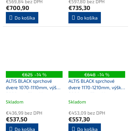
€569,84 bez DPH
€597,80 bez DPH
€700,90
€735,30
Do košíka
Do košíka
€625
–14 %
€648
–14 %
ALTIS BLACK sprchové
ALTIS BLACK sprchové
dvere 1070-1110mm, výška
dvere 1170-1210mm, výška
2000mm, číre sklo
2000mm, číre sklo
Skladom
Skladom
€436,99 bez DPH
€453,09 bez DPH
€537,50
€557,30
Do košíka
Do košíka