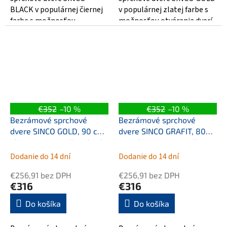
BLACK v populárnej čiernej
v populárnej zlatej farbe s
farbe s možnosťou
možnosťou otvárania dverí
otvárania dverí do priestoru
do priestoru kúpeľne.
kúpeľne. Sprchové...
Sprchové dvere...
€352
–10 %
€352
–10 %
Bezrámové sprchové
Bezrámové sprchové
dvere SINCO GOLD, 90 cm,
dvere SINCO GRAFIT, 80
195 cm, Univerzálna Ľavé
cm, 195 cm, Univerzálna
/ Pravé, Číre
Ľavé / Pravé, Číre
Dodanie do 14 dní
Dodanie do 14 dní
bezpečnostné sklo - 6
bezpečnostné sklo - 6
€256,91 bez DPH
€256,91 bez DPH
mm, Zlatá
mm, Grafit
€316
€316
Do košíka
Do košíka