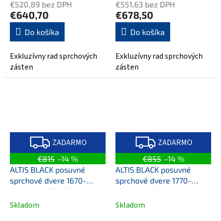
€520,89 bez DPH
€551,63 bez DPH
€640,70
€678,50
Do košíka
Do košíka
Exkluzívny rad sprchových
Exkluzívny rad sprchových
zásten
zásten
Z
Z
A
A
ZADARMO
ZADARMO
D
D
A
A
€815
–14 %
€855
–14 %
R
R
M
M
ALTIS BLACK posuvné
ALTIS BLACK posuvné
O
O
sprchové dvere 1670-
sprchové dvere 1770-
1710mm, výška 2000mm,
1810mm, výška 2000mm,
číre sklo
číre sklo
Skladom
Skladom