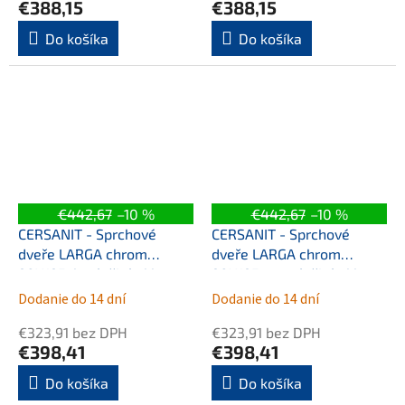
€388,15
€388,15
Do košíka
Do košíka
€442,67
–10 %
€442,67
–10 %
CERSANIT - Sprchové
CERSANIT - Sprchové
dveře LARGA chrom
dveře LARGA chrom
90X195, levé, čiré sklo
90X195, pravé, čiré sklo
S932-120
S932-116
Dodanie do 14 dní
Dodanie do 14 dní
€323,91 bez DPH
€323,91 bez DPH
€398,41
€398,41
Do košíka
Do košíka