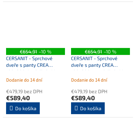
€654,91
–10 %
€654,91
–10 %
CERSANIT - Sprchové
CERSANIT - Sprchové
dveře s panty CREA
dveře s panty CREA
100x200, levé, čiré sklo
100x200, pravé, čiré sklo
S159-001
S159-002
Dodanie do 14 dní
Dodanie do 14 dní
€479,19 bez DPH
€479,19 bez DPH
€589,40
€589,40
Do košíka
Do košíka