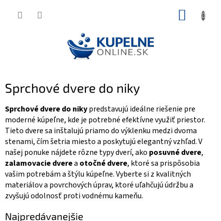
Prejsť
NÁKUP
na
KOŠÍK
obsah
Sprchové dvere do niky
Sprchové dvere do niky
predstavujú ideálne riešenie pre
moderné kúpeľne, kde je potrebné efektívne využiť priestor.
Tieto dvere sa inštalujú priamo do výklenku medzi dvoma
stenami, čím šetria miesto a poskytujú elegantný vzhľad. V
našej ponuke nájdete rôzne typy dverí, ako
posuvné dvere
,
zalamovacie dvere
a
otočné dvere
, ktoré sa prispôsobia
vašim potrebám a štýlu kúpeľne. Vyberte si z kvalitných
materiálov a povrchových úprav, ktoré uľahčujú údržbu a
zvyšujú odolnosť proti vodnému kameňu.
Najpredávanejšie