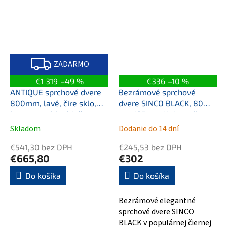
Z
A
ZADARMO
D
A
€1 319
–49 %
€336
–10 %
R
M
ANTIQUE sprchové dvere
Bezrámové sprchové
O
800mm, lavé, číre sklo,
dvere SINCO BLACK, 80
bronz, svetlý odtieň
cm, 195 cm, Univerzálna
Ľavé / Pravé, Číre
Skladom
Dodanie do 14 dní
bezpečnostné sklo - 6
€541,30 bez DPH
€245,53 bez DPH
mm, Čierna
€665,80
€302
Do košíka
Do košíka
Bezrámové elegantné
sprchové dvere SINCO
BLACK v populárnej čiernej