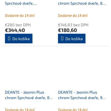
Sprchové dveře,
chrom Sprchové dveře, 80
zapuštěné, 110 cm -
cm - panty KTJ_012D
posuvné KTC_011P
Dodanie do 14 dní
Dodanie do 14 dní
€280 bez DPH
€146,83 bez DPH
€344,40
€180,60
Do košíka
Do košíka
DEANTE - Jasmin Plus
DEANTE - Jasmin Plus
chrom Sprchové dveře, 80
chrom Sprchové dveře, 90
cm - panty KTJ_022D
cm - panty KTJ_021D
Dodanie do 14 dní
Dodanie do 14 dní