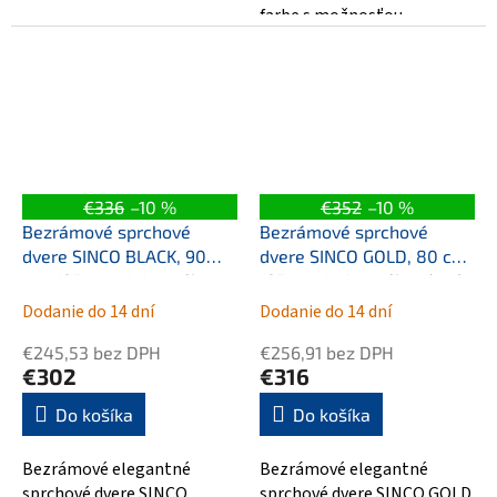
farbe s možnosťou
otvárania dverí do priestoru
kúpeľne. Sprchové...
€336
–10 %
€352
–10 %
Bezrámové sprchové
Bezrámové sprchové
dvere SINCO BLACK, 90
dvere SINCO GOLD, 80 cm,
cm, 195 cm, Univerzálna
195 cm, Univerzálna Ľavé
Ľavé / Pravé, Číre
/ Pravé, Číre
Dodanie do 14 dní
Dodanie do 14 dní
bezpečnostné sklo - 6
bezpečnostné sklo - 6
€245,53 bez DPH
€256,91 bez DPH
mm, Čierna
mm, Zlatá
€302
€316
Do košíka
Do košíka
Bezrámové elegantné
Bezrámové elegantné
sprchové dvere SINCO
sprchové dvere SINCO GOLD