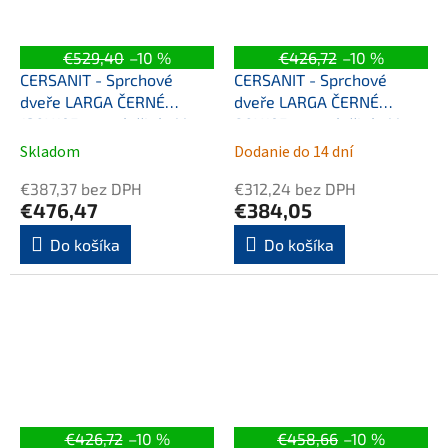
€529,40
–10 %
€426,72
–10 %
CERSANIT - Sprchové
CERSANIT - Sprchové
dveře LARGA ČERNÉ
dveře LARGA ČERNÉ
120X195, pravé, čiré sklo
80X195 , pravé, čiré sklo
S932-126
S932-123
Skladom
Dodanie do 14 dní
€387,37 bez DPH
€312,24 bez DPH
€476,47
€384,05
Do košíka
Do košíka
€426,72
–10 %
€458,66
–10 %