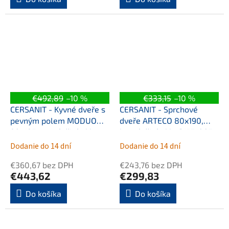
€492,89
–10 %
€333,15
–10 %
CERSANIT - Kyvné dveře s
CERSANIT - Sprchové
pevným polem MODUO
dveře ARTECO 80x190,
90x195, pravé, čiré sklo
kyvné, čiré sklo S157-007
S162-006
Dodanie do 14 dní
Dodanie do 14 dní
€360,67 bez DPH
€243,76 bez DPH
€443,62
€299,83
Do košíka
Do košíka