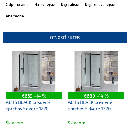
a
Odporúčame
Najlacnejšie
Najdrahšie
Najpredávanejšie
d
e
Abecedne
n
i
e
OTVORIŤ FILTER
p
r
V
o
ý
d
p
u
i
k
s
t
p
o
r
v
o
€669
–14 %
€689
–14 %
d
ALTIS BLACK posuvné
ALTIS BLACK posuvné
u
sprchové dvere 1270-
sprchové dvere 1370-
k
1310mm, výška 2000mm,
1410mm, výška 2000mm,
t
číre sklo
číre sklo
Skladom
Skladom
o