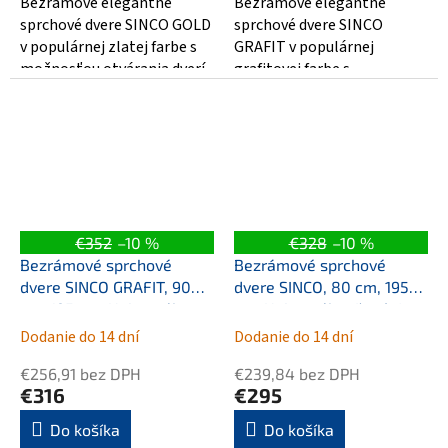
Bezrámové elegantné
Bezrámové elegantné
sprchové dvere SINCO GOLD
sprchové dvere SINCO
v populárnej zlatej farbe s
GRAFIT v populárnej
možnosťou otvárania dverí
grafitovej farbe s
do priestoru kúpeľne.
možnosťou otvárania dverí
Sprchové dvere...
do priestoru kúpeľne.
Sprchové...
€352
–10 %
€328
–10 %
Bezrámové sprchové
Bezrámové sprchové
dvere SINCO GRAFIT, 90
dvere SINCO, 80 cm, 195
cm, 195 cm, Univerzálna
cm, Univerzálna Ľavé /
Ľavé / Pravé, Číre
Pravé, Číre bezpečnostné
Dodanie do 14 dní
Dodanie do 14 dní
bezpečnostné sklo - 6
sklo - 6 mm,
€256,91 bez DPH
€239,84 bez DPH
mm, Grafit
Chróm/Leštený hliník
€316
€295
(ALU)
Do košíka
Do košíka