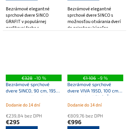
Bezrámové elegantné
Bezrámové elegantné
sprchové dvere SINCO
sprchové dvere SINCO s
GRAFIT v populárnej
možnosťou otvárania dverí
grafitovej farbe s
do priestoru kúpeľne.
možnosťou otvárania dverí
Sprchové dvereSINCO sú
do priestoru kúpeľne.
vyrobené z tvrdeného...
Sprchové...
€328
–10 %
€1 106
–9 %
Bezrámové sprchové
Bezrámové sprchové
dvere SINCO, 90 cm, 195
dvere VIVA 195D, 100 cm,
cm, Univerzálna Ľavé /
195 cm, Ľavé (SX), Číre
Pravé, Číre bezpečnostné
bezpečnostné sklo - 8
Dodanie do 14 dní
Dodanie do 14 dní
sklo - 6 mm,
mm, Chróm/Leštený hliník
€239,84 bez DPH
€809,76 bez DPH
Chróm/Leštený hliník
(ALU)
€295
€996
(ALU)