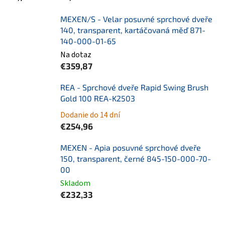
MEXEN/S - Velar posuvné sprchové dveře
140, transparent, kartáčovaná měď 871-
140-000-01-65
Na dotaz
€359,87
REA - Sprchové dveře Rapid Swing Brush
Gold 100 REA-K2503
Dodanie do 14 dní
€254,96
MEXEN - Apia posuvné sprchové dveře
150, transparent, černé 845-150-000-70-
00
Skladom
€232,33
R