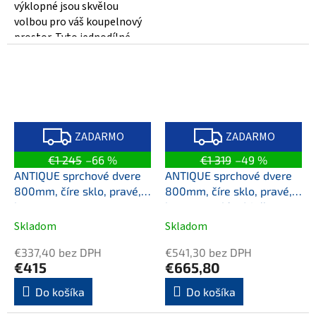
výklopné jsou skvělou
volbou pro váš koupelnový
prostor. Tyto jednodílné
dvere o rozměrech 1040-
1220x1850 mm jsou...
Z
Z
A
A
ZADARMO
ZADARMO
D
D
A
A
€1 245
–66 %
€1 319
–49 %
R
R
M
M
ANTIQUE sprchové dvere
ANTIQUE sprchové dvere
O
O
800mm, číre sklo, pravé,
800mm, číre sklo, pravé,
bronz
bronz, svetlý odtieň
Skladom
Skladom
€337,40 bez DPH
€541,30 bez DPH
€415
€665,80
Do košíka
Do košíka