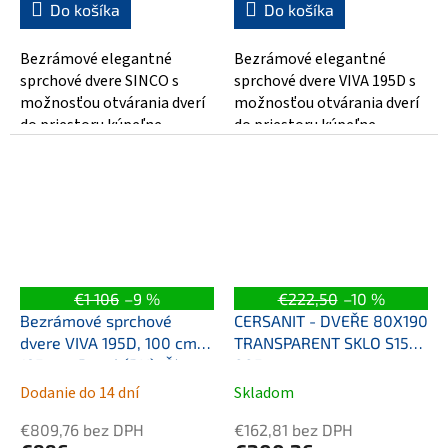
Do košíka
Do košíka
Bezrámové elegantné
Bezrámové elegantné
sprchové dvere SINCO s
sprchové dvere VIVA 195D s
možnosťou otvárania dverí
možnosťou otvárania dverí
do priestoru kúpeľne.
do priestoru kúpeľne.
Sprchové dvereSINCO sú
Sprchové dvere VIVA 195D sú
vyrobené z tvrdeného...
vyrobené z...
€1 106
–9 %
€222,50
–10 %
Bezrámové sprchové
CERSANIT - DVEŘE 80X190
dvere VIVA 195D, 100 cm,
TRANSPARENT SKLO S154-
195 cm, Pravé (DX), Číre
005
bezpečnostné sklo - 8
Dodanie do 14 dní
Skladom
mm, Chróm/Leštený hliník
€809,76 bez DPH
€162,81 bez DPH
(ALU)