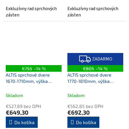
Exkluzívny rad sprchových
Exkluzívny rad sprchových
zásten
zásten
Z
A
ZADARMO
D
A
€755
–14 %
€805
–14 %
R
M
ALTIS sprchové dvere
ALTIS sprchové dvere
O
1670-1710mm, výška
1770-1810mm, výška
2000mm, číre sklo
2000mm, číre sklo
Skladom
Skladom
€527,89 bez DPH
€562,85 bez DPH
€649,30
€692,30
Do košíka
Do košíka