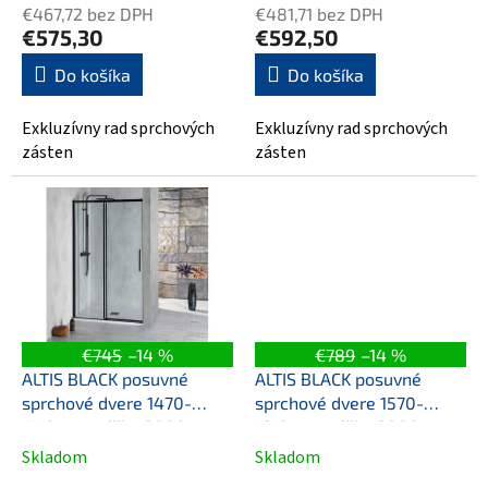
v
€467,72 bez DPH
€481,71 bez DPH
€575,30
€592,50
Do košíka
Do košíka
Exkluzívny rad sprchových
Exkluzívny rad sprchových
zásten
zásten
€745
–14 %
€789
–14 %
ALTIS BLACK posuvné
ALTIS BLACK posuvné
sprchové dvere 1470-
sprchové dvere 1570-
1510mm, výška 2000mm,
1610mm, výška 2000mm,
číre sklo
číre sklo
Skladom
Skladom