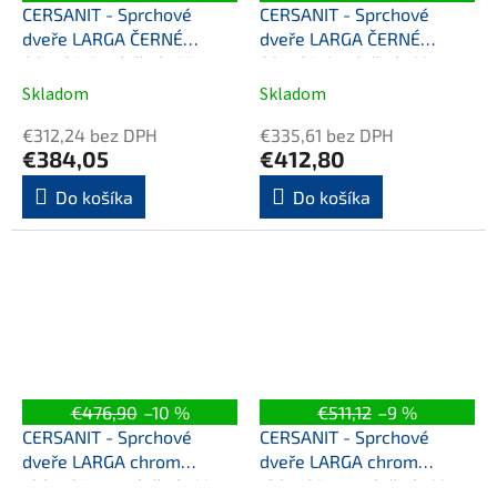
CERSANIT - Sprchové
CERSANIT - Sprchové
dveře LARGA ČERNÉ
dveře LARGA ČERNÉ
80X195, levé, čiré sklo
90X195, levé, čiré sklo
S932-127
S932-128
Skladom
Skladom
€312,24 bez DPH
€335,61 bez DPH
€384,05
€412,80
Do košíka
Do košíka
€476,90
–10 %
€511,12
–9 %
CERSANIT - Sprchové
CERSANIT - Sprchové
dveře LARGA chrom
dveře LARGA chrom
100X195, pravé, čiré sklo
120X195, pravé, čiré sklo