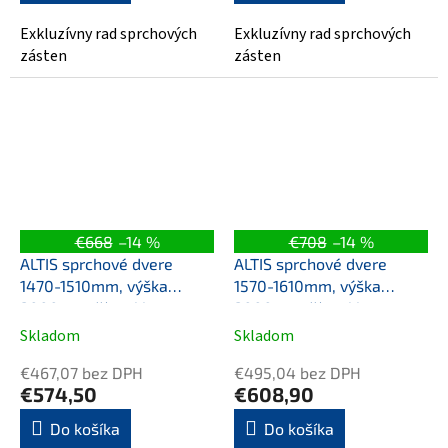
Exkluzívny rad sprchových
Exkluzívny rad sprchových
zásten
zásten
€668
–14 %
€708
–14 %
ALTIS sprchové dvere
ALTIS sprchové dvere
1470-1510mm, výška
1570-1610mm, výška
2000mm, číre sklo
2000mm, číre sklo
Skladom
Skladom
€467,07 bez DPH
€495,04 bez DPH
€574,50
€608,90
Do košíka
Do košíka