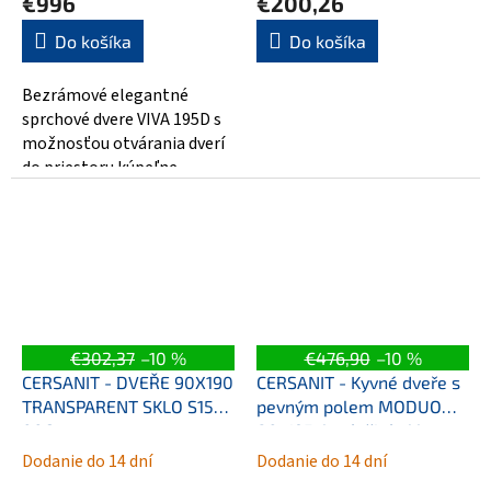
€996
€200,26
Do košíka
Do košíka
Bezrámové elegantné
sprchové dvere VIVA 195D s
možnosťou otvárania dverí
do priestoru kúpeľne.
Sprchové dvere VIVA 195D sú
vyrobené z...
€302,37
–10 %
€476,90
–10 %
CERSANIT - DVEŘE 90X190
CERSANIT - Kyvné dveře s
TRANSPARENT SKLO S154-
pevným polem MODUO
006
80x195, levé, čiré sklo
S162-003
Dodanie do 14 dní
Dodanie do 14 dní