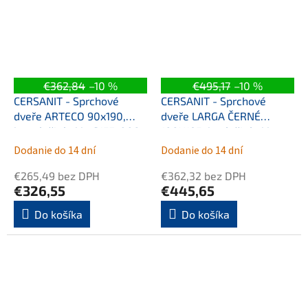
€362,84
–10 %
€495,17
–10 %
CERSANIT - Sprchové
CERSANIT - Sprchové
dveře ARTECO 90x190,
dveře LARGA ČERNÉ
kyvné, čiré sklo S157-008
100X195, levé, čiré sklo
S932-129
Dodanie do 14 dní
Dodanie do 14 dní
€265,49 bez DPH
€362,32 bez DPH
€326,55
€445,65
Do košíka
Do košíka