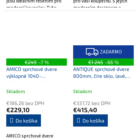
jsou ideálním řešením pro
pro vaši koupelnu. S jejich
moderní koupelny. Tyto
moderním designem a
posuvné dveře o šířce 1100
vysokou kvalitou jsou tyto
mm jsou...
dveře...
Z
A
ZADARMO
D
A
€249
–7 %
€1 245
–66 %
R
M
AMICO sprchové dvere
ANTIQUE sprchové dvere
O
výklopné 1040-
800mm, číre sklo, lavé,
1220x1850mm, číre sklo
bronz
Skladom
Skladom
€186,26 bez DPH
€337,72 bez DPH
€229,10
€415,40
Do košíka
Do košíka
AMICO sprchové dvere