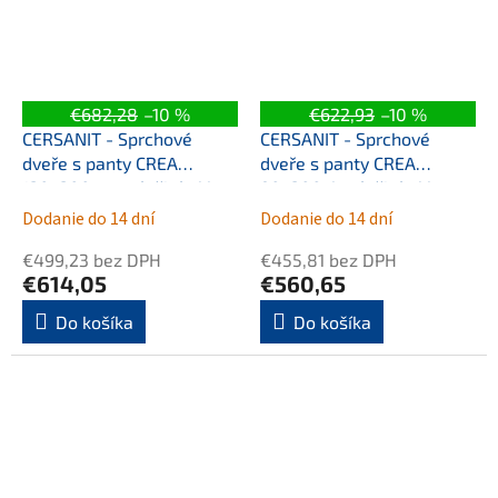
€682,28
–10 %
€622,93
–10 %
CERSANIT - Sprchové
CERSANIT - Sprchové
dveře s panty CREA
dveře s panty CREA
120x200, pravé, čiré sklo
90x200, levé, čiré sklo
S159-004
S159-005
Dodanie do 14 dní
Dodanie do 14 dní
€499,23 bez DPH
€455,81 bez DPH
€614,05
€560,65
Do košíka
Do košíka