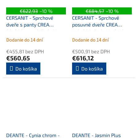
€622,93
–10 %
€684,57
–10 %
CERSANIT - Sprchové
CERSANIT - Sprchové
dveře s panty CREA
posuvné dveře CREA
90x200, pravé, čiré sklo
140x200, čiré sklo S159-
S159-006
008
Dodanie do 14 dní
Dodanie do 14 dní
€455,81 bez DPH
€500,91 bez DPH
€560,65
€616,12
Do košíka
Do košíka
DEANTE - Cynia chrom -
DEANTE - Jasmin Plus