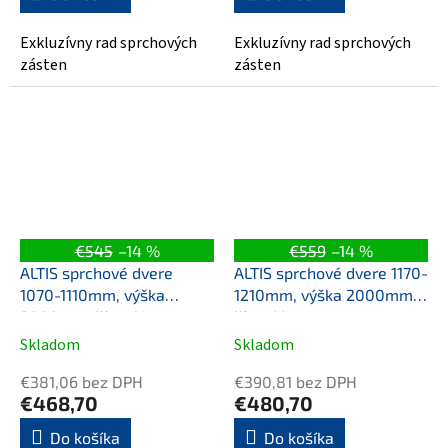
Exkluzívny rad sprchových
Exkluzívny rad sprchových
zásten
zásten
€545
–14 %
€559
–14 %
ALTIS sprchové dvere
ALTIS sprchové dvere 1170-
1070-1110mm, výška
1210mm, výška 2000mm,
2000mm, číre sklo
číre sklo
Skladom
Skladom
€381,06 bez DPH
€390,81 bez DPH
€468,70
€480,70
Do košíka
Do košíka