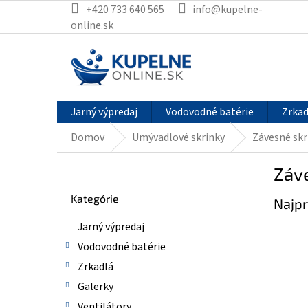
Prejsť
+420 733 640 565
info@kupelne-
na
online.sk
obsah
Jarný výpredaj
Vodovodné batérie
Zrkad
Domov
Umývadlové skrinky
Závesné skr
B
Záv
o
Preskočiť
č
Kategórie
kategórie
Najpr
n
ý
Jarný výpredaj
p
Vodovodné batérie
a
n
Zrkadlá
e
Galerky
l
Ventilátory