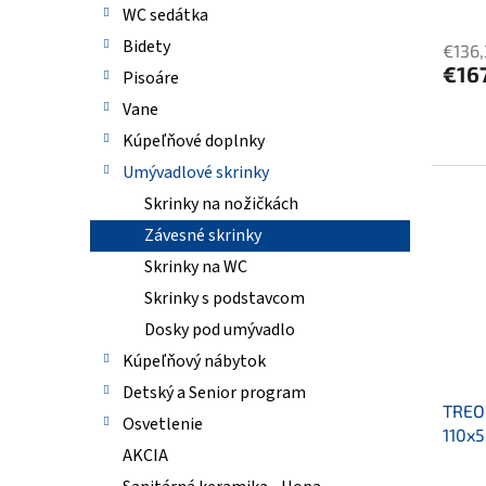
v
WC sedátka
Bidety
€136
€16
Pisoáre
Vane
Kúpeľňové doplnky
Umývadlové skrinky
Skrinky na nožičkách
Závesné skrinky
Skrinky na WC
Skrinky s podstavcom
Dosky pod umývadlo
Kúpeľňový nábytok
Detský a Senior program
TREOS
Osvetlenie
110x5
AKCIA