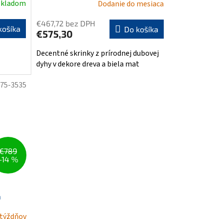
Skladom
Dodanie do mesiaca
€467,72 bez DPH
košíka
Do košíka
€575,30
Decentné skrinky z prírodnej dubovej
dyhy v dekore dreva a biela mat
75-3535
€789
–14 %
á
 týždňov