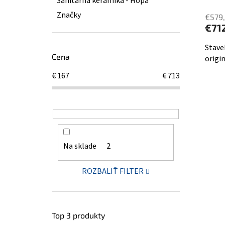
Sanitárná keramika - Hopa
Značky
€579
€71
Stave
Cena
origi
€
167
€
713
Na sklade
2
ROZBALIŤ FILTER
Top 3 produkty