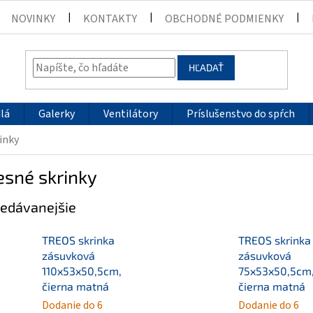
NOVINKY
KONTAKTY
OBCHODNÉ PODMIENKY
HĽADAŤ
lá
Galerky
Ventilátory
Príslušenstvo do spŕch
inky
esné skrinky
edávanejšie
TREOS skrinka
TREOS skrinka
zásuvková
zásuvková
110x53x50,5cm,
75x53x50,5cm
čierna matná
čierna matná
Dodanie do 6
Dodanie do 6