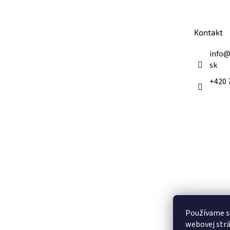
p
ä
t
Kontakt
i
e
info
sk
+420 
Používame s
webovej strá