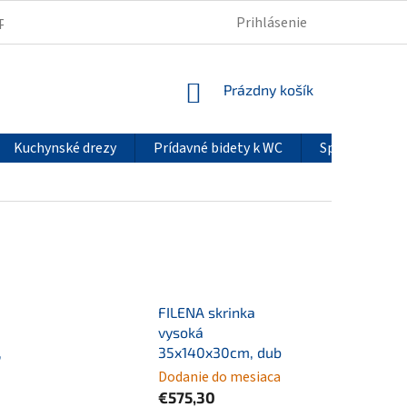
Prihlásenie
PODMIENKY OCHRANY OSOBNÝCH ÚDAJOV
REKLAMÁCIE
NÁKUPNÝ
Prázdny košík
KOŠÍK
Kuchynské drezy
Prídavné bidety k WC
Sprchové pan
FILENA skrinka
vysoká
,
35x140x30cm, dub
Dodanie do mesiaca
€575,30