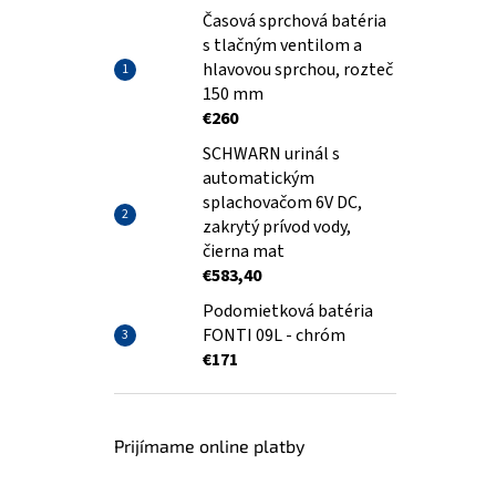
Časová sprchová batéria
s tlačným ventilom a
hlavovou sprchou, rozteč
150 mm
€260
SCHWARN urinál s
automatickým
splachovačom 6V DC,
zakrytý prívod vody,
čierna mat
€583,40
Podomietková batéria
FONTI 09L - chróm
€171
Prijímame online platby