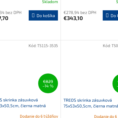
Skladom
,34 bez DPH
€278,94 bez DPH
Do košíka
Do 
7,70
€343,10
Kód:
TS115-3535
Kód:
TS0
€829
–14 %
 skrinka zásuvková
TREOS skrinka zásuvková
3x50,5cm, čierna matná
75x53x50,5cm, čierna matn
Dodanie do 6 týždňov
Dodanie do 6