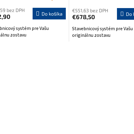
,59 bez DPH
€551,63 bez DPH
Do košíka
Do 
2,90
€678,50
bnicový systém pre Vašu
Stavebnicový systém pre Vašu
nálnu zostavu
originálnu zostavu
O
v
l
á
d
a
c
i
e
p
r
v
k
y
v