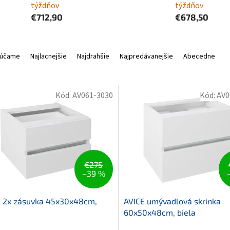
týždňov
týždňov
€712,90
€678,50
účame
Najlacnejšie
Najdrahšie
Najpredávanejšie
Abecedne
Kód:
AV061-3030
Kód:
AV0
€275
–39 %
E 2x zásuvka 45x30x48cm,
AVICE umývadlová skrinka
60x50x48cm, biela