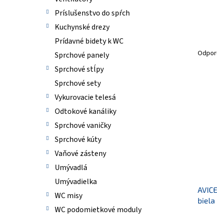
Príslušenstvo do spŕch
Kuchynské drezy
R
Prídavné bidety k WC
a
Odpor
Sprchové panely
d
Sprchové stĺpy
e
n
Sprchové sety
V
i
ý
Vykurovacie telesá
e
p
Odtokové kanáliky
p
i
Sprchové vaničky
r
s
o
p
Sprchové kúty
d
r
Vaňové zásteny
u
o
Umývadlá
k
d
t
u
Umývadielka
o
AVIC
k
WC misy
v
biela
t
WC podomietkové moduly
o