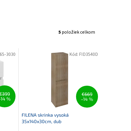
5
položiek celkom
65-3030
Kód:
FID3540D
€399
€669
–14 %
–14 %
FILENA skrinka vysoká
35x140x30cm, dub