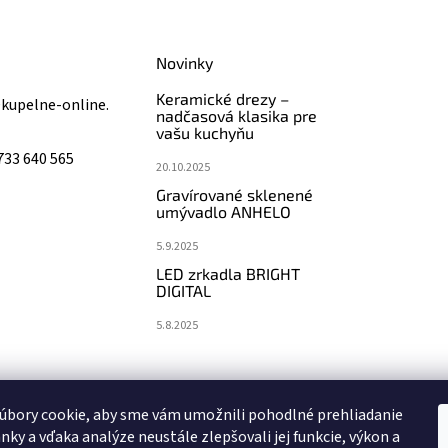
Novinky
Keramické drezy –
@
kupelne-online.
nadčasová klasika pre
vašu kuchyňu
733 640 565
20.10.2025
Gravírované sklenené
umývadlo ANHELO
5.9.2025
LED zrkadla BRIGHT
DIGITAL
5.8.2025
koupelny-sanita.cz
eshopsanita.cz
úbory cookie, aby sme vám umožnili pohodlné prehliadanie
nky a vďaka analýze neustále zlepšovali jej funkcie, výkon a