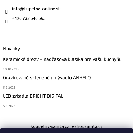
t
i
info
@
kupelne-online.sk
e
+420 733 640 565
Novinky
Keramické drezy – nadčasová klasika pre vašu kuchyňu
20.10.2025
Gravírované sklenené umývadlo ANHELO
5.9.2025
LED zrkadla BRIGHT DIGITAL
5.8.2025
koupelny-sanita.cz
eshopsanita.cz