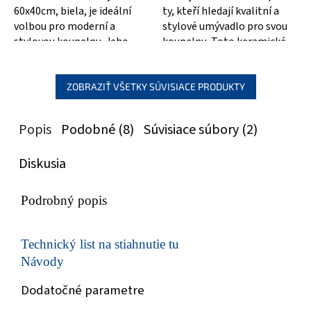
60x40cm, biela, je ideální
ty, kteří hledají kvalitní a
volbou pro moderní a
stylové umývadlo pro svou
stylovou koupelnu. Jeho
koupelnu. Toto keramické
elegantní a čistý design
umývadlo o rozměrech
přidává koupelně...
40x40cm...
ZOBRAZIŤ VŠETKY SÚVISIACE PRODUKTY
Popis
Podobné (8)
Súvisiace súbory (2)
Diskusia
Podrobný popis
Technický list na stiahnutie tu
Návody
Dodatočné parametre