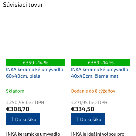
Súvisiaci tovar
€359
–14 %
€389
–14 %
INKA keramické umývadlo
INKA keramické umývadlo
60x40cm, biela
40x40cm, čierna mat
Skladom
Dodanie do 8 týždňov
€250,98 bez DPH
€271,95 bez DPH
€308,70
€334,50
Do košíka
Do košíka
INKA keramické umývadlo
INKA je ideální volbou pro