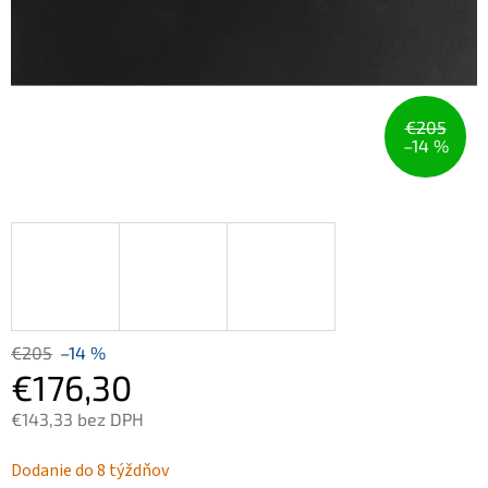
€205
–14 %
€205
–14 %
€176,30
€143,33 bez DPH
Jednotková
Dodanie do 8 týždňov
cena: