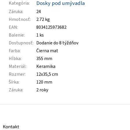
Dosky pod umývadla
Kategória
:
Záruka
:
24
Hmotnosť
:
2.72 kg
EAN
:
8034125973682
Balenie
:
1 ks
Dostupnosť
:
Dodanie do 8 týždňov
Farba
:
Čierna mat
Hĺbka
:
355 mm
Materiál
:
Keramika
Rozmer
:
12x35,5 cm
Šírka
:
120 mm
Záruka
:
2 roky
Z
á
p
ä
Kontakt