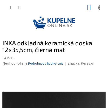
Prejsť
NÁKUP
na
KOŠÍK
obsah
INKA odkladná keramická doska
12x35,5cm, čierna mat
341531
Priemerné
Neohodnotené
Značka:
Kerasan
Podrobnosti hodnotenia
hodnotenie
produktu
je
0,0
z
5
hviezdičiek.