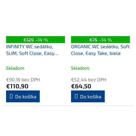
€129
–14 %
€75
–14 %
INFINITY WC sedátko,
ORGANIC WC sedátko, Soft
SLIM, Soft Close, Easy
Close, Easy Take, biela
Take, taupe
Skladom
Skladom
€90,16 bez DPH
€52,44 bez DPH
€110,90
€64,50
Do košíka
Do košíka