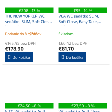
€208
–13 %
€95
–14 %
THE NEW YORKER WC
VEA WC sedátko SLIM,
sedátko, SLIM, Soft Close,
Soft Close, Easy Take,
biela/chróm
biela
Dodanie do 8 týždňov
Skladom
€145,45 bez DPH
€66,42 bez DPH
€178,90
€81,70
Do košíka
Do košíka
€24,50
–8 %
€23,50
–8 %
VITO WC sedátko, Soft
WC sedátko, Soft Close,