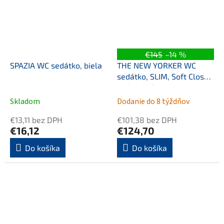
€145
–14 %
SPAZIA WC sedátko, biela
THE NEW YORKER WC
sedátko, SLIM, Soft Close,
biela/chróm
Skladom
Dodanie do 8 týždňov
€13,11 bez DPH
€101,38 bez DPH
€16,12
€124,70
Do košíka
Do košíka