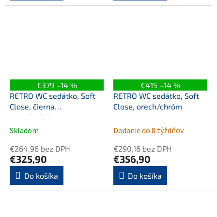
€379
–14 %
€415
–14 %
RETRO WC sedátko, Soft
RETRO WC sedátko, Soft
Close, čierna
Close, orech/chróm
matná/chróm
Skladom
Dodanie do 8 týždňov
€264,96 bez DPH
€290,16 bez DPH
€325,90
€356,90
Do košíka
Do košíka