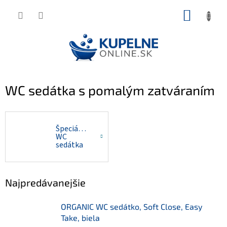
Prejsť
NÁKUP
na
KOŠÍK
obsah
WC sedátka s pomalým zatváraním
Špeciálne
WC
sedátka
(pre
určité
série)
Najpredávanejšie
ORGANIC WC sedátko, Soft Close, Easy
Take, biela