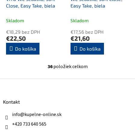
Close, Easy Take, biela
Easy Take, biela
Skladom
Skladom
€18,29 bez DPH
€17,56 bez DPH
€22,50
€21,60
Do košíka
Do košíka
36
položiek celkom
O
v
l
Z
á
á
d
p
a
ä
Kontakt
c
t
i
i
info
@
kupelne-online.sk
e
p
e
+420 733 640 565
r
v