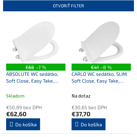
e
OTVORIŤ FILTER
p
r
V
o
ý
d
p
u
i
k
s
t
p
o
r
v
o
€68
–7 %
€41
–8 %
d
ABSOLUTE WC sedátko,
CARLO WC sedátko, SLIM
u
Soft Close, Easy Take,
Soft Close, Easy Take,
k
biela
biela
t
Skladom
Na dotaz
o
v
€50,89 bez DPH
€30,65 bez DPH
€62,60
€37,70
Do košíka
Do košíka