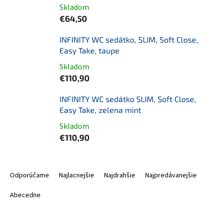
Skladom
€64,50
INFINITY WC sedátko, SLIM, Soft Close,
Easy Take, taupe
Skladom
€110,90
INFINITY WC sedátko SLIM, Soft Close,
Easy Take, zelena mint
Skladom
€110,90
R
a
Odporúčame
Najlacnejšie
Najdrahšie
Najpredávanejšie
d
e
Abecedne
n
i