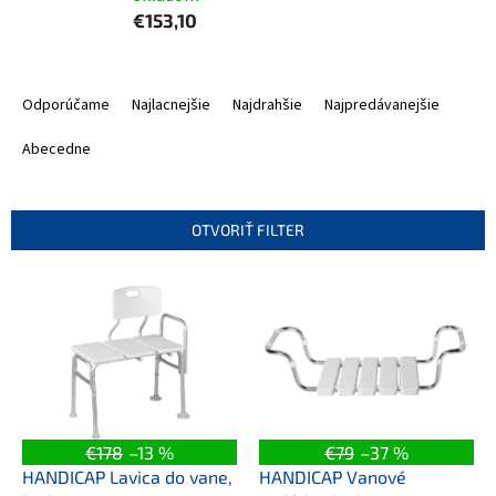
€153,10
R
a
Odporúčame
Najlacnejšie
Najdrahšie
Najpredávanejšie
d
e
Abecedne
n
i
e
OTVORIŤ FILTER
p
r
V
o
ý
d
p
u
i
k
s
t
p
o
r
v
o
€178
–13 %
€79
–37 %
d
HANDICAP Lavica do vane,
HANDICAP Vanové