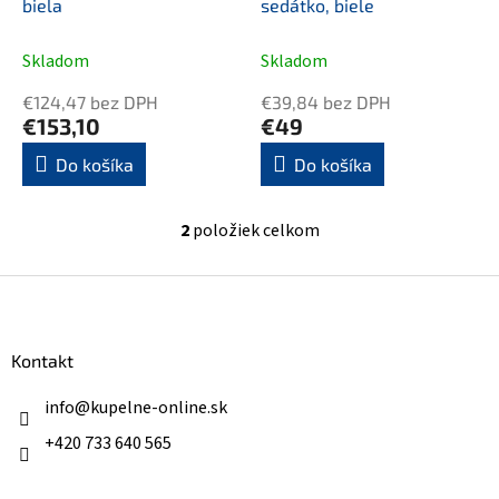
u
biela
sedátko, biele
k
t
Skladom
Skladom
o
v
€124,47 bez DPH
€39,84 bez DPH
€153,10
€49
Do košíka
Do košíka
2
položiek celkom
O
v
l
Z
á
á
d
p
a
ä
Kontakt
c
t
i
i
info
@
kupelne-online.sk
e
p
e
+420 733 640 565
r
v
k