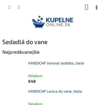
Prejsť
NÁKUP
na
KOŠÍK
obsah
Sedadlá do vane
Najpredávanejšie
HANDICAP Vanové sedátko, biele
Skladom
€49
HANDICAP Lavica do vane, biela
Skladom