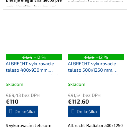
biela je elegantná liečba pre
potrebujete pre svoj domov.
vašu kúpeľňu. Je vybavený
Kompaktný dizajn s
modernou, vysokou kvalitou
veľkosťou...
a...
€125
–12 %
€128
–12 %
ALBRECHT vykurovacie
ALBRECHT vykurovacie
teleso 400x930mm,
teleso 500x1250 mm,
stredové pripojenie, chróm
stredové pripojenie, biela
Skladom
Skladom
€89,43 bez DPH
€91,54 bez DPH
€110
€112,60
Do košíka
Do košíka
S vykurovacím telesom
Albrecht Radiator 500x1250