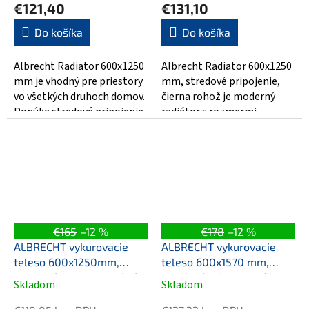
€121,40
€131,10
Do košíka
Do košíka
Albrecht Radiator 600x1250
Albrecht Radiator 600x1250
mm je vhodný pre priestory
mm, stredové pripojenie,
vo všetkých druhoch domov.
čierna rohož je moderný
Ponúka stredové pripojenie
radiátor s rozmermi
pre ľahkú inštaláciu a je...
600x1250 mm. Jeho stredné
spojenie je...
€165
–12 %
€178
–12 %
ALBRECHT vykurovacie
ALBRECHT vykurovacie
teleso 600x1250mm,
teleso 600x1570 mm,
stredové pripojenie, chróm
stredové pripojenie, čierna
Skladom
Skladom
Priemerné
Priemerné
matná
hodnotenie
hodnotenie