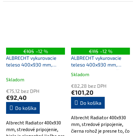
pripojením vás nejenom
ohřeje,...
€105
–12 %
€115
–12 %
ALBRECHT vykurovacie
ALBRECHT vykurovacie
teleso 400x930 mm,
teleso 400x930 mm,
stredové pripojenie, biela
stredové pripojenie, čierna
Skladom
Priemerné
matná
Skladom
hodnotenie
€82,28 bez DPH
produktu
€75,12 bez DPH
€101,20
je
€92,40
5,0
Do košíka
Do košíka
z
5
Albrecht Radiator 400x930
hviezdičiek.
Albrecht Radiator 400x930
mm, stredové pripojenie,
mm, stredové pripojenie,
čierna rohož je presne to, čo