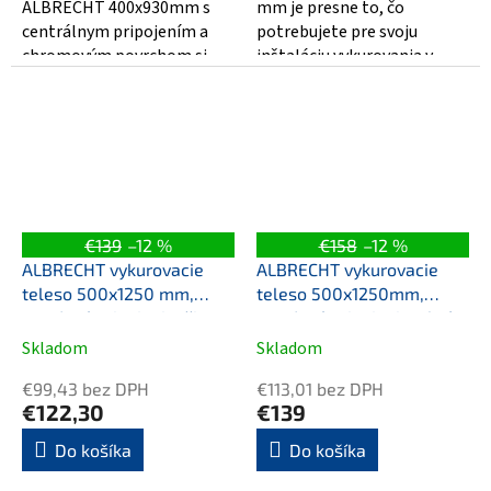
ALBRECHT 400x930mm s
mm je presne to, čo
centrálnym pripojením a
potrebujete pre svoju
chromovým povrchom si
inštaláciu vykurovania v
užijete naozaj luxusné teplo
domácnosti. Jeho stredové
v každej...
pripojenie a...
€139
–12 %
€158
–12 %
ALBRECHT vykurovacie
ALBRECHT vykurovacie
teleso 500x1250 mm,
teleso 500x1250mm,
stredové pripojenie, čierna
stredové pripojenie, chróm
matná
Skladom
Skladom
€99,43 bez DPH
€113,01 bez DPH
€122,30
€139
Do košíka
Do košíka