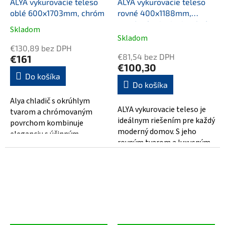
ALYA vykurovacie teleso
ALYA vykurovacie teleso
oblé 600x1703mm, chróm
rovné 400x1188mm,
stredové pripojenie, chróm
Skladom
Priemerné
Skladom
hodnotenie
€130,89 bez DPH
produktu
€81,54 bez DPH
€161
je
€100,30
5,0
Do košíka
Do košíka
z
5
Alya chladič s okrúhlym
hviezdičiek.
ALYA vykurovacie teleso je
tvarom a chrómovaným
ideálnym riešením pre každý
povrchom kombinuje
moderný domov. S jeho
eleganciu s účinným
rovným tvarom a luxusným
zahrievaním. S rozmermi
chrómom bude pôsobiť
600x1703 mm je ideálny
štýlovo a...
pre...