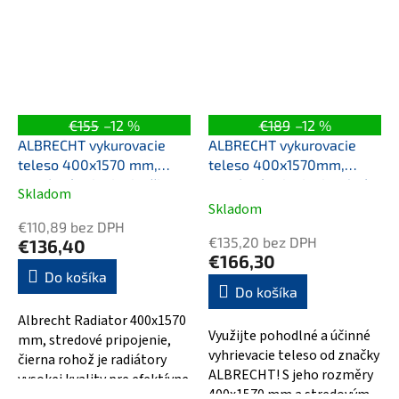
perfektnú kombináciu...
vody....
€155
–12 %
€189
–12 %
ALBRECHT vykurovacie
ALBRECHT vykurovacie
teleso 400x1570 mm,
teleso 400x1570mm,
stredové pripojenie, čierna
stredové pripojenie, chróm
Skladom
Priemerné
matná
Skladom
hodnotenie
€110,89 bez DPH
produktu
€135,20 bez DPH
€136,40
je
€166,30
5,0
Do košíka
Do košíka
z
5
Albrecht Radiator 400x1570
hviezdičiek.
Využijte pohodlné a účinné
mm, stredové pripojenie,
vyhrievacie teleso od značky
čierna rohož je radiátory
ALBRECHT! S jeho rozměry
vysokej kvality pre efektívne
400x1570 mm a stredovým
vykurovanie a vykurovanie...