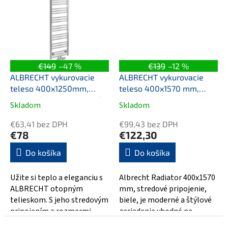
má...
Tento moderný...
€149
–47 %
€139
–12 %
ALBRECHT vykurovacie
ALBRECHT vykurovacie
teleso 400x1250mm,
teleso 400x1570 mm,
stredové pripojenie, chróm
stredové pripojenie, biela
Skladom
Skladom
Priemerné
Priemerné
hodnotenie
hodnotenie
€63,41 bez DPH
€99,43 bez DPH
produktu
produktu
€78
€122,30
je
je
5,0
5,0
Do košíka
Do košíka
z
z
5
5
Užite si teplo a eleganciu s
Albrecht Radiator 400x1570
hviezdičiek.
hviezdičiek.
ALBRECHT otopným
mm, stredové pripojenie,
telieskom. S jeho stredovým
biele, je moderné a štýlové
pripojením a rozmermi
zariadenie vhodné na
400x1250 mm ponúka
vykurovanie a zahrievanie