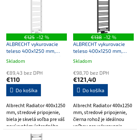
p
u
i
k
s
t
p
o
r
v
o
€125
–12 %
€138
–12 %
d
ALBRECHT vykurovacie
ALBRECHT vykurovacie
u
teleso 400x1250 mm,
teleso 400x1250 mm,
k
stredové pripojenie, biela
stredové pripojenie, čierna
Skladom
Skladom
Priemerné
Priemerné
t
matná
hodnotenie
hodnotenie
o
€89,43 bez DPH
€98,70 bez DPH
produktu
produktu
v
€110
€121,40
je
je
5,0
5,0
Do košíka
Do košíka
z
z
5
5
Albrecht Radiator 400x1250
Albrecht Radiator 400x1250
hviezdičiek.
hviezdičiek.
mm, stredové pripojenie,
mm, stredové pripojenie,
biela je skvelá voľba pre váš
čierna rohož je ideálnou
nový systém ústredného
voľbou pre vykurovanie
vykurovania. Tento radiátor
domu alebo kancelárie.