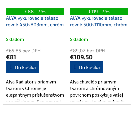
€88
–7 %
€119
–7 %
ALYA vykurovacie teleso
ALYA vykurovacie teleso
rovné 450x803mm, chróm
rovné 500x1110mm, chróm
Skladom
Skladom
€65,85 bez DPH
€89,02 bez DPH
€81
€109,50
Do košíka
Do košíka
Alya Radiator s priamym
Alya chladič s priamym
tvarom v Chrome je
tvarom a chrómovaným
elegantným príslušenstvom
povrchom poskytuje vašej
pre váš domov. S rozmermi
miestnosti nielen pohodlie
450x803 mm je ideálny pre
teploty, ale aj modernú
rôzne...
eleganciu. S...