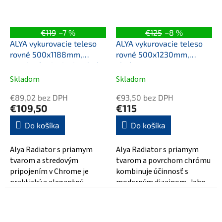
€119
–7 %
€125
–8 %
ALYA vykurovacie teleso
ALYA vykurovacie teleso
rovné 500x1188mm,
rovné 500x1230mm,
stredové pripojenie, chróm
chróm
Skladom
Skladom
€89,02 bez DPH
€93,50 bez DPH
€109,50
€115
Do košíka
Do košíka
Alya Radiator s priamym
Alya Radiator s priamym
tvarom a stredovým
tvarom a povrchom chrómu
pripojením v Chrome je
kombinuje účinnosť s
praktický a elegantný
moderným dizajnom. Jeho
doplnok pre váš domov. S
rozmery 500x1230 mm sú
rozmermi 500x1188 mm je...
ideálne pre rôzne...