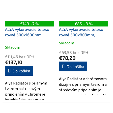
€149
–7 %
€85
–8 %
ALYA vykurovacie teleso
ALYA vykurovacie teleso
rovné 500x1600mm,
rovné 500x803mm,
stredové pripojenie, chróm
stredové pripojenie, chróm
Skladom
Priemerné
Skladom
hodnotenie
€63,58 bez DPH
produktu
€111,46 bez DPH
€78,20
je
€137,10
5,0
Do košíka
Do košíka
z
5
Alya Radiator v chrómovom
hviezdičiek.
Alya Radiator s priamym
dizajne s priamym tvarom a
tvarom a stredovým
stredovým pripojením je
pripojením v Chrome je
synonymom jednoduchosti
kombináciou energie a
a elegancie. S rozmermi
elegancie. S rozmermi
500x803 mm...
500x1600 mm je dokonale...