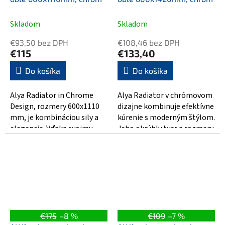
Skladom
Skladom
€93,50 bez DPH
€108,46 bez DPH
€115
€133,40
Do košíka
Do košíka
Alya Radiator in Chrome
Alya Radiator v chrómovom
Design, rozmery 600x1110
dizajne kombinuje efektívne
mm, je kombináciou sily a
kúrenie s moderným štýlom.
elegancie. Vďaka svojmu
Jeho okrúhly tvar a rozmery
okrúhlemu dizajnu sa ľahko
600x1420 mm tvoria pre
stane...
váš...
€175
–8 %
€109
–7 %