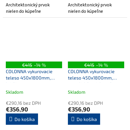
Architektonický prvok
Architektonický prvok
nielen do kúpeľne
nielen do kúpeľne
€415
–14 %
€415
–14 %
COLONNA vykurovacie
COLONNA vykurovacie
teleso 450x1800mm,
teleso 450x1800mm,
bridlica s texturou
metalická strieborná
Skladom
Skladom
€290,16 bez DPH
€290,16 bez DPH
€356,90
€356,90
Do košíka
Do košíka