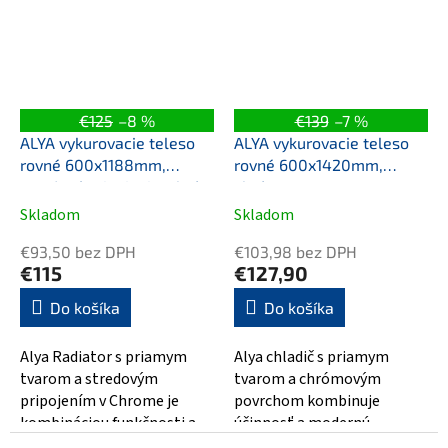
€125
–8 %
€139
–7 %
ALYA vykurovacie teleso
ALYA vykurovacie teleso
rovné 600x1188mm,
rovné 600x1420mm,
stredové pripojenie, chróm
chróm
Skladom
Skladom
€93,50 bez DPH
€103,98 bez DPH
€115
€127,90
Do košíka
Do košíka
Alya Radiator s priamym
Alya chladič s priamym
tvarom a stredovým
tvarom a chrómovým
pripojením v Chrome je
povrchom kombinuje
kombináciou funkčnosti a
účinnosť a modernú
elegancie. S rozmermi
eleganciu. S rozmermi