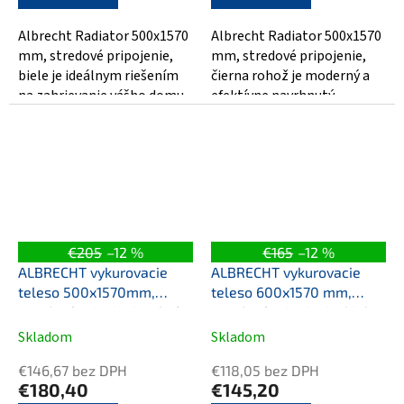
Albrecht Radiator 500x1570
Albrecht Radiator 500x1570
mm, stredové pripojenie,
mm, stredové pripojenie,
biele je ideálnym riešením
čierna rohož je moderný a
na zahrievanie vášho domu.
efektívne navrhnutý
Je vyrobený z kvalitného...
elektrický radiátor, ktorý sa
dokonale...
€205
–12 %
€165
–12 %
ALBRECHT vykurovacie
ALBRECHT vykurovacie
teleso 500x1570mm,
teleso 600x1¨570 mm,
stredové pripojenie, chróm
stredové pripojenie, biela
Skladom
Skladom
€146,67 bez DPH
€118,05 bez DPH
€180,40
€145,20