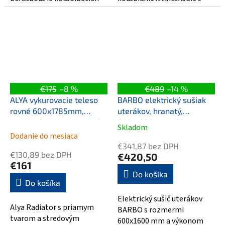
povrchom je kombináciou
kombinuje vykurovanie s
energie a elegancie. Jeho
moderným dizajnom. Jeho
rozmery 600x1600 mm...
rozmery 600x1703 mm...
€175
–8 %
€489
–14 %
ALYA vykurovacie teleso
BARBO elektrický sušiak
rovné 600x1785mm,
uterákov, hranatý,
stredové pripojenie, chróm
600x1600mm, 160 W,
Skladom
Priemerné
čierna mat
Dodanie do mesiaca
hodnotenie
€341,87 bez DPH
produktu
€130,89 bez DPH
€420,50
je
€161
5,0
Do košíka
Do košíka
z
5
Elektrický sušič uterákov
hviezdičiek.
Alya Radiator s priamym
BARBO s rozmermi
tvarom a stredovým
600x1600 mm a výkonom