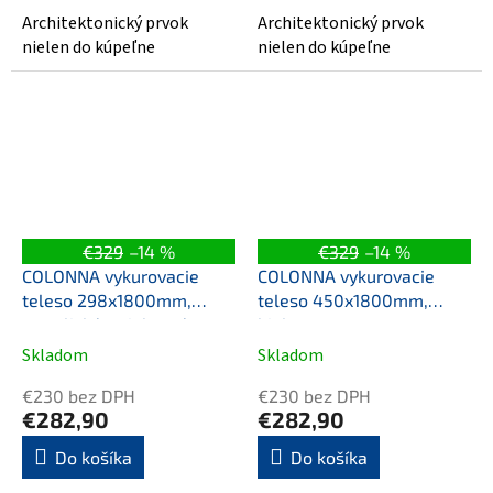
Architektonický prvok
Architektonický prvok
nielen do kúpeľne
nielen do kúpeľne
€329
–14 %
€329
–14 %
COLONNA vykurovacie
COLONNA vykurovacie
teleso 298x1800mm,
teleso 450x1800mm,
metalická strieborná
biela
Skladom
Skladom
€230 bez DPH
€230 bez DPH
€282,90
€282,90
Do košíka
Do košíka