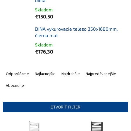
biela
Skladom
€150,50
DINA vykurovacie teleso 350x1680mm,
čierna mat
Skladom
€176,30
R
a
Odporúčame
Najlacnejšie
Najdrahšie
Najpredávanejšie
d
e
Abecedne
n
i
e
OTVORIŤ FILTER
p
r
V
o
ý
d