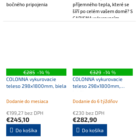
bočného pripojenia
příjemného tepla, které se
šíří po celém vašem domě? S
CARISMA vykurovacím
telesem o rozměrech
500x1000 mm v krásném...
€285
–14 %
€329
–14 %
COLONNA vykurovacie
COLONNA vykurovacie
teleso 298x1800mm, biela
teleso 298x1800mm,
bridlica s texturou
Dodanie do mesiaca
Dodanie do 6 týždňov
€199,27 bez DPH
€230 bez DPH
€245,10
€282,90
Do košíka
Do košíka