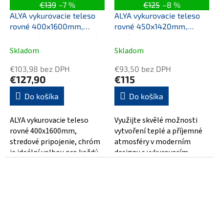
€139
–7 %
€125
–8 %
ALYA vykurovacie teleso
ALYA vykurovacie teleso
rovné 400x1600mm,
rovné 450x1420mm,
stredové pripojenie, chróm
chróm
Skladom
Skladom
€103,98 bez DPH
€93,50 bez DPH
€127,90
€115
Do košíka
Do košíka
ALYA vykurovacie teleso
Využijte skvělé možnosti
rovné 400x1600mm,
vytvoření teplé a příjemné
stredové pripojenie, chróm
atmosféry v moderním
je ideální volbou pro každý
designu s vykurovacím
moderní interiér. Jeho
tělesem ALYA rovné
elegantní a rovné...
450x1420mm v
chromovém...