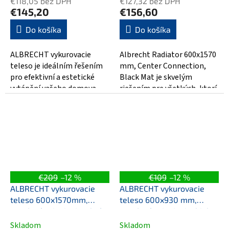
€118,05 bez DPH
€127,32 bez DPH
produktu
produktu
€145,20
€156,60
je
je
5,0
5,0
Do košíka
Do košíka
z
z
5
5
ALBRECHT vykurovacie
Albrecht Radiator 600x1570
hviezdičiek.
hviezdičiek.
teleso je ideálním řešením
mm, Center Connection,
pro efektivní a estetické
Black Mat je skvelým
vytápění vašeho domova.
riešením pre všetkých, ktorí
Toto vykurovací teleso o
premýšľajú o zmene. Tento
rozměrech...
radiátor je...
€209
–12 %
€109
–12 %
ALBRECHT vykurovacie
ALBRECHT vykurovacie
teleso 600x1570mm,
teleso 600x930 mm,
stredové pripojenie, chróm
stredové pripojenie, biela
Skladom
Skladom