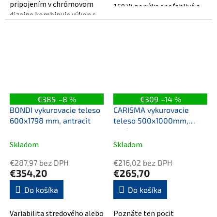
pripojením v chrómovom
160 W ponúka spoľahlivé a
dizajne kombinuje výkon s
estetické elektrické kúrenie
moderným štýlom. S
do kúpeľne....
rozmermi 600x1785 mm je...
€385
–8 %
€309
–14 %
BONDI vykurovacie teleso
CARISMA vykurovacie
600x1798 mm, antracit
teleso 500x1000mm,
chróm
Skladom
Skladom
€287,97 bez DPH
€216,02 bez DPH
€354,20
€265,70
Do košíka
Do košíka
Variabilita stredového alebo
Poznáte ten pocit