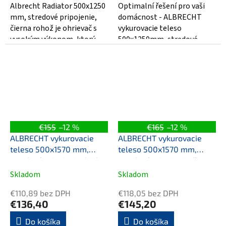
Albrecht Radiator 500x1250
Optimalní řešení pro vaši
mm, stredové pripojenie,
domácnost - ALBRECHT
čierna rohož je ohrievač s
vykurovacie teleso
vysokým výkonom, ktorý
500x1250mm, stredové
vám poskytne váš dom
pripojenie, chróm! Toto
pohodlné...
moderní vykurovací těleso...
€155
–12 %
€165
–12 %
ALBRECHT vykurovacie
ALBRECHT vykurovacie
teleso 500x1570 mm,
teleso 500x1570 mm,
stredové pripojenie, biela
stredové pripojenie, čierna
matná
Skladom
Skladom
€110,89 bez DPH
€118,05 bez DPH
€136,40
€145,20
Do košíka
Do košíka