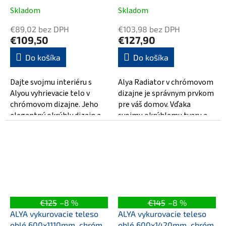
Skladom
Skladom
€89,02 bez DPH
€103,98 bez DPH
€109,50
€127,90
Do košíka
Do košíka
Dajte svojmu interiéru s
Alya Radiator v chrómovom
Alyou vyhrievacie telo v
dizajne je správnym prvkom
chrómovom dizajne. Jeho
pre váš domov. Vďaka
elegantný okrúhly dizajn a
svojmu okrúhlemu tvaru a
rozmery 500x1110 mm
rozmerom 500x1420 mm
prináša do vašej...
poskytuje nielen...
€125
–8 %
€145
–8 %
ALYA vykurovacie teleso
ALYA vykurovacie teleso
oblé 600x1110mm, chróm
oblé 600x1420mm, chróm