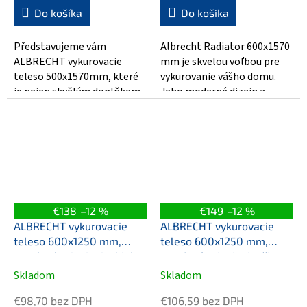
Do košíka
Do košíka
Představujeme vám
Albrecht Radiator 600x1570
ALBRECHT vykurovacie
mm je skvelou voľbou pre
teleso 500x1570mm, které
vykurovanie vášho domu.
je nejen skvělým doplňkem
Jeho moderné dizajn a
pro váš interiér, ale také
stredové spojenie sú vhodné
účinným zdrojem...
pre moderné...
€138
–12 %
€149
–12 %
ALBRECHT vykurovacie
ALBRECHT vykurovacie
teleso 600x1250 mm,
teleso 600x1250 mm,
stredové pripojenie, biela
stredové pripojenie, čierna
matná
Skladom
Skladom
€98,70 bez DPH
€106,59 bez DPH