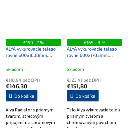
600x1188 mm spadá do...
600x1420 mm sa ľahko
prispôsobuje...
€159
–7 %
€165
–8 %
ALYA vykurovacie teleso
ALYA vykurovacie teleso
rovné 600x1600mm,
rovné 600x1703mm,
stredové pripojenie, chróm
chróm
Skladom
Skladom
€118,94 bez DPH
€123,41 bez DPH
€146,30
€151,80
Do košíka
Do košíka
Alya Radiator s priamym
Telo Alya vykurovacie telo s
tvarom, stredovým
priamym tvarom a
pripojením a chrómovým
chrómovaným povrchom