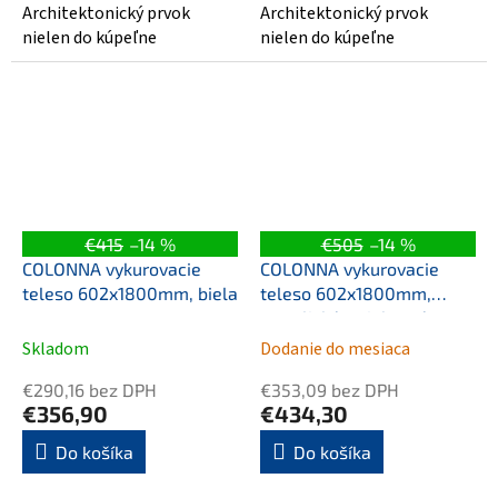
Architektonický prvok
Architektonický prvok
nielen do kúpeľne
nielen do kúpeľne
€415
–14 %
€505
–14 %
COLONNA vykurovacie
COLONNA vykurovacie
teleso 602x1800mm, biela
teleso 602x1800mm,
metalická strieborná
Skladom
Dodanie do mesiaca
€290,16 bez DPH
€353,09 bez DPH
€356,90
€434,30
Do košíka
Do košíka