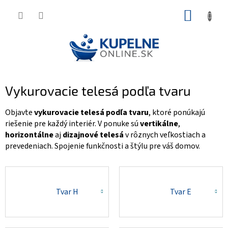
Prejsť
NÁKUP
na
KOŠÍK
obsah
Vykurovacie telesá podľa tvaru
Objavte
vykurovacie telesá podľa tvaru
, ktoré ponúkajú
riešenie pre každý interiér. V ponuke sú
vertikálne
,
horizontálne
aj
dizajnové telesá
v rôznych veľkostiach a
prevedeniach. Spojenie funkčnosti a štýlu pre váš domov.
Tvar H
Tvar E