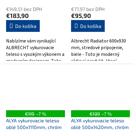
€149,51 bez DPH
€77,97 bez DPH
€183,90
€95,90
Do košíka
Do košíka
Nabízíme vám vynikající
Albrecht Radiator 600x930
ALBRECHT vykurovacie
mm, stredové pripojenie,
teleso s vysokým výkonem a
biele - Toto je moderný
moderním designem. Toto
rádiový produkt, ktorý
teleso má rozměry
vyniká v jeho kompaktnosti
600x1570mm a je...
a...
€119
–7 %
€139
–7 %
ALYA vykurovacie teleso
ALYA vykurovacie teleso
oblé 500x1110mm, chróm
oblé 500x1420mm, chróm