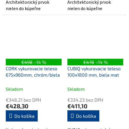
Architektonický prvok
Architektonický prvok
nielen do kúpeľne
nielen do kúpeľne
€498
–14 %
€478
–14 %
CORK vykurovacie teleso
CUBIQ vykurovacie teleso
675x960mm, chróm/biela
100x1800 mm, biela mat
Skladom
Skladom
€348,21 bez DPH
€334,23 bez DPH
€428,30
€411,10
Do košíka
Do košíka