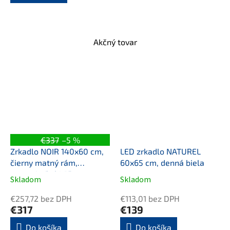
Akčný tovar
€337
–5 %
Zrkadlo NOIR 140x60 cm,
LED zrkadlo NATUREL
čierny matný rám,
60x65 cm, denná biela
nastaviteľné LED
Skladom
Skladom
Priemerné
Priemerné
osvetlenie
hodnotenie
hodnotenie
€257,72 bez DPH
€113,01 bez DPH
produktu
produktu
€317
€139
je
je
4,0
4,0
Do košíka
Do košíka