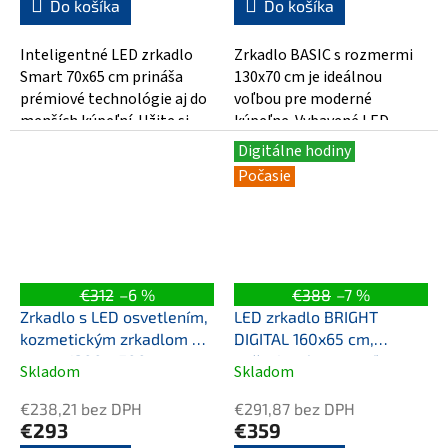
5,0
5,0
Do košíka
Do košíka
z
z
5
5
Inteligentné LED zrkadlo
Zrkadlo BASIC s rozmermi
hviezdičiek.
hviezdičiek.
Smart 70x65 cm prináša
130x70 cm je ideálnou
prémiové technológie aj do
voľbou pre moderné
menších kúpeľní. Užite si
kúpeľne. Vybavené LED
bezdrôtové streamovanie
osvetlením (4000 K), ktoré
Digitálne hodiny
hudby cez...
poskytuje príjemné a...
Počasie
€312
–6 %
€388
–7 %
Zrkadlo s LED osvetlením,
LED zrkadlo BRIGHT
kozmetickým zrkadlom 5 x
DIGITAL 160x65 cm,
zoom, 1200 x 700 mm,
počasie, ukazovateľ
Skladom
Skladom
Priemerné
Priemerné
nastaviteľná teplota farby
vonkajšej a vnútornej
hodnotenie
hodnotenie
svetla
teploty, barometer
€238,21 bez DPH
€291,87 bez DPH
produktu
produktu
€293
€359
je
je