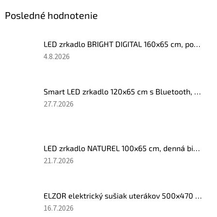
Posledné hodnotenie
LED zrkadlo BRIGHT DIGITAL 160x65 cm, počasie, ukazovateľ vonkajšej a vnútornej teploty, barometer
Hodnotenie
4.8.2026
produktu
je
5
Smart LED zrkadlo 120x65 cm s Bluetooth, Anti-fog systémom a LCD displejom
z
Hodnotenie
27.7.2026
5
produktu
hviezdičiek.
je
5
z
LED zrkadlo NATUREL 100x65 cm, denná biela
5
Hodnotenie
21.7.2026
hviezdičiek.
produktu
je
5
ELZOR elektrický sušiak uterákov 500x470 mm, 60 W, biela mat
z
Hodnotenie
16.7.2026
5