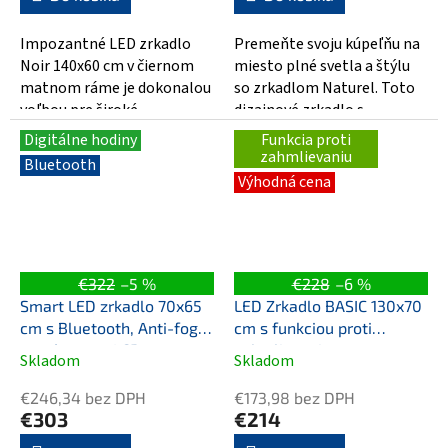
z
z
5
5
Impozantné LED zrkadlo
Premeňte svoju kúpeľňu na
hviezdičiek.
hviezdičiek.
Noir 140x60 cm v čiernom
miesto plné svetla a štýlu
matnom ráme je dokonalou
so zrkadlom Naturel. Toto
voľbou pre široké
dizajnové zrkadlo s
dvojumývadlá a veľké
rozmermi 600x650 mm
Digitálne hodiny
Funkcia proti
kúpeľňové priestory....
kombinuje priame...
zahmlievaniu
Bluetooth
Výhodná cena
€322
–5 %
€228
–6 %
Smart LED zrkadlo 70x65
LED Zrkadlo BASIC 130x70
cm s Bluetooth, Anti-fog
cm s funkciou proti
systémom a LCD
zahmlievaniu
Skladom
Skladom
Priemerné
Priemerné
displejom
hodnotenie
hodnotenie
€246,34 bez DPH
€173,98 bez DPH
produktu
produktu
€303
€214
je
je