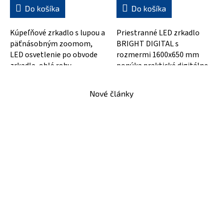
4,7
5,0
Do košíka
Do košíka
z
z
5
5
Kúpeľňové zrkadlo s lupou a
Priestranné LED zrkadlo
hviezdičiek.
hviezdičiek.
päťnásobným zoomom,
BRIGHT DIGITAL s
LED osvetlenie po obvode
rozmermi 1600x650 mm
zrkadla, oblé rohy,
ponúka praktické digitálne
nastaviteľná teplota farby a
hodiny, zobrazenie
intenzita...
vnútorných a vonkajších...
Nové články