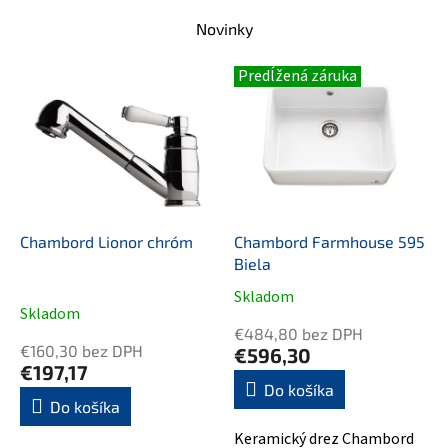
Novinky
Predĺžená záruka
Chambord Lionor chróm
Chambord Farmhouse 595
Biela
Skladom
Priemerné
Skladom
hodnotenie
€484,80 bez DPH
produktu
€160,30 bez DPH
€596,30
je
€197,17
5,0
Do košíka
Do košíka
z
5
Keramický drez Chambord