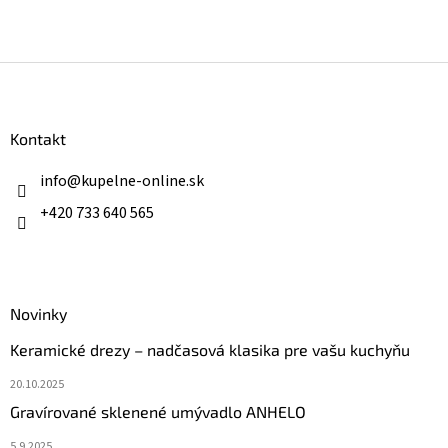
produktu
hviezdičiek.
je
5
z
Z
5
á
hviezdičiek.
p
ä
Kontakt
t
i
info
@
kupelne-online.sk
e
+420 733 640 565
Novinky
Keramické drezy – nadčasová klasika pre vašu kuchyňu
20.10.2025
Gravírované sklenené umývadlo ANHELO
5.9.2025