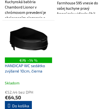
hviezdičiek.
Kuchynská batéria
Farmhouse 595 vnesie do
Chambord Lionor v
vašej kuchyne pravý
chrómovom prevedení je
francúzsky vidiecky štýl.
stelesnením elegancie a
Tento modulový drez vyniká
jemných línií. Jej štíhly,
hlbokou vaničkou...
vysoký otočný výtok...
€75
–14 %
HANDICAP WC sedátko
zvýšené 10cm, čierna
Skladom
€52,44 bez DPH
€64,50
Do košíka