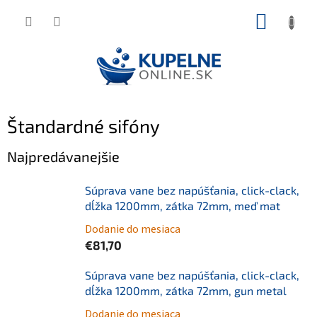
Prejsť
NÁKUP
na
KOŠÍK
obsah
Štandardné sifóny
Najpredávanejšie
Súprava vane bez napúšťania, click-clack,
dĺžka 1200mm, zátka 72mm, meď mat
Dodanie do mesiaca
€81,70
Súprava vane bez napúšťania, click-clack,
dĺžka 1200mm, zátka 72mm, gun metal
Dodanie do mesiaca