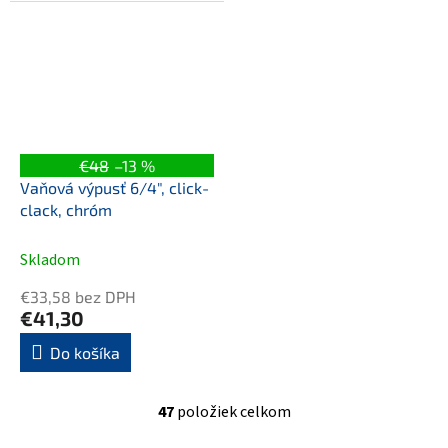
luxusné doplnenie do vašej
kúpeľne nie len...
€48
–13 %
Vaňová výpusť 6/4", click-
clack, chróm
Skladom
€33,58 bez DPH
€41,30
Do košíka
47
položiek celkom
O
v