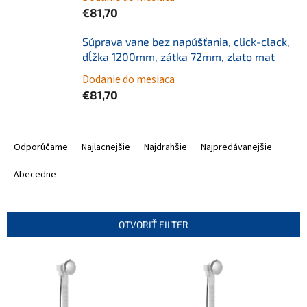
€81,70
Súprava vane bez napúšťania, click-clack,
dĺžka 1200mm, zátka 72mm, zlato mat
Dodanie do mesiaca
€81,70
R
a
Odporúčame
Najlacnejšie
Najdrahšie
Najpredávanejšie
d
e
Abecedne
n
i
e
OTVORIŤ FILTER
p
r
V
o
ý
d
p
u
i