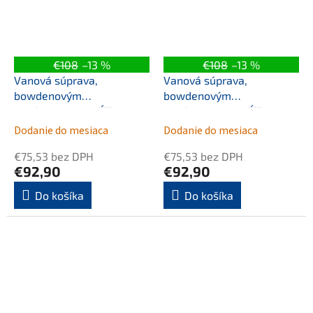
€108
–13 %
€108
–13 %
Vanová súprava,
Vanová súprava,
bowdenovým
bowdenovým
mechanizmom, dĺžka
mechanizmom, dĺžka
1200mm, zátka 72mm,
1200mm, zátka 72mm,
Dodanie do mesiaca
Dodanie do mesiaca
meď mat
zlato
€75,53 bez DPH
€75,53 bez DPH
€92,90
€92,90
Do košíka
Do košíka