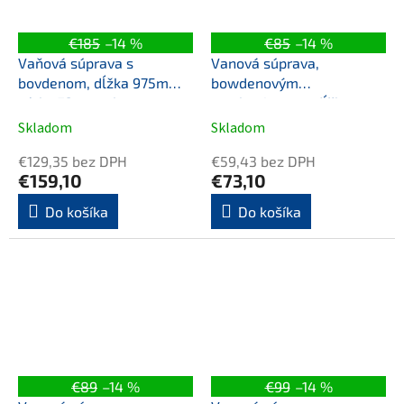
€185
–14 %
€85
–14 %
Vaňová súprava s
Vanová súprava,
bovdenom, dĺžka 975mm,
bowdenovým
zátka 72mm, zlato
mechanizmom, dĺžka
1000mm, zátka 72mm,
Skladom
Skladom
biela
€129,35 bez DPH
€59,43 bez DPH
€159,10
€73,10
Do košíka
Do košíka
€89
–14 %
€99
–14 %