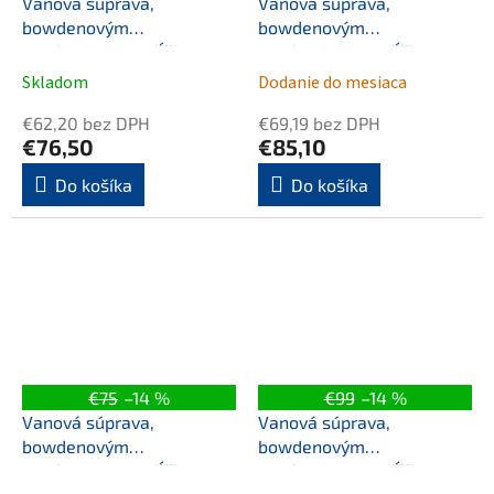
Vanová súprava,
Vanová súprava,
bowdenovým
bowdenovým
mechanizmom, dĺžka
mechanizmom, dĺžka
1000mm, zátka 72mm,
1000mm, zátka 72mm,
Skladom
Dodanie do mesiaca
čierna mat
gun metal
€62,20 bez DPH
€69,19 bez DPH
€76,50
€85,10
Do košíka
Do košíka
€75
–14 %
€99
–14 %
Vanová súprava,
Vanová súprava,
bowdenovým
bowdenovým
mechanizmom, dĺžka
mechanizmom, dĺžka