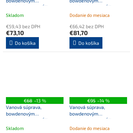
bowdenovým
bowdenovým
mechanizmom, dĺžka
mechanizmom, dĺžka
800mm, zátka 72mm,
800mm, zátka 72mm, gun
Skladom
Dodanie do mesiaca
čierna mat
metal
€59,43 bez DPH
€66,42 bez DPH
€73,10
€81,70
Do košíka
Do košíka
€68
–13 %
€95
–14 %
Vanová súprava,
Vanová súprava,
bowdenovým
bowdenovým
mechanizmom, dĺžka
mechanizmom, dĺžka
800mm, zátka 72mm,
800mm, zátka 72mm,
Skladom
Dodanie do mesiaca