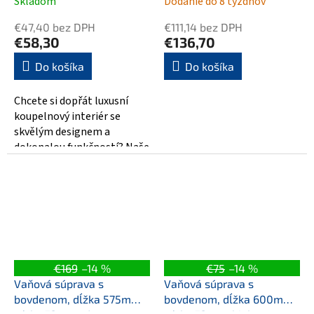
Skladom
Dodanie do 8 týždňov
€47,40 bez DPH
€111,14 bez DPH
€58,30
€136,70
Do košíka
Do košíka
Chcete si dopřát luxusní
koupelnový interiér se
skvělým designem a
dokonalou funkčností? Naše
Vanová súprava Click Clack
vám nabízí právě...
€169
–14 %
€75
–14 %
Vaňová súprava s
Vaňová súprava s
bovdenom, dĺžka 575mm,
bovdenom, dĺžka 600mm,