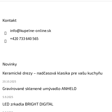
l
Z
á
á
d
p
a
ä
Kontakt
c
t
i
i
info
@
kupelne-online.sk
e
p
e
+420 733 640 565
r
v
k
y
v
ý
Novinky
p
Keramické drezy – nadčasová klasika pre vašu kuchyňu
i
s
20.10.2025
u
Gravírované sklenené umývadlo ANHELO
5.9.2025
LED zrkadla BRIGHT DIGITAL