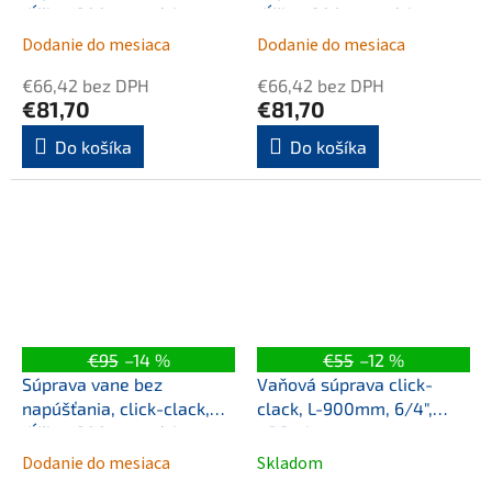
dĺžka 1200mm, zátka
dĺžka 1200mm, zátka
72mm, meď mat
72mm, zlato
Dodanie do mesiaca
Dodanie do mesiaca
€66,42 bez DPH
€66,42 bez DPH
€81,70
€81,70
Do košíka
Do košíka
€95
–14 %
€55
–12 %
Súprava vane bez
Vaňová súprava click-
napúšťania, click-clack,
clack, L-900mm, 6/4",
dĺžka 1200mm, zátka
ABS/chrom
72mm, zlato mat
Dodanie do mesiaca
Skladom