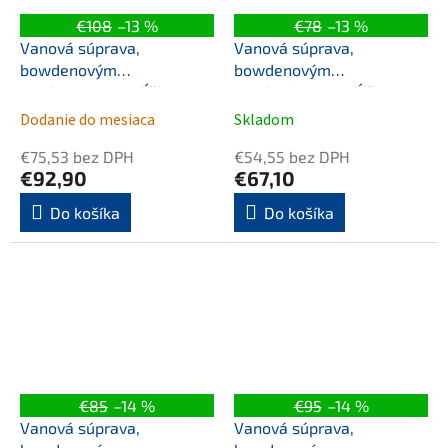
€108
–13 %
€78
–13 %
Vanová súprava,
Vanová súprava,
bowdenovým
bowdenovým
mechanizmom, dĺžka
mechanizmom, dĺžka
1200mm, zátka 72mm,
800mm, zátka 72mm,
Dodanie do mesiaca
Skladom
zlato mat
biela
€75,53 bez DPH
€54,55 bez DPH
€92,90
€67,10
Do košíka
Do košíka
€85
–14 %
€95
–14 %
Vanová súprava,
Vanová súprava,