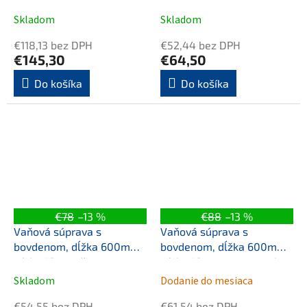
zátka 72mm, złoty
zátka 72mm, biela
szczotkowany
Skladom
Skladom
€118,13 bez DPH
€52,44 bez DPH
€145,30
€64,50
Do košíka
Do košíka
€78
–13 %
€88
–13 %
Vaňová súprava s
Vaňová súprava s
bovdenom, dĺžka 600mm,
bovdenom, dĺžka 600mm,
zátka 72mm, čierna mat
zátka 72mm, gun metal
Skladom
Dodanie do mesiaca
€54,55 bez DPH
€61,54 bez DPH