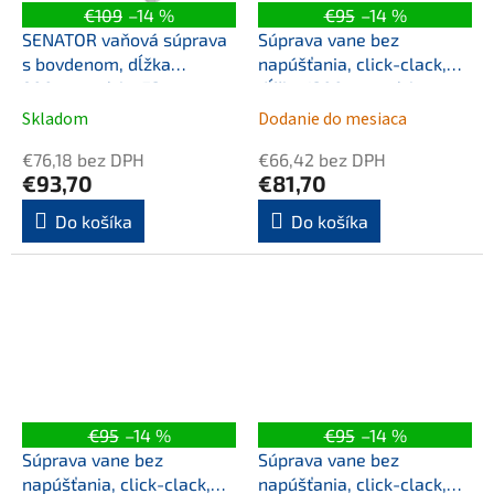
€109
–14 %
€95
–14 %
SENATOR vaňová súprava
Súprava vane bez
s bovdenom, dĺžka
napúšťania, click-clack,
900mm, zátka 72mm,
dĺžka 1200mm, zátka
nerez mat
72mm, gun metal
Skladom
Dodanie do mesiaca
€76,18 bez DPH
€66,42 bez DPH
€93,70
€81,70
Do košíka
Do košíka
€95
–14 %
€95
–14 %
Súprava vane bez
Súprava vane bez
napúšťania, click-clack,
napúšťania, click-clack,