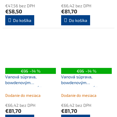
chróm
meď mat
€47,56 bez DPH
€66,42 bez DPH
€58,50
€81,70
Do košíka
Do košíka
€95
–14 %
€95
–14 %
Vanová súprava,
Vanová súprava,
bowdenovým
bowdenovým
mechanizmom, dĺžka
mechanizmom, dĺžka
800mm, zátka 72mm,
800mm, zátka 72mm,
Dodanie do mesiaca
Dodanie do mesiaca
zlato
zlato mat
€66,42 bez DPH
€66,42 bez DPH
€81,70
€81,70