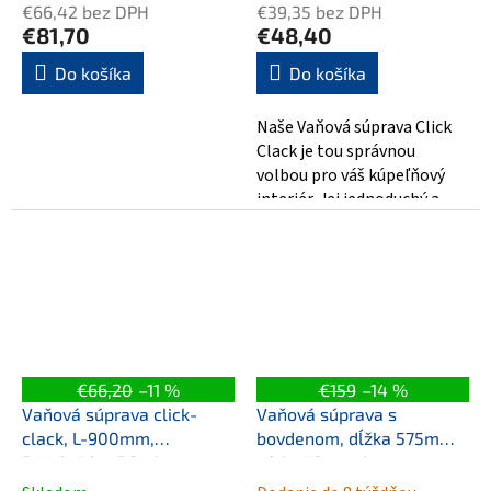
€66,42 bez DPH
€39,35 bez DPH
€81,70
€48,40
Do košíka
Do košíka
Naše Vaňová súprava Click
Clack je tou správnou
volbou pro váš kúpeľňový
interiér. Jej jednoduchý a
moderný dizajn prinesie do
vašej...
€66,20
–11 %
€159
–14 %
Vaňová súprava click-
Vaňová súprava s
clack, L-900mm,
bovdenom, dĺžka 575mm,
DN40/50, ABS/chrom
zátka 72mm, bronz