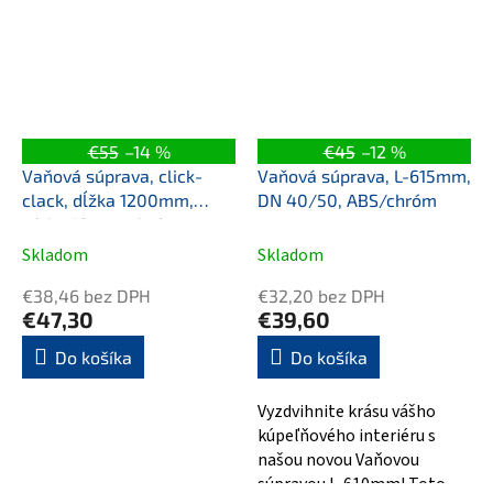
€55
–14 %
€45
–12 %
Vaňová súprava, click-
Vaňová súprava, L-615mm,
clack, dĺžka 1200mm,
DN 40/50, ABS/chróm
zátka 72mm, chróm
Skladom
Skladom
€38,46 bez DPH
€32,20 bez DPH
€47,30
€39,60
Do košíka
Do košíka
Vyzdvihnite krásu vášho
kúpeľňového interiéru s
našou novou Vaňovou
súpravou L-610mm! Toto