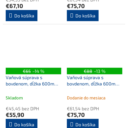
€67,10
€75,70
Do košíka
Do košíka
€65
–14 %
€88
–13 %
Vaňová súprava s
Vaňová súprava s
bovdenom, dĺžka 600mm,
bovdenom, dĺžka 600mm,
zátka 72mm, chróm
zátka 72mm, meď mat
Skladom
Dodanie do mesiaca
€45,45 bez DPH
€61,54 bez DPH
€55,90
€75,70
Do košíka
Do košíka