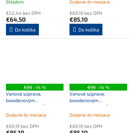
1000mm, zátka 72mm,
1000mm, zátka 72mm,
Skladom
Dodanie do mesiaca
chróm
meď mat
€52,44 bez DPH
€69,19 bez DPH
€64,50
€85,10
Do košíka
Do košíka
€99
–14 %
€99
–14 %
Vanová súprava,
Vanová súprava,
bowdenovým
bowdenovým
mechanizmom, dĺžka
mechanizmom, dĺžka
1000mm, zátka 72mm,
1000mm, zátka 72mm,
Dodanie do mesiaca
Dodanie do mesiaca
zlato
zlato mat
€69,19 bez DPH
€69,19 bez DPH
€85,10
€85,10