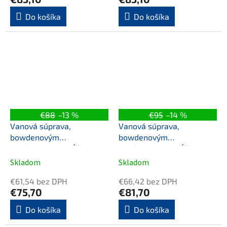
Do košíka
Do košíka
€88
–13 %
€95
–14 %
Vanová súprava,
Vanová súprava,
bowdenovým
bowdenovým
mechanizmom, dĺžka
mechanizmom, dĺžka
1200mm, zátka 72mm,
1200mm, zátka 72mm,
Skladom
Skladom
biela
čierna mat
€61,54 bez DPH
€66,42 bez DPH
€75,70
€81,70
Do košíka
Do košíka