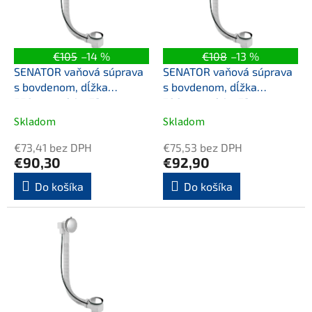
k
s
t
p
o
r
v
o
€105
–14 %
€108
–13 %
d
SENATOR vaňová súprava
SENATOR vaňová súprava
u
s bovdenom, dĺžka
s bovdenom, dĺžka
k
550mm, zátka 72mm,
700mm, zátka 72mm,
t
nerez mat
nerez mat
Skladom
Skladom
o
v
€73,41 bez DPH
€75,53 bez DPH
€90,30
€92,90
Do košíka
Do košíka