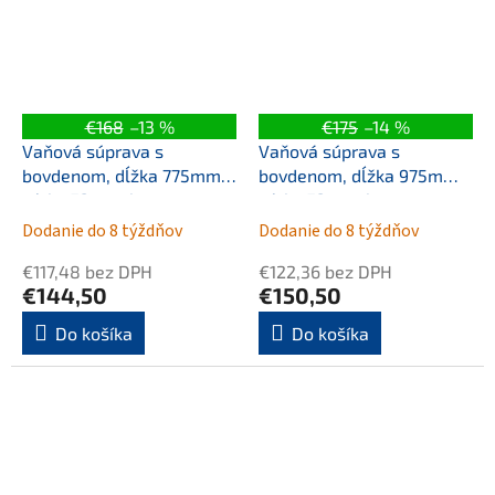
€168
–13 %
€175
–14 %
Vaňová súprava s
Vaňová súprava s
bovdenom, dĺžka 775mm,
bovdenom, dĺžka 975mm,
zátka 72mm, bronz
zátka 72mm, bronz
Dodanie do 8 týždňov
Dodanie do 8 týždňov
€117,48 bez DPH
€122,36 bez DPH
€144,50
€150,50
Do košíka
Do košíka