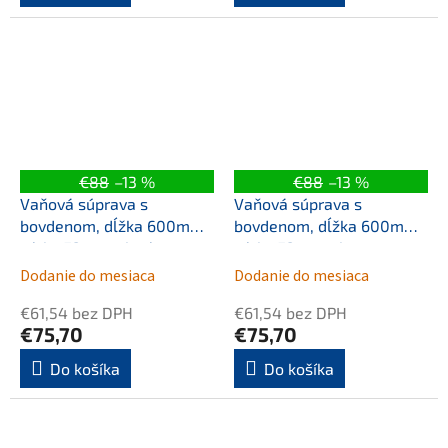
€88
–13 %
€88
–13 %
Vaňová súprava s
Vaňová súprava s
bovdenom, dĺžka 600mm,
bovdenom, dĺžka 600mm,
zátka 72mm, zlatá mat
zátka 72mm, zlato
Dodanie do mesiaca
Dodanie do mesiaca
€61,54 bez DPH
€61,54 bez DPH
€75,70
€75,70
Do košíka
Do košíka