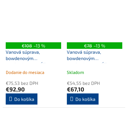
€108
–13 %
€78
–13 %
Vanová súprava,
Vanová súprava,
bowdenovým
bowdenovým
mechanizmom, dĺžka
mechanizmom, dĺžka
1200mm, zátka 72mm,
1200mm, zátka 72mm,
Dodanie do mesiaca
Skladom
gun metal
chróm
€75,53 bez DPH
€54,55 bez DPH
€92,90
€67,10
Do košíka
Do košíka