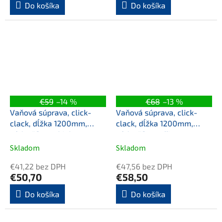
Do košíka
Do košíka
€59
–14 %
€68
–13 %
Vaňová súprava, click-
Vaňová súprava, click-
clack, dĺžka 1200mm,
clack, dĺžka 1200mm,
zátka 72mm, biela
zátka 72mm, čierna mat
Skladom
Skladom
€41,22 bez DPH
€47,56 bez DPH
€50,70
€58,50
Do košíka
Do košíka