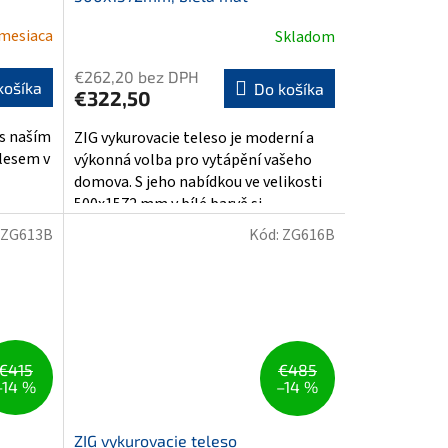
 mesiaca
Skladom
€262,20 bez DPH
košíka
Do košíka
€322,50
 s naším
ZIG vykurovacie teleso je moderní a
lesem v
výkonná volba pro vytápění vašeho
domova. S jeho nabídkou ve velikosti
.
500x1572 mm v bílé barvě si...
ZG613B
Kód:
ZG616B
€415
€485
–14 %
–14 %
ZIG vykurovacie teleso