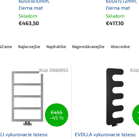
600x1810mm,
600x1572mm,
čierna mat
čierna mat
Skladom
Skladom
€463,50
€417,10
účame
Najlacnejšie
Najdrahšie
Najpredávanejšie
Abecedne
Kód:
DN609SS
Kód
€455
–45 %
I vykurovacie teleso
EVOLLA vykurovacie teleso