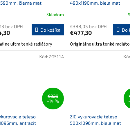
1590mm, čierna mat
490x1190mm, biela mat
Skladom
13 bez DPH
€388,05 bez DPH
Do košíka
Do 
4,30
€477,30
nálne ultra tenké radiátory
Originálne ultra tenké radiáto
Kód:
ZG511A
Kó
€329
–14 %
ykurovacie teleso
ZIG vykurovacie teleso
1096mm, antracit
500x1096mm, biela mat