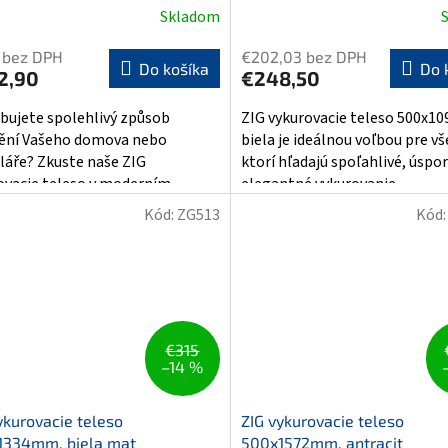
Skladom
 bez DPH
€202,03 bez DPH
Do košíka
Do 
2,90
€248,50
bujete spolehlivý způsob
ZIG vykurovacie teleso 500x1
ění Vašeho domova nebo
biela je ideálnou voľbou pre v
láře? Zkuste naše ZIG
ktorí hľadajú spoľahlivé, úspo
ovacie teleso v moderním
elegantné vykurovanie....
u s rozměry...
Kód:
ZG513
Kód
€315
–14 %
ykurovacie teleso
ZIG vykurovacie teleso
1334mm, biela mat
500x1572mm, antracit