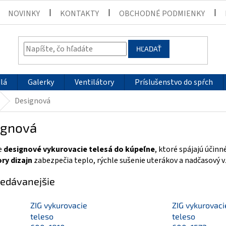
NOVINKY
KONTAKTY
OBCHODNÉ PODMIENKY
HĽADAŤ
lá
Galerky
Ventilátory
Príslušenstvo do spŕch
Designová
ignová
e
designové vykurovacie telesá do kúpeľne
, ktoré spájajú účin
ry dizajn
zabezpečia teplo, rýchle sušenie uterákov a nadčasový v
edávanejšie
ZIG vykurovacie
ZIG vykurovaci
teleso
teleso