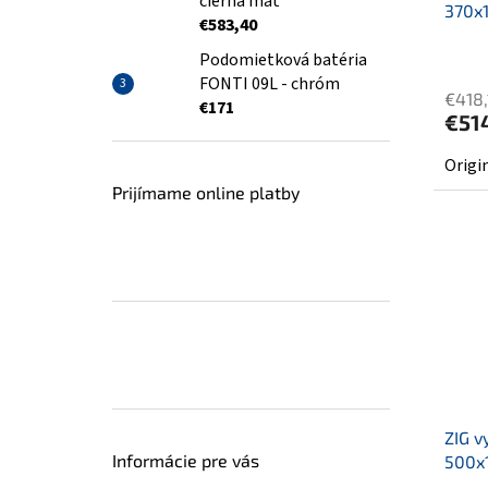
čierna mat
370x
€583,40
Podomietková batéria
FONTI 09L - chróm
€418,
€171
€51
Origi
Prijímame online platby
ZIG v
Informácie pre vás
500x