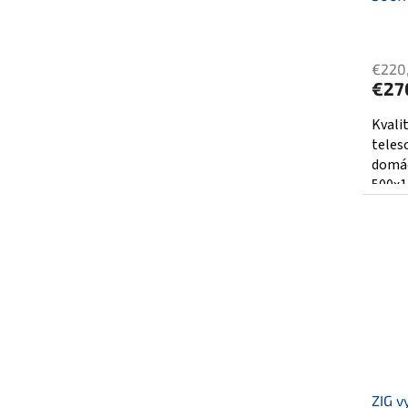
€220
€27
Kvali
teles
domác
500x1
ZIG v