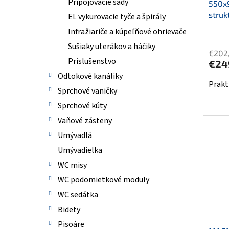
Pripojovacie sady
v
550x
t
struk
o
El. vykurovacie tyče a špirály
v
Infražiariče a kúpeľňové ohrievače
Sušiaky uterákov a háčiky
€202
Príslušenstvo
€24
Odtokové kanáliky
Prakt
Sprchové vaničky
Sprchové kúty
Vaňové zásteny
Umývadlá
Umývadielka
WC misy
WC podomietkové moduly
WC sedátka
Bidety
Pisoáre