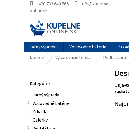
Prejsť
+420 733 640 565
info@kupelne-
na
online.sk
obsah
Jarný výpredaj
Vodovodné batérie
Zrkad
Domov
Vykurovacie telesá
Podľa tvaru
B
Des
o
Preskočiť
č
Kategórie
kategórie
Objavt
n
radiáto
ý
Jarný výpredaj
p
Najpr
Vodovodné batérie
a
n
Zrkadlá
e
Galerky
l
Ventilátory