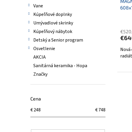
MAGNI
Vane
608x1
Kúpeľňové doplnky
Umývadlové skrinky
Kúpeľňový nábytok
€520
€64
Detský a Senior program
Osvetlenie
Nová 
radiá
AKCIA
Sanitárná keramika - Hopa
Značky
Cena
€
248
€
748