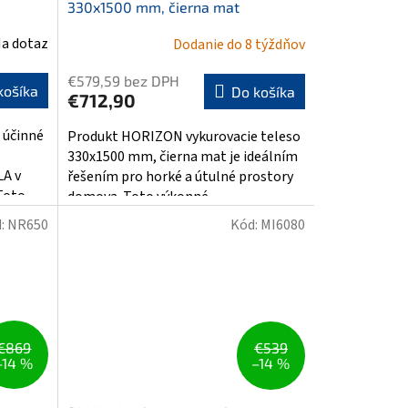
330x1500 mm, čierna mat
a dotaz
Dodanie do 8 týždňov
€579,59 bez DPH
košíka
Do košíka
€712,90
 účinné
Produkt HORIZON vykurovacie teleso
330x1500 mm, čierna mat je ideálním
A v
řešením pro horké a útulné prostory
oto...
domova. Toto výkonné...
:
NR650
Kód:
MI6080
€869
€539
–14 %
–14 %