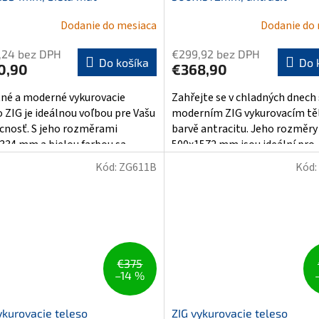
Dodanie do mesiaca
Dodanie do
,24 bez DPH
€299,92 bez DPH
Do košíka
Do 
0,90
€368,90
tné a moderné vykurovacie
Zahřejte se v chladných dnech
o ZIG je ideálnou voľbou pre Vašu
moderním ZIG vykurovacím tě
nosť. S jeho rozměrami
barvě antracitu. Jeho rozměry
334 mm a bielou farbou sa...
500x1572 mm jsou ideální pro..
Kód:
ZG611B
Kód:
€375
–14 %
ykurovacie teleso
ZIG vykurovacie teleso