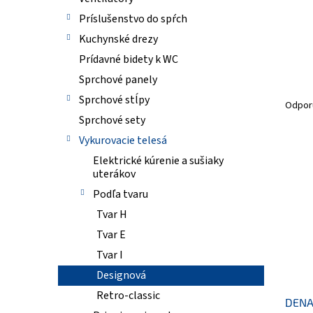
Príslušenstvo do spŕch
Kuchynské drezy
Prídavné bidety k WC
Sprchové panely
R
Sprchové stĺpy
a
Odpor
d
Sprchové sety
e
Vykurovacie telesá
n
V
Elektrické kúrenie a sušiaky
i
ý
uterákov
e
p
Podľa tvaru
p
i
r
s
Tvar H
o
p
Tvar E
d
r
Tvar I
u
o
k
d
Designová
t
u
Retro-classic
o
DENAL
k