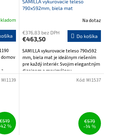
SAMILLA vykurovacie teleso
790x592mm, biela mat
Skladom
Na dotaz
€376,83 bez DPH
košíka
Do košíka
€463,50
1190
SAMILLA vykurovacie teleso 790x592
š domov
mm, biela mat je ideálnym riešením
pre každý interiér. Svojim elegantným
z...
dizajnom a maximálnou...
:
MI1139
Kód:
MI1537
€519
€579
–42 %
–14 %