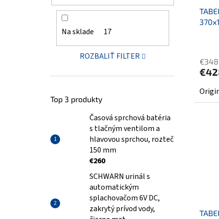
TABEL
370x
Na sklade
17
ROZBALIŤ FILTER
€348
€42
Origi
Top 3 produkty
Časová sprchová batéria
s tlačným ventilom a
hlavovou sprchou, rozteč
150 mm
€260
SCHWARN urinál s
automatickým
splachovačom 6V DC,
zakrytý prívod vody,
TABEL