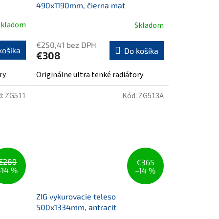
490x1190mm, čierna mat
Skladom
Skladom
€250,41 bez DPH
košíka
Do košíka
€308
ry
Originálne ultra tenké radiátory
d:
ZG511
Kód:
ZG513A
€289
€365
–14 %
–14 %
ZIG vykurovacie teleso
500x1334mm, antracit