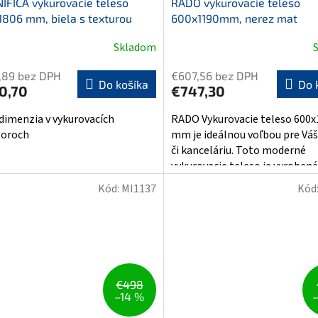
FICA vykurovacie teleso
RADO vykurovacie teleso
806 mm, biela s texturou
600x1190mm, nerez mat
Skladom
,89 bez DPH
€607,56 bez DPH
Do košíka
Do 
0,70
€747,30
dimenzia v vykurovacích
RADO Vykurovacie teleso 600x
toroch
mm je ideálnou voľbou pre Vá
či kanceláriu. Toto moderné
vykurovacie teleso je vyrobené 
Kód:
MI1137
Kód
€498
–14 %