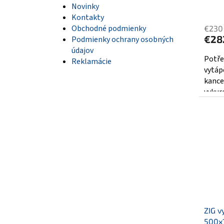
Novinky
Kontakty
Obchodné podmienky
€230
€28
Podmienky ochrany osobných
údajov
Potře
Reklamácie
vytáp
kance
vykur
design
ZIG v
500x