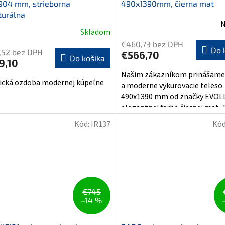
904 mm, strieborna
490x1390mm, čierna mat
turálna
N
Skladom
€460,73 bez DPH
Do 
,52 bez DPH
€566,70
Do košíka
9,10
Našim zákazníkom prinášame
ická ozdoba modernej kúpeľne
a moderne vykurovacie teleso
490x1390 mm od značky EVOLL
elegantnej farbe čiernej mat. T
Kód:
IR137
Kód
€745
–14 %