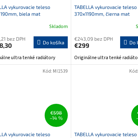
LA vykurovacie teleso
TABELLA vykurovacie teleso
1190mm, biela mat
370x1190mm, čierna mat
Skladom
,21 bez DPH
€243,09 bez DPH
Do košíka
Do 
8,30
€299
nálne ultra tenké radiátory
Originálne ultra tenké radiáto
Kód:
MI1539
Kód
€598
–14 %
LA vykurovacie teleso
TABELLA vykurovacie teleso