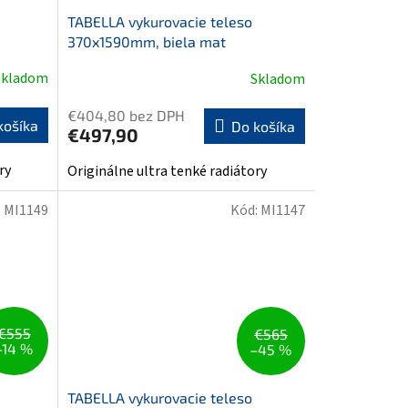
TABELLA vykurovacie teleso
370x1590mm, biela mat
Skladom
Skladom
€404,80 bez DPH
košíka
Do košíka
€497,90
ry
Originálne ultra tenké radiátory
:
MI1149
Kód:
MI1147
€555
€565
–14 %
–45 %
TABELLA vykurovacie teleso