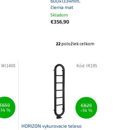
600x1334mm,
čierna mat
Skladom
€356,90
22
položiek celkom
:
MI1400
Kód:
IR195
€659
€829
–14 %
–14 %
HORIZON vykurovacie teleso