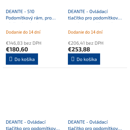
DEANTE - 510
DEANTE - Ovládací
Podomítkový rám, pro
tlačítko pro podomítkové
závěsné WC mísy -
systémy kartáčované
splachování 4/2 l
zlato CST_R51P
Dodanie do 14 dní
Dodanie do 14 dní
CSTEWC01
€146,83 bez DPH
€206,41 bez DPH
€180,60
€253,88
Do košíka
Do košíka
DEANTE - Ovládací
DEANTE - Ovládací
tlačítko pro podomítkové
tlačítko pro podomítkové