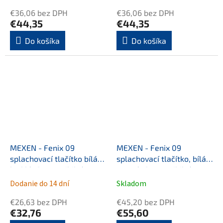
€36,06 bez DPH
€36,06 bez DPH
€44,35
€44,35
Do košíka
Do košíka
MEXEN - Fenix 09
MEXEN - Fenix 09
splachovací tlačítko bílá
splachovací tlačítko, bílá
lesklá /kompatibilní s
matná /kompatibilní s
Geberit Sigma UP300 a
Geberit Sigma UP300 a
Dodanie do 14 dní
Skladom
UP320/ 600900
UP320/ 600920
€26,63 bez DPH
€45,20 bez DPH
€32,76
€55,60