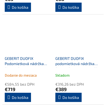
Do košíka
Do košíka
GEBERIT DUOFIX
GEBERIT DUOFIX
Podomietková nádržka
podomietková nádržka
Sigma 12cm
Sigma 12cm, pre montáž
do sadrokartónu
Dodanie do mesiaca
Skladom
€584,55 bez DPH
€316,26 bez DPH
€719
€389
Do košíka
Do košíka