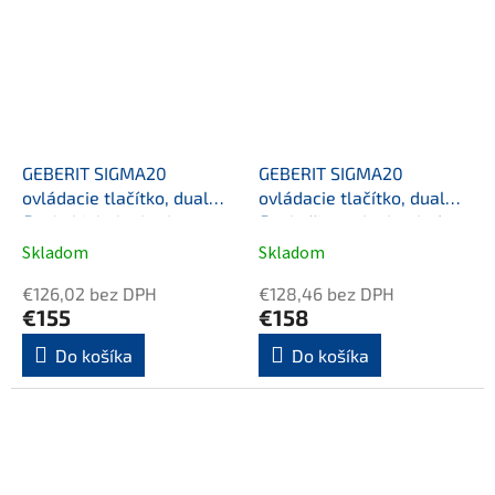
GEBERIT SIGMA20
GEBERIT SIGMA20
ovládacie tlačítko, dual
ovládacie tlačítko, dual
flush, biela lesk/zlato
flush, čierna lesk /chróm
Skladom
Skladom
€126,02 bez DPH
€128,46 bez DPH
€155
€158
Do košíka
Do košíka