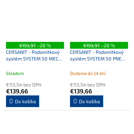
€193,97
–28 %
€193,97
–28 %
CERSANIT - Podomítkový
CERSANIT - Podomítkový
systém SYSTEM 50 MECH
systém SYSTEM 50 PNEU
K97-526
K97-523
Skladom
Dodanie do 14 dní
€113,54 bez DPH
€113,54 bez DPH
€139,66
€139,66
Do košíka
Do košíka