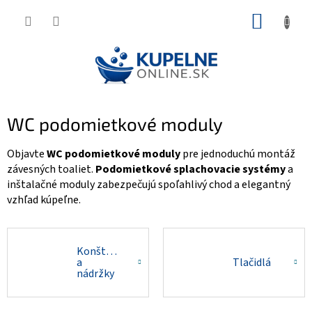
Prejsť
NÁKUP
na
KOŠÍK
obsah
WC podomietkové moduly
Objavte
WC podomietkové moduly
pre jednoduchú montáž
závesných toaliet.
Podomietkové splachovacie systémy
a
inštalačné moduly zabezpečujú spoľahlivý chod a elegantný
vzhľad kúpeľne.
Konštrukcie
a
Tlačidlá
nádržky