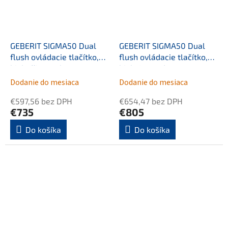
GEBERIT SIGMA50 Dual
GEBERIT SIGMA50 Dual
flush ovládacie tlačítko,
flush ovládacie tlačítko,
biely/čierny chrom
biely/mosadz
Dodanie do mesiaca
Dodanie do mesiaca
€597,56 bez DPH
€654,47 bez DPH
€735
€805
Do košíka
Do košíka