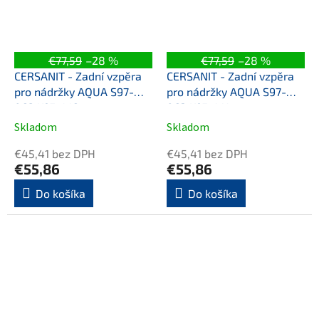
€77,59
–28 %
€77,59
–28 %
CERSANIT - Zadní vzpěra
CERSANIT - Zadní vzpěra
pro nádržky AQUA S97-
pro nádržky AQUA S97-
062 K97-416
063 K97-414
Skladom
Skladom
€45,41 bez DPH
€45,41 bez DPH
€55,86
€55,86
Do košíka
Do košíka