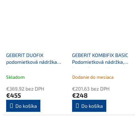
GEBERIT DUOFIX
GEBERIT KOMBIFIX BASIC
podomietková nádržka
Podomietková nádržka,
Sigma 12cm, pre napojenie
Delta 12cm, H 108cm
do bočnej steny
Skladom
Dodanie do mesiaca
€369,92 bez DPH
€201,63 bez DPH
€455
€248
Do košíka
Do košíka