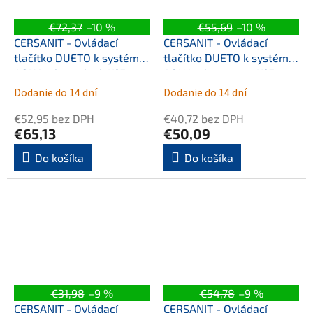
€72,37
–10 %
€55,69
–10 %
CERSANIT - Ovládací
CERSANIT - Ovládací
tlačítko DUETO k systému
tlačítko DUETO k systému
AQUA, chrom lesk K97-
AQUA, chrom mat K97-
0635
0636
Dodanie do 14 dní
Dodanie do 14 dní
€52,95 bez DPH
€40,72 bez DPH
€65,13
€50,09
Do košíka
Do košíka
€31,98
–9 %
€54,78
–9 %
CERSANIT - Ovládací
CERSANIT - Ovládací