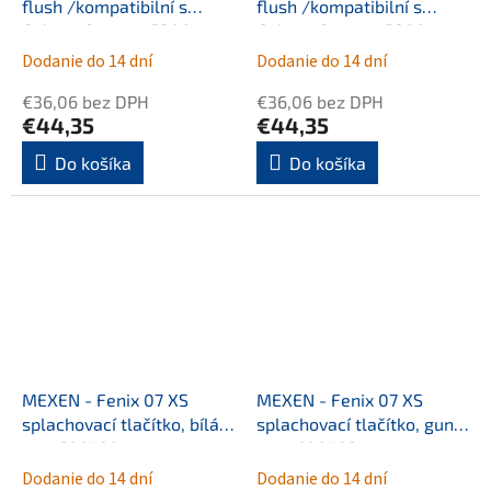
flush /kompatibilní s
flush /kompatibilní s
Geberit Sigma UP300 a
Geberit Sigma UP300 a
UP320, šedá 600266
UP320, bílá matná
Dodanie do 14 dní
Dodanie do 14 dní
600520
€36,06 bez DPH
€36,06 bez DPH
€44,35
€44,35
Do košíka
Do košíka
MEXEN - Fenix 07 XS
MEXEN - Fenix 07 XS
splachovací tlačítko, bílá
splachovací tlačítko, gun
mat 600720
gray 600766
Dodanie do 14 dní
Dodanie do 14 dní