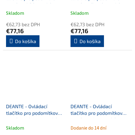
systémy, bílá - tenké
systémy, černá - tenké
CST_A51P
CST_N51P
Skladom
Skladom
€62,73 bez DPH
€62,73 bez DPH
€77,16
€77,16
Do košíka
Do košíka
DEANTE - Ovládací
DEANTE - Ovládací
tlačítko pro podomítkové
tlačítko pro podomítkové
systémy, chrom - tenké
systémy, titan, tenké
CST_051P
CST_D51P
Skladom
Dodanie do 14 dní