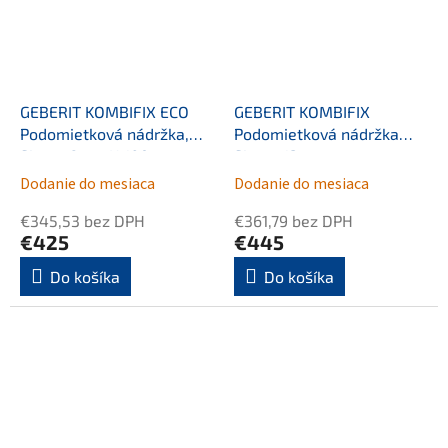
GEBERIT KOMBIFIX ECO
GEBERIT KOMBIFIX
Podomietková nádržka,
Podomietková nádržka
Sigma 8cm, H 109cm
Sigma 12cm, pre
odsávanie zápachu
Dodanie do mesiaca
Dodanie do mesiaca
€345,53 bez DPH
€361,79 bez DPH
€425
€445
Do košíka
Do košíka