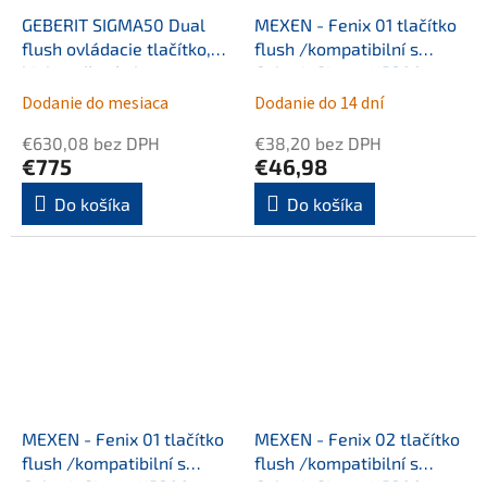
GEBERIT SIGMA50 Dual
MEXEN - Fenix 01 tlačítko
flush ovládacie tlačítko,
flush /kompatibilní s
biely/ružové zlato
Geberit Sigma UP300 a
UP320, bílá matná 600120
Dodanie do mesiaca
Dodanie do 14 dní
€630,08 bez DPH
€38,20 bez DPH
€775
€46,98
Do košíka
Do košíka
MEXEN - Fenix 01 tlačítko
MEXEN - Fenix 02 tlačítko
flush /kompatibilní s
flush /kompatibilní s
Geberit Sigma UP300 a
Geberit Sigma UP300 a