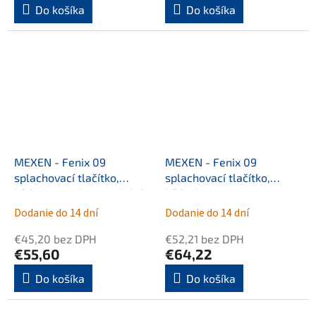
Do košíka
Do košíka
MEXEN - Fenix 09
MEXEN - Fenix 09
splachovací tlačítko,
splachovací tlačítko,
bílá/chrom /kompatibilní s
bílá/chrom mat
Geberit Sigma UP300 a
/kompatibilní s Geberit
Dodanie do 14 dní
Dodanie do 14 dní
UP320/ 600992
Sigma UP300 a UP320/
€45,20 bez DPH
€52,21 bez DPH
600929
€55,60
€64,22
Do košíka
Do košíka