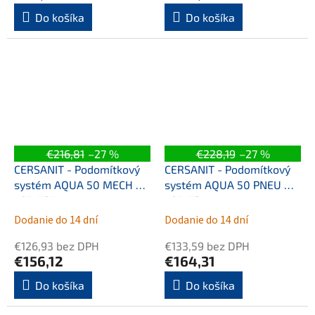
Do košíka
Do košíka
€216,81
–27 %
€228,19
–27 %
CERSANIT - Podomítkový
CERSANIT - Podomítkový
systém AQUA 50 MECH QF
systém AQUA 50 PNEU QF
K97-525
K97-521
Dodanie do 14 dní
Dodanie do 14 dní
€126,93 bez DPH
€133,59 bez DPH
€156,12
€164,31
Do košíka
Do košíka