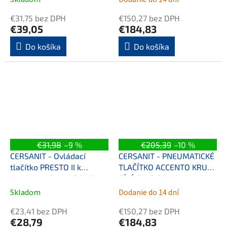
€31,75 bez DPH
€150,27 bez DPH
€39,05
€184,83
Do košíka
Do košíka
€31,98
–9 %
€205,39
–10 %
CERSANIT - Ovládací
CERSANIT - PNEUMATICKÉ
tlačítko PRESTO II k
TLAČÍTKO ACCENTO KRUH
systému AQUA, bílé K97-
BÍLÉ SKLO S97-055
519
Skladom
Dodanie do 14 dní
€23,41 bez DPH
€150,27 bez DPH
€28,79
€184,83