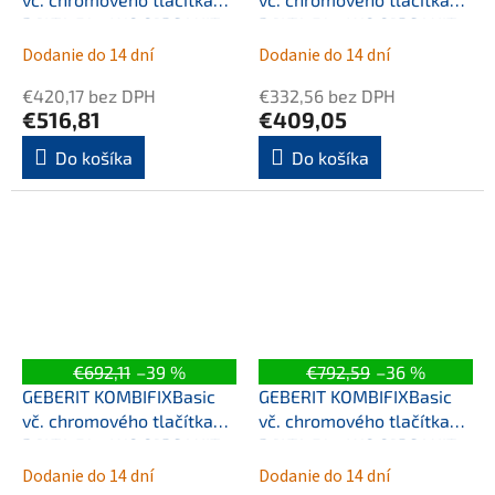
DELTA 51 + WC CERSANIT
DELTA 51 + WC CERSANIT
CLEANON CASPIA +
CLEANON PARVA +
Dodanie do 14 dní
Dodanie do 14 dní
SEDÁTKO 110.100.00.1 51CR
SEDÁTKO 110.100.00.1 51CR
€420,17 bez DPH
€332,56 bez DPH
CP1
PA1
€516,81
€409,05
Do košíka
Do košíka
€692,11
–39 %
€792,59
–36 %
GEBERIT KOMBIFIXBasic
GEBERIT KOMBIFIXBasic
vč. chromového tlačítka
vč. chromového tlačítka
DELTA 51 + WC CERSANIT
DELTA 51 + WC CERSANIT
CLEANON PARVA +
VIRGO CLEANON +
Dodanie do 14 dní
Dodanie do 14 dní
SEDÁTKO 110.100.00.1 51CR
SEDÁTKO 110.100.00.1 51CR