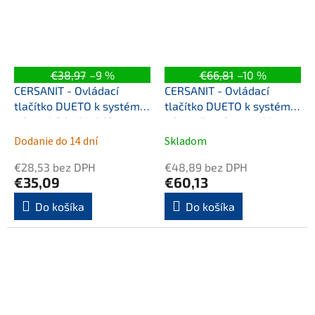
€38,97
–9 %
€66,81
–10 %
CERSANIT - Ovládací
CERSANIT - Ovládací
tlačítko DUETO k systému
tlačítko DUETO k systému
AQUA, bílé K97-0634
AQUA, černá mat K97-
0637
Dodanie do 14 dní
Skladom
€28,53 bez DPH
€48,89 bez DPH
€35,09
€60,13
Do košíka
Do košíka