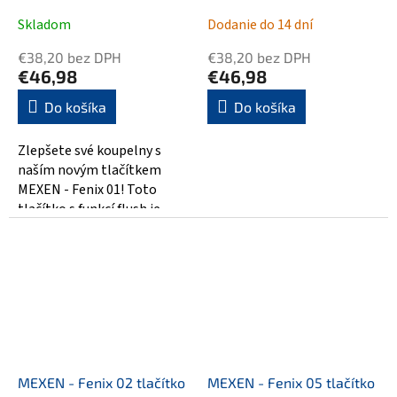
UP320, šedá 600166
UP320, bílá matná
Skladom
Dodanie do 14 dní
600220
€38,20 bez DPH
€38,20 bez DPH
€46,98
€46,98
Do košíka
Do košíka
Zlepšete své koupelny s
naším novým tlačítkem
MEXEN - Fenix 01! Toto
tlačítko s funkcí flush je
dokonalou volbou pro vaše
toalety. Díky...
MEXEN - Fenix 02 tlačítko
MEXEN - Fenix 05 tlačítko