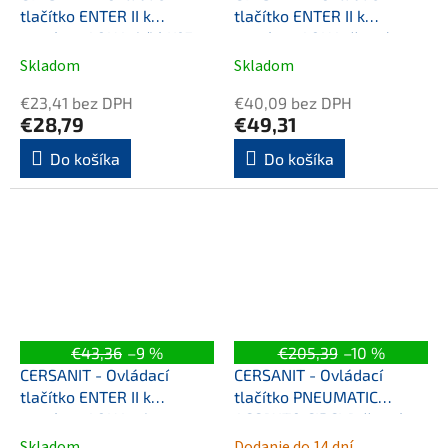
tlačítko ENTER II k
tlačítko ENTER II k
systému AQUA, bílé K97-
systému AQUA, černý mat
516
K97-0574
Skladom
Skladom
€23,41 bez DPH
€40,09 bez DPH
€28,79
€49,31
Do košíka
Do košíka
€43,36
–9 %
€205,39
–10 %
CERSANIT - Ovládací
CERSANIT - Ovládací
tlačítko ENTER II k
tlačítko PNEUMATIC
systému AQUA, chrom
ACCENTO CIRCLE, černé
lesk K97-509
sklo S97-053
Skladom
Dodanie do 14 dní