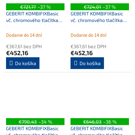
€721,77
–37 %
€724,01
–37 %
GEBERIT KOMBIFIXBasic
GEBERIT KOMBIFIXBasic
vč. chromového tlačítka
vč. chromového tlačítka
DELTA 51 + WC CERSANIT
DELTA 51 + WC CERSANIT
CLEANON CARINA +
CLEANON CARINA +
Dodanie do 14 dní
Dodanie do 14 dní
SEDÁTKO 110.100.00.1 51CR
SEDÁTKO 110.100.00.1 51CR
€367,61 bez DPH
€367,61 bez DPH
CA2
CA3
€452,16
€452,16
Do košíka
Do košíka
€790,43
–34 %
€646,03
–36 %
GEBERIT KOMBIFIXBasic
GEBERIT KOMBIFIXBasic
vč. chromového tlačítka
vč. chromového tlačítka