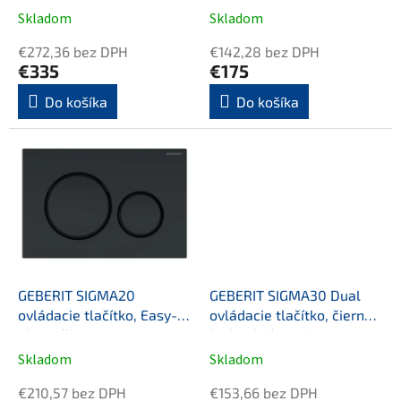
t
v. 108cm
splachovania, chróm mat
Skladom
Skladom
o
v
€272,36 bez DPH
€142,28 bez DPH
€335
€175
Do košíka
Do košíka
GEBERIT SIGMA20
GEBERIT SIGMA30 Dual
ovládacie tlačítko, Easy-to
ovládacie tlačítko, čierna
clean, čierny mat
lesk /chróm, plast
Skladom
Skladom
€210,57 bez DPH
€153,66 bez DPH