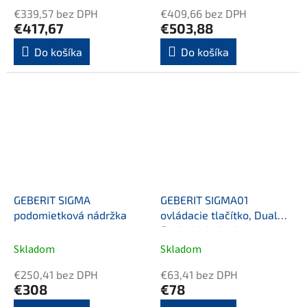
€339,57 bez DPH
€409,66 bez DPH
PA2
ME1
€417,67
€503,88
Do košíka
Do košíka
GEBERIT SIGMA
GEBERIT SIGMA01
podomietková nádržka
ovládacie tlačítko, Dual
flush, biela lesk
Skladom
Skladom
€250,41 bez DPH
€63,41 bez DPH
€308
€78