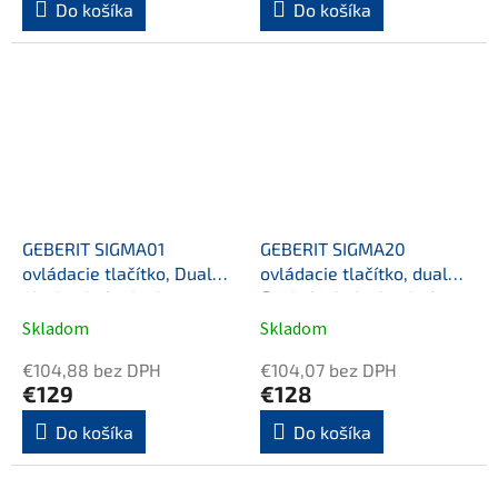
Do košíka
Do košíka
GEBERIT SIGMA01
GEBERIT SIGMA20
ovládacie tlačítko, Dual
ovládacie tlačítko, dual
Flush, chróm lesk
flush, biela lesk /chróm
Skladom
Skladom
€104,88 bez DPH
€104,07 bez DPH
€129
€128
Do košíka
Do košíka