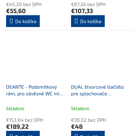
€45,20 bez DPH
€87,26 bez DPH
€55,60
€107,33
Do košíka
Do košíka
DEANTE - Podomítkový
DUAL štvorcové tlačidlo
rám, pro závěsné WC mísy
pre splachovače
CST_WC01
52TD0104E a 52AL0104E,
biela
Skladom
Skladom
€153,84 bez DPH
€39,02 bez DPH
€189,22
€48