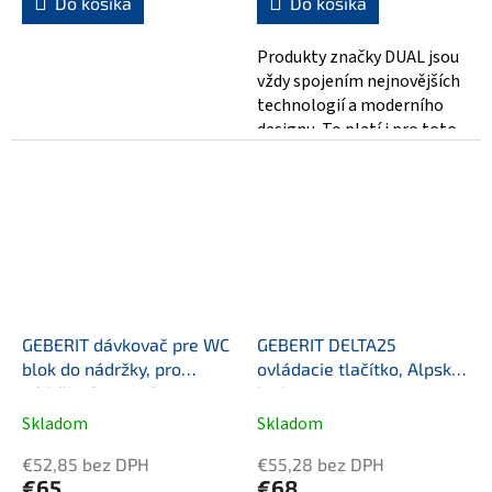
Do košíka
Do košíka
Produkty značky DUAL jsou
vždy spojením nejnovějších
technologií a moderního
designu. To platí i pro toto
štvorcové tlačidlo, které je...
GEBERIT dávkovač pre WC
GEBERIT DELTA25
blok do nádržky, pro
ovládacie tlačítko, Alpská
nádržky Sigma 12cm
biela
Skladom
Skladom
€52,85 bez DPH
€55,28 bez DPH
€65
€68