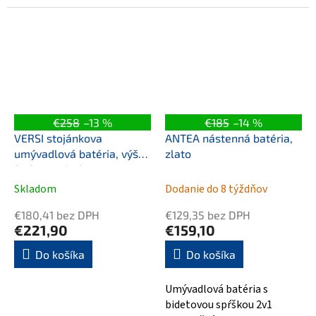
moderné kúpeľne. Táto
elegantná batéria skvele
zapadne do vášho...
€258
–13 %
€185
–14 %
VERSI stojánkova
ANTEA nástenná batéria,
umývadlová batéria, výška
zlato
240mm, chróm
Skladom
Dodanie do 8 týždňov
€180,41 bez DPH
€129,35 bez DPH
€221,90
€159,10
Do košíka
Do košíka
Umývadlová batéria s
bidetovou spŕškou 2v1