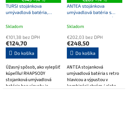
TURSI stojánkova
ANTEA stojánkova
umývadlová batéria,
umývadlová batéria s
chróm
retro hubicou s výpusťou,
bronz
Skladom
Skladom
€101,38 bez DPH
€202,03 bez DPH
€124,70
€248,50
Do košíka
Do košíka
Úžasný spôsob, ako vylepšiť
ANTEA stojanková
kúpeľňu! RHAPSODY
umývadlová batéria s retro
stojanková umývadlová
hlavicou a výpustou v
batéria bez výpustu je
kombinácii chróm / zlato
ideálnou voľbou pre každý
bude skvelým doplnkom pre
moderný interiér. S...
vaše kúpeľne. Tento...