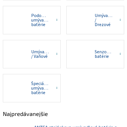
Podomietkové
Umývadlové
umývadlové
/
batérie
Drezové
Umývadlové
Senzorové
/ Vaňové
batérie
Špeciálne
umývadlové
batérie
Najpredávanejšie