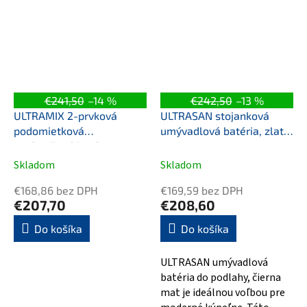
a vysokou...
v čiernej...
€241,50
–14 %
€242,50
–13 %
ULTRAMIX 2-prvková
ULTRASAN stojanková
podomietková
umývadlová batéria, zlato
umývadlová batéria,
mat
hubica 10cm, chróm
Skladom
Skladom
€168,86 bez DPH
€169,59 bez DPH
€207,70
€208,60
Do košíka
Do košíka
ULTRASAN umývadlová
batéria do podlahy, čierna
mat je ideálnou voľbou pre