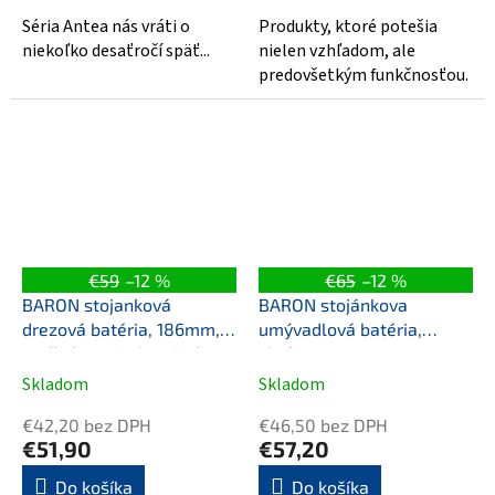
Séria Antea nás vráti o
Produkty, ktoré potešia
niekoľko desaťročí späť...
nielen vzhľadom, ale
predovšetkým funkčnosťou.
€59
–12 %
€65
–12 %
BARON stojanková
BARON stojánkova
drezová batéria, 186mm,
umývadlová batéria,
otočné ramienko, chróm
chróm
Skladom
Skladom
€42,20 bez DPH
€46,50 bez DPH
€51,90
€57,20
Do košíka
Do košíka