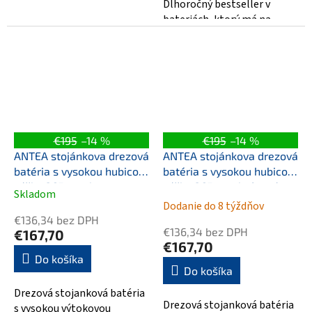
Dlhoročný bestseller v
bateriách, ktorý má na
výber nespočetné množstvo
variacií
€195
–14 %
€195
–14 %
ANTEA stojánkova drezová
ANTEA stojánkova drezová
batéria s vysokou hubicou,
batéria s vysokou hubicou,
výška 265mm, bronz
výška 265mm, brúsený
Skladom
Priemerné
nikel
Dodanie do 8 týždňov
hodnotenie
€136,34 bez DPH
produktu
€136,34 bez DPH
€167,70
je
€167,70
5,0
Do košíka
Do košíka
z
5
Drezová stojanková batéria
hviezdičiek.
Drezová stojanková batéria
s vysokou výtokovou