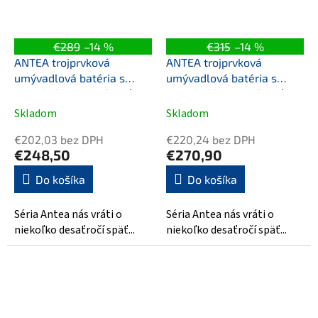
€289
–14 %
€315
–14 %
ANTEA trojprvková
ANTEA trojprvková
umývadlová batéria s
umývadlová batéria s
retro hubicou, s výpusťou,
retro hubicou, s výpusťou,
chróm
chróm/zlato
Skladom
Skladom
€202,03 bez DPH
€220,24 bez DPH
€248,50
€270,90
Do košíka
Do košíka
Séria Antea nás vráti o
Séria Antea nás vráti o
niekoľko desaťročí späť...
niekoľko desaťročí späť...