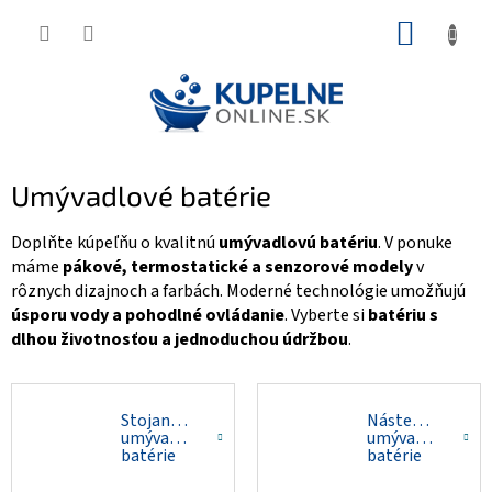
Prejsť
NÁKUP
na
KOŠÍK
obsah
Umývadlové batérie
Doplňte kúpeľňu o kvalitnú
umývadlovú batériu
. V ponuke
máme
pákové, termostatické a senzorové modely
v
rôznych dizajnoch a farbách. Moderné technológie umožňujú
úsporu vody a pohodlné ovládanie
. Vyberte si
batériu s
dlhou životnosťou a jednoduchou údržbou
.
Stojankové
Nástenné
umývadlové
umývadlové
batérie
batérie