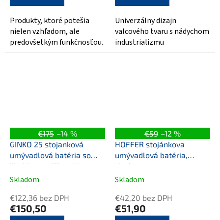
Produkty, ktoré potešia
Univerzálny dizajn
nielen vzhľadom, ale
valcového tvaru s nádychom
predovšetkým funkčnosťou.
industrializmu
€175
–14 %
€59
–12 %
GINKO 25 stojanková
HOFFER stojánkova
umývadlová batéria so
umývadlová batéria,
žliabkom, výška 155mm,
chróm
chróm
Skladom
Skladom
€122,36 bez DPH
€42,20 bez DPH
€150,50
€51,90