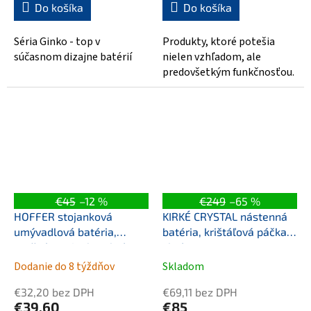
Do košíka
Do košíka
Séria Ginko - top v
Produkty, ktoré potešia
súčasnom dizajne batérií
nielen vzhľadom, ale
predovšetkým funkčnosťou.
€45
–12 %
€249
–65 %
HOFFER stojanková
KIRKÉ CRYSTAL nástenná
umývadlová batéria,
batéria, krištáľová páčka,
otočné ramienko, chróm
chróm
Dodanie do 8 týždňov
Skladom
€32,20 bez DPH
€69,11 bez DPH
€39,60
€85