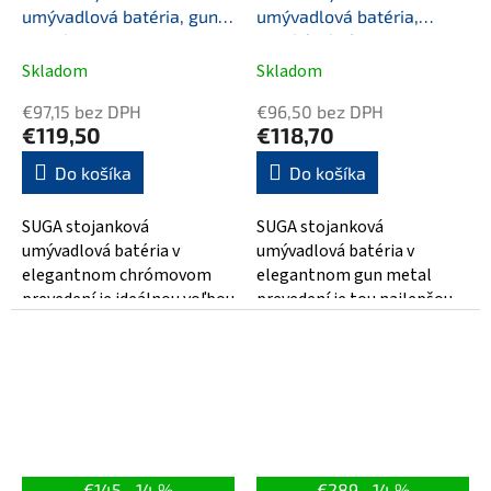
umývadlová batéria, gun
umývadlová batéria,
metal
vysoká, chróm
Skladom
Skladom
€97,15 bez DPH
€96,50 bez DPH
€119,50
€118,70
Do košíka
Do košíka
SUGA stojanková
SUGA stojanková
umývadlová batéria v
umývadlová batéria v
elegantnom chrómovom
elegantnom gun metal
prevedení je ideálnou voľbou
prevedení je tou najlepšou
pre každú modernú kúpeľňu.
voľbou pre váš kúpeľňový
Vďaka svojmu dizajnu sa...
interiér! Táto batéria vám...
€145
–14 %
€289
–14 %