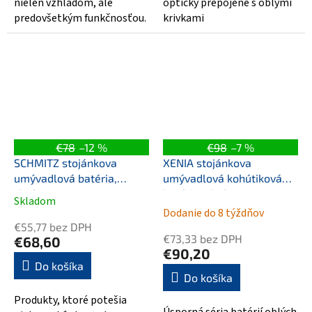
nielen vzhľadom, ale
opticky prepojené s oblými
predovšetkým funkčnosťou.
krivkami
€78
–12 %
€98
–7 %
SCHMITZ stojánkova
XENIA stojánkova
umývadlová batéria,
umývadlová kohútiková
chróm
batéria, chróm
Skladom
Priemerné
Dodanie do 8 týždňov
hodnotenie
€55,77 bez DPH
produktu
€73,33 bez DPH
€68,60
je
€90,20
5,0
Do košíka
Do košíka
z
5
Produkty, ktoré potešia
hviezdičiek.
Úsporná séria batérií oblých