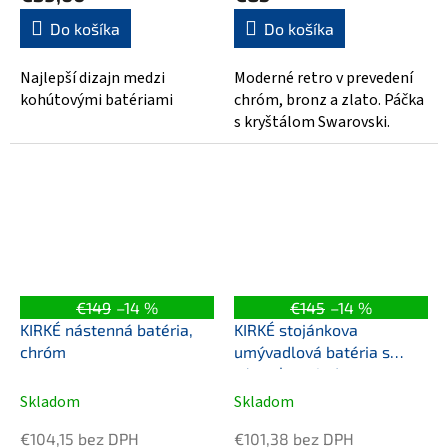
Do košíka
Do košíka
Najlepší dizajn medzi
Moderné retro v prevedení
kohútovými batériami
chróm, bronz a zlato. Páčka
s kryštálom Swarovski.
€149
–14 %
€145
–14 %
KIRKÉ nástenná batéria,
KIRKÉ stojánkova
chróm
umývadlová batéria s
výpusťou, chróm
Skladom
Skladom
€104,15 bez DPH
€101,38 bez DPH