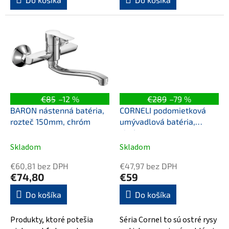
€85
–12 %
€289
–79 %
BARON nástenná batéria,
CORNELI podomietková
rozteč 150mm, chróm
umývadlová batéria,
chróm
Skladom
Skladom
€60,81 bez DPH
€47,97 bez DPH
€74,80
€59
Do košíka
Do košíka
Produkty, ktoré potešia
Séria Cornel to sú ostré rysy