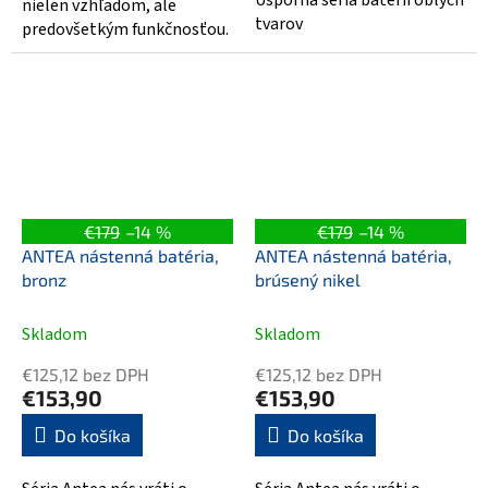
nielen vzhľadom, ale
tvarov
predovšetkým funkčnosťou.
€179
–14 %
€179
–14 %
ANTEA nástenná batéria,
ANTEA nástenná batéria,
bronz
brúsený nikel
Skladom
Skladom
€125,12 bez DPH
€125,12 bez DPH
€153,90
€153,90
Do košíka
Do košíka