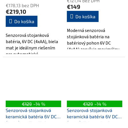
€121,14 bez DPH
produktu
€178,13 bez DPH
€149
je
€219,10
5,0
Do košíka
Do košíka
z
5
Moderná senzorová
hviezdičiek.
Senzorová stojanková
stojánková batéria na
batéria, 6V DC (4xAA), biela
batériový pohon 6V DC
mat je ideálnym riešením
(4xAA) zaručuje maximálnu
pre automatické
hygienu a šetrenie vody.
zabezpečenie vašej garáže
Automatický senzor...
alebo parkovacieho...
€129
–14 %
€129
–14 %
Senzorová stojanková
Senzorová stojanková
keramická batéria 6V DC
keramická batéria 6V DC
(4xAA), mačka, žltá
(4xAA), žaba, zelená