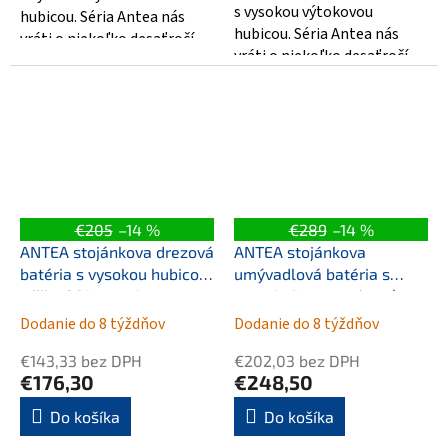
s vysokou výtokovou
hubicou. Séria Antea nás
hubicou. Séria Antea nás
vráti o niekoľko desaťročí
vráti o niekoľko desaťročí
späť...
späť...
€205
–14 %
€289
–14 %
ANTEA stojánkova drezová
ANTEA stojánkova
batéria s vysokou hubicou,
umývadlová batéria s
výška 265mm, zlato
retro hubicou s výpusťou,
brúsený nikel
Dodanie do 8 týždňov
Dodanie do 8 týždňov
€143,33 bez DPH
€202,03 bez DPH
€176,30
€248,50
Do košíka
Do košíka