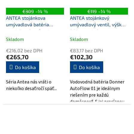
€309
–14 %
€119
–14 %
ANTEA stojánkova
ANTEA stojánkový
umývadlová batéria
umývadlový ventil, výška
vysoká s výpusťou, bronz
260mm, chróm
Skladom
Skladom
€216,02 bez DPH
€83,17 bez DPH
€265,70
€102,30
Do košíka
Do košíka
Séria Antea nás vráti o
Vodovodná batéria Donner
niekoľko desaťročí späť...
AutoFlow 01 je ideálnym
riešením pre každú
domácnosť. S jej precíznou
konštrukciou a moderným
dizajnom si rýchlo...