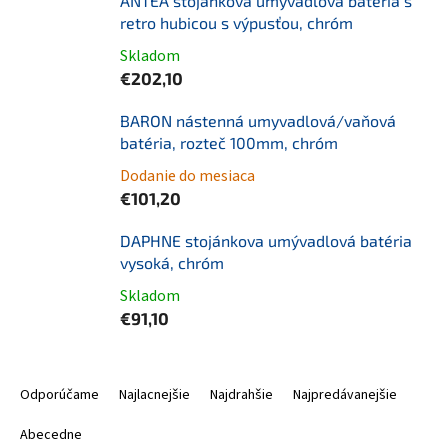
ANTEA stojánkova umývadlová batéria s
retro hubicou s výpusťou, chróm
Skladom
€202,10
BARON nástenná umyvadlová/vaňová
batéria, rozteč 100mm, chróm
Dodanie do mesiaca
€101,20
DAPHNE stojánkova umývadlová batéria
vysoká, chróm
Skladom
€91,10
R
a
Odporúčame
Najlacnejšie
Najdrahšie
Najpredávanejšie
d
e
Abecedne