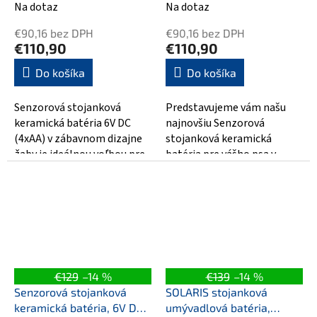
Na dotaz
Na dotaz
€90,16 bez DPH
€90,16 bez DPH
€110,90
€110,90
Do košíka
Do košíka
Senzorová stojanková
Predstavujeme vám našu
keramická batéria 6V DC
najnovšiu Senzorová
(4xAA) v zábavnom dizajne
stojanková keramická
žaby je ideálnou voľbou pre
batéria pre vášho psa v
vaše domáce spotrebiče.
modrej barve. bezdotyková
Táto jedinečná...
a vášmu psovi poskytne...
€129
–14 %
€139
–14 %
Senzorová stojanková
SOLARIS stojanková
keramická batéria, 6V DC
umývadlová batéria,