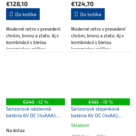
€128,10
€124,70
Do košíka
Do košíka
Moderné retro v prevedení
Moderné retro v prevedení
chróm, bronz a zlato. Aj v
chróm, bronz a zlato. Aj v
kombinácii s bielou
kombinácii s bielou
keramickou páčkou.
keramickou páčkou.
€249
–12 %
€185
–19 %
Senzorová nástenná
Senzorová stojanková
batéria 6V DC (4xAAA),
batéria 6V DC (4xAA),
chróm
chróm
Skladom
Priemerné
Na dotaz
hodnotenie