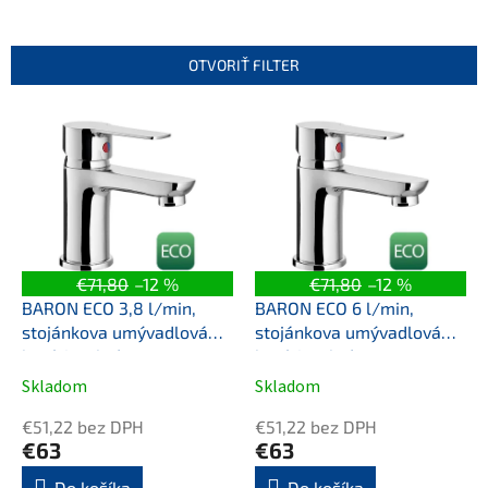
n
i
e
OTVORIŤ FILTER
p
r
V
o
ý
d
p
u
i
k
s
t
p
o
r
v
o
€71,80
–12 %
€71,80
–12 %
d
BARON ECO 3,8 l/min,
BARON ECO 6 l/min,
u
stojánkova umývadlová
stojánkova umývadlová
k
batéria, chróm
batéria, chróm
t
Skladom
Skladom
o
v
€51,22 bez DPH
€51,22 bez DPH
€63
€63
Do košíka
Do košíka