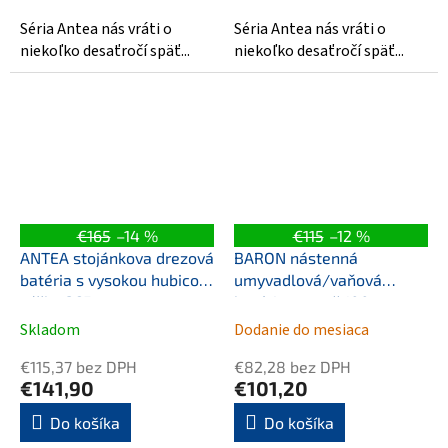
Séria Antea nás vráti o
Séria Antea nás vráti o
niekoľko desaťročí späť...
niekoľko desaťročí späť...
€165
–14 %
€115
–12 %
ANTEA stojánkova drezová
BARON nástenná
batéria s vysokou hubicou,
umyvadlová/vaňová
výška 265mm,
batéria, rozteč 100mm,
chróm/zlato
chróm
Skladom
Dodanie do mesiaca
€115,37 bez DPH
€82,28 bez DPH
€141,90
€101,20
Do košíka
Do košíka