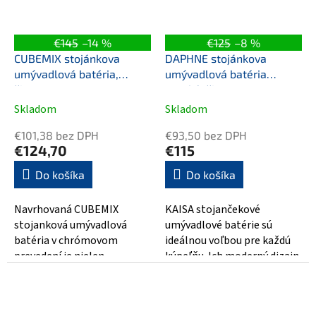
€145
–14 %
€125
–8 %
CUBEMIX stojánkova
DAPHNE stojánkova
umývadlová batéria,
umývadlová batéria
čierna mat
vysoká, čierna mat
Skladom
Skladom
€101,38 bez DPH
€93,50 bez DPH
€124,70
€115
Do košíka
Do košíka
Navrhovaná CUBEMIX
KAISA stojančekové
stojanková umývadlová
umývadlové batérie sú
batéria v chrómovom
ideálnou voľbou pre každú
prevedení je nielen
kúpeľňu. Ich moderný dizajn
praktickým a funkčným
a vysoká kvalita zaručia
doplnkom pre vašu kúpeľňu,
dokonalý vzhľad...
ale...