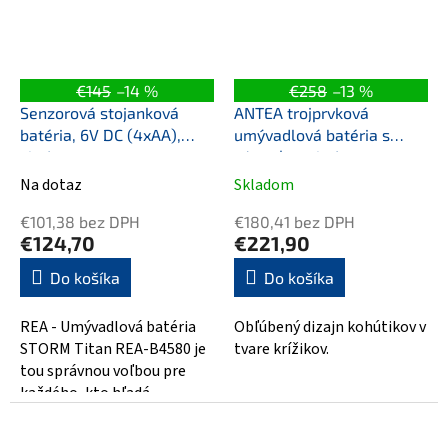
€145
–14 %
€258
–13 %
Senzorová stojanková
ANTEA trojprvková
batéria, 6V DC (4xAA),
umývadlová batéria s
chróm
výpusťou, chróm
Na dotaz
Skladom
€101,38 bez DPH
€180,41 bez DPH
€124,70
€221,90
Do košíka
Do košíka
REA - Umývadlová batéria
Obľúbený dizajn kohútikov v
STORM Titan REA-B4580 je
tvare krížikov.
tou správnou voľbou pre
každého, kto hľadá
dokonalý mix dizajnu a
kvality. Táto moderná...