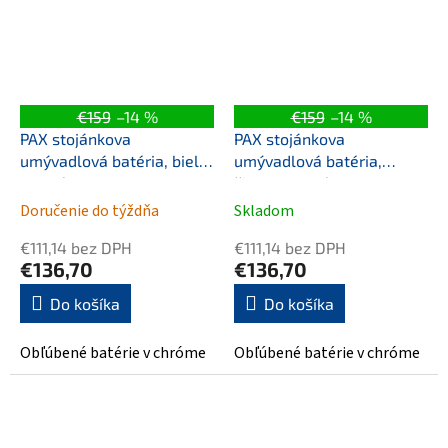
minimalistický dizajn...
€159
–14 %
€159
–14 %
PAX stojánkova
PAX stojánkova
umývadlová batéria, biela
umývadlová batéria,
matná
čierna matná
Doručenie do týždňa
Skladom
€111,14 bez DPH
€111,14 bez DPH
€136,70
€136,70
Do košíka
Do košíka
Obľúbené batérie v chróme
Obľúbené batérie v chróme