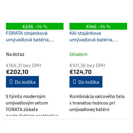
€235
–14 %
€145
–14 %
FORATA stojanková
KAI stojánkova
umývadlová batéria,
umývadlová batéria,
čierna matná
čierna mat
Na dotaz
Skladom
€164,31 bez DPH
€101,38 bez DPH
€202,10
€124,70
Do košíka
Do košíka
S týmto moderným
Kombinácia valcového tela
umývadlovým setom
s hranatou hubicou pri
FORATA získate
umývadlovej batérii
predovšetkým praktický a
elegantný doplnok do vašej
kúpeľne. Jeho