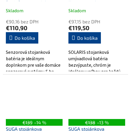
(4xAA), pes, modrá
čierna matná
Skladom
Skladom
€90,16 bez DPH
€97,15 bez DPH
€110,90
€119,50
Do košíka
Do košíka
Senzorová stojanková
SOLARIS stojanková
batéria je ideálnym
umývadlová batéria
doplnkom pre vaše domáce
bezvýpuste, chróm je
senzorové systémy. S ho
ideálnou voľbou pre každú
pomocou nebudete musieť
kúpeľňu. Táto elegantná
tráviť čas a námahu...
batéria v chrómovom...
€139
–14 %
€138
–13 %
SUGA stojánkova
SUGA stojánkova