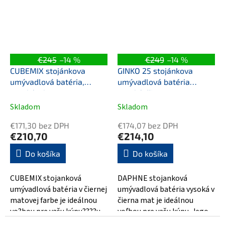
€245
–14 %
€249
–14 %
CUBEMIX stojánkova
GINKO 25 stojánkova
umývadlová batéria,
umývadlová batéria
vysoká, zlato mat
vysoká, čierna mat
Skladom
Skladom
€171,30 bez DPH
€174,07 bez DPH
€210,70
€214,10
Do košíka
Do košíka
CUBEMIX stojanková
DAPHNE stojanková
umývadlová batéria v čiernej
umývadlová batéria vysoká v
matovej farbe je ideálnou
čierna mat je ideálnou
vo?bou pre vašu kúpu????u.
voľbou pre vašu kúpu. Jego
Svojím moderným dizajnom
elegantný a moderný dizajn