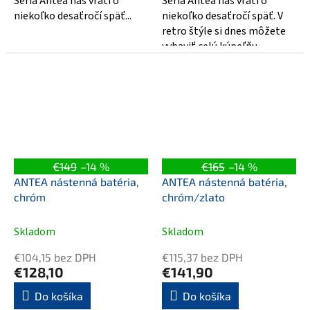
Séria Antea nás vráti o
Séria Antea nás vráti o
niekoľko desaťročí späť...
niekoľko desaťročí späť. V
retro štýle si dnes môžete
vybaviť celú kúpeľňu
počínajúc napríklad touto
sériou cez...
€149
–14 %
€165
–14 %
ANTEA nástenná batéria,
ANTEA nástenná batéria,
chróm
chróm/zlato
Skladom
Skladom
€104,15 bez DPH
€115,37 bez DPH
€128,10
€141,90
Do košíka
Do košíka