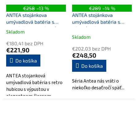
€258
–13 %
€289
–14 %
ANTEA stojánkova
ANTEA stojánkova
umývadlová batéria s
umývadlová batéria s
retro hubicou s výpusťou,
výpusťou, bronz
Skladom
Priemerné
chróm/zlato
Skladom
hodnotenie
€180,41 bez DPH
produktu
€202,03 bez DPH
€221,90
je
€248,50
5,0
Do košíka
Do košíka
z
5
ANTEA stojanková
hviezdičiek.
Séria Antea nás vráti o
umývadlová batéria s retro
niekoľko desaťročí späť...
hubicou s výpustou v
elegantnom čiernom
dizajne je ideálnou voľbou
pre tých, ktorí hľadajú...