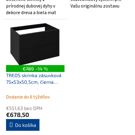
prírodnej dubovej dyhy v
Vašu originálnu zostavu
dekore dreva a biela mat
€789
–14 %
TREOS skrinka zásuvková
75x53x50,5cm, čierna
matná
Dodanie do 6 týždňov
€551,63 bez DPH
€678,50
Do košíka