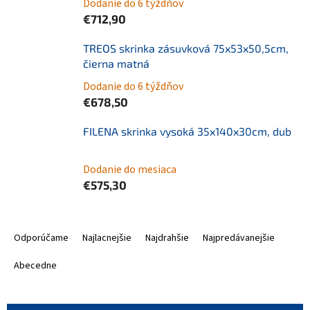
Dodanie do 6 týždňov
€712,90
TREOS skrinka zásuvková 75x53x50,5cm,
čierna matná
Dodanie do 6 týždňov
€678,50
FILENA skrinka vysoká 35x140x30cm, dub
Dodanie do mesiaca
€575,30
R
a
Odporúčame
Najlacnejšie
Najdrahšie
Najpredávanejšie
d
e
Abecedne
n
i