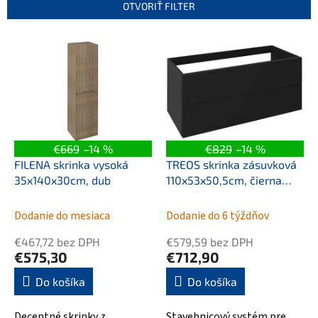
e
OTVORIŤ FILTER
p
r
V
o
ý
d
p
u
i
k
s
t
p
o
r
v
o
€669
–14 %
€829
–14 %
d
FILENA skrinka vysoká
TREOS skrinka zásuvková
u
35x140x30cm, dub
110x53x50,5cm, čierna
k
matná
t
Dodanie do mesiaca
Dodanie do 6 týždňov
o
v
€467,72 bez DPH
€579,59 bez DPH
€575,30
€712,90
Do košíka
Do košíka
Decentné skrinky z
Stavebnicový systém pre