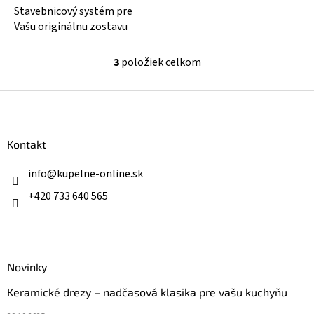
Stavebnicový systém pre
Vašu originálnu zostavu
3
položiek celkom
O
v
l
Z
á
á
d
p
a
ä
Kontakt
c
t
i
i
info
@
kupelne-online.sk
e
p
e
+420 733 640 565
r
v
k
y
v
ý
Novinky
p
Keramické drezy – nadčasová klasika pre vašu kuchyňu
i
s