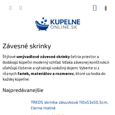
Prejsť
NÁKUP
na
KOŠÍK
obsah
Závesné skrinky
Štýlové
umývadlové závesné skrinky
šetria priestor a
dodávajú kúpeľni moderný vzhľad. Vďaka závesnej konštrukcii
uľahčujú čistenie a vytvárajú vzdušný dojem. Vyberte si z
rôznych
farieb, materiálov a rozmerov
, ktoré sa hodia do
každej kúpeľne.
Najpredávanejšie
TREOS skrinka zásuvková 110x53x50,5cm,
čierna matná