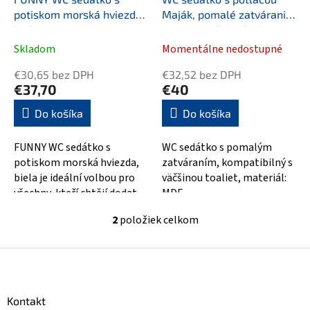
u
potiskom morská hviezda,
Maják, pomalé zatváranie,
k
biela
rozmery: 42,5 x 35,7 cm
t
(mk-MK45347)
Skladom
Momentálne nedostupné
o
v
€30,65 bez DPH
€32,52 bez DPH
€37,70
€40
Do košíka
Do košíka
FUNNY WC sedátko s
WC sedátko s pomalým
potiskom morská hviezda,
zatváraním, kompatibilný s
biela je ideální volbou pro
väčšinou toaliet, materiál:
všechny, kteří chtějí dodat
MDF
svému domácímu záchodu
2
položiek celkom
trochu...
O
v
l
Z
á
á
d
p
a
ä
Kontakt
c