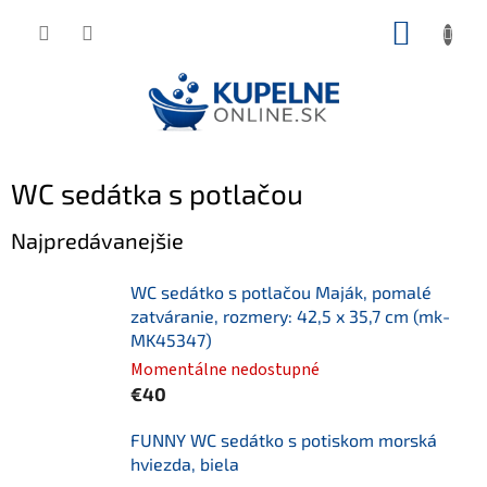
Prejsť
NÁKUP
na
KOŠÍK
obsah
WC sedátka s potlačou
Najpredávanejšie
WC sedátko s potlačou Maják, pomalé
zatváranie, rozmery: 42,5 x 35,7 cm (mk-
MK45347)
Momentálne nedostupné
€40
FUNNY WC sedátko s potiskom morská
hviezda, biela