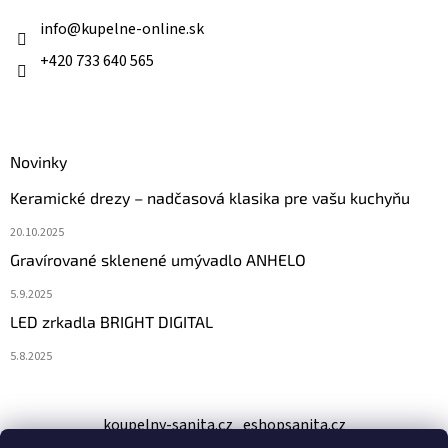
t
i
i
info
@
kupelne-online.sk
e
p
e
+420 733 640 565
r
v
k
y
v
ý
Novinky
p
Keramické drezy – nadčasová klasika pre vašu kuchyňu
i
s
20.10.2025
u
Gravírované sklenené umývadlo ANHELO
5.9.2025
LED zrkadla BRIGHT DIGITAL
5.8.2025
koupelny-sanita.cz
eshopsanita.cz