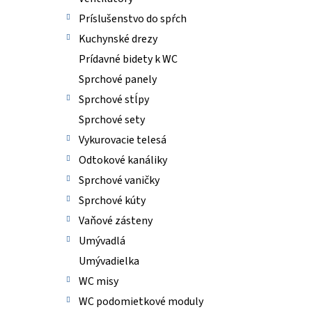
Príslušenstvo do spŕch
Kuchynské drezy
Prídavné bidety k WC
Sprchové panely
Sprchové stĺpy
Sprchové sety
Vykurovacie telesá
Odtokové kanáliky
Sprchové vaničky
Sprchové kúty
Vaňové zásteny
Umývadlá
Umývadielka
WC misy
WC podomietkové moduly