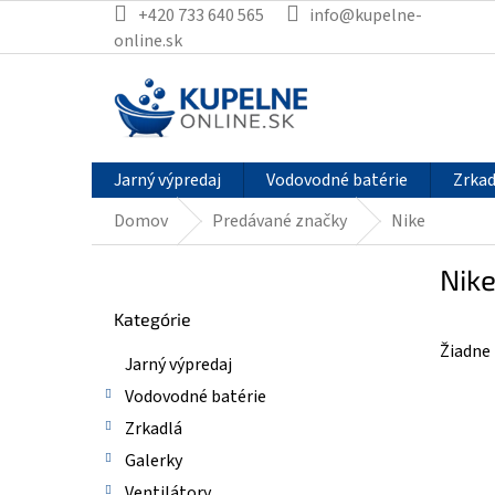
Prejsť
+420 733 640 565
info@kupelne-
na
online.sk
obsah
Jarný výpredaj
Vodovodné batérie
Zrkad
Domov
Predávané značky
Nike
B
Nik
o
Preskočiť
č
Kategórie
kategórie
n
Žiadne
ý
Jarný výpredaj
p
Vodovodné batérie
a
n
Zrkadlá
e
Galerky
l
Ventilátory