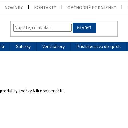
NOVINKY
KONTAKTY
OBCHODNÉ PODMIENKY
HĽADAŤ
lá
Galerky
Ventilátory
Príslušenstvo do spŕch
e
 produkty značky
Nike
sa nenašli...