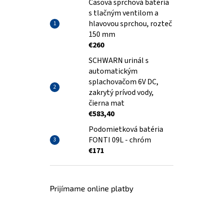
Časová sprchová batéria
s tlačným ventilom a
hlavovou sprchou, rozteč
150 mm
€260
SCHWARN urinál s
automatickým
splachovačom 6V DC,
zakrytý prívod vody,
čierna mat
€583,40
Podomietková batéria
FONTI 09L - chróm
€171
Prijímame online platby