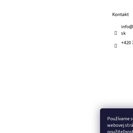
ä
t
Kontakt
i
e
info
sk
+420 
Používame s
webovej strá
použiteľnos