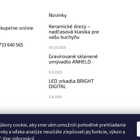
Novinky
Keramické drezy –
@
kupelne-online.
nadčasová klasika pre
vašu kuchyňu
733 640 565
20.10.2025
Gravírované sklenené
umývadlo ANHELO
5.9.2025
LED zrkadla BRIGHT
DIGITAL
5.8.2025
koupelny-sanita.cz
eshopsanita.cz
úbory cookie, aby sme vám umožnili pohodlné prehliadanie
nky a vďaka analýze neustále zlepšovali jej funkcie, výkon a
ť.
Viac informácií