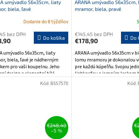
A umývadlo 56x35cm, liaty
ARANA umývadlo 56x35cm, l
r, biela, ľavé
mramor, biela, pravé
Dodanie do 8 týždňov
,45 bez DPH
€145,45 bez DPH
Do košíka
Do 
8,90
€178,90
 umývadlo 56x35cm, liaty
ARANA umývadlo 56x35cm v b
r, biela, ľavé je nádherným
lomu mramoru je dokonalou v
kem pro vaši koupelnu. Jeho
pre každú kúpeľňu. Svojou jed
ní design a elegantní bílá
liahkosťou a jemným leskom b
..
Kód:
BSS7570
Kód:
€248,40
€
–5 %