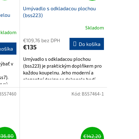
Umývadlo s odkladacou plochou
elou
(bss223)
Skladom
Skladom
€109,76 bez DPH
Do košíka
€135
košíka
Umývadlo s odkladacou plochou
ýbať v
(bss223) je praktickým doplňkem pro
každou koupelnu. Jeho moderní a
s7).
elegantní design se dokonale hodí
sú...
do...
BSS7460
Kód:
BSS7464-1
136,80
€142,20