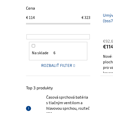
Cena
Umýv
€
114
€
323
(bss
€92,
€11
Na sklade
6
Nové 
ploch
ROZBALIŤ FILTER
pro v
kouse
Top 3 produkty
Časová sprchová batéria
s tlačným ventilom a
hlavovou sprchou, rozteč