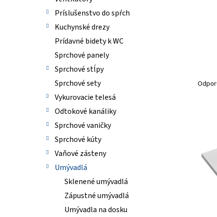
Príslušenstvo do spŕch
Kuchynské drezy
Prídavné bidety k WC
Sprchové panely
Sprchové stĺpy
R
a
Sprchové sety
Odpor
d
Vykurovacie telesá
e
Odtokové kanáliky
n
V
i
Sprchové vaničky
ý
e
p
Sprchové kúty
p
i
Vaňové zásteny
r
s
o
Umývadlá
p
d
r
Sklenené umývadlá
u
o
Zápustné umývadlá
k
d
t
Umývadla na dosku
u