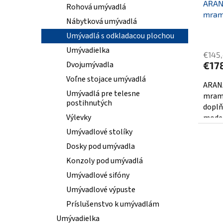
o
ARAN
k
Rohová umývadlá
v
mramo
t
Nábytková umývadlá
o
Umývadlá s odkladacou plochou
v
Umývadielka
€145
€17
Dvojumývadla
Voľne stojace umývadlá
ARANA
Umývadlá pre telesne
mramo
postihnutých
doplň
Výlevky
moder
barva.
Umývadlové stolíky
Dosky pod umývadla
Konzoly pod umývadlá
Umývadlové sifóny
Umývadlové výpuste
Príslušenstvo k umývadlám
Umývadielka