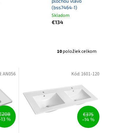
E
plochou vľavo
(bss7464-1)
Skladom
€134
10
položiek celkom
d:
AN056
Kód:
1601-120
€208
€375
–13 %
–14 %