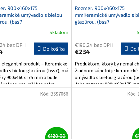
er: 900x460x175
Rozmer: 900x460x175
ramické umývadlo s bielou
mmKeramické umývadlo s bi
rou. (bss7
glazúrou. (bss7
Skladom
,24 bez DPH
€190,24 bez DPH
Do košíka
Do 
4
€234
 elegantní produkt – Keramické
Produktom, ktorý by nemal ch
dlo s bielou glazúrou (bss7), má
žiadnom kúpeľni je keramické
ry 900x460x175 mm a bude
umývadlo s bielou glazúrou (bs
í volbou pro vaši koupelnu....
Jeho rozmery 900x460x175 mm 
Kód:
BSS7066
Kód:
€120,90
€