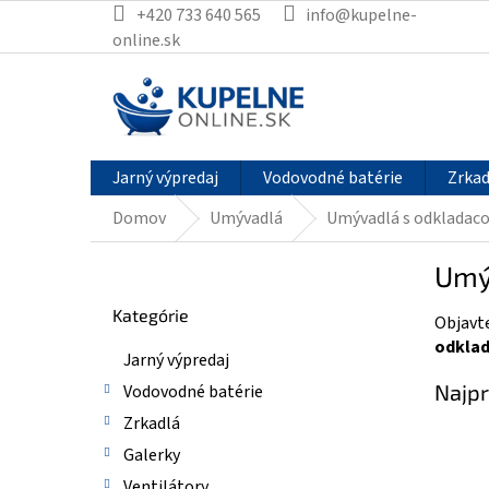
Prejsť
+420 733 640 565
info@kupelne-
na
online.sk
obsah
Jarný výpredaj
Vodovodné batérie
Zrkad
Domov
Umývadlá
Umývadlá s odkladac
B
Umý
o
Preskočiť
č
Kategórie
kategórie
Objavt
n
odklad
ý
Jarný výpredaj
p
Najpr
Vodovodné batérie
a
n
Zrkadlá
e
Galerky
l
Ventilátory