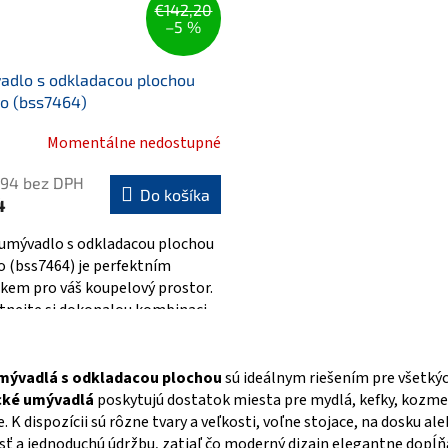
€142,20
–5 %
adlo s odkladacou plochou
o (bss7464)
Momentálne nedostupné
,94 bez DPH
Do košíka
4
umývadlo s odkladacou plochou
o (bss7464) je perfektním
kem pro váš koupelový prostor.
tnejte si dokonalou kombinaci...
O
v
mývadlá s odkladacou plochou
sú ideálnym riešením pre všetkých
l
cké umývadlá
poskytujú dostatok miesta pre mydlá, kefky, kozmeti
á
d
. K dispozícii sú rôzne tvary a veľkosti, voľne stojace, na dosku al
a
ť a jednoduchú údržbu, zatiaľ čo moderný dizajn elegantne dopĺňa