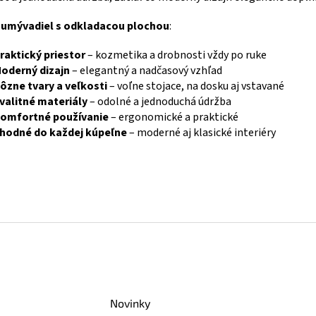
c
i
y
umývadiel s odkladacou plochou
:
e
p
raktický priestor
– kozmetika a drobnosti vždy po ruke
r
oderný dizajn
– elegantný a nadčasový vzhľad
v
ôzne tvary a veľkosti
– voľne stojace, na dosku aj vstavané
k
valitné materiály
– odolné a jednoduchá údržba
y
v
omfortné používanie
– ergonomické a praktické
ý
hodné do každej kúpeľne
– moderné aj klasické interiéry
p
i
s
u
Novinky