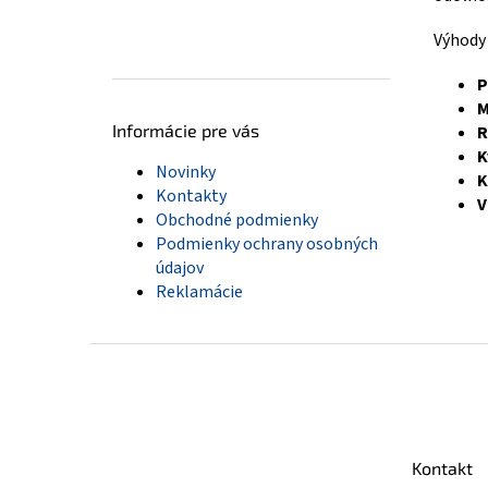
Výhod
P
M
Informácie pre vás
R
K
Novinky
K
Kontakty
V
Obchodné podmienky
Podmienky ochrany osobných
údajov
Reklamácie
Z
á
p
ä
t
Kontakt
i