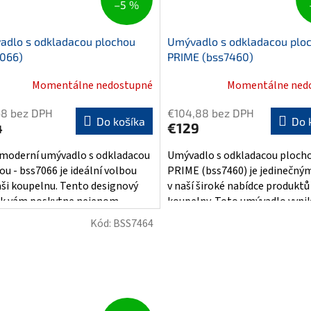
–5 %
adlo s odkladacou plochou
Umývadlo s odkladacou plo
7066)
PRIME (bss7460)
Momentálne nedostupné
Momentálne ned
68 bez DPH
€104,88 bez DPH
Do košíka
Do 
4
€129
moderní umývadlo s odkladacou
Umývadlo s odkladacou ploch
ou - bss7066 je ideální volbou
PRIME (bss7460) je jedinečn
aši koupelnu. Tento designový
v naší široké nabídce produktů
k vám poskytne nejenom...
koupelny. Toto umývadlo vyni
nejen...
Kód:
BSS7464