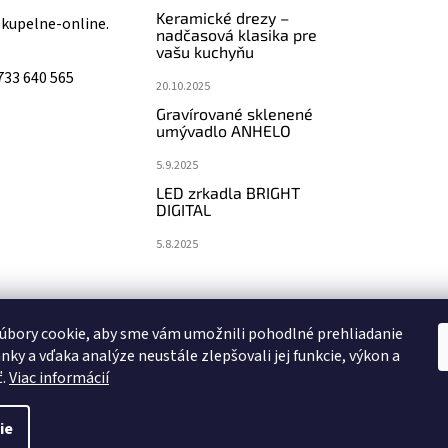
Keramické drezy –
@
kupelne-online.
nadčasová klasika pre
vašu kuchyňu
733 640 565
20.10.2025
Gravírované sklenené
umývadlo ANHELO
5.9.2025
LED zrkadla BRIGHT
DIGITAL
5.8.2025
koupelny-sanita.cz
eshopsanita.cz
úbory cookie, aby sme vám umožnili pohodlné prehliadanie
nky a vďaka analýze neustále zlepšovali jej funkcie, výkon a
ť.
Viac informácií
ie
vyhradené.