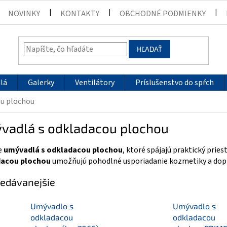
NOVINKY
KONTAKTY
OBCHODNÉ PODMIENKY
HĽADAŤ
lá
Galerky
Ventilátory
Príslušenstvo do spŕch
ou plochou
vadlá s odkladacou plochou
e
umývadlá s odkladacou plochou
, ktoré spájajú praktický pri
acou plochou
umožňujú pohodlné usporiadanie kozmetiky a dop
edávanejšie
Umývadlo s
Umývadlo s
odkladacou
odkladacou