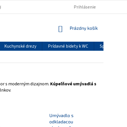
Prihlásenie
PODMIENKY OCHRANY OSOBNÝCH ÚDAJOV
REKLAMÁCIE
NÁKUPNÝ
Prázdny košík
KOŠÍK
Kuchynské drezy
Prídavné bidety k WC
Sprchové pan
estor s moderným dizajnom.
Kúpeľňové umývadlá s
lnkov.
Umývadlo s
odkladacou