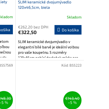
iaty
SLIM keramické dvojumývadlo
120x46,5cm, biela
Skladom
Skladom
€262,20 bez DPH
košíka
Do košíka
€322,50
ielom
SLIM keramické dvojumývadlo v
oľbou
elegantní bílé barvě je ideální volbou
inečnou
pro vaše koupelnu. S rozměry
ude...
120x46cm nabízí dostatek místa pro...
BSS7569
Kód:
BSS223
248,30
€143,40
–5 %
–5 %