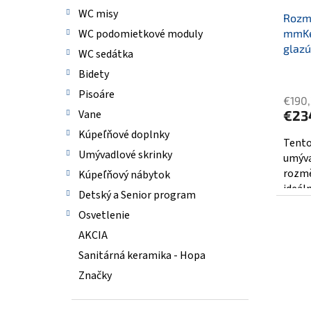
WC misy
Rozm
WC podomietkové moduly
mmKe
glazú
WC sedátka
Bidety
Pisoáre
€190
Vane
€23
Kúpeľňové doplnky
Tento
Umývadlové skrinky
umýva
rozmě
Kúpeľňový nábytok
ideáln
Detský a Senior program
Osvetlenie
AKCIA
Sanitárná keramika - Hopa
Značky