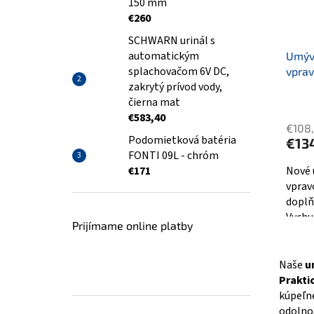
150 mm
€260
SCHWARN urinál s
automatickým
Umýv
splachovačom 6V DC,
vprav
zakrytý prívod vody,
čierna mat
€583,40
€108
Podomietková batéria
€13
FONTI 09L - chróm
€171
Nové 
vprav
doplň
Vychu
Prijímame online platby
Naše
u
Prakti
kúpeľne
odolnos