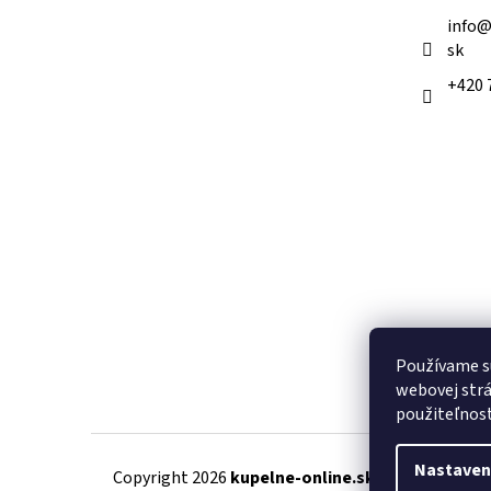
e
info
sk
+420 
Používame s
webovej strá
použiteľnos
Nastaven
Copyright 2026
kupelne-online.sk
. Všetky práva 