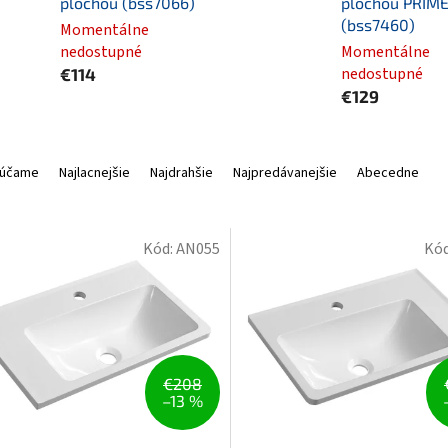
plochou (bss7066)
plochou PRIM
(bss7460)
Momentálne
nedostupné
Momentálne
nedostupné
€114
€129
účame
Najlacnejšie
Najdrahšie
Najpredávanejšie
Abecedne
Kód:
AN055
Kó
€208
–13 %