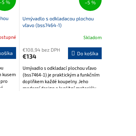
–5 %
–5 %
chou
Umývadlo s odkladacou plochou
vľavo (bss7464-1)
ostupné
Skladom
€108,94 bez DPH
košíka
Do košíka
€134
ou
Umývadlo s odkladací plochou vľavo
ým kusem
(bss7464-1) je praktickým a funkčním
 pro
doplňkem každé koupelny. Jeho
ká
moderní design a kvalitní materiály...