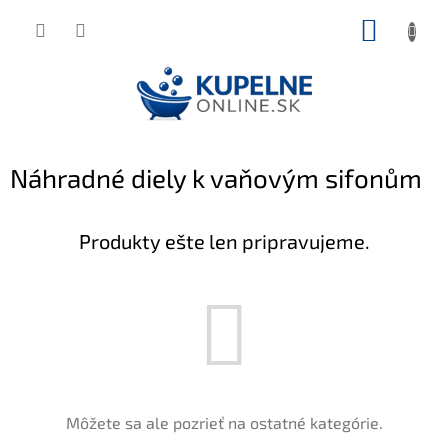
Prejsť
NÁKUP
na
KOŠÍK
obsah
Náhradné diely k vaňovým sifonům
Produkty ešte len pripravujeme.
Môžete sa ale pozrieť na ostatné kategórie.