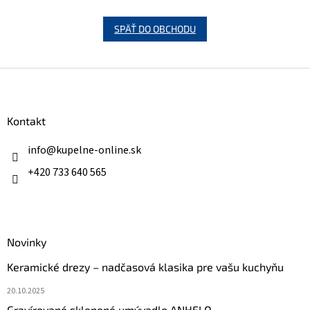
SPÄŤ DO OBCHODU
Z
á
p
ä
Kontakt
t
i
info
@
kupelne-online.sk
e
+420 733 640 565
Novinky
Keramické drezy – nadčasová klasika pre vašu kuchyňu
20.10.2025
Gravírované sklenené umývadlo ANHELO