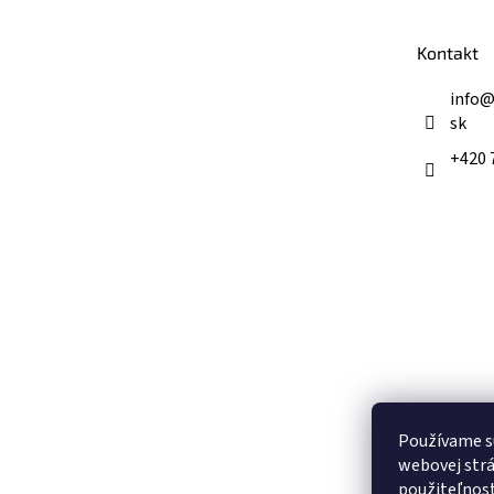
ä
t
Kontakt
i
e
info
sk
+420 
Používame s
webovej strá
použiteľnos