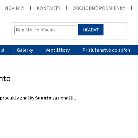
NOVINKY
KONTAKTY
OBCHODNÉ PODMIENKY
HĽADAŤ
lá
Galerky
Ventilátory
Príslušenstvo do spŕch
nto
 produkty značky
Suunto
sa nenašli...