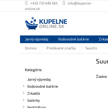
Prejsť
+420 733 640 565
info@kupelne-
na
online.sk
obsah
Jarný výpredaj
Vodovodné batérie
Zrkad
Domov
Predávané značky
Suunto
B
Suu
o
Preskočiť
č
Kategórie
kategórie
n
Žiadne
ý
Jarný výpredaj
p
Vodovodné batérie
a
n
Zrkadlá
e
Galerky
l
Ventilátory