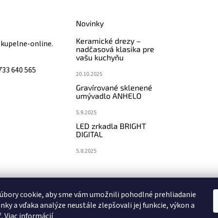
Novinky
Keramické drezy –
@
kupelne-online.
nadčasová klasika pre
vašu kuchyňu
733 640 565
20.10.2025
Gravírované sklenené
umývadlo ANHELO
5.9.2025
LED zrkadla BRIGHT
DIGITAL
5.8.2025
koupelny-sanita.cz
eshopsanita.cz
úbory cookie, aby sme vám umožnili pohodlné prehliadanie
nky a vďaka analýze neustále zlepšovali jej funkcie, výkon a
ť.
Viac informácií