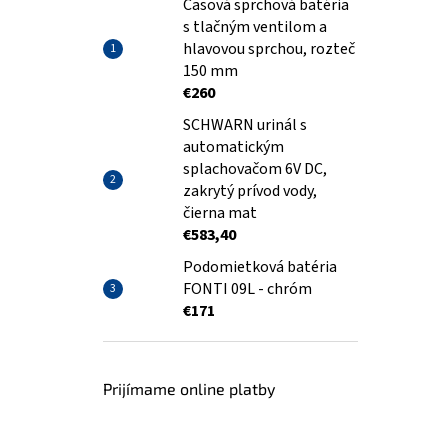
Časová sprchová batéria
s tlačným ventilom a
hlavovou sprchou, rozteč
150 mm
€260
SCHWARN urinál s
automatickým
splachovačom 6V DC,
zakrytý prívod vody,
čierna mat
€583,40
Podomietková batéria
FONTI 09L - chróm
€171
Prijímame online platby