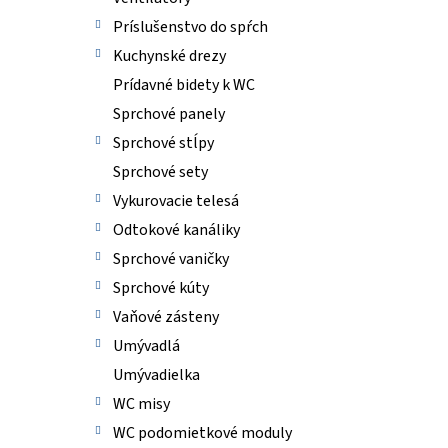
Príslušenstvo do spŕch
Kuchynské drezy
Prídavné bidety k WC
Sprchové panely
Sprchové stĺpy
Sprchové sety
Vykurovacie telesá
Odtokové kanáliky
Sprchové vaničky
Sprchové kúty
Vaňové zásteny
Umývadlá
Umývadielka
WC misy
WC podomietkové moduly