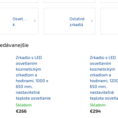
Osvetlenie
Ostatné
k
zrkadlá
zrkadlám
edávanejšie
Zrkadlo s LED
Zrkadlo s LED
osvetlením
osvetlením
kozmetickým
kozmetickým
zrkadlom a
zrkadlom a
hodinami, 1000 x
hodinami, 1200
650 mm,
650 mm,
nastaviteľná
nastaviteľná
teplota osvetlenie
teplota osvetl
Skladom
Skladom
€266
€294