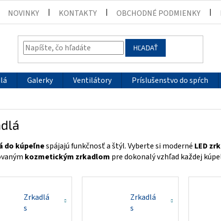
NOVINKY
KONTAKTY
OBCHODNÉ PODMIENKY
HĽADAŤ
lá
Galerky
Ventilátory
Príslušenstvo do spŕch
adlá
á do kúpeľne
spájajú funkčnosť a štýl. Vyberte si moderné
LED zr
ovaným
kozmetickým zrkadlom
pre dokonalý vzhľad každej kúpe
Zrkadlá
Zrkadlá
s
s
osvetlením
hodinami