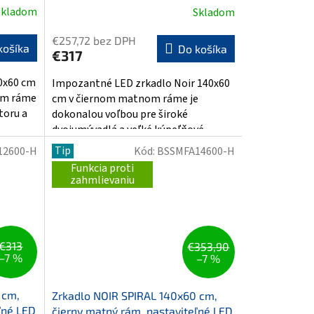
Skladom
Skladom
Priemerné
hodnotenie
€257,72 bez DPH
produktu
košíka
Do košíka
€317
je
4,0
20x60 cm
Impozantné LED zrkadlo Noir 140x60
z
om ráme
cm v čiernom matnom ráme je
5
toru a
dokonalou voľbou pre široké
hviezdičiek.
.
dvojumývadlá a veľké kúpeľňové
priestory....
Tip
12600-H
Kód:
BSSMFA14600-H
Funkcia proti
zahmlievaniu
€313
€353,90
–7 %
–7 %
 cm,
Zrkadlo NOIR SPIRAL 140x60 cm,
ľné LED
čierny matný rám, nastaviteľné LED