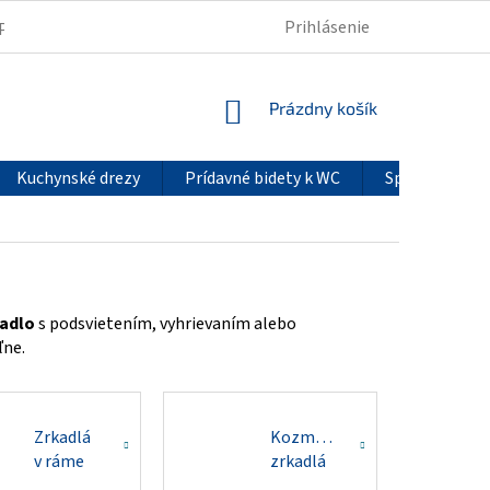
Prihlásenie
PODMIENKY OCHRANY OSOBNÝCH ÚDAJOV
REKLAMÁCIE
NÁKUPNÝ
Prázdny košík
KOŠÍK
Kuchynské drezy
Prídavné bidety k WC
Sprchové pan
kadlo
s podsvietením, vyhrievaním alebo
ľne.
Zrkadlá
Kozmetické
v ráme
zrkadlá