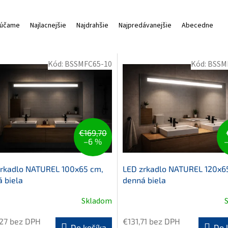
účame
Najlacnejšie
Najdrahšie
Najpredávanejšie
Abecedne
Kód:
BSSMFC65-10
Kód:
BSSM
€169,70
–6 %
zrkadlo NATUREL 100x65 cm,
LED zrkadlo NATUREL 120x6
 biela
denná biela
Skladom
erné
Priemerné
tenie
hodnotenie
27 bez DPH
€131,71 bez DPH
ktu
produktu
Do košíka
Do 