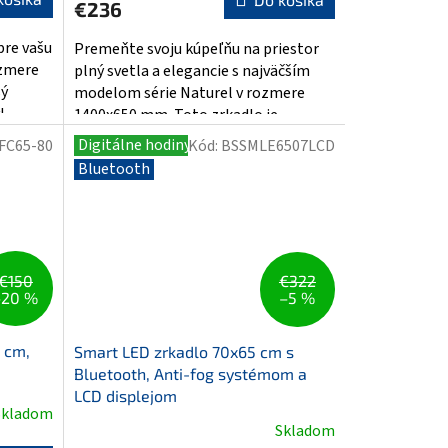
€236
je
5,0
pre vašu
Premeňte svoju kúpeľňu na priestor
z
ozmere
plný svetla a elegancie s najväčším
5
sý
modelom série Naturel v rozmere
hviezdičiek.
l.
1400x650 mm. Toto zrkadlo je...
Digitálne hodiny
FC65-80
Kód:
BSSMLE6507LCD
Bluetooth
€150
€322
–20 %
–5 %
 cm,
Smart LED zrkadlo 70x65 cm s
Bluetooth, Anti-fog systémom a
LCD displejom
Skladom
Skladom
Priemerné