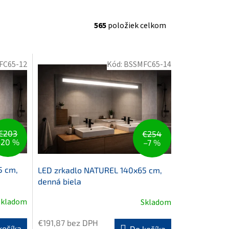
565
položiek celkom
FC65-12
Kód:
BSSMFC65-14
€203
€254
–20 %
–7 %
5 cm,
LED zrkadlo NATUREL 140x65 cm,
denná biela
Skladom
Skladom
Priemerné
hodnotenie
€191,87 bez DPH
produktu
košíka
Do košíka