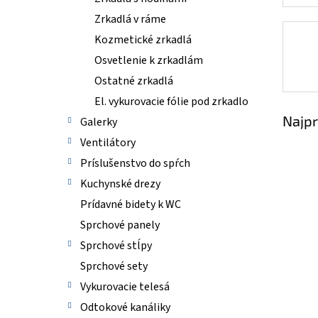
Zrkadlá v ráme
Kozmetické zrkadlá
Osvetlenie k zrkadlám
Ostatné zrkadlá
El. vykurovacie fólie pod zrkadlo
Najpr
Galerky
Ventilátory
Príslušenstvo do spŕch
Kuchynské drezy
Prídavné bidety k WC
Sprchové panely
Sprchové stĺpy
Sprchové sety
Vykurovacie telesá
Odtokové kanáliky