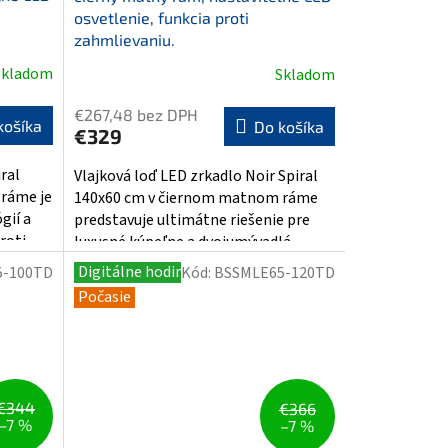
osvetlenie, funkcia proti
zahmlievaniu.
Skladom
Skladom
Priemerné
hodnotenie
€267,48 bez DPH
produktu
košíka
Do košíka
€329
je
5,0
ral
Vlajková loď LED zrkadlo Noir Spiral
z
ráme je
140x60 cm v čiernom matnom ráme
5
gií a
predstavuje ultimátne riešenie pre
hviezdičiek.
oti...
luxusné kúpeľne a dvojumývadlá....
Digitálne hodiny
5-100TD
Kód:
BSSMLE65-120TD
Počasie
€344
€366
–7 %
–7 %