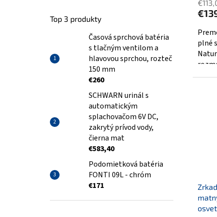
€113,
produ
€13
je
Top 3 produkty
4,0
Preme
Časová sprchová batéria
z
plné 
s tlačným ventilom a
5
Natur
hlavovou sprchou, rozteč
hviezd
rozm
150 mm
priame
€260
SCHWARN urinál s
automatickým
splachovačom 6V DC,
zakrytý prívod vody,
čierna mat
€583,40
Podomietková batéria
FONTI 09L - chróm
€171
Zrkad
matný
osvet