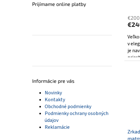
Prijímame online platby
Priem
hodno
€200
produ
€24
je
4,4
Veľko
z
v el
5
je na
hviezd
priest
Informácie pre vás
Novinky
Kontakty
Obchodné podmienky
Podmienky ochrany osobných
údajov
Reklamácie
Zrkad
matný