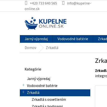
Prejsť
+420 733 640 565
info@kupelne-
na
online.sk
obsah
Jarný výpredaj
Vodovodné batérie
Zrkad
Domov
Zrkadlá
B
Zrk
o
Preskočiť
č
Kategórie
kategórie
Zrkadl
n
integr
ý
Jarný výpredaj
p
Vodovodné batérie
a
n
Zrkadlá
e
Zrkadlá s osvetlením
l
Zrkadlá s hodinami