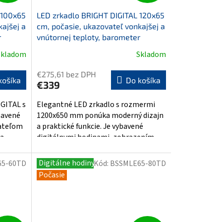
 100x65
LED zrkadlo BRIGHT DIGITAL 120x65
kajšej a
cm, počasie, ukazovateľ vonkajšej a
r
vnútornej teploty, barometer
Skladom
Skladom
Priemerné
hodnotenie
€275,61 bez DPH
produktu
košíka
Do košíka
€339
je
4,5
IGITAL s
Elegantné LED zrkadlo s rozmermi
z
bavené
1200x650 mm ponúka moderný dizajn
5
vateľom
a praktické funkcie. Je vybavené
hviezdičiek.
...
digitálnymi hodinami, zobrazením...
Digitálne hodiny
65-60TD
Kód:
BSSMLE65-80TD
Počasie