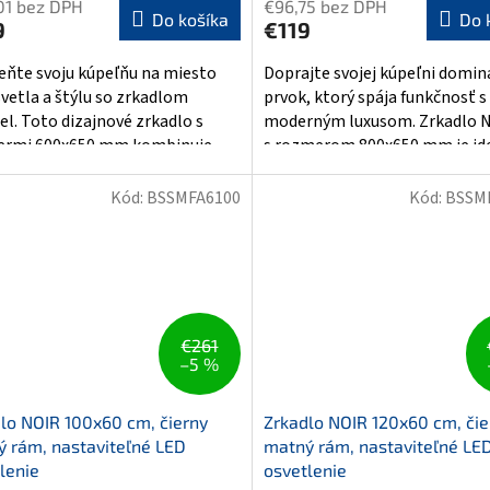
01 bez DPH
€96,75 bez DPH
ktu
produktu
Do košíka
Do 
9
€119
je
5,0
ňte svoju kúpeľňu na miesto
Doprajte svojej kúpeľni domi
z
svetla a štýlu so zrkadlom
prvok, ktorý spája funkčnosť s
5
el. Toto dizajnové zrkadlo s
moderným luxusom. Zrkadlo N
ičiek.
hviezdičiek.
ermi 600x650 mm kombinuje
s rozmerom 800x650 mm je ide
...
Kód:
BSSMFA6100
Kód:
BSSM
€261
–5 %
lo NOIR 100x60 cm, čierny
Zrkadlo NOIR 120x60 cm, čie
 rám, nastaviteľné LED
matný rám, nastaviteľné LE
lenie
osvetlenie