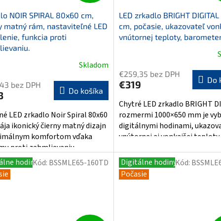
lo NOIR SPIRAL 80x60 cm,
LED zrkadlo BRIGHT DIGITAL
y matný rám, nastaviteľné LED
cm, počasie, ukazovateľ von
lenie, funkcia proti
vnútornej teploty, baromete
ievaniu.
Priemerné
Skladom
erné
hodnotenie
€259,35 bez DPH
tenie
produktu
Do 
€319
,43 bez DPH
ktu
je
Do košíka
3
5,0
Chytré LED zrkadlo BRIGHT D
z
né LED zrkadlo Noir Spiral 80x60
rozmermi 1000×650 mm je vy
5
ája ikonický čierny matný dizajn
digitálnymi hodinami, ukazo
hviezdičiek.
ximálnym komfortom vďaka
vnútornej aj vonkajšej teploty a
ičiek.
mu proti zahmlievaniu...
álne hodiny
Digitálne hodiny
Kód:
BSSMLE65-160TD
Kód:
BSSMLE
sie
Počasie