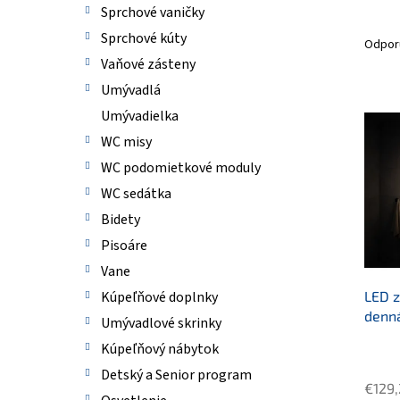
Sprchové vaničky
R
Sprchové kúty
a
Odpor
d
Vaňové zásteny
e
Umývadlá
n
V
Umývadielka
i
ý
e
p
WC misy
p
i
WC podomietkové moduly
r
s
WC sedátka
o
p
d
Bidety
r
u
o
Pisoáre
k
d
Vane
t
u
o
LED 
Kúpeľňové doplnky
k
v
denná
t
Umývadlové skrinky
o
Kúpeľňový nábytok
Priem
v
Detský a Senior program
hodno
€129,
produ