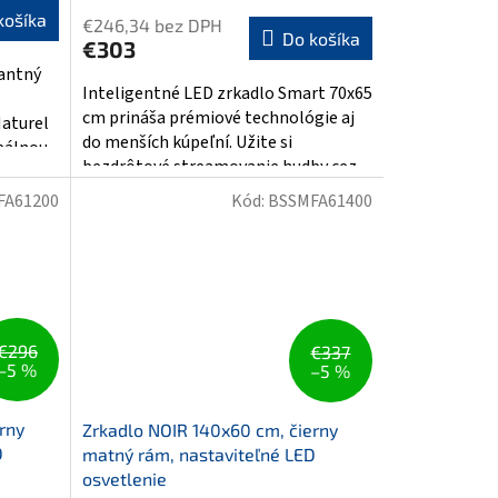
hodnotenie
košíka
€246,34 bez DPH
produktu
Do košíka
€303
je
nantný
5,0
Inteligentné LED zrkadlo Smart 70x65
z
cm prináša prémiové technológie aj
aturel
5
do menších kúpeľní. Užite si
álnou...
hviezdičiek.
bezdrôtové streamovanie hudby cez...
FA61200
Kód:
BSSMFA61400
€296
€337
–5 %
–5 %
rny
Zrkadlo NOIR 140x60 cm, čierny
D
matný rám, nastaviteľné LED
osvetlenie