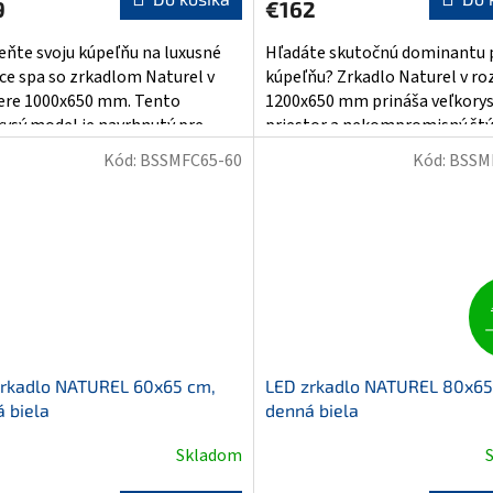
9
€162
je
4,6
ňte svoju kúpeľňu na luxusné
Hľadáte skutočnú dominantu 
z
e spa so zrkadlom Naturel v
kúpeľňu? Zrkadlo Naturel v r
5
re 1000x650 mm. Tento
1200x650 mm prináša veľkory
ičiek.
hviezdičiek.
rysý model je navrhnutý pre...
priestor a nekompromisný štý
Tento...
Kód:
BSSMFC65-60
Kód:
BSSM
zrkadlo NATUREL 60x65 cm,
LED zrkadlo NATUREL 80x65
 biela
denná biela
Skladom
erné
Priemerné
tenie
hodnotenie