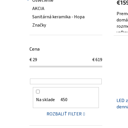
Osvetlenie
€15
je
AKCIA
5,0
Preme
Sanitárná keramika - Hopa
z
domác
5
Značky
rozme
hviezd
veľko
Cena
€
29
€
619
Na sklade
450
LED 
denná
ROZBALIŤ FILTER
Priem
hodno