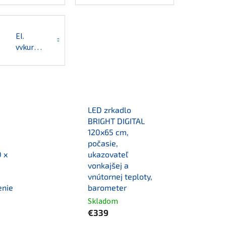
El.
vykurovacie
fólie
pod
zrkadlo
LED zrkadlo
BRIGHT DIGITAL
120x65 cm,
počasie,
 x
ukazovateľ
vonkajšej a
vnútornej teploty,
enie
barometer
Skladom
€339