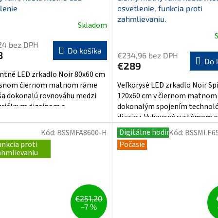
lenie
osvetlenie, funkcia proti
zahmlievaniu.
Skladom
erné
tenie
Priemerné
24 bez DPH
ktu
hodnotenie
Do košíka
8
€234,96 bez DPH
produktu
Do 
€289
je
ntné LED zrkadlo Noir 80x60 cm
4,8
usnom čiernom matnom ráme
Veľkorysé LED zrkadlo Noir Spi
z
ša dokonalú rovnováhu medzi
120x60 cm v čiernom matnom 
ičiek.
5
triálnym dizajnom a
dokonalým spojením technoló
hviezdičiek.
nými...
dizajnu. Vybavené systémom pr
Digitálne hodiny
Kód:
BSSMFA8600-H
Kód:
BSSMLE6
unkcia proti
Počasie
ahmlievaniu
€251,20
–7 %