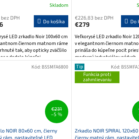
Skladom
erné
Priemerné
tenie
hodnotenie
 bez DPH
€226,83 bez DPH
ktu
produktu
Do košíka
Do 
6
€279
je
3,9
rysé LED zrkadlo Noir 100x60 cm
Veľkorysé LED zrkadlo Noir 1
z
egantnom čiernom matnom ráme
v elegantnom čiernom matn
5
vrhnuté tak, aby opticky zväčšilo
prináša do kúpeľne pocit pries
ičiek.
hviezdičiek.
or a dodalo kúpeľni...
moderný industriálny nádych...
Tip
Kód:
BSSMFA6800
Kód:
BSSMFA
Funkcia proti
zahmlievaniu
€231
–5 %
lo NOIR 80x60 cm, čierny
Zrkadlo NOIR SPIRAL 120x60
 rám, nastaviteľné LED
čierny matný rám, nastavite