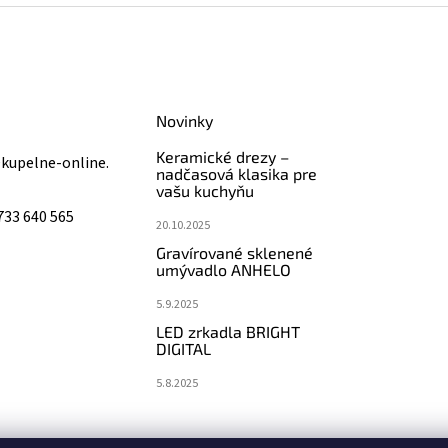
Novinky
Keramické drezy –
@
kupelne-online.
nadčasová klasika pre
vašu kuchyňu
733 640 565
20.10.2025
Gravírované sklenené
umývadlo ANHELO
5.9.2025
LED zrkadla BRIGHT
DIGITAL
5.8.2025