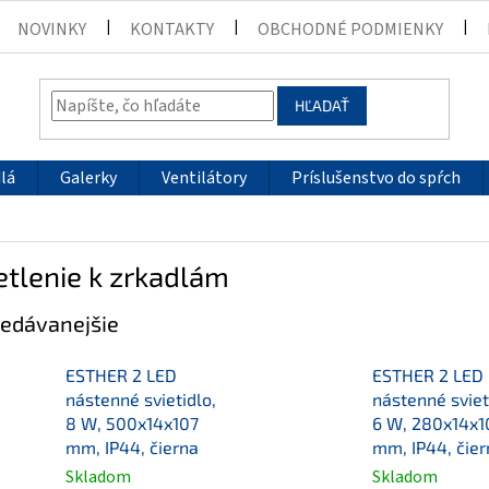
NOVINKY
KONTAKTY
OBCHODNÉ PODMIENKY
HĽADAŤ
lá
Galerky
Ventilátory
Príslušenstvo do spŕch
tlenie k zrkadlám
edávanejšie
ESTHER 2 LED
ESTHER 2 LED
nástenné svietidlo,
nástenné sviet
8 W, 500x14x107
6 W, 280x14x1
mm, IP44, čierna
mm, IP44, čier
Skladom
Skladom