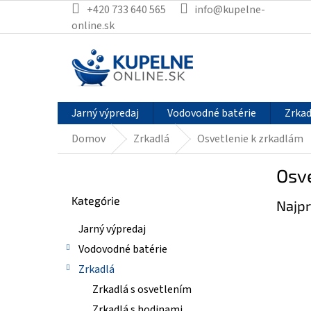
Prejsť
+420 733 640 565
info@kupelne-
na
online.sk
obsah
Jarný výpredaj
Vodovodné batérie
Zrkad
Domov
Zrkadlá
Osvetlenie k zrkadlám
B
Osve
o
Preskočiť
č
Kategórie
kategórie
Najpr
n
ý
Jarný výpredaj
p
Vodovodné batérie
a
n
Zrkadlá
e
Zrkadlá s osvetlením
l
Zrkadlá s hodinami