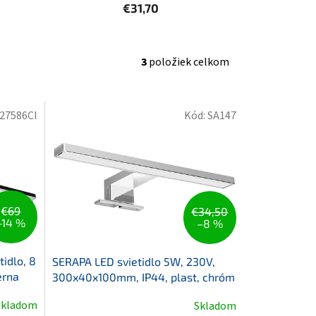
€31,70
3
položiek celkom
27586CI
Kód:
SA147
€69
€34,50
–14 %
–8 %
idlo, 8
SERAPA LED svietidlo 5W, 230V,
erna
300x40x100mm, IP44, plast, chróm
Skladom
Skladom