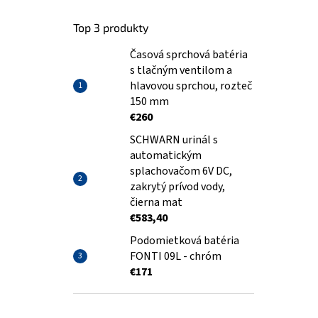
Top 3 produkty
Časová sprchová batéria
s tlačným ventilom a
hlavovou sprchou, rozteč
150 mm
€260
SCHWARN urinál s
automatickým
splachovačom 6V DC,
zakrytý prívod vody,
čierna mat
€583,40
Podomietková batéria
FONTI 09L - chróm
€171