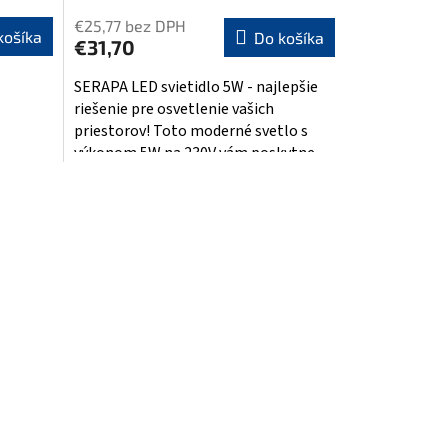
€25,77 bez DPH
košíka
Do košíka
€31,70
SERAPA LED svietidlo 5W - najlepšie
riešenie pre osvetlenie vašich
priestorov! Toto moderné svetlo s
výkonom 5W na 230V vám poskytne...