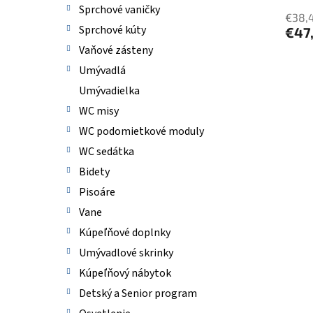
Sprchové vaničky
€38,
Sprchové kúty
€47
Vaňové zásteny
Umývadlá
Umývadielka
WC misy
WC podomietkové moduly
WC sedátka
Bidety
Pisoáre
Vane
Kúpeľňové doplnky
Umývadlové skrinky
Kúpeľňový nábytok
Detský a Senior program