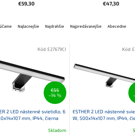
€59,30
€47,30
účame
Najlacnejšie
Najdrahšie
Najpredávanejšie
Abecedne
Kód:
E27679CI
Kód:
E
€55
–14 %
R 2 LED nástenné svietidlo, 6
ESTHER 2 LED nástenné sviet
0x14x107 mm, IP44, čierna
W, 500x14x107 mm, IP44, či
Skladom