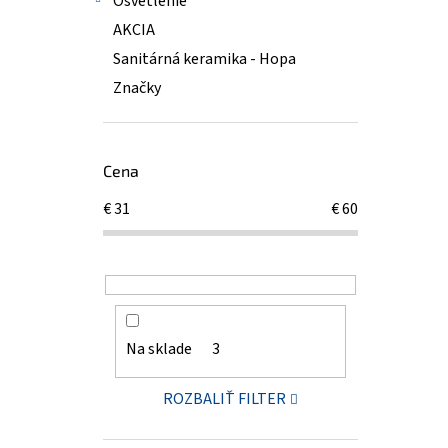
Osvetlenie
AKCIA
Sanitárná keramika - Hopa
Značky
Cena
€
31
€
60
Na sklade
3
ROZBALIŤ FILTER