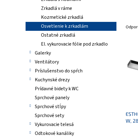
Zrkadlá v ráme
Kozmetické zrkadlá
R
a
Osvetlenie k zrkadlám
Odpor
d
Ostatné zrkadlá
e
El. vykurovacie fólie pod zrkadlo
n
V
i
Galerky
ý
e
p
Ventilátory
p
i
Príslušenstvo do spŕch
r
s
Kuchynské drezy
o
p
d
r
Prídavné bidety k WC
u
o
Sprchové panely
k
d
Sprchové stĺpy
t
u
o
ESTHE
k
Sprchové sety
v
W, 28
t
Vykurovacie telesá
o
Odtokové kanáliky
v