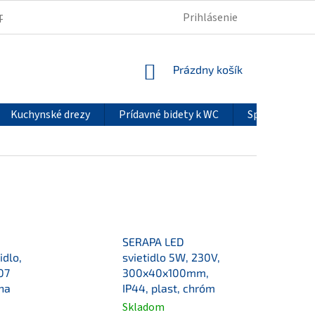
Prihlásenie
PODMIENKY OCHRANY OSOBNÝCH ÚDAJOV
REKLAMÁCIE
NÁKUPNÝ
Prázdny košík
KOŠÍK
Kuchynské drezy
Prídavné bidety k WC
Sprchové pan
SERAPA LED
idlo,
svietidlo 5W, 230V,
07
300x40x100mm,
na
IP44, plast, chróm
Skladom