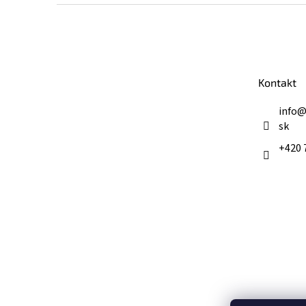
Z
á
p
ä
t
Kontakt
i
e
info
sk
+420 