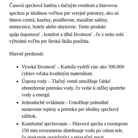
Časová sprchová batéria s tlačným ventilom a hlavovou
sprchou
je ideálnou voľbou pre verejné priestory, ako sú
fitness centrá, bazény, posilňovne, masážne salóny,
nemocnice, hotely alebo ubytovne. Tento produkt
spája
úspornosť
,
komfort
a
dlhú životnosť
, čo z neho robí
výhodnú voľbu pre širokú škálu použitia.
Hlavné prednosti:
Vysoká životnosť
– Kartuša vydrží viac ako 500.000
cyklov vďaka kvalitným materiálom.
Úspora vody
– Tlačný ventil umožňuje ľahké
obmedzenie prietoku vody, čo vedie k nižšej spotrebe
vody a energií.
Jednoduché ovládanie
- Umožňuje pohodlné
nastavenie teploty a prietoku pre ideálny sprchový
zážitok.
Komfortné sprchovanie
– Hlavová sprcha s rozstupom
150 mm rovnomerne distribuuje vodu po celom tele,
čo poskytuje osviežujúci a relaxačný pocit.