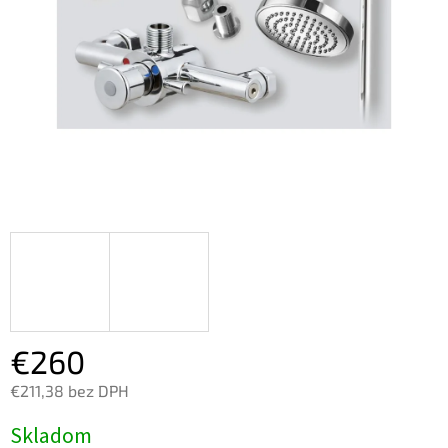
€260
€211,38 bez DPH
Jednotková
Skladom
cena: