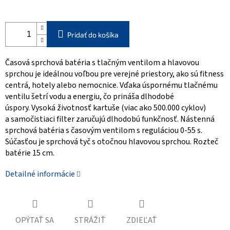
Pridať do košíka
Časová sprchová batéria s tlačným ventilom a hlavovou
sprchou
je ideálnou voľbou pre verejné priestory, ako sú fitness
centrá, hotely alebo nemocnice. Vďaka
úspornému tlačnému
ventilu
šetrí vodu a energiu, čo prináša dlhodobé
úspory.
Vysoká životnosť
kartuše (viac ako 500.000 cyklov)
a
samočistiaci filter
zaručujú dlhodobú funkčnosť. Nástenná
sprchová batéria s časovým ventilom s reguláciou 0-55 s.
Súčasťou je sprchová tyč s otočnou hlavovou sprchou. Rozteč
batérie 15 cm.
Detailné informácie
OPÝTAŤ SA
STRÁŽIŤ
ZDIEĽAŤ