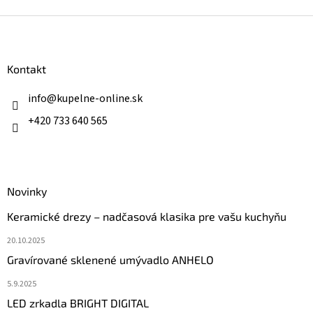
Z
á
p
ä
Kontakt
t
i
info
@
kupelne-online.sk
e
+420 733 640 565
Novinky
Keramické drezy – nadčasová klasika pre vašu kuchyňu
20.10.2025
Gravírované sklenené umývadlo ANHELO
5.9.2025
LED zrkadla BRIGHT DIGITAL