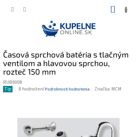
Prejsť
NÁKUP
na
KOŠÍK
obsah
Časová sprchová batéria s tlačným
ventilom a hlavovou sprchou,
rozteč 150 mm
RUB9008
Priemerné
Tip
8 hodnotení
Značka:
MCM
Podrobnosti hodnotenia
hodnotenie
produktu
je
4,3
z
5
hviezdičiek.