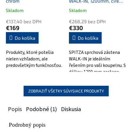
chróm
WALK-IN, 1200mm, číre
sklo
Skladom
Skladom
Priemerné
Priemerné
hodnotenie
hodnotenie
€137,40 bez DPH
€268,29 bez DPH
produktu
produktu
€169
€330
je
je
5,0
5,0
Do košíka
Do košíka
z
z
5
5
Produkty, ktoré potešia
SPITZA sprchová zástena
hviezdičiek.
hviezdičiek.
nielen vzhľadom, ale
WALK-IN je ideálním
predovšetkým funkčnosťou.
řešením pro vaši koupelnu. S
délkou 1200 mm zastane
všechny potřebné rozměry a
zároveň vám...
ZOBRAZIŤ VŠETKY SÚVISIACE PRODUKTY
Popis
Podobné (1)
Diskusia
Podrobný popis