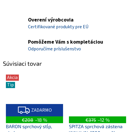
Overení výrobcovia
Certifikované produkty pre EÚ
Pomôžeme Vám s kompletáciou
Odporučíme príslušenstvo
Súvisiaci tovar
Akcia
Tip
Z
A
ZADARMO
D
A
€208
–18 %
€375
–12 %
R
M
BARON sprchový stĺp,
SPITZA sprchová zástena
O