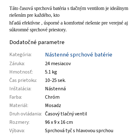
Táto
časová sprchová batéria s tlačným ventilom
je ideálnym
riešením pre každého, kto
hľadá
efektívne
,
úsporné
a
komfortné
riešenie pre verejné aj
súkromné ​​sprchové priestory.
Dodatočné parametre
Nástenné sprchové batérie
Kategória
:
Záruka
:
24 mesiacov
Hmotnosť
:
5.1 kg
Čas prietoku
:
10-25 sek.
Inštalácia
:
Nástenná
Farba
:
Chróm
Materiál
:
Mosadz
Druh ovládania
:
Časový tlačný ventil
Rozmery
:
96 x 9 x 16 cm
Výbava
:
Sprchová tyč s hlavovou sprchou