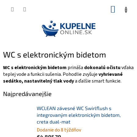
Prejsť
NÁKUP
na
KOŠÍK
obsah
WC s elektronickým bidetom
WC s elektronickým bidetom
prináša
dokonalú očistu
vďaka
teplej vode a funkcii sušenia. Pohodlie zvyšuje
vyhrievané
sedátko, nastavitelný tlak vody
a ďalšie smart funkcie.
Najpredávanejšie
WCLEAN závesné WC Swirlflush s
integrovaným elektronickým bidetom,
creta dual-mat
Dodanie do 8 týždňov
€4 805,70