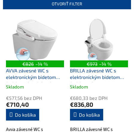
e
OTVORIŤ FILTER
p
r
V
o
ý
d
p
u
i
k
s
t
p
o
r
v
o
€826
–14 %
€973
–14 %
d
AVVA závesné WC s
BRILLA závesné WC s
u
elektronickým bidetom
elektronickým bidetom
k
BLOOMING EKO PLUS
BLOOMING
Skladom
Skladom
Priemerné
Priemerné
t
hodnotenie
hodnotenie
o
€577,56 bez DPH
€680,33 bez DPH
produktu
produktu
v
€710,40
€836,80
je
je
4,5
5,0
Do košíka
Do košíka
z
z
5
5
Avva závesné WC s
BRILLA závesné WC s