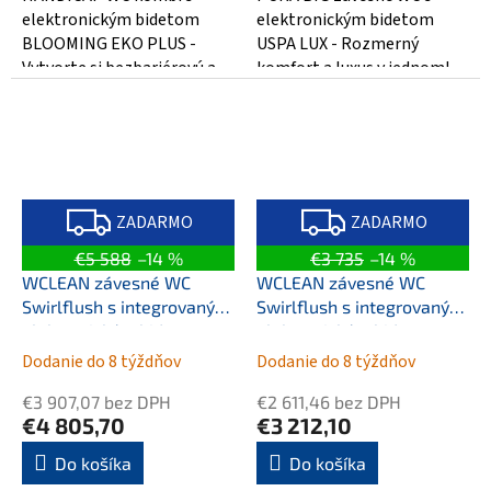
hviezdičiek.
hviezdičiek.
elektronickým bidetom
elektronickým bidetom
BLOOMING EKO PLUS -
USPA LUX - Rozmerný
Vytvorte si bezbariérovú a
komfort a luxus v jednom!
komfortnú kúpeľňu s týmto
Zažite špičkovú hygienu a
inovatívnym...
pohodlie s týmto...
Z
Z
A
A
ZADARMO
ZADARMO
D
D
A
A
€5 588
–14 %
€3 735
–14 %
R
R
M
M
WCLEAN závesné WC
WCLEAN závesné WC
O
O
Swirlflush s integrovaným
Swirlflush s integrovaným
elektronickým bidetom,
elektronickým bidetom,
biela dual-mat
biela ExtraGlaze
Dodanie do 8 týždňov
Dodanie do 8 týždňov
€3 907,07 bez DPH
€2 611,46 bez DPH
€4 805,70
€3 212,10
Do košíka
Do košíka