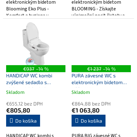
hviezdičiek.
hviezdičiek.
elektronickým bidetom
elektronickým bidetom
Blooming Eko Plus -
BLOOMING - Získajte
Komfort a hygiena v
výnimočný pocit čistoty a
jednom! Zažite nevšedný
luxusu vo svojej kúpeľni!
pocit čistoty a pohodlia s
Výhodou tohto...
týmto...
€937
–14 %
€1 237
–14 %
HANDICAP WC kombi
PURA závesné WC s
zvýšené sedadlo s
elektronickým bidetom
elektronickým bidetom
USPA LUX
Skladom
Skladom
Priemerné
Priemerné
BLOOMING EKO PLUS,
hodnotenie
hodnotenie
Rimless, zadný odpad,
€655,12 bez DPH
€864,88 bez DPH
produktu
produktu
biela
€805,80
€1 063,80
je
je
4,4
5,0
Do košíka
Do košíka
z
z
5
5
HANDICAP WC kombi s
PURA BIG závesné WC s