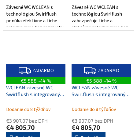
Závesné WC WCLEAN s
Závesné WC WCLEAN s
technológiou Swirlflush
technológiou Swirlflush
ponúka efektívne a tiché
zabezpečuje tiché a
splachovanie bez rozstreku.
efektívne splachovanie bez
Integrovaný elektronický
rozstrekovania vody.
bidet zaisťuje...
Integrovaný elektronický...
Z
Z
A
A
ZADARMO
ZADARMO
D
D
A
A
€5 588
–14 %
€5 588
–14 %
R
R
M
M
WCLEAN závesné WC
WCLEAN závesné WC
O
O
Swirlflush s integrovaným
Swirlflush s integrovaným
elektronickým bidetom,
elektronickým bidetom,
cenere dual-mat
creta dual-mat
Dodanie do 8 týždňov
Dodanie do 8 týždňov
€3 907,07 bez DPH
€3 907,07 bez DPH
€4 805,70
€4 805,70