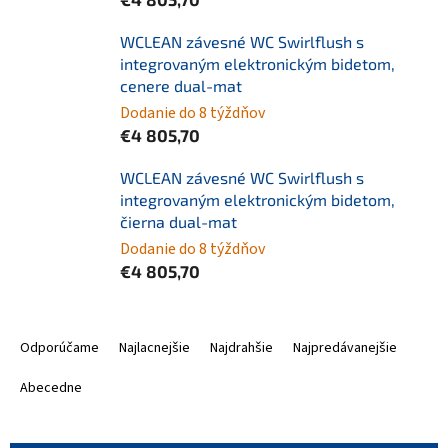
WCLEAN závesné WC Swirlflush s
integrovaným elektronickým bidetom,
cenere dual-mat
Dodanie do 8 týždňov
€4 805,70
WCLEAN závesné WC Swirlflush s
integrovaným elektronickým bidetom,
čierna dual-mat
Dodanie do 8 týždňov
€4 805,70
R
a
Odporúčame
Najlacnejšie
Najdrahšie
Najpredávanejšie
d
e
Abecedne
n
i