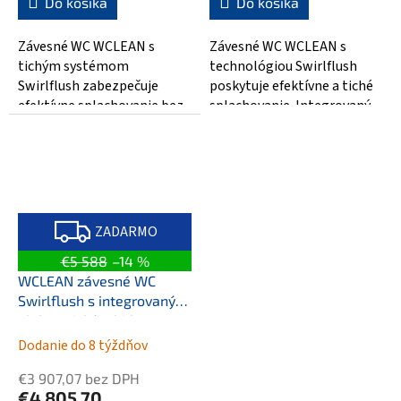
Do košíka
Do košíka
Závesné WC WCLEAN s
Závesné WC WCLEAN s
tichým systémom
technológiou Swirlflush
Swirlflush zabezpečuje
poskytuje efektívne a tiché
efektívne splachovanie bez
splachovanie. Integrovaný
rozstrekovania.
elektronický bidet ponúka
Elektronický bidet je
komfort a...
zárukou...
Z
A
ZADARMO
D
A
€5 588
–14 %
R
M
WCLEAN závesné WC
O
Swirlflush s integrovaným
elektronickým bidetom,
čierna dual-mat
Dodanie do 8 týždňov
€3 907,07 bez DPH
€4 805,70