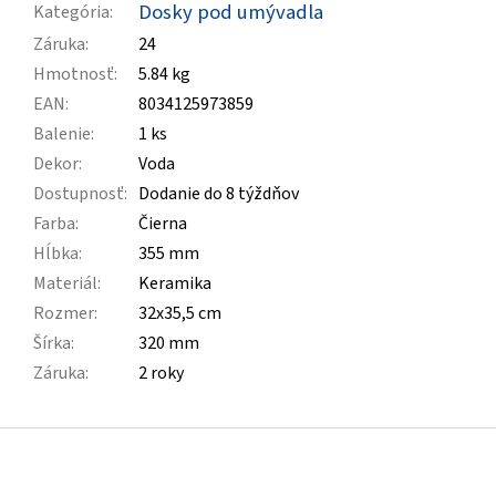
Dosky pod umývadla
Kategória
:
Záruka
:
24
Hmotnosť
:
5.84 kg
EAN
:
8034125973859
Balenie
:
1 ks
Dekor
:
Voda
Dostupnosť
:
Dodanie do 8 týždňov
Farba
:
Čierna
Hĺbka
:
355 mm
Materiál
:
Keramika
Rozmer
:
32x35,5 cm
Šírka
:
320 mm
Záruka
:
2 roky
Z
á
p