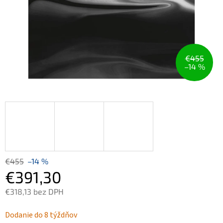
€455
–14 %
€455
–14 %
€391,30
€318,13 bez DPH
Jednotková
Dodanie do 8 týždňov
cena: