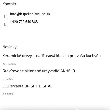
ä
Kontakt
t
i
info
@
kupelne-online.sk
e
+420 733 640 565
Novinky
Keramické drezy – nadčasová klasika pre vašu kuchyňu
20.10.2025
Gravírované sklenené umývadlo ANHELO
5.9.2025
LED zrkadla BRIGHT DIGITAL
5.8.2025