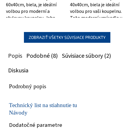
60x40cm, biela, je ideální
40x40cm, biela je ideální
volbou pro moderní a
volbou pro vaši koupelnu.
stylovou koupelnu. Jeho
Toto moderní umývadlo v
elegantní a čistý design
bílé barvě s rozměry
přidává koupelně...
40x40cm je nejen...
ZOBRAZIŤ VŠETKY SÚVISIACE PRODUKTY
Popis
Podobné (8)
Súvisiace súbory (2)
Diskusia
Podrobný popis
Technický list na stiahnutie tu
Návody
Dodatočné parametre