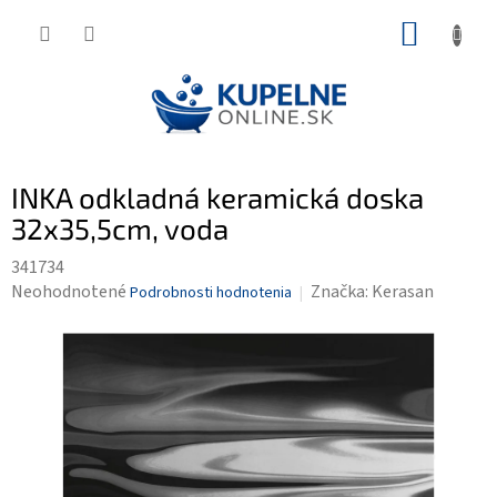
Prejsť
NÁKUP
na
KOŠÍK
obsah
INKA odkladná keramická doska
32x35,5cm, voda
341734
Priemerné
Neohodnotené
Značka:
Kerasan
Podrobnosti hodnotenia
hodnotenie
produktu
je
0,0
z
5
hviezdičiek.