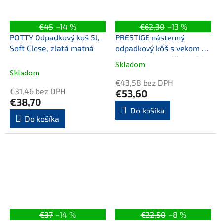
€45
–14 %
€62,30
–13 %
POTTY Odpadkový koš 5l,
PRESTIGE nástenný
Soft Close, zlatá matná
odpadkový kôš s vekom a
uchytením na sáčok, 42 l,
Skladom
Priemerné
biela
Skladom
hodnotenie
€43,58 bez DPH
produktu
€31,46 bez DPH
€53,60
je
€38,70
5,0
Do košíka
Do košíka
z
5
hviezdičiek.
€37
–14 %
€22,50
–8 %