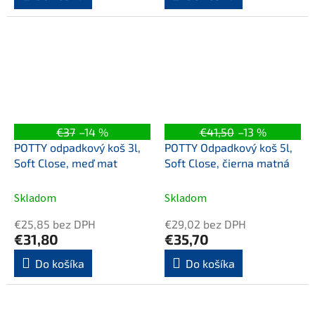
€37
–14 %
€41,50
–13 %
POTTY odpadkový koš 3l,
POTTY Odpadkový koš 5l,
Soft Close, meď mat
Soft Close, čierna matná
Skladom
Skladom
€25,85 bez DPH
€29,02 bez DPH
€31,80
€35,70
Do košíka
Do košíka