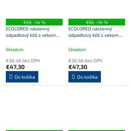
€55
–14 %
€55
–14 %
ECOLORED nástenný
ECOLORED nástenný
odpadkový kôš s vekom
odpadkový kôš s vekom
23l, ABS, Soft Touch, biela
23l, ABS, Soft Touch,
hnedá
Skladom
Skladom
€38,46 bez DPH
€38,46 bez DPH
€47,30
€47,30
Do košíka
Do košíka