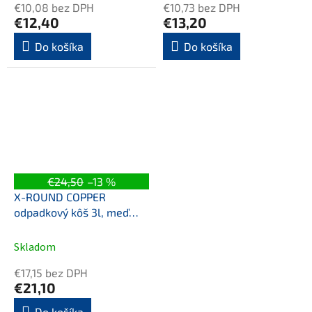
€10,08 bez DPH
€10,73 bez DPH
€12,40
€13,20
Do košíka
Do košíka
€24,50
–13 %
X-ROUND COPPER
odpadkový kôš 3l, meď
mat
Skladom
€17,15 bez DPH
€21,10
Do košíka