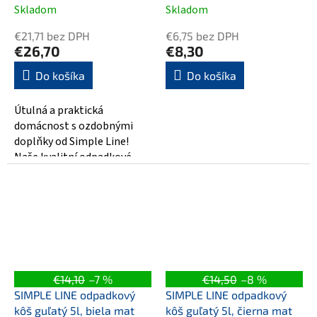
Skladom
Skladom
€21,71 bez DPH
€6,75 bez DPH
€26,70
€8,30
Do košíka
Do košíka
Útulná a praktická
domácnost s ozdobnými
doplňky od Simple Line!
Naše kvalitní odpadkové
koše jsou nezbytným
vybavením každé
domácnosti....
€14,10
–7 %
€14,50
–8 %
SIMPLE LINE odpadkový
SIMPLE LINE odpadkový
kôš guľatý 5l, biela mat
kôš guľatý 5l, čierna mat