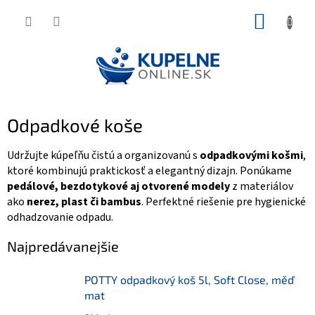
Prejsť
NÁKUP
na
KOŠÍK
obsah
Odpadkové koše
Udržujte kúpeľňu čistú a organizovanú s
odpadkovými košmi
,
ktoré kombinujú praktickosť a elegantný dizajn. Ponúkame
pedálové, bezdotykové aj otvorené modely
z materiálov
ako
nerez, plast či bambus
. Perfektné riešenie pre hygienické
odhadzovanie odpadu.
Najpredávanejšie
POTTY odpadkový koš 5l, Soft Close, měď
mat