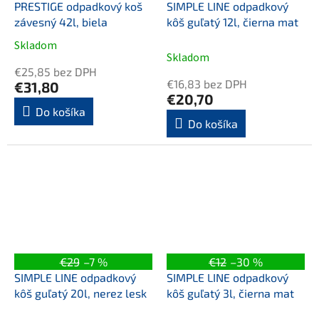
PRESTIGE odpadkový koš
SIMPLE LINE odpadkový
závesný 42l, biela
kôš guľatý 12l, čierna mat
Skladom
Priemerné
Skladom
hodnotenie
€25,85 bez DPH
produktu
€16,83 bez DPH
€31,80
je
€20,70
5,0
Do košíka
Do košíka
z
5
hviezdičiek.
€29
–7 %
€12
–30 %
SIMPLE LINE odpadkový
SIMPLE LINE odpadkový
kôš guľatý 20l, nerez lesk
kôš guľatý 3l, čierna mat