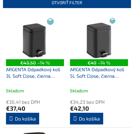
e
OTVORIŤ FILTER
p
r
V
o
ý
d
p
u
i
k
s
t
p
o
r
v
o
€43,50
–14 %
€49
–14 %
d
ARGENTA Odpadkový koš
ARGENTA Odpadkový koš
u
3l, Soft Close, čierna
5l, Soft Close, čierna
k
matná
matná
t
Skladom
Skladom
o
v
€30,41 bez DPH
€34,23 bez DPH
€37,40
€42,10
Do košíka
Do košíka