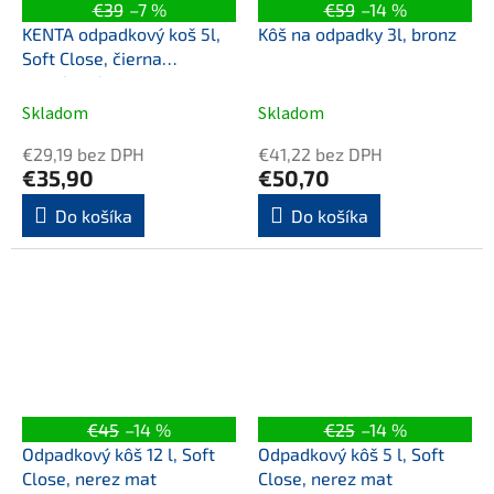
€39
–7 %
€59
–14 %
KENTA odpadkový koš 5l,
Kôš na odpadky 3l, bronz
Soft Close, čierna
mat/bambus
Skladom
Skladom
€29,19 bez DPH
€41,22 bez DPH
€35,90
€50,70
Do košíka
Do košíka
€45
–14 %
€25
–14 %
Odpadkový kôš 12 l, Soft
Odpadkový kôš 5 l, Soft
Close, nerez mat
Close, nerez mat