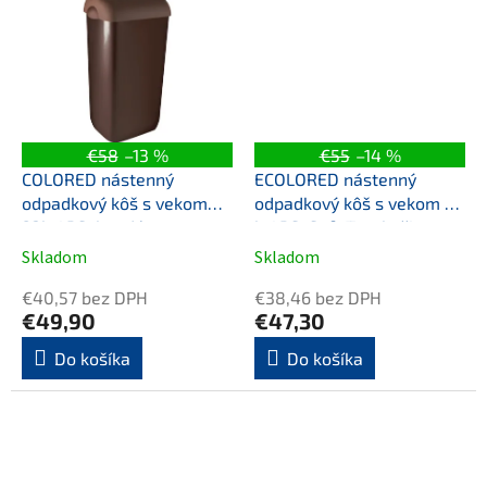
€58
–13 %
€55
–14 %
COLORED nástenný
ECOLORED nástenný
odpadkový kôš s vekom
odpadkový kôš s vekom 23
23l, ABS, hnedá
l, ABS, Soft Touch, čierna
mat
Skladom
Skladom
€40,57 bez DPH
€38,46 bez DPH
€49,90
€47,30
Do košíka
Do košíka