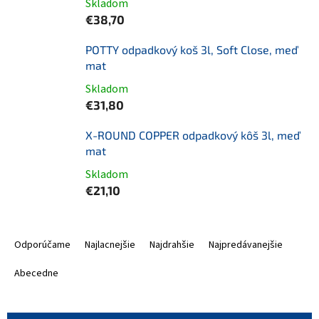
Skladom
€38,70
POTTY odpadkový koš 3l, Soft Close, meď
mat
Skladom
€31,80
X-ROUND COPPER odpadkový kôš 3l, meď
mat
Skladom
€21,10
R
a
Odporúčame
Najlacnejšie
Najdrahšie
Najpredávanejšie
d
e
Abecedne
n
i