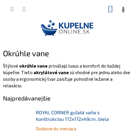
Prejsť
NÁKUP
na
KOŠÍK
obsah
Okrúhle vane
Štýlové
okrúhle vane
prinášajú luxus a komfort do každej
kúpeľne. Tieto
akrylátové vane
sú vhodné pre jednu alebo dve
osoby a ergonomický tvar zaisťuje pohodlné ležanie a
relaxáciu.
Najpredávanejšie
ROYAL CORNER guľatá vaňa s
konštrukciou 172x172x49cm, biela
Dodanie do mesiaca