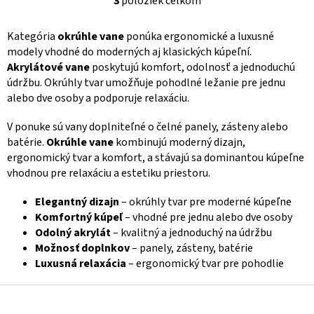
3
položiek celkom
O
v
l
Kategória
okrúhle vane
ponúka ergonomické a luxusné
á
modely vhodné do moderných aj klasických kúpeľní.
d
Akrylátové vane
poskytujú komfort, odolnosť a jednoduchú
a
údržbu. Okrúhly tvar umožňuje pohodlné ležanie pre jednu
c
alebo dve osoby a podporuje relaxáciu.
i
e
p
V ponuke sú vany doplniteľné o čelné panely, zásteny alebo
r
batérie.
Okrúhle vane
kombinujú moderný dizajn,
v
ergonomický tvar a komfort, a stávajú sa dominantou kúpeľne
k
vhodnou pre relaxáciu a estetiku priestoru.
y
v
Elegantný dizajn
– okrúhly tvar pre moderné kúpeľne
ý
Komfortný kúpeľ
– vhodné pre jednu alebo dve osoby
p
i
Odolný akrylát
– kvalitný a jednoduchý na údržbu
s
Možnosť doplnkov
– panely, zásteny, batérie
u
Luxusná relaxácia
– ergonomický tvar pre pohodlie
Z
á