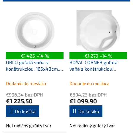
p
r
V
o
ý
d
p
u
i
k
s
t
p
o
r
v
o
€1 425
–14 %
€1 279
–14 %
d
OBLO guľatá vaňa s
ROYAL CORNER guľatá
u
konštrukciou, 165x48cm,
vaňa s konštrukciou
k
biela
172x172x49cm, biela
t
Dodanie do mesiaca
Dodanie do mesiaca
o
v
€996,34 bez DPH
€894,23 bez DPH
€1 225,50
€1 099,90
Do košíka
Do košíka
Netradičný guľatý tvar
Netradičný guľatý tvar