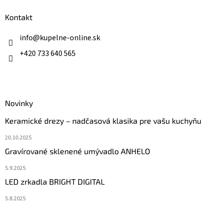
p
ä
Kontakt
t
i
info
@
kupelne-online.sk
e
+420 733 640 565
Novinky
Keramické drezy – nadčasová klasika pre vašu kuchyňu
20.10.2025
Gravírované sklenené umývadlo ANHELO
5.9.2025
LED zrkadla BRIGHT DIGITAL
5.8.2025