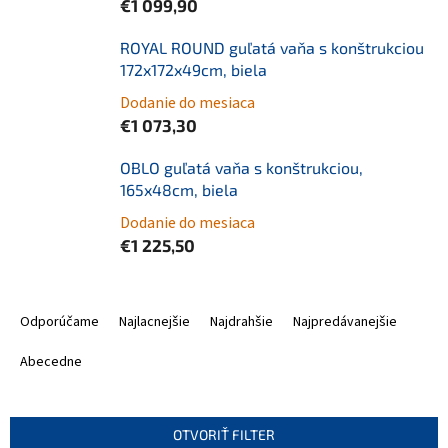
€1 099,90
ROYAL ROUND guľatá vaňa s konštrukciou
172x172x49cm, biela
Dodanie do mesiaca
€1 073,30
OBLO guľatá vaňa s konštrukciou,
165x48cm, biela
Dodanie do mesiaca
€1 225,50
R
a
Odporúčame
Najlacnejšie
Najdrahšie
Najpredávanejšie
d
e
Abecedne
n
i
e
OTVORIŤ FILTER