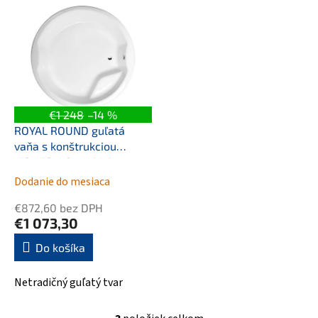
€1 248
–14 %
ROYAL ROUND guľatá
vaňa s konštrukciou
172x172x49cm, biela
Dodanie do mesiaca
€872,60 bez DPH
€1 073,30
Do košíka
Netradičný guľatý tvar