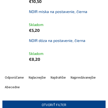
€10,50
NOIR miska na postavenie, čierna
Skladom
€5,20
NOIR dóza na postavenie, čierna
Skladom
€8,20
R
a
Odporúčame
Najlacnejšie
Najdrahšie
Najpredávanejšie
d
e
Abecedne
n
i
e
OTVORIŤ FILTER