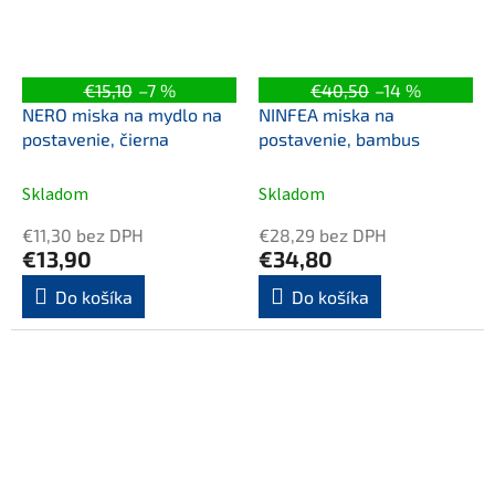
€15,10
–7 %
€40,50
–14 %
NERO miska na mydlo na
NINFEA miska na
postavenie, čierna
postavenie, bambus
Skladom
Skladom
€11,30 bez DPH
€28,29 bez DPH
€13,90
€34,80
Do košíka
Do košíka