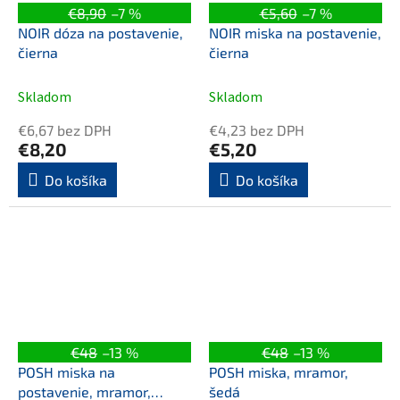
€8,90
–7 %
€5,60
–7 %
NOIR dóza na postavenie,
NOIR miska na postavenie,
čierna
čierna
Skladom
Skladom
€6,67 bez DPH
€4,23 bez DPH
€8,20
€5,20
Do košíka
Do košíka
€48
–13 %
€48
–13 %
POSH miska na
POSH miska, mramor,
postavenie, mramor,
šedá