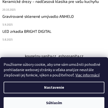
Keramické drezy – nadčasová klasika pre vašu kuchyňu
i
s
20.10.2025
u
Gravírované sklenené umývadlo ANHELO
5.9.2025
LED zrkadla BRIGHT DIGITAL
5.8.2025
koupelny-sanita.cz
eshopsanita.cz
Používame súbory cookie, aby sme vám umožnili pohodlné
prehliadanie webovej stránky a vďaka analýze neustále
zlepšovali jej funkcie, výkon a použiteľnosť.
Viac informácií
Nastavenie
Vytvoril Shoptet
Súhlasím
Copyright 2026
kupelne-online.sk
. Všetky práva vyhradené.