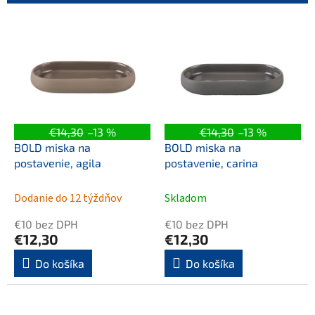
p
r
V
o
ý
d
p
u
i
k
s
t
p
o
r
v
o
€14,30
–13 %
€14,30
–13 %
d
BOLD miska na
BOLD miska na
u
postavenie, agila
postavenie, carina
k
t
Dodanie do 12 týždňov
Skladom
o
v
€10 bez DPH
€10 bez DPH
€12,30
€12,30
Do košíka
Do košíka