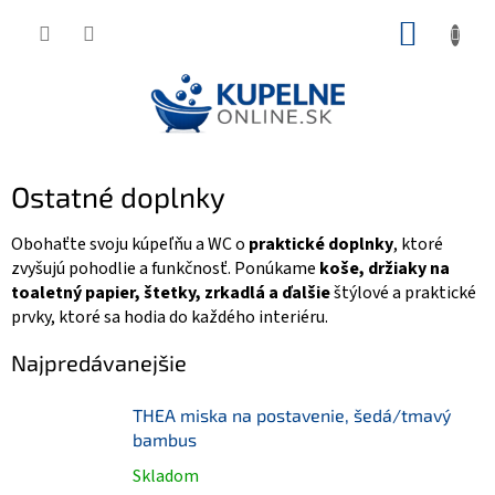
Prejsť
NÁKUP
na
KOŠÍK
obsah
Ostatné doplnky
Obohaťte svoju kúpeľňu a WC o
praktické doplnky
, ktoré
zvyšujú pohodlie a funkčnosť. Ponúkame
koše, držiaky na
toaletný papier, štetky, zrkadlá a ďalšie
štýlové a praktické
prvky, ktoré sa hodia do každého interiéru.
Najpredávanejšie
THEA miska na postavenie, šedá/tmavý
bambus
Skladom