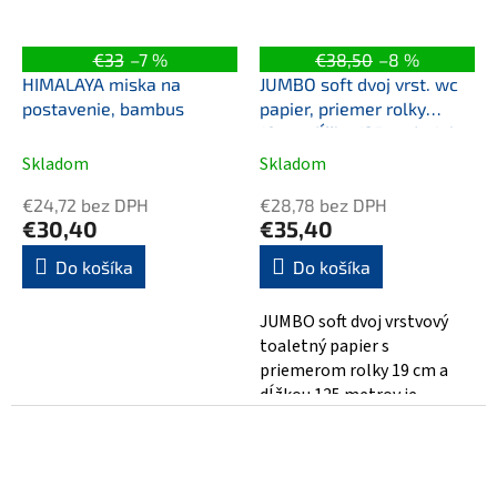
€33
–7 %
€38,50
–8 %
HIMALAYA miska na
JUMBO soft dvoj vrst. wc
postavenie, bambus
papier, priemer rolky
19cm, dĺžka 125m, dutinka
75mm
Skladom
Skladom
€24,72 bez DPH
€28,78 bez DPH
€30,40
€35,40
Do košíka
Do košíka
JUMBO soft dvoj vrstvový
toaletný papier s
priemerom rolky 19 cm a
dĺžkou 125 metrov je
ideálnou voľbou pre každú
domácnosť alebo...