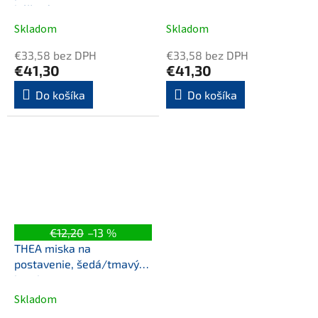
béžová
Skladom
Skladom
€33,58 bez DPH
€33,58 bez DPH
€41,30
€41,30
Do košíka
Do košíka
€12,20
–13 %
THEA miska na
postavenie, šedá/tmavý
bambus
Skladom