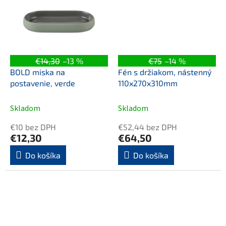
€14,30
–13 %
€75
–14 %
BOLD miska na
Fén s držiakom, nástenný
postavenie, verde
110x270x310mm
Skladom
Skladom
€10 bez DPH
€52,44 bez DPH
€12,30
€64,50
Do košíka
Do košíka