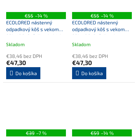
€55
–14 %
€55
–14 %
ECOLORED nástenný
ECOLORED nástenný
odpadkový kôš s vekom
odpadkový kôš s vekom
23l, ABS, Soft Touch, biela
23l, ABS, Soft Touch,
hnedá
Skladom
Skladom
€38,46 bez DPH
€38,46 bez DPH
€47,30
€47,30
Do košíka
Do košíka
€39
–7 %
€59
–14 %