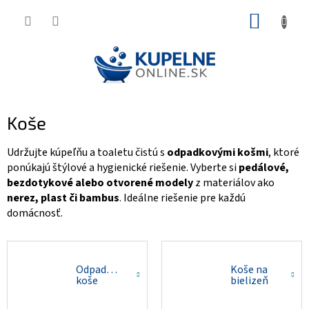
Prejsť
NÁKUP
na
KOŠÍK
obsah
Koše
Udržujte kúpeľňu a toaletu čistú s
odpadkovými košmi
, ktoré
ponúkajú štýlové a hygienické riešenie. Vyberte si
pedálové,
bezdotykové alebo otvorené modely
z materiálov ako
nerez, plast či bambus
. Ideálne riešenie pre každú
domácnosť.
Odpadkové
Koše na
koše
bielizeň