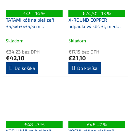
€49
–14 %
€24,50
–13 %
TATAMI kôš na bielizeň
X-ROUND COPPER
35,5x63x35,5cm,
odpadkový kôš 3l, meď
čierna/biela
mat
Skladom
Skladom
€34,23 bez DPH
€17,15 bez DPH
€42,10
€21,10
Do košíka
Do košíka
€48
–7 %
€48
–7 %
YOSHI kôš na bielizeň
YOSHI kôš na bielizeň