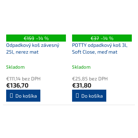
€159
–14 %
€37
–14 %
Odpadkový koš závesný
POTTY odpadkový koš 3l,
25l, nerez mat
Soft Close, meď mat
Skladom
Skladom
€111,14 bez DPH
€25,85 bez DPH
€136,70
€31,80
Do košíka
Do košíka