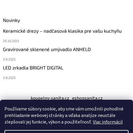
k
y
v
ý
Novinky
p
Keramické drezy – nadčasová klasika pre vašu kuchyňu
i
s
20.10.2025
u
Gravírované sklenené umývadlo ANHELO
5.9.2025
LED zrkadla BRIGHT DIGITAL
5.8.2025
koupelny-sanita.cz
eshopsanita.cz
Používame súbory cookie, aby sme vám umožnili pohodlné
prehliadanie webovej stránky a vďaka analýze neustále
zlepšovali jej funkcie, výkon a použiteľnosť.
Viac informácií