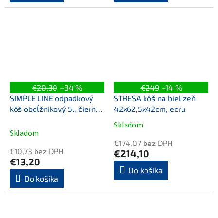
€20,30
–34 %
€249
–14 %
SIMPLE LINE odpadkový
STRESA kôš na bielizeň
kôš obdĺžnikový 5l, čierna
42x62,5x42cm, ecru
mat
Skladom
Priemerné
Skladom
hodnotenie
€174,07 bez DPH
produktu
€10,73 bez DPH
€214,10
je
€13,20
5,0
Do košíka
Do košíka
z
5
hviezdičiek.