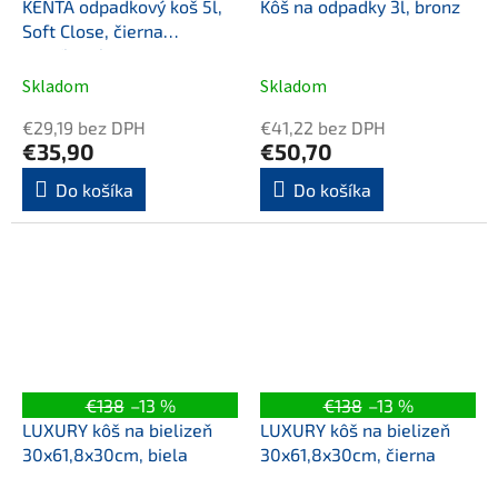
KENTA odpadkový koš 5l,
Kôš na odpadky 3l, bronz
Soft Close, čierna
mat/bambus
Skladom
Skladom
€29,19 bez DPH
€41,22 bez DPH
€35,90
€50,70
Do košíka
Do košíka
€138
–13 %
€138
–13 %
LUXURY kôš na bielizeň
LUXURY kôš na bielizeň
30x61,8x30cm, biela
30x61,8x30cm, čierna