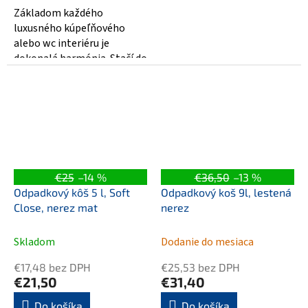
Základom každého
luxusného kúpeľňového
alebo wc interiéru je
dokonalá harmónia. Stačí do
neho zahrnúť precízne
spracované doplnky, ako...
€25
–14 %
€36,50
–13 %
Odpadkový kôš 5 l, Soft
Odpadkový koš 9l, lestená
Close, nerez mat
nerez
Skladom
Dodanie do mesiaca
€17,48 bez DPH
€25,53 bez DPH
€21,50
€31,40
Do košíka
Do košíka