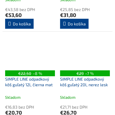
Priemerné
Priemerné
biela
hodnotenie
hodnotenie
€43,58 bez DPH
€25,85 bez DPH
produktu
produktu
€53,60
€31,80
je
je
5,0
5,0
Do košíka
Do košíka
z
z
5
5
hviezdičiek.
hviezdičiek.
€22,50
–8 %
€29
–7 %
SIMPLE LINE odpadkový
SIMPLE LINE odpadkový
kôš guľatý 12l, čierna mat
kôš guľatý 20l, nerez lesk
Skladom
Skladom
€16,83 bez DPH
€21,71 bez DPH
€20,70
€26,70