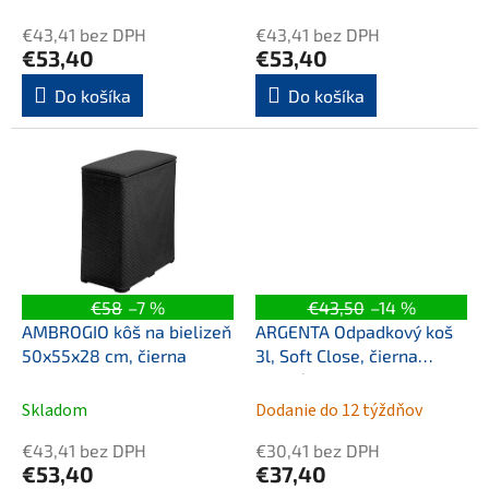
o
v
€43,41 bez DPH
€43,41 bez DPH
€53,40
€53,40
Do košíka
Do košíka
€58
–7 %
€43,50
–14 %
AMBROGIO kôš na bielizeň
ARGENTA Odpadkový koš
50x55x28 cm, čierna
3l, Soft Close, čierna
matná
Skladom
Dodanie do 12 týždňov
€43,41 bez DPH
€30,41 bez DPH
€53,40
€37,40