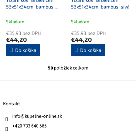
53x51x34cm, bambus,
53x51x34cm, bambus, sivá
modrá
Skladom
Skladom
€35,93 bez DPH
€35,93 bez DPH
€44,20
€44,20
Do košíka
Do košíka
50
položiek celkom
O
v
l
Z
á
á
d
p
a
ä
Kontakt
c
t
i
i
info
@
kupelne-online.sk
e
p
e
+420 733 640 565
r
v