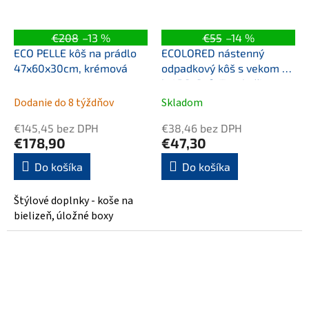
€208
–13 %
€55
–14 %
ECO PELLE kôš na prádlo
ECOLORED nástenný
47x60x30cm, krémová
odpadkový kôš s vekom 23
l, ABS, Soft Touch, čierna
mat
Dodanie do 8 týždňov
Skladom
€145,45 bez DPH
€38,46 bez DPH
€178,90
€47,30
Do košíka
Do košíka
Štýlové doplnky - koše na
bielizeň, úložné boxy