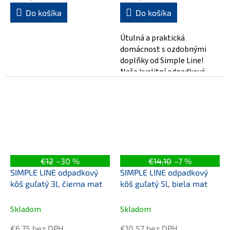
Do košíka
Do košíka
Útulná a praktická
domácnost s ozdobnými
doplňky od Simple Line!
Naše kvalitní odpadkové
koše jsou nezbytným
vybavením každé
domácnosti....
€12
–30 %
€14,10
–7 %
SIMPLE LINE odpadkový
SIMPLE LINE odpadkový
kôš guľatý 3l, čierna mat
kôš guľatý 5l, biela mat
Skladom
Skladom
€6,75 bez DPH
€10,57 bez DPH