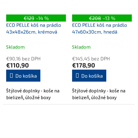
€129
–14 %
€208
–13 %
ECO PELLE kôš na prádlo
ECO PELLE kôš na prádlo
43x48x26cm, krémová
47x60x30cm, hnedá
Skladom
Skladom
€90,16 bez DPH
€145,45 bez DPH
€110,90
€178,90
Do košíka
Do košíka
Štýlové doplnky - koše na
Štýlové doplnky - koše na
bielizeň, úložné boxy
bielizeň, úložné boxy