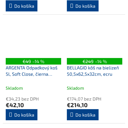
Do košíka
Do košíka
€49
–14 %
€249
–14 %
ARGENTA Odpadkový koš
BELLAGIO kôš na bielizeň
5l, Soft Close, čierna
50,5x62,5x32cm, ecru
matná
Skladom
Skladom
€34,23 bez DPH
€174,07 bez DPH
€42,10
€214,10
Do košíka
Do košíka