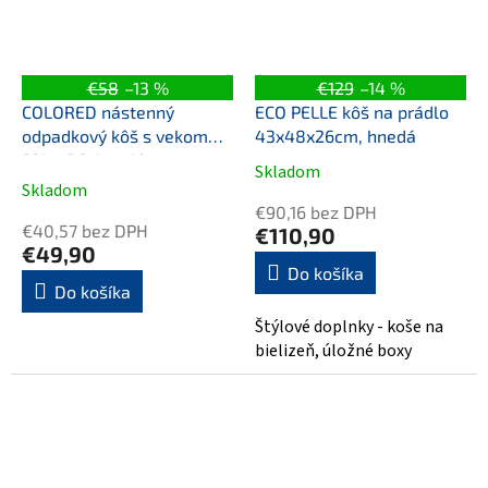
€58
–13 %
€129
–14 %
COLORED nástenný
ECO PELLE kôš na prádlo
odpadkový kôš s vekom
43x48x26cm, hnedá
23l, ABS, hnedá
Skladom
Priemerné
Skladom
hodnotenie
€90,16 bez DPH
produktu
€40,57 bez DPH
€110,90
je
€49,90
5,0
Do košíka
Do košíka
z
5
Štýlové doplnky - koše na
hviezdičiek.
bielizeň, úložné boxy