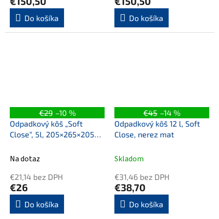
€150,50
€150,50
Do košíka
Do košíka
€29
–10 %
€45
–14 %
Odpadkový kôš „Soft
Odpadkový kôš 12 l, Soft
Close“, 5l, 205×265×205
Close, nerez mat
mm, Nerez
Na dotaz
Skladom
€21,14 bez DPH
€31,46 bez DPH
€26
€38,70
Do košíka
Do košíka