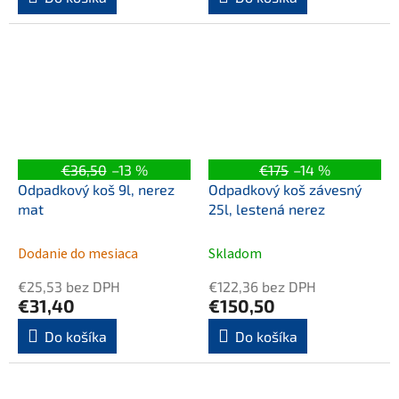
€36,50
–13 %
€175
–14 %
Odpadkový koš 9l, nerez
Odpadkový koš závesný
mat
25l, lestená nerez
Dodanie do mesiaca
Skladom
€25,53 bez DPH
€122,36 bez DPH
€31,40
€150,50
Do košíka
Do košíka