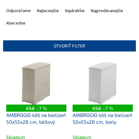
R
a
Odporúčame
Najlacnejšie
Najdrahšie
Najpredávanejšie
d
e
Abecedne
n
i
e
OTVORIŤ FILTER
p
r
V
o
ý
d
p
u
i
k
s
t
p
o
r
v
o
€58
–7 %
€58
–7 %
d
AMBROGIO kôš na bielizeň
AMBROGIO kôš na bielizeň
u
50x55x28 cm, béžový
50x55x28 cm, biely
k
t
Skladom
Skladom