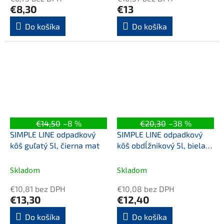
€8,30
€13
Do košíka
Do košíka
€14,50
–8 %
€20,30
–38 %
SIMPLE LINE odpadkový
SIMPLE LINE odpadkový
kôš guľatý 5l, čierna mat
kôš obdĺžnikový 5l, biela
mat
Skladom
Skladom
€10,81 bez DPH
€10,08 bez DPH
€13,30
€12,40
Do košíka
Do košíka