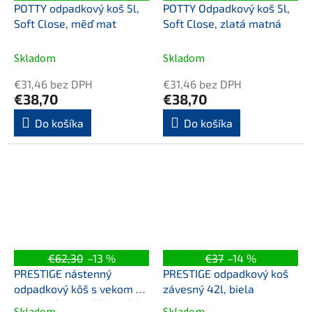
POTTY odpadkový koš 5l,
POTTY Odpadkový koš 5l,
Soft Close, měď mat
Soft Close, zlatá matná
Skladom
Skladom
€31,46 bez DPH
€31,46 bez DPH
€38,70
€38,70
Do košíka
Do košíka
€62,30
–13 %
€37
–14 %
PRESTIGE nástenný
PRESTIGE odpadkový koš
odpadkový kôš s vekom a
závesný 42l, biela
uchytením na sáčok, 42 l,
Skladom
Skladom