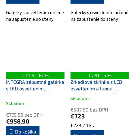
Galerky s osvetlením určené
Galerky s osvetlením určené
na zapustenie do steny
na zapustenie do steny
€1 115
–14 %
€770
–6 %
INTEGRA zápustná galérka
Zrkadlová skrinka s LED
s LED osvetlením,
osvetlením a lupou,
95x70cm
obojstranným zrkadlom
Skladom
Priemerné
LUX 80x70x14 cm
Skladom
hodnotenie
€587,80 bez DPH
produktu
€779,59 bez DPH
€723
je
€958,90
Jednotková
€723 / 1 ks
5,0
Do košíka
cena:
z