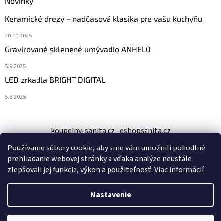
ý
Novinky
p
Keramické drezy – nadčasová klasika pre vašu kuchyňu
i
s
20.10.2025
u
Gravírované sklenené umývadlo ANHELO
5.9.2025
LED zrkadla BRIGHT DIGITAL
5.8.2025
koupelny-sanita.cz
eshopsanita.cz
Používame súbory cookie, aby sme vám umožnili pohodlné
prehliadanie webovej stránky a vďaka analýze neustále
zlepšovali jej funkcie, výkon a použiteľnosť.
Viac informácií
Nastavenie
Vytvoril Shoptet