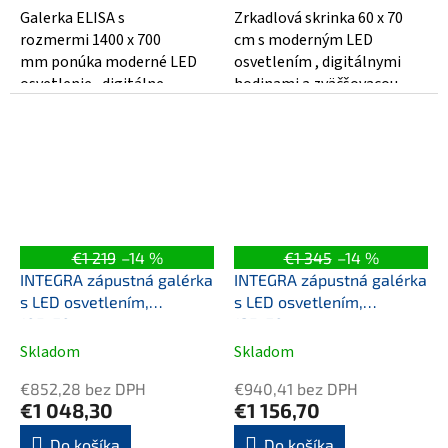
5
5
Galerka ELISA s
Zrkadlová skrinka 60 x 70
hviezdičiek.
hviezdičiek.
rozmermi 1400 x 700
cm s moderným LED
mm ponúka moderné LED
osvetlením , digitálnymi
osvetlenie , digitálne
hodinami a zväčšovacou...
hodiny , elektrickú...
€1 219
–14 %
€1 345
–14 %
INTEGRA zápustná galérka
INTEGRA zápustná galérka
s LED osvetlením,
s LED osvetlením,
105x70cm
125x70cm
Skladom
Skladom
€852,28 bez DPH
€940,41 bez DPH
€1 048,30
€1 156,70
Do košíka
Do košíka