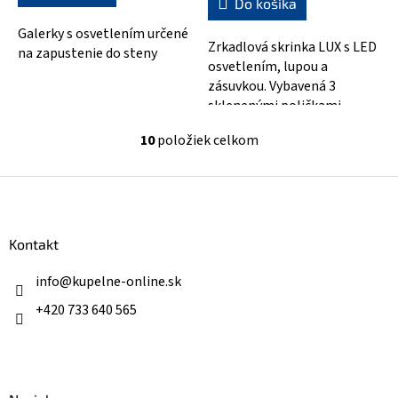
Do košíka
5
hviezdičiek.
Galerky s osvetlením určené
Zrkadlová skrinka LUX s LED
na zapustenie do steny
osvetlením, lupou a
zásuvkou. Vybavená 3
sklenenými poličkami,
ktoré sú výškovo
10
položiek celkom
nastaviteľné, takže si...
O
v
l
Z
á
á
d
p
a
ä
Kontakt
c
t
i
i
info
@
kupelne-online.sk
e
p
e
+420 733 640 565
r
v
k
y
v