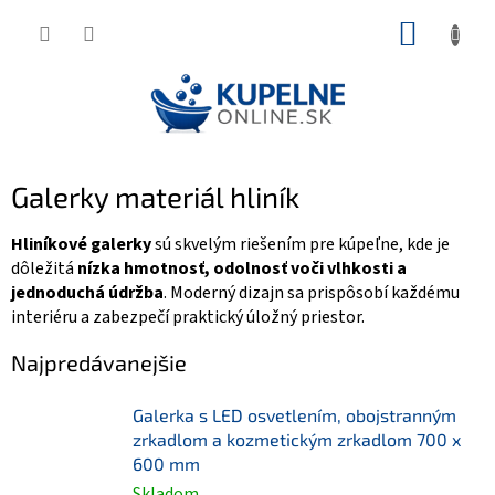
Prejsť
NÁKUP
na
KOŠÍK
obsah
Galerky materiál hliník
Hliníkové galerky
sú skvelým riešením pre kúpeľne, kde je
dôležitá
nízka hmotnosť, odolnosť voči vlhkosti a
jednoduchá údržba
. Moderný dizajn sa prispôsobí každému
interiéru a zabezpečí praktický úložný priestor.
Najpredávanejšie
Galerka s LED osvetlením, obojstranným
zrkadlom a kozmetickým zrkadlom 700 x
600 mm
Skladom