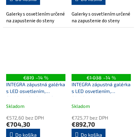
Galerky s osvetlením určené
Galerky s osvetlením určené
na zapustenie do steny
na zapustenie do steny
€819
–14 %
€1 038
–14 %
INTEGRA zápustná galérka
INTEGRA zápustná galérka
s LED osvetlením,
s LED osvetlením,
65x70cm, ľavá/pravá
85x70cm
Skladom
Skladom
€572,60 bez DPH
€725,77 bez DPH
€704,30
€892,70
Do košíka
Do košíka