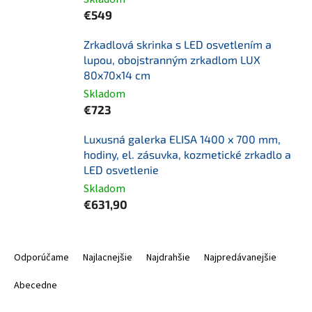
€549
Zrkadlová skrinka s LED osvetlením a
lupou, obojstranným zrkadlom LUX
80x70x14 cm
Skladom
€723
Luxusná galerka ELISA 1400 x 700 mm,
hodiny, el. zásuvka, kozmetické zrkadlo a
LED osvetlenie
Skladom
€631,90
R
a
Odporúčame
Najlacnejšie
Najdrahšie
Najpredávanejšie
d
e
Abecedne
n