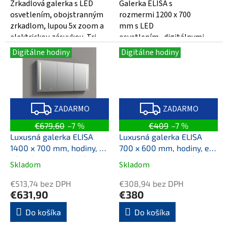
5
5
Zrkadlová galerka s LED
Galerka ELISA s
hviezdičiek.
hviezdičiek.
osvetlením, obojstranným
rozmermi 1200 x 700
zrkadlom, lupou 5x zoom a
mm s LED
elektrickou zásuvkou. Tri
osvetlením , digitálnymi
nastaviteľné sklenené
hodinami , elektrickou...
Digitálne hodiny
Digitálne hodiny
poličky...
Z
Z
A
A
ZADARMO
ZADARMO
D
D
A
A
€679,60
–7 %
€409
–7 %
R
R
M
M
Luxusná galerka ELISA
Luxusná galerka ELISA
O
O
1400 x 700 mm, hodiny, el.
700 x 600 mm, hodiny, el.
zásuvka, kozmetické
zásuvka, kozmetické
Skladom
Skladom
Priemerné
Priemerné
zrkadlo a LED osvetlenie
zrkadlo a LED osvetlenie
hodnotenie
hodnotenie
€513,74 bez DPH
€308,94 bez DPH
produktu
produktu
€631,90
€380
je
je
4,5
4,1
Do košíka
Do košíka
z
z