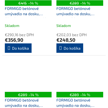
€415
–14 %
€289
–14 %
FORMIGO betónové
FORMIGO betónové
umývadlo na dosku,
umývadlo na dosku,
60x40cm, tmavo hnedá
priemer 39cm, antracit
mat
mat
Skladom
Skladom
€290,16 bez DPH
€202,03 bez DPH
€356,90
€248,50
Do košíka
Do košíka
€289
–14 %
€289
–14 %
FORMIGO betónové
FORMIGO betónové
umývadlo na dosku,
umývadlo na dosku,