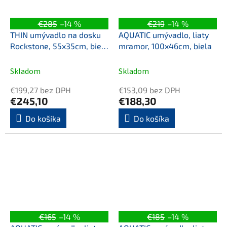
€285
–14 %
€219
–14 %
THIN umývadlo na dosku
AQUATIC umývadlo, liaty
Rockstone, 55x35cm, biela
mramor, 100x46cm, biela
mat
Skladom
Skladom
€199,27 bez DPH
€153,09 bez DPH
€245,10
€188,30
Do košíka
Do košíka
€165
–14 %
€185
–14 %