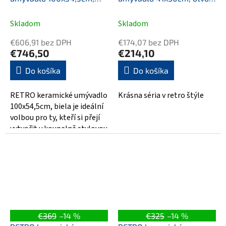
biela
pre batériu vpravo, bez
prepadu, biela
Skladom
Skladom
€606,91 bez DPH
€174,07 bez DPH
€746,50
€214,10
Do košíka
Do košíka
RETRO keramické umývadlo
Krásna séria v retro štýle
100x54,5cm, biela je ideální
volbou pro ty, kteří si přejí
vytvořit v koupelně stylovou
retro atmosféru. Toto...
€369
–14 %
€325
–14 %