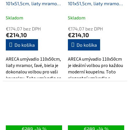
101x51,5cm, liaty mramor,
101x51,5cm, liaty mramor,
ľavé, biela
pravé, biela
Skladom
Skladom
€174,07 bez DPH
€174,07 bez DPH
€214,10
€214,10
Do košíka
Do košíka
ARECA umývadlo 110x50cm,
ARECA umývadlo 110x50cm
liaty mramor, ľavé, biela je
je ideální volbou pro každou
dokonalou volbou pro vaši
moderní koupelnu. Toto
koupelnu. Toto umývadlo se
elegantní umývadlo s
vyznačuje krásným
rozměry 110x50cm je
designem a...
vyrobeno z...
€289
–14 %
€289
–14 %