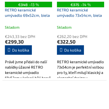
€348
–13 %
€375
–14 %
RETRO keramické
RETRO keramické
umývadlo 69x52cm, biela
umývadlo 73x54cm, biela
Skladom
Skladom
€243,33 bez DPH
€262,20 bez DPH
€299,30
€322,50
Do košíka
Do košíka
Právě jsme přidali do naší
RETRO keramické umývadlo
nabídky úžasné RETRO
73x54cm je perfektní volbou
keramické umývadlo
pro ty, kteří milují klasický a
69x52cm v krásné bílé barvě.
elegantní design v
Toto umývadlo je ideální
koupelně. Toto nádherné
volbou pro...
bílé...