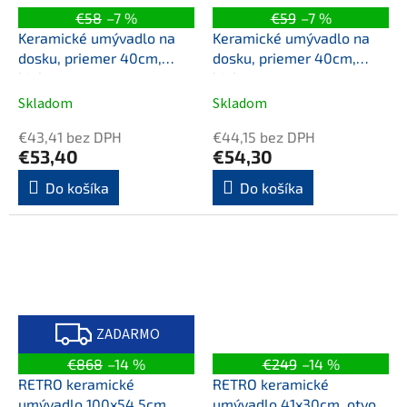
€58
–7 %
€59
–7 %
Keramické umývadlo na
Keramické umývadlo na
dosku, priemer 40cm,
dosku, priemer 40cm,
biela
biela
Skladom
Skladom
€43,41 bez DPH
€44,15 bez DPH
€53,40
€54,30
Do košíka
Do košíka
Z
A
ZADARMO
D
A
€868
–14 %
€249
–14 %
R
M
RETRO keramické
RETRO keramické
O
umývadlo 100x54,5cm,
umývadlo 41x30cm, otvor