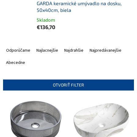
GARDA keramické umývadlo na dosku,
50x40cm, biela
Skladom
€136,70
R
a
Odporúčame
Najlacnejšie
Najdrahšie
Najpredávanejšie
d
e
Abecedne
n
i
e
OTVORIŤ FILTER
p
r
V
o
ý
d
p
u
i
k
s
t
p
o