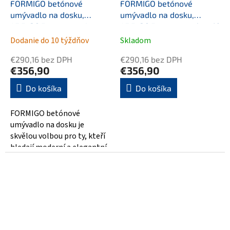
FORMIGO betónové
FORMIGO betónové
umývadlo na dosku,
umývadlo na dosku,
47,5x36,5cm, antracit mat
47,5x36,5cm, tmavo hnedá
mat
Dodanie do 10 týždňov
Skladom
€290,16 bez DPH
€290,16 bez DPH
€356,90
€356,90
Do košíka
Do košíka
FORMIGO betónové
umývadlo na dosku je
skvělou volbou pro ty, kteří
hledají moderní a elegantní
design pro svou koupelnu. S
rozměry...