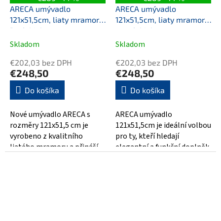
ARECA umývadlo
ARECA umývadlo
121x51,5cm, liaty mramor,
121x51,5cm, liaty mramor,
ľavé, biela
pravé, biela
Skladom
Skladom
€202,03 bez DPH
€202,03 bez DPH
€248,50
€248,50
Do košíka
Do košíka
Nové umývadlo ARECA s
ARECA umývadlo
rozměry 121x51,5 cm je
121x51,5cm je ideální volbou
vyrobeno z kvalitního
pro ty, kteří hledají
liatého mramoru a přináší
elegantní a funkční doplněk
luxusní vzhled do každé
do své koupelny. Toto
koupelny. Jeho...
umývadlo je vyrobeno...