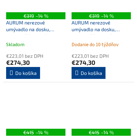
€319
–14 %
€319
–14 %
AURUM nerezové
AURUM nerezové
umývadlo na dosku,
umývadlo na dosku,
priemer 38cm, vrátane
priemer 38cm, vrátane
odtoku, tepané, zlato mat
odtoku, tepaný kov, meď
Skladom
Dodanie do 10 týždňov
mat
€223,01 bez DPH
€223,01 bez DPH
€274,30
€274,30
Do košíka
Do košíka
€415
–14 %
€415
–14 %