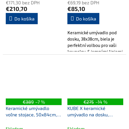
€171,30 bez DPH
€69,19 bez DPH
€210,70
€85,10
Do košíka
Do košíka
Keramické umývadlo pod
dosku, 38x38cm, biela je
perfektní volbou pro vaši
koupelnu. S jemnými liniemi
a klasickým designem v bílé
barvě...
€389
–7 %
€275
–14 %
Keramické umývadlo
KUBE X keramické
voľne stojace, 50x84cm,
umývadlo na dosku,
biela
priemer 40cm, biela
ExtraGlaze