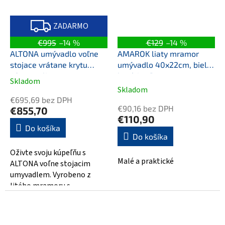
Z
A
ZADARMO
D
A
€995
–14 %
€129
–14 %
R
M
ALTONA umývadlo voľne
AMAROK liaty mramor
O
stojace vrátane krytu
umývadlo 40x22cm, biele,
výpuste, liaty mramor,
batéria vľavo
Skladom
Priemerné
priemer 43,5x85cm, biela
Skladom
hodnotenie
mat
€695,69 bez DPH
produktu
€90,16 bez DPH
€855,70
je
€110,90
5,0
Do košíka
Do košíka
z
5
Oživte svoju kúpeľňu s
hviezdičiek.
Malé a praktické
ALTONA voľne stojacim
umyvadlem. Vyrobeno z
litého mramoru s
priemerom 43,5 cm a výškou
85 cm, prináša moderný...