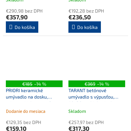
Skladom
Skladom
€290,98 bez DPH
€192,28 bez DPH
€357,90
€236,50
Do košíka
Do košíka
€185
–14 %
€369
–14 %
PRIORI keramické
TARANT betónové
umývadlo na dosku,
umývadlo s výpusťou,
priemer 41,5cm, meď
58x36cm, biely pieskovec
Dodanie do mesiaca
Skladom
€129,35 bez DPH
€257,97 bez DPH
€159,10
€317,30