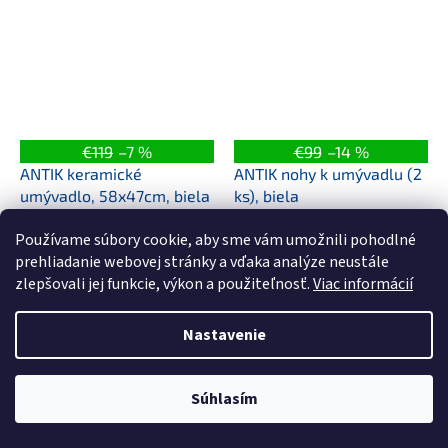
výpuste o veľkosti 90x46 cm
funkčnost? Pak je pro vás
je vyrobené z...
ideální volbou naše...
€119
–7 %
€99
–14 %
ANTIK keramické
ANTIK nohy k umývadlu (2
umývadlo, 58x47cm, biela
ks), biela
Používame súbory cookie, aby sme vám umožnili pohodlné
Skladom
Skladom
prehliadanie webovej stránky a vďaka analýze neustále
zlepšovali jej funkcie, výkon a použiteľnosť.
Viac informácií
€89,02 bez DPH
€69,19 bez DPH
€109,50
€85,10
Nastavenie
Do košíka
Do košíka
Predstavujeme vám nové
Súhlasím
ANTIK keramické umývadlo,
ktoré sa stane skvostom v