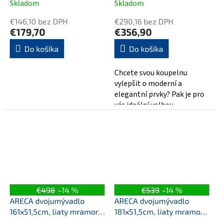
Skladom
Skladom
€146,10 bez DPH
€290,16 bez DPH
€179,70
€356,90
Do košíka
Do košíka
Chcete svou koupelnu
vylepšit o moderní a
elegantní prvky? Pak je pro
vás ideální volbou
dvojumývadlo ARECA s
rozměry 141x51,5cm....
€498
–14 %
€539
–14 %
ARECA dvojumývadlo
ARECA dvojumývadlo
161x51,5cm, liaty mramor,
181x51,5cm, liaty mramor,