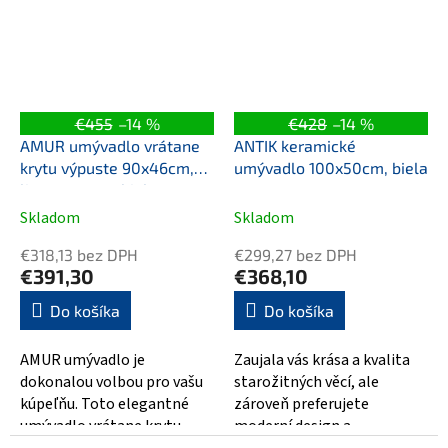
€455
–14 %
€428
–14 %
AMUR umývadlo vrátane
ANTIK keramické
krytu výpuste 90x46cm,
umývadlo 100x50cm, biela
liaty mramor, biela
Skladom
Skladom
€318,13 bez DPH
€299,27 bez DPH
€391,30
€368,10
Do košíka
Do košíka
AMUR umývadlo je
Zaujala vás krása a kvalita
dokonalou volbou pro vašu
starožitných věcí, ale
kúpeľňu. Toto elegantné
zároveň preferujete
umývadlo vrátane krytu
moderní design a