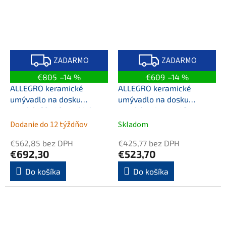
Z
Z
A
A
ZADARMO
ZADARMO
D
D
A
A
€805
–14 %
€609
–14 %
R
R
M
M
ALLEGRO keramické
ALLEGRO keramické
O
O
umývadlo na dosku
umývadlo na dosku
vysoké, 60x40cm, biela
vysoké, priemer 42cm,
biela
Dodanie do 12 týždňov
Skladom
€562,85 bez DPH
€425,77 bez DPH
€692,30
€523,70
Do košíka
Do košíka