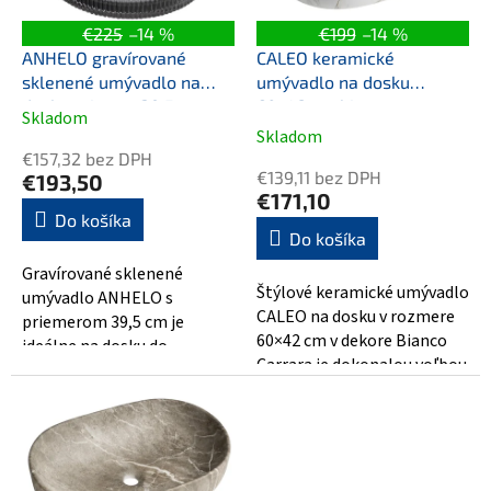
r
v
o
€225
–14 %
€199
–14 %
d
ANHELO gravírované
CALEO keramické
u
sklenené umývadlo na
umývadlo na dosku
k
dosku priemer 39,5cm,
60x42cm, bianco carrara
Skladom
Priemerné
t
čierna
Skladom
hodnotenie
o
€157,32 bez DPH
produktu
v
€139,11 bez DPH
€193,50
je
€171,10
5,0
Do košíka
Do košíka
z
5
Gravírované sklenené
hviezdičiek.
Štýlové keramické umývadlo
umývadlo ANHELO s
CALEO na dosku v rozmere
priemerom 39,5 cm je
60×42 cm v dekore Bianco
ideálne na dosku do
Carrara je dokonalou voľbou
modernej kúpeľne. Čierne
pre elegantné kúpeľne.
sklo dodáva priestoru štýl
Kombinuje...
a...