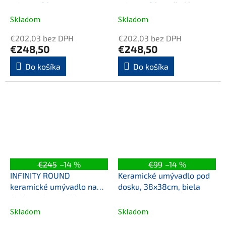
priemer 39cm, tmavo
primere 39cm, šedá mat
hnedá mat
Skladom
Skladom
€202,03 bez DPH
€202,03 bez DPH
€248,50
€248,50
Do košíka
Do košíka
€245
–14 %
€99
–14 %
INFINITY ROUND
Keramické umývadlo pod
keramické umývadlo na
dosku, 38x38cm, biela
dosku, priemer 36cm,
čierna mat
Skladom
Skladom