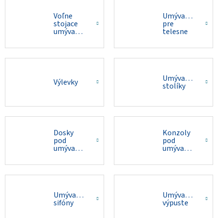
Voľne
Umývadlá
stojace
pre
umývadlá
telesne
postihnutých
Umývadlové
Výlevky
stolíky
Dosky
Konzoly
pod
pod
umývadla
umývadlá
Umývadlové
Umývadlové
sifóny
výpuste