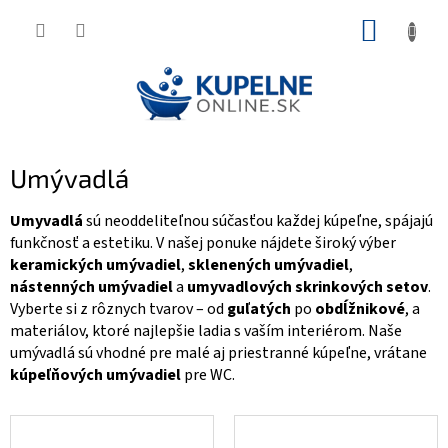
Prejsť
NÁKUP
na
KOŠÍK
obsah
Umývadlá
Umyvadlá
sú neoddeliteľnou súčasťou každej kúpeľne, spájajú
funkčnosť a estetiku. V našej ponuke nájdete široký výber
keramických umývadiel
,
sklenených umývadiel
,
nástenných umývadiel
a
umyvadlových skrinkových setov
.
Vyberte si z rôznych tvarov – od
guľatých
po
obdĺžnikové
, a
materiálov, ktoré najlepšie ladia s vaším interiérom. Naše
umývadlá sú vhodné pre malé aj priestranné kúpeľne, vrátane
kúpeľňových umývadiel
pre WC.