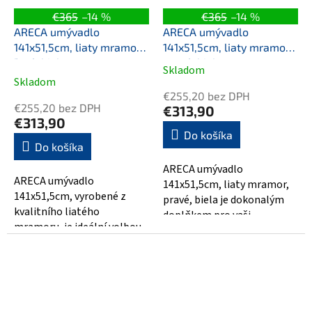
€365
–14 %
€365
–14 %
ARECA umývadlo
ARECA umývadlo
141x51,5cm, liaty mramor,
141x51,5cm, liaty mramor,
ľavé, biela
pravé, biela
Skladom
Priemerné
Skladom
hodnotenie
€255,20 bez DPH
produktu
€255,20 bez DPH
€313,90
je
€313,90
5,0
Do košíka
Do košíka
z
5
ARECA umývadlo
hviezdičiek.
ARECA umývadlo
141x51,5cm, liaty mramor,
141x51,5cm, vyrobené z
pravé, biela je dokonalým
kvalitního liatého
doplňkem pro vaši
mramoru, je ideální volbou
koupelnu. Jeho rozměry
pro váš moderně zařízený
141x51,5cm poskytují
interiér. S jeho elegantním...
dostatek...