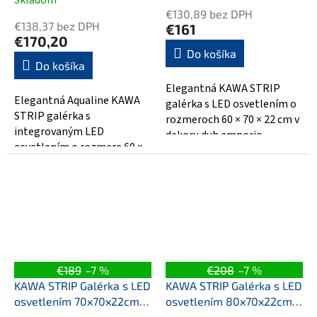
Skladom
hodnotenie
€130,89 bez DPH
produktu
€138,37 bez DPH
€161
je
€170,20
5,0
Do košíka
Do košíka
z
5
Elegantná KAWA STRIP
hviezdičiek.
Elegantná Aqualine KAWA
galérka s LED osvetlením o
STRIP galérka s
rozmeroch 60 × 70 × 22 cm v
integrovaným LED
dekoru dub emporio.
osvetlením o rozmere 60 ×
Vyrobená z MDF / lamina,
70 × 22 cm v čistom bielom
poskytuje...
dekore. Vyrobená z...
€189
–7 %
€208
–7 %
KAWA STRIP Galérka s LED
KAWA STRIP Galérka s LED
osvetlením 70x70x22cm,
osvetlením 80x70x22cm,
biela
biela