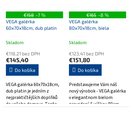
€158
–7 %
€165
–8 %
VEGA galérka
VEGA galérka
60x70x18cm, dub platin
80x70x18cm, biela
Skladom
Skladom
€118,21 bez DPH
€123,41 bez DPH
€145,40
€151,80
Do košíka
Do košíka
VEGA galérka 60x70x18cm,
Predstavujeme Vám náš
dub platin je jedním z
nový výrobok - VEGA galérka
nejpraktičtějších doplňků
v elegantnom bielom
do vašeho domova. Tento
prevedení. S výškou 80cm,
úžasný kus nábytku vám
šírkou 70cm a hĺbkou 18cm
nabízí dostatek...
sa stane...