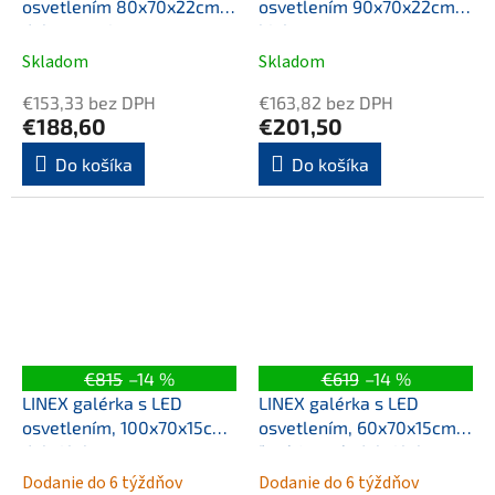
osvetlením 80x70x22cm,
osvetlením 90x70x22cm,
dub emporio
biela
Skladom
Skladom
€153,33 bez DPH
€163,82 bez DPH
€188,60
€201,50
Do košíka
Do košíka
€815
–14 %
€619
–14 %
LINEX galérka s LED
LINEX galérka s LED
osvetlením, 100x70x15cm,
osvetlením, 60x70x15cm,
dub Alabama
ľavá/pravá, dub Alabama
Dodanie do 6 týždňov
Dodanie do 6 týždňov