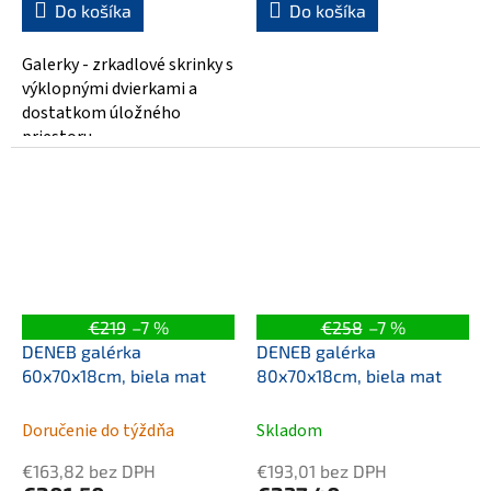
Do košíka
Do košíka
Galerky - zrkadlové skrinky s
výklopnými dvierkami a
dostatkom úložného
priestoru
€219
–7 %
€258
–7 %
DENEB galérka
DENEB galérka
60x70x18cm, biela mat
80x70x18cm, biela mat
Doručenie do týždňa
Skladom
€163,82 bez DPH
€193,01 bez DPH