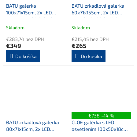
BATU galerka
BATU zrkadlová galerka
100x71x15cm, 2x LED
60x71x155cm, 2x LED
osvetlenie, biela lesk
osvetlenie, biela biela
Skladom
Skladom
€283,74 bez DPH
€215,45 bez DPH
€349
€265
Do košíka
Do košíka
€738
–14 %
BATU zrkadlová galerka
CLOE galérka s LED
80x71x15cm, 2x LED
osvetlením 100x50x18cm,
osvetlenie, biela lesk
dub Alabama