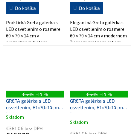
Do košíka
Do košíka
Praktická Greta galérka s
Elegantná Greta galérka s
LED osvetlením o rozmere
LED osvetlením o rozmere
60 × 70 × 14 cm v
60 × 70 × 14 cm v modernom
elegantnom bielom
čiernom matnom dekore.
matnom prevedení. Skriňka
Vyrobená z MDF / lamina,
má tri nastaviteľné...
ponúka tri...
€545
–14 %
€545
–14 %
GRETA galérka s LED
GRETA galérka s LED
osvetlením, 81x70x14cm,
osvetlením, 81x70x14cm,
biela mat
čierna mat
Skladom
Priemerné
Skladom
hodnotenie
€381,06 bez DPH
produktu
€381,06 bez DPH