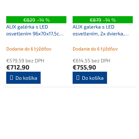
€829
–14 %
€879
–14 %
ALIX galérka s LED
ALIX galerka s LED
osvetlením 96x70x17,5cm,
osvetlením, 2x dvierka,
dub Alabama
126x70x17,5cm, dub
Alabama
Dodanie do 6 týždňov
Dodanie do 6 týždňov
€579,59 bez DPH
€614,55 bez DPH
€712,90
€755,90
Do košíka
Do košíka