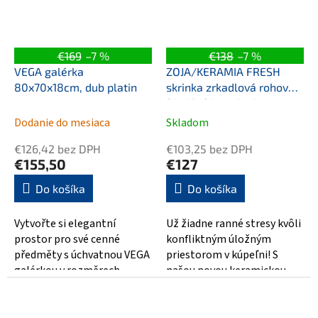
€169
–7 %
€138
–7 %
VEGA galérka
ZOJA/KERAMIA FRESH
80x70x18cm, dub platin
skrinka zrkadlová rohová
35x78x35cm, biela
Dodanie do mesiaca
Skladom
€126,42 bez DPH
€103,25 bez DPH
€155,50
€127
Do košíka
Do košíka
Vytvořte si elegantní
Už žiadne ranné stresy kvôli
prostor pro své cenné
konfliktným úložným
předměty s úchvatnou VEGA
priestorom v kúpeľni! S
galérkou v rozměrech
našou novou keramickou
80x70x18cm. Tato moderní
skrinkou ZOJA/KERAMIA
galérka je vyrobena z...
FRESH sa už...