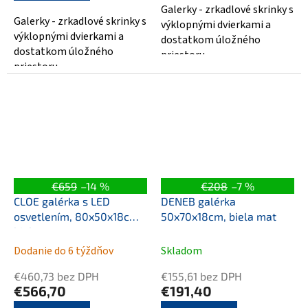
5
Galerky - zrkadlové skrinky s
hviezdičiek.
Galerky - zrkadlové skrinky s
výklopnými dvierkami a
výklopnými dvierkami a
dostatkom úložného
dostatkom úložného
priestoru
priestoru
€659
–14 %
€208
–7 %
CLOE galérka s LED
DENEB galérka
osvetlením, 80x50x18cm,
50x70x18cm, biela mat
biela
Dodanie do 6 týždňov
Skladom
€460,73 bez DPH
€155,61 bez DPH
€566,70
€191,40