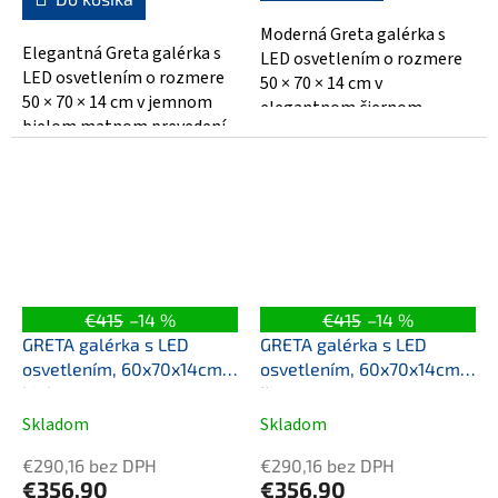
z
5
Moderná Greta galérka s
hviezdičiek.
Elegantná Greta galérka s
LED osvetlením o rozmere
LED osvetlením o rozmere
50 × 70 × 14 cm v
50 × 70 × 14 cm v jemnom
elegantnom čiernom
bielom matnom prevedení.
matnom dekore z
Vyrobená z MDF / lamina,
kvalitného MDF/lamina.
poskytuje...
Integrované...
€415
–14 %
€415
–14 %
GRETA galérka s LED
GRETA galérka s LED
osvetlením, 60x70x14cm,
osvetlením, 60x70x14cm,
biela mat
čierna mat
Skladom
Skladom
€290,16 bez DPH
€290,16 bez DPH
€356,90
€356,90