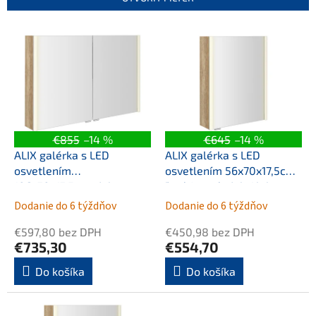
p
r
V
o
ý
d
p
u
i
k
s
t
p
o
r
v
o
€855
–14 %
€645
–14 %
d
ALIX galérka s LED
ALIX galérka s LED
u
osvetlením
osvetlením 56x70x17,5cm,
k
106x70x17,5cm, dub
ľavá/pravá, dub Alabama
t
Alabama
Dodanie do 6 týždňov
Dodanie do 6 týždňov
o
v
€597,80 bez DPH
€450,98 bez DPH
€735,30
€554,70
Do košíka
Do košíka