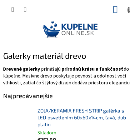
Prejsť
NÁKUP
na
KOŠÍK
obsah
Galerky materiál drevo
Drevené galerky
prinášajú
prírodnú krásu a funkčnosť
do
kúpeľne. Masívne drevo poskytuje pevnosť a odolnosť voči
vlhkosti, zatiaľ čo štýlový dizajn dodáva priestoru eleganciu.
Najpredávanejšie
ZOJA/KERAMIA FRESH STRIP galérka s
LED osvetlením 60x60x14cm, ľavá, dub
platin
Skladom
€151,80