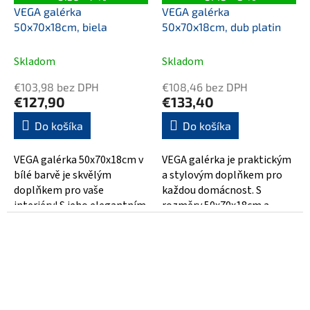
VEGA galérka
VEGA galérka
50x70x18cm, biela
50x70x18cm, dub platin
Skladom
Skladom
€103,98 bez DPH
€108,46 bez DPH
€127,90
€133,40
Do košíka
Do košíka
VEGA galérka 50x70x18cm v
VEGA galérka je praktickým
bílé barvě je skvělým
a stylovým doplňkem pro
doplňkem pro vaše
každou domácnost. S
interiéry! S jeho elegantním
rozměry 50x70x18cm a
designem a dokonalým
moderním designem v dub
zpracováním bude...
platinové barvě se...