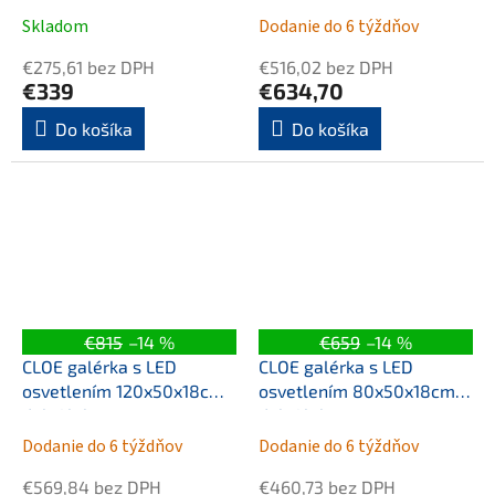
Skladom
Dodanie do 6 týždňov
€275,61 bez DPH
€516,02 bez DPH
€339
€634,70
Do košíka
Do košíka
€815
–14 %
€659
–14 %
CLOE galérka s LED
CLOE galérka s LED
osvetlením 120x50x18cm,
osvetlením 80x50x18cm,
dub Alabama
dub Alabama
Dodanie do 6 týždňov
Dodanie do 6 týždňov
€569,84 bez DPH
€460,73 bez DPH