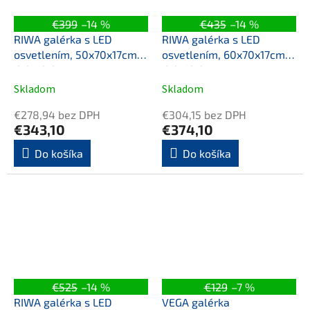
€399
–14 %
€435
–14 %
RIWA galérka s LED
RIWA galérka s LED
osvetlením, 50x70x17cm,
osvetlením, 60x70x17cm,
dub Alabama
dub Alabama
Skladom
Skladom
€278,94 bez DPH
€304,15 bez DPH
€343,10
€374,10
Do košíka
Do košíka
€525
–14 %
€129
–7 %
RIWA galérka s LED
VEGA galérka