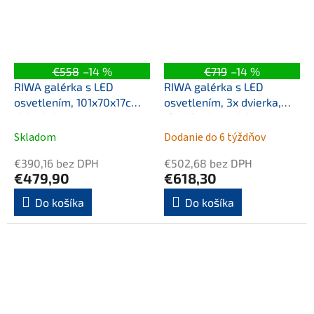
€558
–14 %
€719
–14 %
RIWA galérka s LED
RIWA galérka s LED
osvetlením, 101x70x17cm,
osvetlením, 3x dvierka,
dub Alabama
121x70x17cm, dub
Alabama
Skladom
Dodanie do 6 týždňov
€390,16 bez DPH
€502,68 bez DPH
€479,90
€618,30
Do košíka
Do košíka