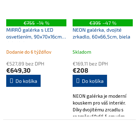
€755
–14 %
€395
–47 %
MIRRÓ galérka s LED
NEON galérka, dvojité
osvetlením, 90x70x16cm,
zrkadlo, 60x66,5cm, biela
dub Alabama
Dodanie do 6 týždňov
Skladom
€527,89 bez DPH
€169,11 bez DPH
€649,30
€208
Do košíka
Do košíka
NEON galérka je moderní
kouskem pro váš interiér.
Díky dvojitému zrcadlu s
rozměry 60x66,5 cm vám
poskytne nejenom dokonalý
obraz, ale i...