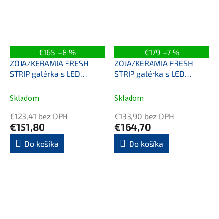
€165
–8 %
€179
–7 %
ZOJA/KERAMIA FRESH
ZOJA/KERAMIA FRESH
STRIP galérka s LED
STRIP galérka s LED
osvetlením 60x60x14cm,
osvetlením, 60x60x14cm,
ľavá, dub platin
lava, biela
Skladom
Skladom
€123,41 bez DPH
€133,90 bez DPH
€151,80
€164,70
Do košíka
Do košíka