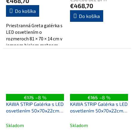
€468,70
je
€468,70
5,0
Do košíka
Do košíka
z
5
Priestranná Greta galérka s
hviezdičiek.
LED osvetlením o
rozmeroch 81 × 70 × 14 cm v
jemnom bielom matnom
dekore. Vyrobená z
kvalitného MDF / lamina,...
€175
–8 %
€165
–8 %
KAWA STRIP Galérka s LED
KAWA STRIP Galérka s LED
osvetlením 50x70x22cm,
osvetlením 50x70x22cm,
biela
dub emporio
Skladom
Skladom