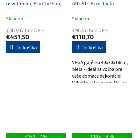
osvetlením, 81x70x17cm,
40x70x18cm, biela
dub alabama
Skladom
Skladom
€367,07 bez DPH
€96,50 bez DPH
€451,50
€118,70
Do košíka
Do košíka
VEGA galérka 40x70x18cm,
biela - ideálna voľba pre
vaše domáce dekorácie!
Vyberte si túto praktickú a
elegantnú galérku od VEGA,
ktorá...
€139
–7 %
€145
–8 %