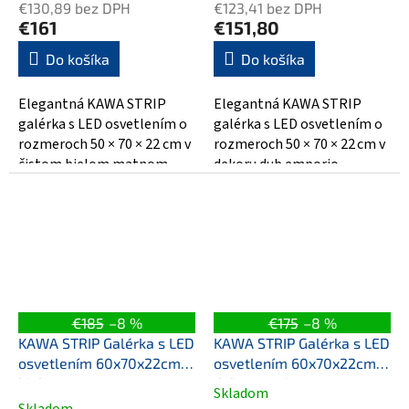
€130,89 bez DPH
€123,41 bez DPH
€161
€151,80
Do košíka
Do košíka
Elegantná KAWA STRIP
Elegantná KAWA STRIP
galérka s LED osvetlením o
galérka s LED osvetlením o
rozmeroch 50 × 70 × 22 cm v
rozmeroch 50 × 70 × 22 cm v
čistom bielom matnom
dekoru dub emporio.
dekore. Vyrobená z MDF /
Vyrobená z kvalitného MDF /
lamina, ponúka...
lamina,...
€185
–8 %
€175
–8 %
KAWA STRIP Galérka s LED
KAWA STRIP Galérka s LED
osvetlením 60x70x22cm,
osvetlením 60x70x22cm,
biela
dub emporio
Skladom
Priemerné