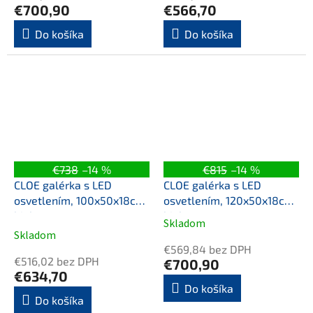
€700,90
€566,70
Do košíka
Do košíka
€738
–14 %
€815
–14 %
CLOE galérka s LED
CLOE galérka s LED
osvetlením, 100x50x18cm,
osvetlením, 120x50x18cm,
biela
biela
Skladom
Priemerné
Skladom
hodnotenie
€569,84 bez DPH
produktu
€516,02 bez DPH
€700,90
je
€634,70
5,0
Do košíka
Do košíka
z