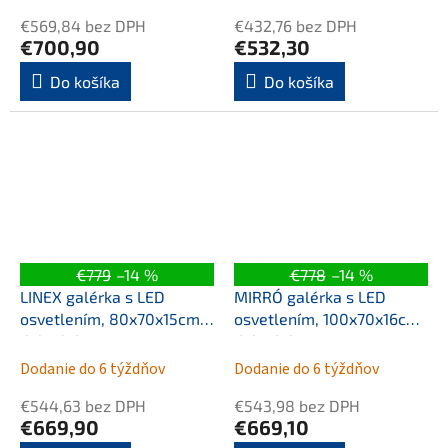
€569,84 bez DPH
€432,76 bez DPH
€700,90
€532,30
Do košíka
Do košíka
€779
–14 %
€778
–14 %
LINEX galérka s LED
MIRRÓ galérka s LED
osvetlením, 80x70x15cm,
osvetlením, 100x70x16cm,
dub Alabama
dub Alabama
Dodanie do 6 týždňov
Dodanie do 6 týždňov
€544,63 bez DPH
€543,98 bez DPH
€669,90
€669,10