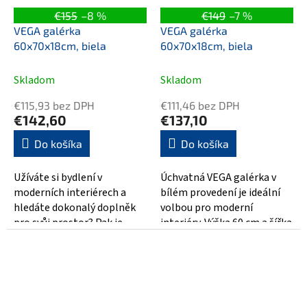
€155
–8 %
€149
–7 %
VEGA galérka
VEGA galérka
60x70x18cm, biela
60x70x18cm, biela
Skladom
Skladom
€115,93 bez DPH
€111,46 bez DPH
€142,60
€137,10
Do košíka
Do košíka
Užíváte si bydlení v
Úchvatná VEGA galérka v
moderních interiérech a
bílém provedení je ideální
hledáte dokonalý doplněk
volbou pro moderní
pro svůj prostor? Pak je
interiéry. Výška 60 cm a šířka
VEGA galérka 60x70x18cm v
70 cm poskytují dostatek
bílé barvě tou...
úložného...