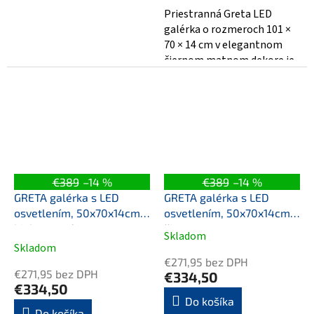
Priestranná Greta LED
galérka o rozmeroch 101 ×
70 × 14 cm v elegantnom
čiernom matnom dekore je
ideálna kombinácia
funkčnosti a...
€389
–14 %
€389
–14 %
GRETA galérka s LED
GRETA galérka s LED
osvetlením, 50x70x14cm,
osvetlením, 50x70x14cm,
biela matná
čierna mat
Skladom
Priemerné
Skladom
hodnotenie
€271,95 bez DPH
produktu
€271,95 bez DPH
€334,50
je
€334,50
5,0
Do košíka
Do košíka