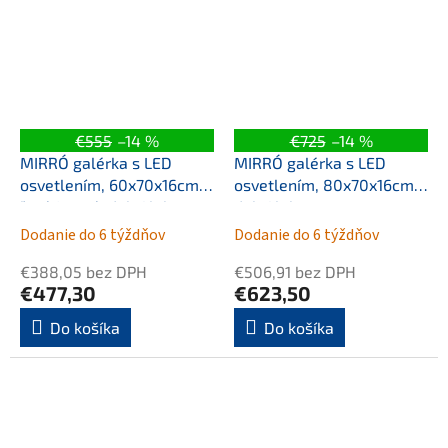
€555
–14 %
€725
–14 %
MIRRÓ galérka s LED
MIRRÓ galérka s LED
osvetlením, 60x70x16cm,
osvetlením, 80x70x16cm,
ľavá/pravá, dub Alabama
dub Alabama
Dodanie do 6 týždňov
Dodanie do 6 týždňov
€388,05 bez DPH
€506,91 bez DPH
€477,30
€623,50
Do košíka
Do košíka