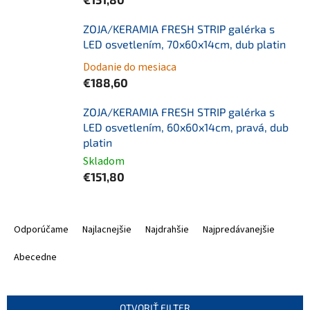
ZOJA/KERAMIA FRESH STRIP galérka s
LED osvetlením, 70x60x14cm, dub platin
Dodanie do mesiaca
€188,60
ZOJA/KERAMIA FRESH STRIP galérka s
LED osvetlením, 60x60x14cm, pravá, dub
platin
Skladom
€151,80
R
a
Odporúčame
Najlacnejšie
Najdrahšie
Najpredávanejšie
d
e
Abecedne
n
i
e
OTVORIŤ FILTER