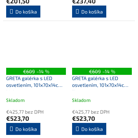
€201,50
€237,40
Do košíka
Do košíka
€609
–14 %
€609
–14 %
GRETA galérka s LED
GRETA galérka s LED
osvetlením, 101x70x14cm,
osvetlením, 101x70x14cm,
biela mat
čierna mat
Skladom
Skladom
€425,77 bez DPH
€425,77 bez DPH
€523,70
€523,70
Do košíka
Do košíka