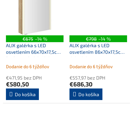
€675
–14 %
€798
–14 %
ALIX galérka s LED
ALIX galérka s LED
osvetlením 66x70x17,5cm,
osvetlením 86x70x17,5cm,
ľavá/pravá, dub Alabama
dub Alabama
Dodanie do 6 týždňov
Dodanie do 6 týždňov
€471,95 bez DPH
€557,97 bez DPH
€580,50
€686,30
Do košíka
Do košíka