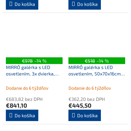
Do košíka
Do košíka
€978
–14 %
€518
–14 %
MIRRÓ galérka s LED
MIRRÓ galérka s LED
osvetlením, 3x dvierka,
osvetlením, 50x70x16cm,
120x70x16cm, dub
ľavá/pravá, dub Alabama
Alabama
Dodanie do 6 týždňov
Dodanie do 6 týždňov
€683,82 bez DPH
€362,20 bez DPH
€841,10
€445,50
Do košíka
Do košíka