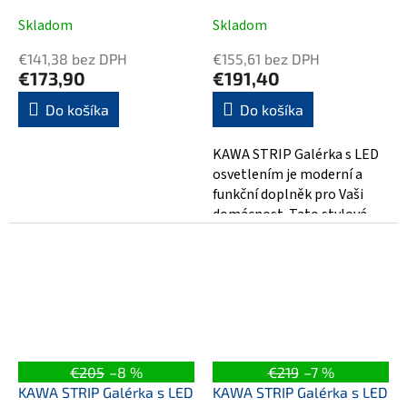
Skladom
Skladom
€141,38 bez DPH
€155,61 bez DPH
€173,90
€191,40
Do košíka
Do košíka
KAWA STRIP Galérka s LED
osvetlením je moderní a
funkční doplněk pro Vaši
domácnost. Tato stylová,
biela galerie s rozměry
80x70x22cm...
€205
–8 %
€219
–7 %
KAWA STRIP Galérka s LED
KAWA STRIP Galérka s LED