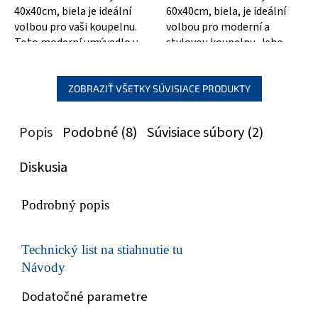
40x40cm, biela je ideální
60x40cm, biela, je ideální
volbou pro vaši koupelnu.
volbou pro moderní a
Toto moderní umývadlo v
stylovou koupelnu. Jeho
bílé barvě s rozměry
elegantní a čistý design
40x40cm je nejen...
přidává koupelně...
ZOBRAZIŤ VŠETKY SÚVISIACE PRODUKTY
Popis
Podobné (8)
Súvisiace súbory (2)
Diskusia
Podrobný popis
Technický list na stiahnutie tu
Návody
Dodatočné parametre