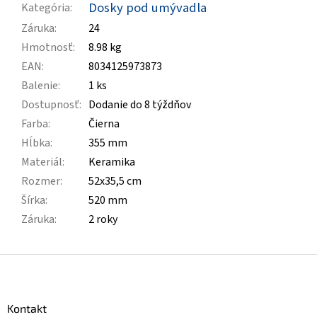
Dosky pod umývadla
Kategória
:
Záruka
:
24
Hmotnosť
:
8.98 kg
EAN
:
8034125973873
Balenie
:
1 ks
Dostupnosť
:
Dodanie do 8 týždňov
Farba
:
Čierna
Hĺbka
:
355 mm
Materiál
:
Keramika
Rozmer
:
52x35,5 cm
Šírka
:
520 mm
Záruka
:
2 roky
Z
á
p
ä
Kontakt