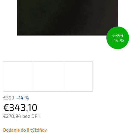
€399
–14 %
€399
–14 %
€343,10
€278,94 bez DPH
Jednotková
Dodanie do 8 týždňov
cena: