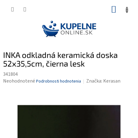
Prejsť
NÁKUP
na
KOŠÍK
obsah
INKA odkladná keramická doska
52x35,5cm, čierna lesk
341804
Priemerné
Neohodnotené
Značka:
Kerasan
Podrobnosti hodnotenia
hodnotenie
produktu
je
0,0
z
5
hviezdičiek.