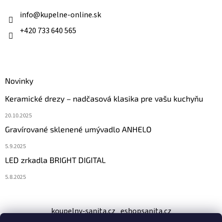
t
i
info
@
kupelne-online.sk
e
+420 733 640 565
Novinky
Keramické drezy – nadčasová klasika pre vašu kuchyňu
20.10.2025
Gravírované sklenené umývadlo ANHELO
5.9.2025
LED zrkadla BRIGHT DIGITAL
5.8.2025
koupelny-sanita.cz
eshopsanita.cz