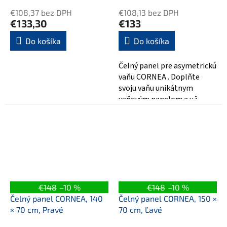
€108,37 bez DPH
€108,13 bez DPH
€133,30
€133
Do košíka
Do košíka
Čelný panel pre asymetrickú
vaňu CORNEA . Doplňte
svoju vaňu unikátnym
vaňovým panelom a už
nemusíte riešiť obloženie
vane a utrácať za...
€148
–10 %
€148
–10 %
Čelný panel CORNEA, 140
Čelný panel CORNEA, 150 ×
× 70 cm, Pravé
70 cm, Ľavé