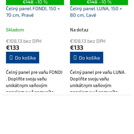
€148
–10 %
€148
–10 %
Čelný panel FONDI, 150 ×
Čelný panel LUNA, 150 ×
70 cm, Pravé
80 cm, Ľavé
Skladom
Na dotaz
€108,13 bez DPH
€108,13 bez DPH
€133
€133
Do košíka
Do košíka
Čelný panel pre vaňu FONDI
Čelný panel pre vaňu LUNA .
. Doplňte svoju vaňu
Doplňte svoju vaňu
unikátnym vaňovým
unikátnym vaňovým
panelom a už nemusíte
panelom a už nemusíte
riešiť obloženie vane a
riešiť obloženie vane a
utrácať za remeselníkov....
utrácať za remeselníkov....