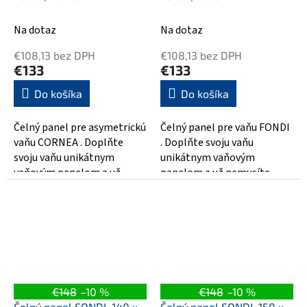
Na dotaz
Na dotaz
€108,13 bez DPH
€108,13 bez DPH
€133
€133
Do košíka
Do košíka
Čelný panel pre asymetrickú
Čelný panel pre vaňu FONDI
vaňu CORNEA . Doplňte
. Doplňte svoju vaňu
svoju vaňu unikátnym
unikátnym vaňovým
vaňovým panelom a už
panelom a už nemusíte
nemusíte riešiť obloženie
riešiť obloženie vane a
vane a utrácať za...
utrácať za remeselníkov....
€148
–10 %
€148
–10 %
Čelný panel FONDI, 140 ×
Čelný panel FONDI, 150 ×