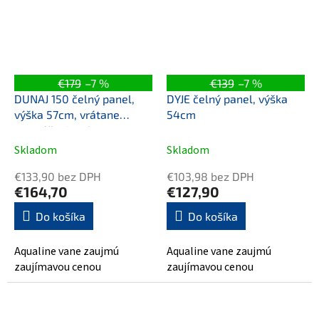
€179
–7 %
€139
–7 %
DUNAJ 150 čelný panel,
DYJE čelný panel, výška
výška 57cm, vrátane
54cm
montážnej sady
Skladom
Skladom
€133,90 bez DPH
€103,98 bez DPH
€164,70
€127,90
Do košíka
Do košíka
Aqualine vane zaujmú
Aqualine vane zaujmú
zaujímavou cenou
zaujímavou cenou