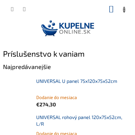
Prejsť
NÁKUP
na
KOŠÍK
obsah
Príslušenstvo k vaniam
Najpredávanejšie
UNIVERSAL U panel 75x120x75x52cm
Dodanie do mesiaca
€274,30
UNIVERSAL rohový panel 120x75x52cm,
L/R
Dodanie do mesiaca