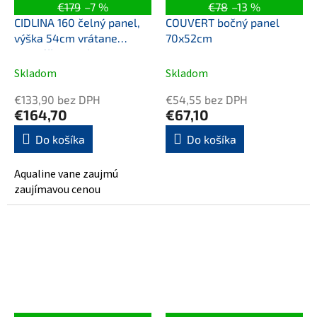
€179
–7 %
€78
–13 %
CIDLINA 160 čelný panel,
COUVERT bočný panel
výška 54cm vrátane
70x52cm
montážnej sady,
levý/pravý
Skladom
Skladom
€133,90 bez DPH
€54,55 bez DPH
€164,70
€67,10
Do košíka
Do košíka
Aqualine vane zaujmú
zaujímavou cenou