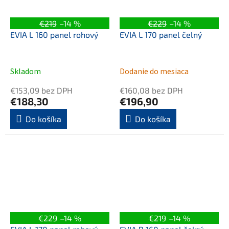
€219
–14 %
€229
–14 %
EVIA L 160 panel rohový
EVIA L 170 panel čelný
Skladom
Dodanie do mesiaca
€153,09 bez DPH
€160,08 bez DPH
€188,30
€196,90
Do košíka
Do košíka
€229
–14 %
€219
–14 %