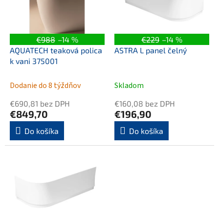
k
s
t
p
o
r
v
o
€988
–14 %
€229
–14 %
d
AQUATECH teaková polica
ASTRA L panel čelný
u
k vani 375001
k
t
Dodanie do 8 týždňov
Skladom
o
v
€690,81 bez DPH
€160,08 bez DPH
€849,70
€196,90
Do košíka
Do košíka