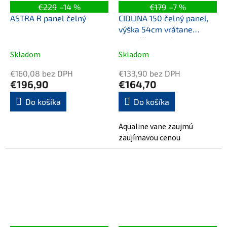
€229
–14 %
€179
–7 %
ASTRA R panel čelný
CIDLINA 150 čelný panel,
výška 54cm vrátane
montážnej sady,
levý/pravý
Skladom
Skladom
€160,08 bez DPH
€133,90 bez DPH
€196,90
€164,70
Do košíka
Do košíka
Aqualine vane zaujmú
zaujímavou cenou