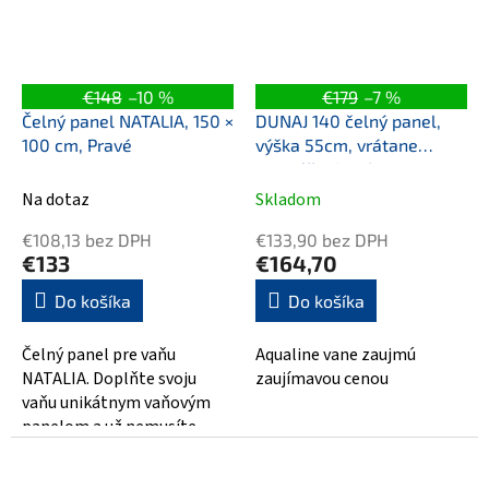
€148
–10 %
€179
–7 %
Čelný panel NATALIA, 150 ×
DUNAJ 140 čelný panel,
100 cm, Pravé
výška 55cm, vrátane
montážnej sady
Na dotaz
Skladom
€108,13 bez DPH
€133,90 bez DPH
€133
€164,70
Do košíka
Do košíka
Čelný panel pre vaňu
Aqualine vane zaujmú
NATALIA. Doplňte svoju
zaujímavou cenou
vaňu unikátnym vaňovým
panelom a už nemusíte
riešiť obloženie vane a
utrácať za remeselníkov....