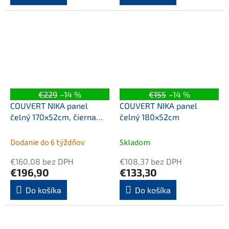
€229
–14 %
€155
–14 %
COUVERT NIKA panel
COUVERT NIKA panel
čelný 170x52cm, čierna
čelný 180x52cm
mat
Dodanie do 6 týždňov
Skladom
€160,08 bez DPH
€108,37 bez DPH
€196,90
€133,30
Do košíka
Do košíka