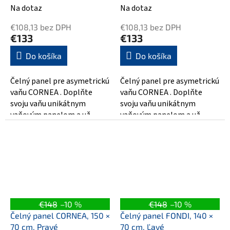
Na dotaz
Na dotaz
€108,13 bez DPH
€108,13 bez DPH
€133
€133
Do košíka
Do košíka
Čelný panel pre asymetrickú
Čelný panel pre asymetrickú
vaňu CORNEA . Doplňte
vaňu CORNEA . Doplňte
svoju vaňu unikátnym
svoju vaňu unikátnym
vaňovým panelom a už
vaňovým panelom a už
nemusíte riešiť obloženie
nemusíte riešiť obloženie
vane a utrácať za...
vane a utrácať za...
€148
–10 %
€148
–10 %
Čelný panel CORNEA, 150 ×
Čelný panel FONDI, 140 ×
70 cm, Pravé
70 cm, Ľavé