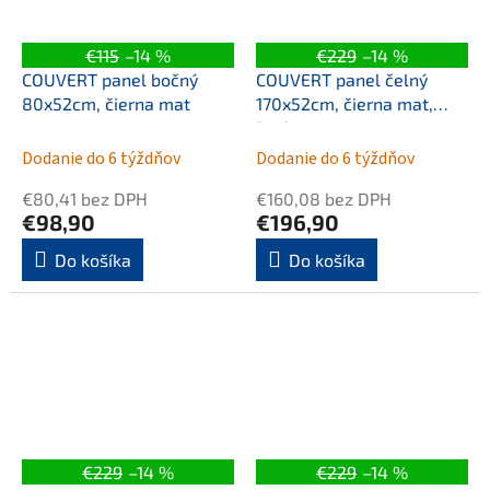
€115
–14 %
€229
–14 %
COUVERT panel bočný
COUVERT panel čelný
80x52cm, čierna mat
170x52cm, čierna mat,
ľavý
Dodanie do 6 týždňov
Dodanie do 6 týždňov
€80,41 bez DPH
€160,08 bez DPH
€98,90
€196,90
Do košíka
Do košíka
€229
–14 %
€229
–14 %