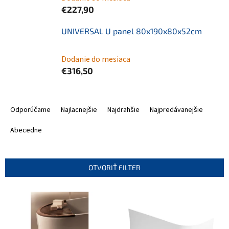
€227,90
UNIVERSAL U panel 80x190x80x52cm
Dodanie do mesiaca
€316,50
R
a
Odporúčame
Najlacnejšie
Najdrahšie
Najpredávanejšie
d
e
Abecedne
n
i
e
OTVORIŤ FILTER
p
r
V
o
ý
d
p
u
i