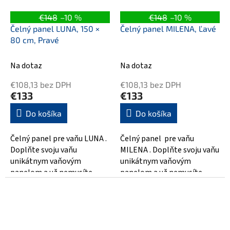
€148
–10 %
€148
–10 %
Čelný panel LUNA, 150 ×
Čelný panel MILENA, Ľavé
80 cm, Pravé
Na dotaz
Na dotaz
€108,13 bez DPH
€108,13 bez DPH
€133
€133
Do košíka
Do košíka
Čelný panel pre vaňu LUNA .
Čelný panel pre vaňu
Doplňte svoju vaňu
MILENA . Doplňte svoju vaňu
unikátnym vaňovým
unikátnym vaňovým
panelom a už nemusíte
panelom a už nemusíte
riešiť obloženie vane a
riešiť obloženie vane a
utrácať za remeselníkov....
utrácať za...