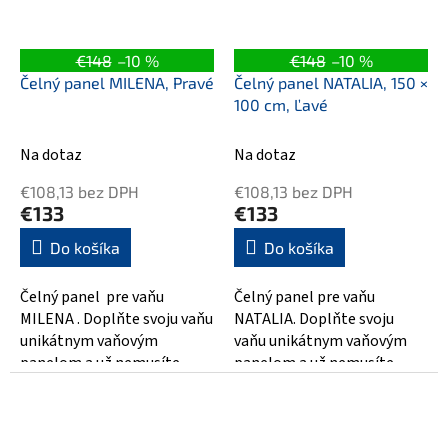
€148
–10 %
€148
–10 %
Čelný panel MILENA, Pravé
Čelný panel NATALIA, 150 ×
100 cm, Ľavé
Na dotaz
Na dotaz
€108,13 bez DPH
€108,13 bez DPH
€133
€133
Do košíka
Do košíka
Čelný panel pre vaňu
Čelný panel pre vaňu
MILENA . Doplňte svoju vaňu
NATALIA. Doplňte svoju
unikátnym vaňovým
vaňu unikátnym vaňovým
panelom a už nemusíte
panelom a už nemusíte
riešiť obloženie vane a
riešiť obloženie vane a
utrácať za...
utrácať za remeselníkov....