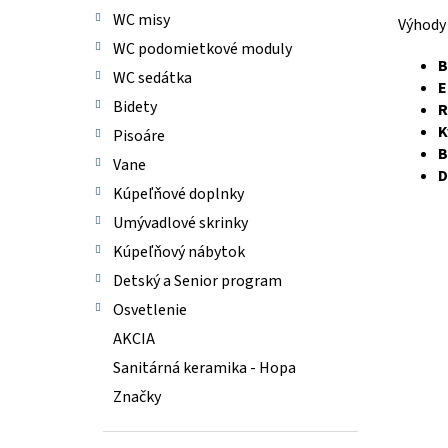
WC misy
Výhod
WC podomietkové moduly
B
WC sedátka
E
Bidety
R
K
Pisoáre
B
Vane
D
Kúpeľňové doplnky
Umývadlové skrinky
Kúpeľňový nábytok
Detský a Senior program
Osvetlenie
AKCIA
Sanitárná keramika - Hopa
Značky