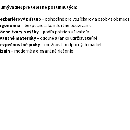
e
y
umývadiel pre telesne postihnutých
:
p
r
ezbariérový prístup
– pohodlné pre vozíčkarov a osoby s obmed
v
rgonómia
– bezpečné a komfortné používanie
k
ôzne tvary a výšky
– podľa potrieb užívateľa
y
v
valitné materiály
– odolné a ľahko udržiavateľné
ý
ezpečnostné prvky
– možnosť podporných madiel
p
izajn
– moderné a elegantné riešenie
i
s
u