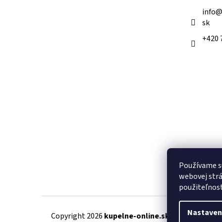
e
info
sk
+420 
Používame s
webovej strá
použiteľnos
Nastaven
Copyright 2026
kupelne-online.sk
. Všetky práva 