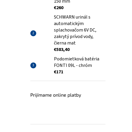
150 mm
€260
SCHWARN urinál s
automatickým
splachovačom 6V DC,
zakrytý prívod vody,
čierna mat
€583,40
Podomietková batéria
FONTI 09L - chróm
€171
Prijímame online platby