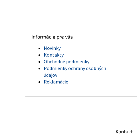
Informácie pre vás
Novinky
Kontakty
Obchodné podmienky
Podmienky ochrany osobných
údajov
Reklamácie
Z
á
p
ä
t
Kontakt
i