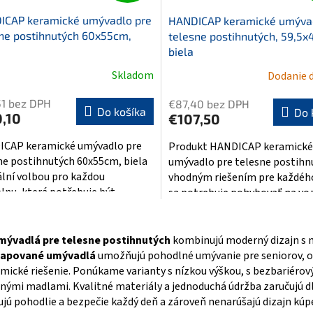
ICAP keramické umývadlo pre
HANDICAP keramické umýva
ne postihnutých 60x55cm,
telesne postihnutých, 59,5x
biela
Skladom
Dodanie d
erné
tenie
51 bez DPH
€87,40 bez DPH
ktu
Do košíka
Do 
,10
€107,50
CAP keramické umývadlo pre
Produkt HANDICAP keramické
ne postihnutých 60x55cm, biela
umývadlo pre telesne postihn
eální volbou pro každou
vhodným riešením pre každéh
ičiek.
lnu, která potřebuje být...
sa potrebuje pohybovať na vo
alebo...
O
v
mývadlá pre telesne postihnutých
kombinujú moderný dizajn s 
l
capované umývadlá
umožňujú pohodlné umývanie pre seniorov, os
á
d
mické riešenie. Ponúkame varianty s nízkou výškou, s bezbariér
a
nými madlami. Kvalitné materiály a jednoduchá údržba zaručujú d
c
jú pohodlie a bezpečie každý deň a zároveň nenarúšajú dizajn kúp
i