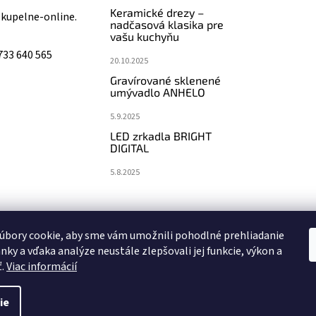
Keramické drezy –
@
kupelne-online.
nadčasová klasika pre
vašu kuchyňu
733 640 565
20.10.2025
Gravírované sklenené
umývadlo ANHELO
5.9.2025
LED zrkadla BRIGHT
DIGITAL
5.8.2025
koupelny-sanita.cz
eshopsanita.cz
úbory cookie, aby sme vám umožnili pohodlné prehliadanie
nky a vďaka analýze neustále zlepšovali jej funkcie, výkon a
ť.
Viac informácií
ie
vyhradené.