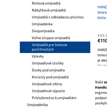
t
u
Rohová umývadlá
o
HAND
k
Nábytková umývadlá
v
teles
t
Umývadlá s odkladacou plochou
biela
o
v
Umývadielka
Priem
Dvojumývadla
hodno
€89,
produ
Voľne stojace umývadlá
€110
je
Umývadlá pre telesne
5,0
postihnutých
HANDI
z
teles
Výlevky
5
je id
Umývadlové stolíky
hviezd
koupe
Dosky pod umývadla
Konzoly pod umývadlá
Naše
u
Umývadlové sifóny
Handi
Umývadlové výpuste
ergono
podpor
Príslušenstvo k umývadlám
poskytu
Umývadielka