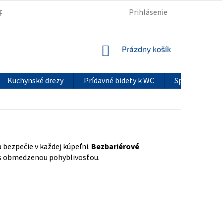
Prihlásenie
PODMIENKY OCHRANY OSOBNÝCH ÚDAJOV
REKLAMÁCIE
NÁKUPNÝ
Prázdny košík
KOŠÍK
Kuchynské drezy
Prídavné bidety k WC
Sprchové pan
 bezpečie v každej kúpeľni.
Bezbariérové
s obmedzenou pohyblivosťou.