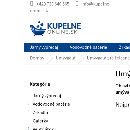
Prejsť
+420 733 640 565
info@kupelne-
na
online.sk
obsah
Jarný výpredaj
Vodovodné batérie
Zrkad
Domov
Umývadlá
Umývadlá pre telesne
B
Umý
o
Preskočiť
č
Kategórie
kategórie
Objavt
n
umýva
ý
Jarný výpredaj
p
Najpr
Vodovodné batérie
a
n
Zrkadlá
e
Galerky
l
Ventilátory