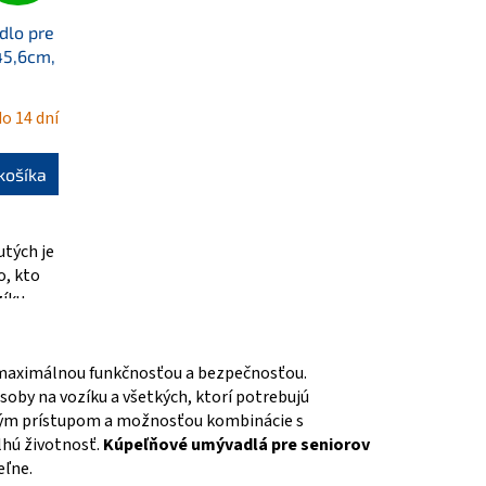
dlo pre
45,6cm,
o 14 dní
košíka
utých je
o, kto
zíku
maximálnou funkčnosťou a bezpečnosťou.
oby na vozíku a všetkých, ktorí potrebujú
ovým prístupom a možnosťou kombinácie s
lhú životnosť.
Kúpeľňové umývadlá pre seniorov
eľne.