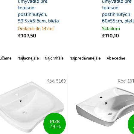
umývadlo pre
umývadlo pre
telesne
telesne
postihnutých,
postihnutých
59,5x45,6cm, biela
60x55cm, biel
Dodanie do 14 dní
Skladom
€107,50
€110,10
účame
Najlacnejšie
Najdrahšie
Najpredávanejšie
Abecedne
Kód:
5160
Kód:
10
€128
–13 %