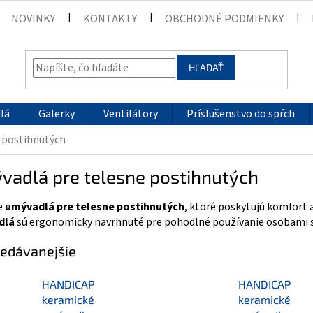
NOVINKY
KONTAKTY
OBCHODNÉ PODMIENKY
HĽADAŤ
lá
Galerky
Ventilátory
Príslušenstvo do spŕch
 postihnutých
vadlá pre telesne postihnutých
e
umývadlá pre telesne postihnutých
, ktoré poskytujú komfort a
dlá
sú ergonomicky navrhnuté pre pohodlné používanie osobami 
edávanejšie
HANDICAP
HANDICAP
keramické
keramické