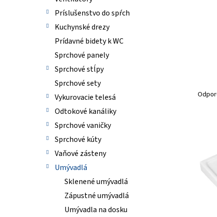
Príslušenstvo do spŕch
Kuchynské drezy
Prídavné bidety k WC
Sprchové panely
Sprchové stĺpy
R
Sprchové sety
a
Odpor
Vykurovacie telesá
d
Odtokové kanáliky
e
n
Sprchové vaničky
V
i
ý
Sprchové kúty
e
p
Vaňové zásteny
p
i
r
Umývadlá
s
o
p
Sklenené umývadlá
d
r
Zápustné umývadlá
u
o
k
Umývadla na dosku
d