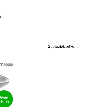
a
2
položiek celkom
TP60060
€125
–14 %