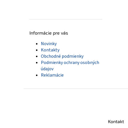
Informácie pre vás
Novinky
Kontakty
Obchodné podmienky
Podmienky ochrany osobných
údajov
Reklamácie
Z
á
p
ä
t
Kontakt
i