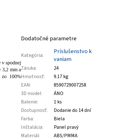
Dodatočné parametre
Príslušenstvo k
Kategória
:
vaniam
e v spodnej
Záruka
:
24
je 3,2 mm a
Hmotnosť
:
9.17 kg
ch zo 100%
EAN
:
8590729007258
3D model
:
ÁNO
Balenie
:
1 ks
Dostupnosť
:
Dodanie do 14 dní
Farba
:
Biela
Inštalácia
:
Panel pravý
Materiál
:
ABS/PMMA