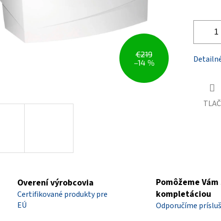
€219
Detailn
–14 %
TLAČ
Pomôžeme Vám 
Overení výrobcovia
kompletáciou
Certifikované produkty pre
EÚ
Odporučíme príslu