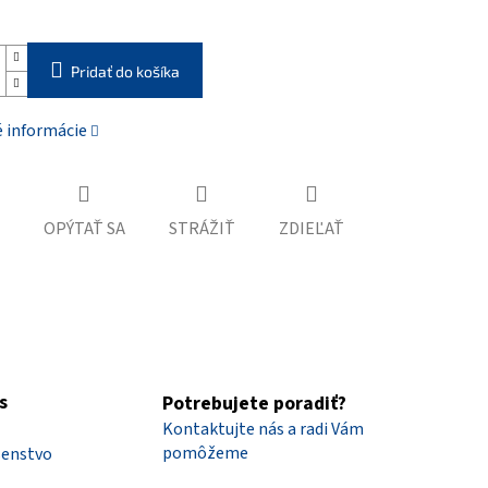
Pridať do košíka
é informácie
OPÝTAŤ SA
STRÁŽIŤ
ZDIEĽAŤ
s
Potrebujete poradiť?
Kontaktujte nás a radi Vám
pomôžeme
šenstvo