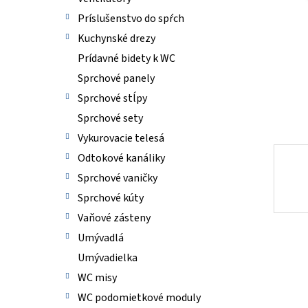
Príslušenstvo do spŕch
Kuchynské drezy
Prídavné bidety k WC
Sprchové panely
Sprchové stĺpy
Sprchové sety
Vykurovacie telesá
Odtokové kanáliky
Sprchové vaničky
Sprchové kúty
Vaňové zásteny
Umývadlá
Umývadielka
WC misy
WC podomietkové moduly