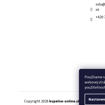
e
info
sk
+420 
Používame s
webovej strá
použiteľnos
Nastaven
Copyright 2026
kupelne-online.sk
. Všetky práva 