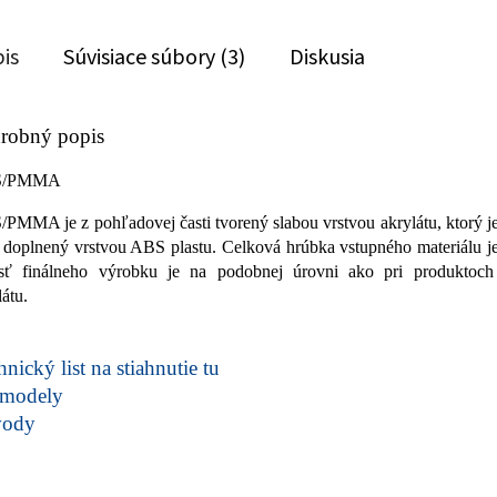
is
Súvisiace súbory (3)
Diskusia
robný popis
S/PMMA
PMMA je z pohľadovej časti tvorený slabou vrstvou akrylátu, ktorý j
i doplnený vrstvou ABS plastu. Celková hrúbka vstupného materiálu 
sť finálneho výrobku je na podobnej úrovni ako pri produkto
látu.
nický list na stiahnutie tu
modely
vody