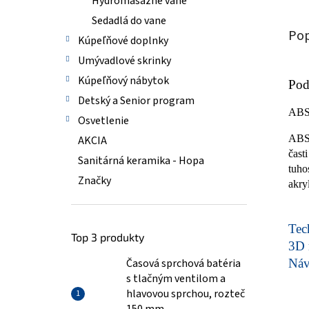
Hydromasážne vane
Sedadlá do vane
Pop
Kúpeľňové doplnky
Umývadlové skrinky
Kúpeľňový nábytok
Pod
Detský a Senior program
AB
Osvetlenie
ABS/
AKCIA
čast
Sanitárná keramika - Hopa
tuho
Značky
akry
Tech
Top 3 produkty
3D 
Časová sprchová batéria
Ná
s tlačným ventilom a
hlavovou sprchou, rozteč