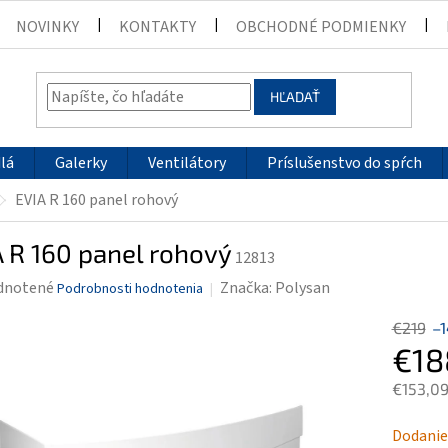
NOVINKY
KONTAKTY
OBCHODNÉ PODMIENKY
HĽADAŤ
lá
Galerky
Ventilátory
Príslušenstvo do spŕch
EVIA R 160 panel rohový
 R 160 panel rohový
12813
rné
dnotené
Značka:
Polysan
Podrobnosti hodnotenia
enie
€219
–
tu
€18
€153,0
Jednotk
Dodanie 
čiek.
cena: