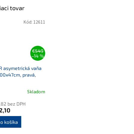
iaci tovar
Kód:
12611
€549
–14 %
R asymetrická vaňa
00x47cm, pravá,
Skladom
,82 bez DPH
2,10
o košíka