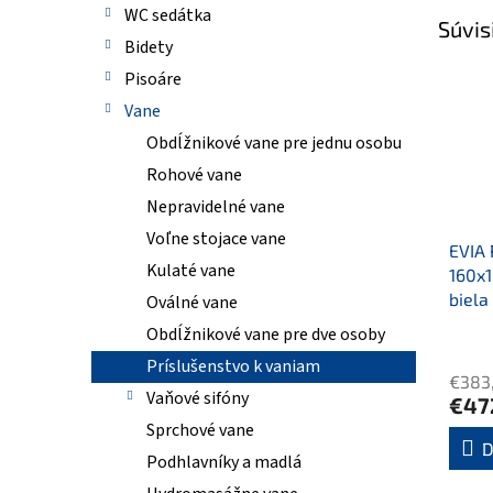
WC sedátka
Súvis
Bidety
Pisoáre
Vane
Obdĺžnikové vane pre jednu osobu
Rohové vane
Nepravidelné vane
Voľne stojace vane
EVIA 
Kulaté vane
160x1
biela
Oválné vane
Obdĺžnikové vane pre dve osoby
Príslušenstvo k vaniam
€383
Vaňové sifóny
€47
Sprchové vane
D
Podhlavníky a madlá