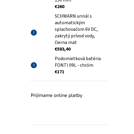
150 mm
€260
SCHWARN urinál s
automatickým
splachovačom 6V DC,
zakrytý prívod vody,
čierna mat
€583,40
Podomietková batéria
FONTI 09L - chróm
€171
Prijímame online platby