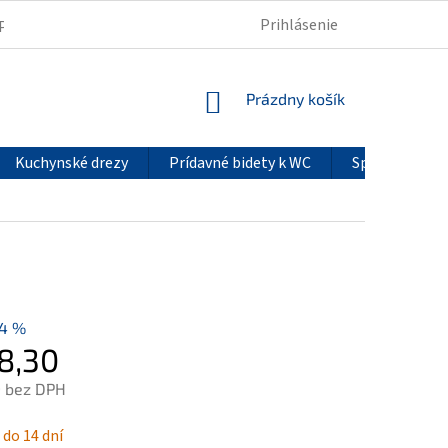
Prihlásenie
PODMIENKY OCHRANY OSOBNÝCH ÚDAJOV
REKLAMÁCIE
NÁKUPNÝ
Prázdny košík
KOŠÍK
Kuchynské drezy
Prídavné bidety k WC
Sprchové pan
14 %
8,30
9 bez DPH
ová
do 14 dní