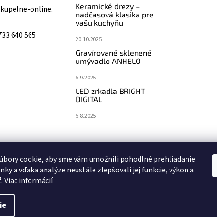
Keramické drezy –
@
kupelne-online.
nadčasová klasika pre
vašu kuchyňu
733 640 565
20.10.2025
Gravírované sklenené
umývadlo ANHELO
5.9.2025
LED zrkadla BRIGHT
DIGITAL
5.8.2025
koupelny-sanita.cz
eshopsanita.cz
úbory cookie, aby sme vám umožnili pohodlné prehliadanie
nky a vďaka analýze neustále zlepšovali jej funkcie, výkon a
ť.
Viac informácií
ie
vyhradené.