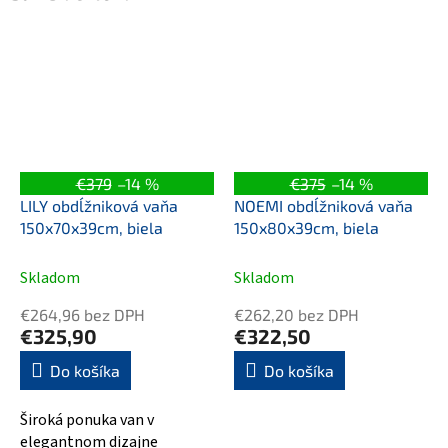
€379
–14 %
€375
–14 %
LILY obdĺžniková vaňa
NOEMI obdĺžniková vaňa
150x70x39cm, biela
150x80x39cm, biela
Skladom
Skladom
€264,96 bez DPH
€262,20 bez DPH
€325,90
€322,50
Do košíka
Do košíka
Široká ponuka van v
elegantnom dizajne