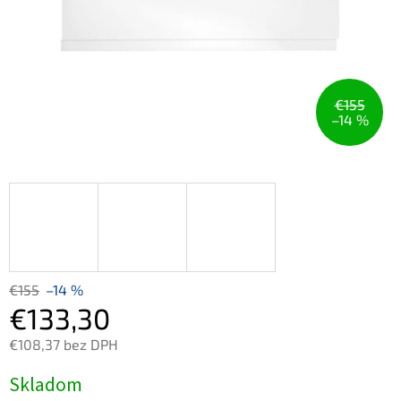
€155
–14 %
€155
–14 %
€133,30
€108,37 bez DPH
Jednotková
Skladom
cena: