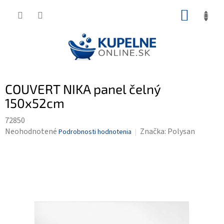
Prejsť
NÁKUP
na
KOŠÍK
obsah
COUVERT NIKA panel čelný
150x52cm
72850
Priemerné
Neohodnotené
Značka:
Polysan
Podrobnosti hodnotenia
hodnotenie
produktu
je
0,0
z
5
hviezdičiek.