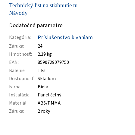
Technický list na stiahnutie tu
Návody
Dodatočné parametre
Príslušenstvo k vaniam
Kategória
:
Záruka
:
24
Hmotnosť
:
2.19 kg
EAN
:
8590729079750
Balenie
:
1 ks
Dostupnosť
:
Skladom
Farba
:
Biela
Inštalácia
:
Panel čelný
Materiál
:
ABS/PMMA
Záruka
:
2 roky
Z