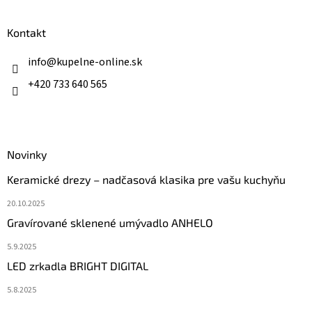
á
p
ä
Kontakt
t
i
info
@
kupelne-online.sk
e
+420 733 640 565
Novinky
Keramické drezy – nadčasová klasika pre vašu kuchyňu
20.10.2025
Gravírované sklenené umývadlo ANHELO
5.9.2025
LED zrkadla BRIGHT DIGITAL
5.8.2025