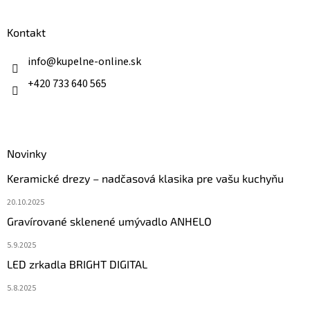
á
p
ä
Kontakt
t
i
info
@
kupelne-online.sk
e
+420 733 640 565
Novinky
Keramické drezy – nadčasová klasika pre vašu kuchyňu
20.10.2025
Gravírované sklenené umývadlo ANHELO
5.9.2025
LED zrkadla BRIGHT DIGITAL
5.8.2025