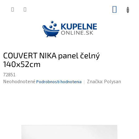
Prejsť
NÁKUP
na
KOŠÍK
obsah
COUVERT NIKA panel čelný
140x52cm
72851
Priemerné
Neohodnotené
Značka:
Polysan
Podrobnosti hodnotenia
hodnotenie
produktu
je
0,0
z
5
hviezdičiek.