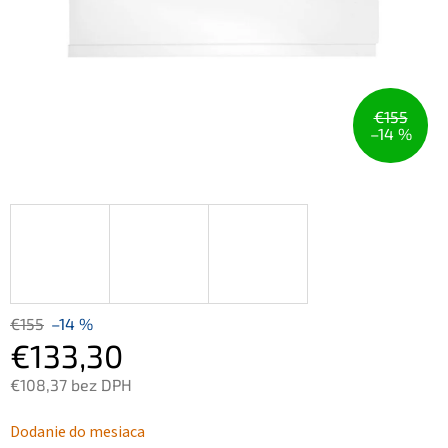
€155
–14 %
€155
–14 %
€133,30
€108,37 bez DPH
Jednotková
Dodanie do mesiaca
cena: