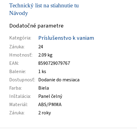
Technický list na stiahnutie tu
Návody
Dodatočné parametre
Príslušenstvo k vaniam
Kategória
:
Záruka
:
24
Hmotnosť
:
2.09 kg
EAN
:
8590729079767
Balenie
:
1 ks
Dostupnosť
:
Dodanie do mesiaca
Farba
:
Biela
Inštalácia
:
Panel čelný
Materiál
:
ABS/PMMA
Záruka
:
2 roky
Z