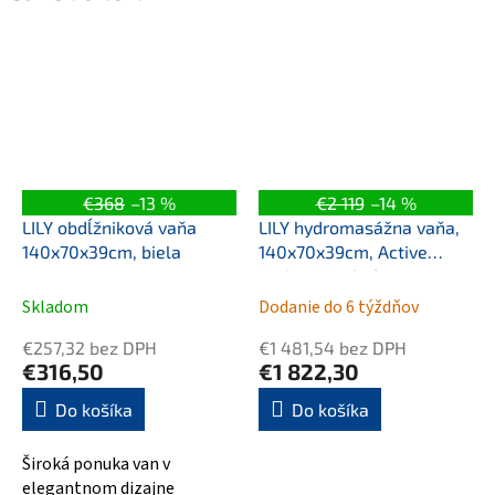
€368
–13 %
€2 119
–14 %
LILY obdĺžniková vaňa
LILY hydromasážna vaňa,
140x70x39cm, biela
140x70x39cm, Active
Hydro-Air, chróm
Skladom
Dodanie do 6 týždňov
€257,32 bez DPH
€1 481,54 bez DPH
€316,50
€1 822,30
Do košíka
Do košíka
Široká ponuka van v
elegantnom dizajne