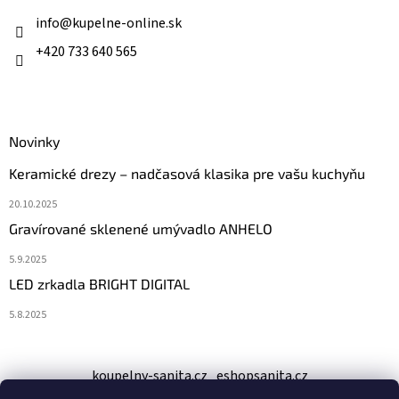
t
i
info
@
kupelne-online.sk
e
+420 733 640 565
Novinky
Keramické drezy – nadčasová klasika pre vašu kuchyňu
20.10.2025
Gravírované sklenené umývadlo ANHELO
5.9.2025
LED zrkadla BRIGHT DIGITAL
5.8.2025
koupelny-sanita.cz
eshopsanita.cz