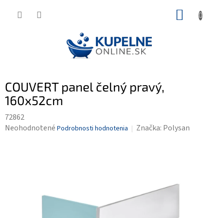
Prejsť
NÁKUP
na
KOŠÍK
obsah
COUVERT panel čelný pravý,
160x52cm
72862
Priemerné
Neohodnotené
Značka:
Polysan
Podrobnosti hodnotenia
hodnotenie
produktu
je
0,0
z
5
hviezdičiek.