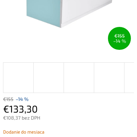
€155
–14 %
€155
–14 %
€133,30
€108,37 bez DPH
Jednotková
Dodanie do mesiaca
cena: