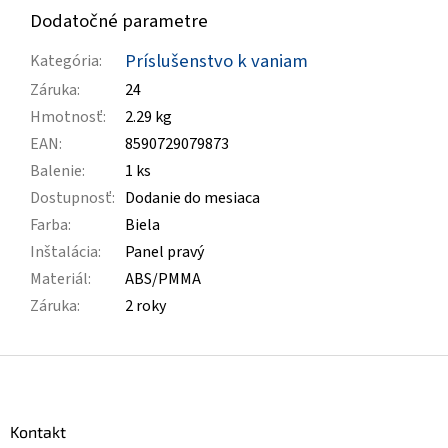
Dodatočné parametre
Príslušenstvo k vaniam
Kategória
:
Záruka
:
24
Hmotnosť
:
2.29 kg
EAN
:
8590729079873
Balenie
:
1 ks
Dostupnosť
:
Dodanie do mesiaca
Farba
:
Biela
Inštalácia
:
Panel pravý
Materiál
:
ABS/PMMA
Záruka
:
2 roky
Z
á
p
ä
Kontakt