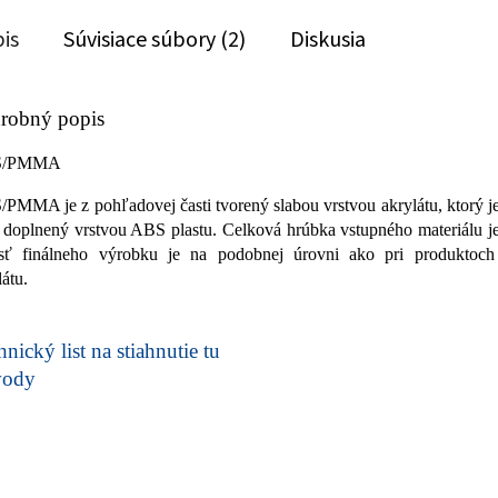
is
Súvisiace súbory (2)
Diskusia
robný popis
S/PMMA
PMMA je z pohľadovej časti tvorený slabou vrstvou akrylátu, ktorý j
i doplnený vrstvou ABS plastu. Celková hrúbka vstupného materiálu 
sť finálneho výrobku je na podobnej úrovni ako pri produkto
látu.
nický list na stiahnutie tu
vody