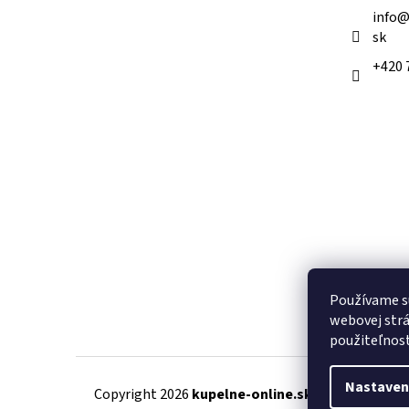
e
info
sk
+420 
Používame s
webovej strá
použiteľnos
Nastaven
Copyright 2026
kupelne-online.sk
. Všetky práva 