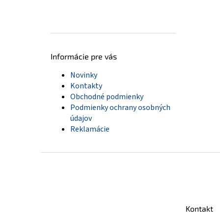
Informácie pre vás
Novinky
Kontakty
Obchodné podmienky
Podmienky ochrany osobných
údajov
Reklamácie
Z
á
p
ä
t
Kontakt
i