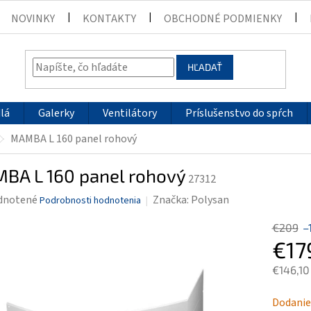
NOVINKY
KONTAKTY
OBCHODNÉ PODMIENKY
HĽADAŤ
lá
Galerky
Ventilátory
Príslušenstvo do spŕch
MAMBA L 160 panel rohový
BA L 160 panel rohový
27312
rné
dnotené
Značka:
Polysan
Podrobnosti hodnotenia
enie
€209
–
tu
€17
€146,10
Jednotk
Dodanie
čiek.
cena: