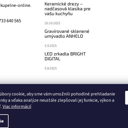
Keramické drezy –
@
kupelne-online.
nadčasová klasika pre
vašu kuchyňu
733 640 565
20.10.2025
Gravírované sklenené
umývadlo ANHELO
5.9.2025
LED zrkadla BRIGHT
DIGITAL
5.8.2025
koupelny-sanita.cz
eshopsanita.cz
úbory cookie, aby sme vám umožnili pohodlné prehliadanie
nky a vďaka analýze neustále zlepšovali jej funkcie, výkon a
ť.
Viac informácií
ie
vyhradené.