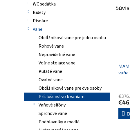
WC sedátka
Súvis
Bidety
Pisoáre
Vane
Obdĺžnikové vane pre jednu osobu
Rohové vane
Nepravidelné vane
Voľne stojace vane
MAMB
Kulaté vane
vaňa 
Oválné vane
Obdĺžnikové vane pre dve osoby
€376,
Príslušenstvo k vaniam
€46
Vaňové sifóny
Sprchové vane
D
Podhlavníky a madlá