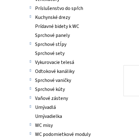
Príslušenstvo do spŕch
Kuchynské drezy
Prídavné bidety k WC
Sprchové panely
Sprchové stĺpy
Sprchové sety
Vykurovacie telesá
Odtokové kanáliky
Sprchové vaničky
Sprchové kúty
Vaňové zásteny
Umývadlá
Umývadielka
WC misy
WC podomietkové moduly