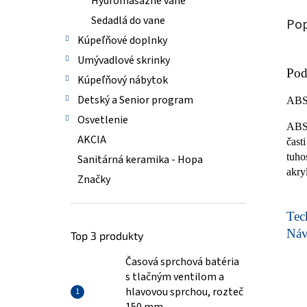
Hydromasážne vane
Sedadlá do vane
Pop
Kúpeľňové doplnky
Umývadlové skrinky
Pod
Kúpeľňový nábytok
Detský a Senior program
AB
Osvetlenie
ABS/
AKCIA
čast
tuho
Sanitárná keramika - Hopa
akry
Značky
Tech
Ná
Top 3 produkty
Časová sprchová batéria
s tlačným ventilom a
hlavovou sprchou, rozteč