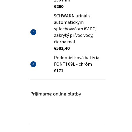
150 mm
€260
SCHWARN urinál s
automatickým
splachovačom 6V DC,
zakrytý prívod vody,
čierna mat
€583,40
Podomietková batéria
FONTI 09L - chróm
€171
Prijímame online platby