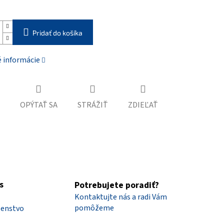
Pridať do košíka
é informácie
OPÝTAŤ SA
STRÁŽIŤ
ZDIEĽAŤ
s
Potrebujete poradiť?
Kontaktujte nás a radi Vám
pomôžeme
šenstvo