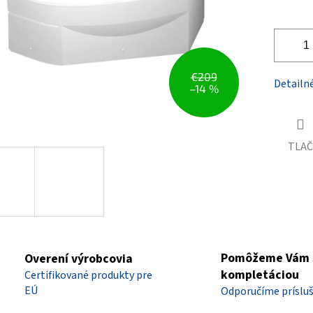
€209
Detailn
–14 %
TLAČ
Pomôžeme Vám 
Overení výrobcovia
kompletáciou
Certifikované produkty pre
EÚ
Odporučíme príslu