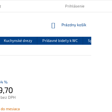
Prihlásenie
PODMIENKY OCHRANY OSOBNÝCH ÚDAJOV
REKLAMÁCIE
NÁKUPNÝ
Prázdny košík
KOŠÍK
Kuchynské drezy
Prídavné bidety k WC
Sprchové pan
14 %
9,70
 bez DPH
ová
 do mesiaca