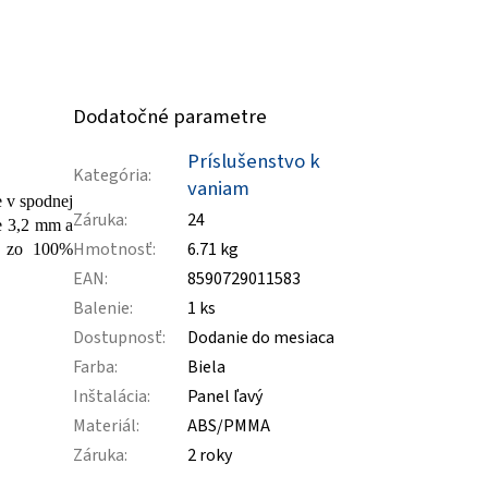
Dodatočné parametre
Príslušenstvo k
Kategória
:
vaniam
e v spodnej
Záruka
:
24
je 3,2 mm a
Hmotnosť
:
6.71 kg
ch zo 100%
EAN
:
8590729011583
Balenie
:
1 ks
Dostupnosť
:
Dodanie do mesiaca
Farba
:
Biela
Inštalácia
:
Panel ľavý
Materiál
:
ABS/PMMA
Záruka
:
2 roky