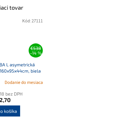
iaci tovar
Kód:
27111
€538
–14 %
A L asymetrická
160x95x44cm, biela
Dodanie do mesiaca
18 bez DPH
2,70
o košíka