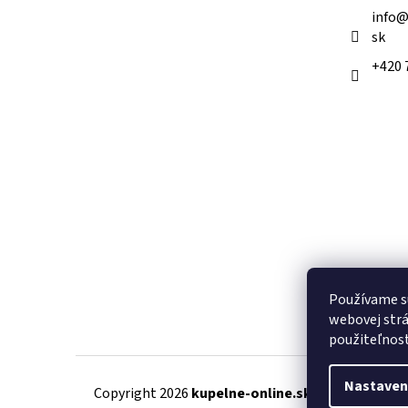
e
info
sk
+420 
Používame s
webovej strá
použiteľnos
Nastaven
Copyright 2026
kupelne-online.sk
. Všetky práva 