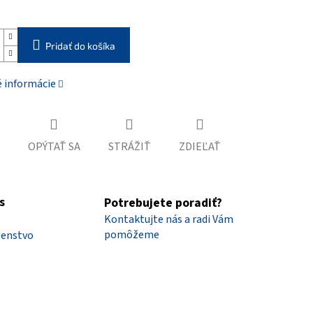
Pridať do košíka
é informácie
OPÝTAŤ SA
STRÁŽIŤ
ZDIEĽAŤ
s
Potrebujete poradiť?
Kontaktujte nás a radi Vám
pomôžeme
šenstvo