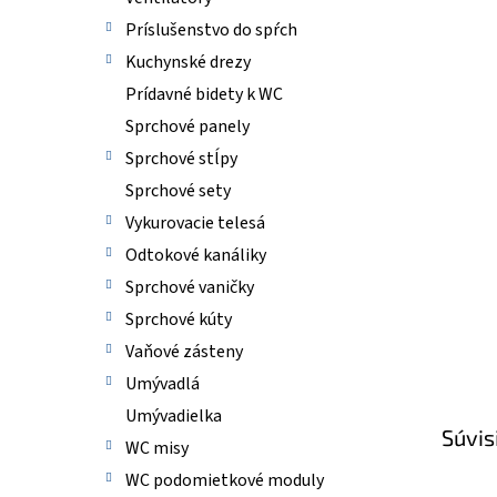
Príslušenstvo do spŕch
Kuchynské drezy
Prídavné bidety k WC
Sprchové panely
Sprchové stĺpy
Sprchové sety
Vykurovacie telesá
Odtokové kanáliky
Sprchové vaničky
Sprchové kúty
Vaňové zásteny
Umývadlá
Umývadielka
Súvis
WC misy
WC podomietkové moduly