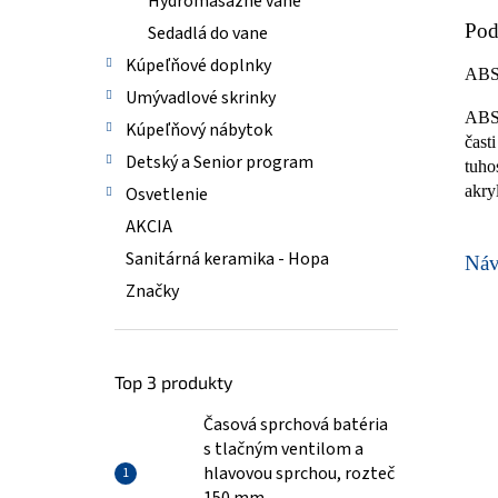
Hydromasážne vane
Pod
Sedadlá do vane
Kúpeľňové doplnky
AB
Umývadlové skrinky
ABS/
Kúpeľňový nábytok
čast
Detský a Senior program
tuho
akry
Osvetlenie
AKCIA
Sanitárná keramika - Hopa
Ná
Značky
Top 3 produkty
Časová sprchová batéria
s tlačným ventilom a
hlavovou sprchou, rozteč