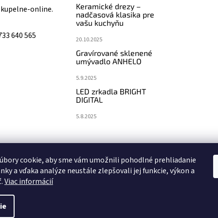
Keramické drezy –
@
kupelne-online.
nadčasová klasika pre
vašu kuchyňu
733 640 565
20.10.2025
Gravírované sklenené
umývadlo ANHELO
5.9.2025
LED zrkadla BRIGHT
DIGITAL
5.8.2025
koupelny-sanita.cz
eshopsanita.cz
úbory cookie, aby sme vám umožnili pohodlné prehliadanie
nky a vďaka analýze neustále zlepšovali jej funkcie, výkon a
ť.
Viac informácií
ie
vyhradené.