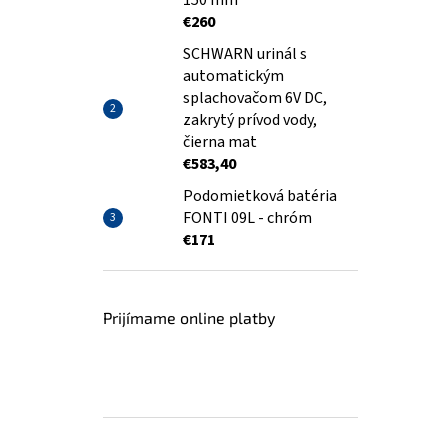
150 mm
€260
SCHWARN urinál s
automatickým
splachovačom 6V DC,
zakrytý prívod vody,
čierna mat
€583,40
Podomietková batéria
FONTI 09L - chróm
€171
Prijímame online platby