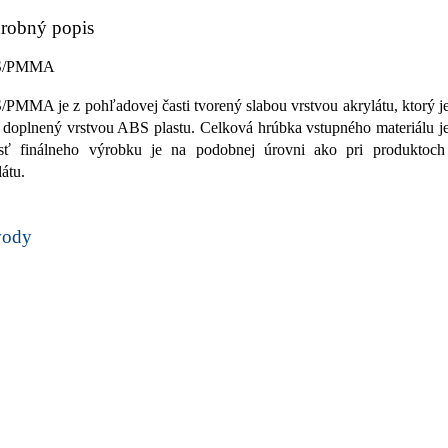
robný popis
S/PMMA
PMMA je z pohľadovej časti tvorený slabou vrstvou akrylátu, ktorý j
i doplnený vrstvou ABS plastu. Celková hrúbka vstupného materiálu 
sť finálneho výrobku je na podobnej úrovni ako pri produkto
látu.
vody