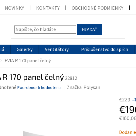
NOVINKY
KONTAKTY
OBCHODNÉ PODMIENKY
HĽADAŤ
lá
Galerky
Ventilátory
Príslušenstvo do spŕch
EVIA R 170 panel čelný
 R 170 panel čelný
22812
rné
dnotené
Značka:
Polysan
Podrobnosti hodnotenia
enie
€229
–
tu
€19
€160,0
Jednotk
Dodanie
čiek.
cena: