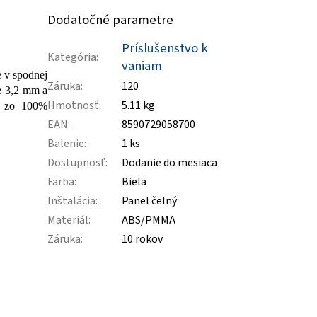
Dodatočné parametre
Príslušenstvo k
Kategória
:
vaniam
e v spodnej
Záruka
:
120
je 3,2 mm a
Hmotnosť
:
5.11 kg
ch zo 100%
EAN
:
8590729058700
Balenie
:
1 ks
Dostupnosť
:
Dodanie do mesiaca
Farba
:
Biela
Inštalácia
:
Panel čelný
Materiál
:
ABS/PMMA
Záruka
:
10 rokov