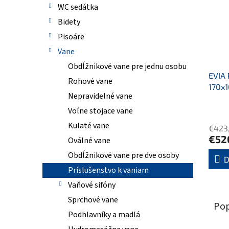
WC sedátka
Bidety
Pisoáre
Vane
Obdĺžnikové vane pre jednu osobu
EVIA 
Rohové vane
170x1
Nepravidelné vane
Voľne stojace vane
Kulaté vane
€423
€52
Oválné vane
Obdĺžnikové vane pre dve osoby
D
Príslušenstvo k vaniam
Vaňové sifóny
Sprchové vane
Pop
Podhlavníky a madlá