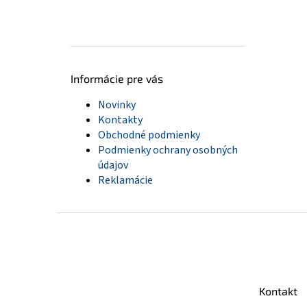
Informácie pre vás
Novinky
Kontakty
Obchodné podmienky
Podmienky ochrany osobných
údajov
Reklamácie
Z
á
p
ä
t
Kontakt
i