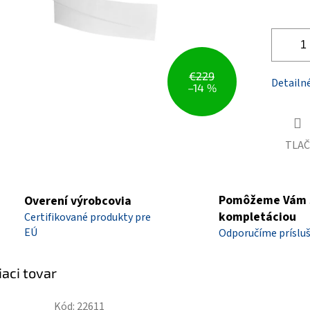
€229
Detailn
–14 %
TLAČ
Pomôžeme Vám 
Overení výrobcovia
kompletáciou
Certifikované produkty pre
EÚ
Odporučíme príslu
iaci tovar
Kód:
22611