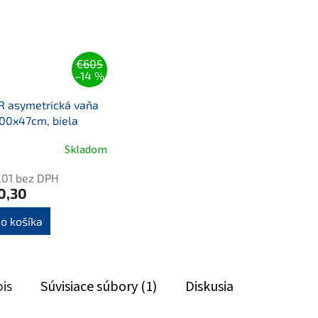
€605
–14 %
R asymetrická vaňa
00x47cm, biela
Skladom
,01 bez DPH
0,30
o košíka
is
Súvisiace súbory (1)
Diskusia