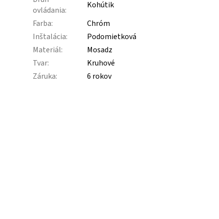
Kohútik
ovládania
:
Farba
:
Chróm
Inštalácia
:
Podomietková
Materiál
:
Mosadz
Tvar
:
Kruhové
Záruka
:
6 rokov