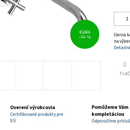
€289
čierna b
–14 %
na výbe
Detailn
TLAČ
Pomôžeme Vám 
Overení výrobcovia
kompletáciou
Certifikované produkty pre
EÚ
Odporučíme príslu