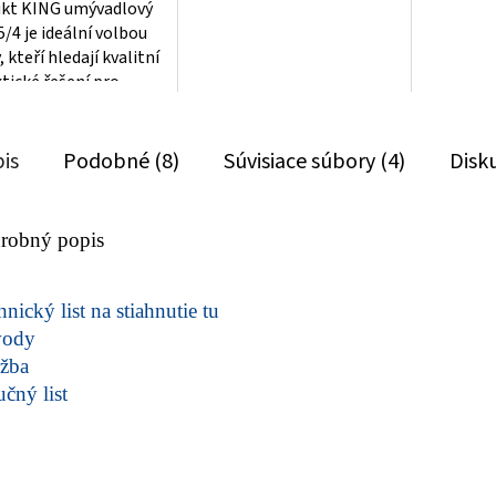
kt KING umývadlový
5/4 je ideální volbou
, kteří hledají kvalitní
ktické řešení pro
 odpadu z umývadla.
.
is
Podobné (8)
Súvisiace súbory (4)
Disk
robný popis
nický list na stiahnutie tu
vody
žba
učný list