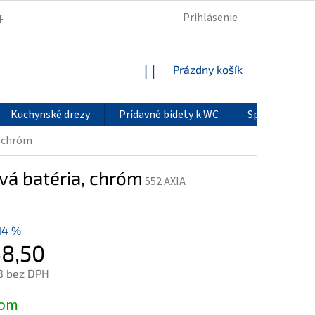
Prihlásenie
PODMIENKY OCHRANY OSOBNÝCH ÚDAJOV
REKLAMÁCIE
NÁKUPNÝ
Prázdny košík
KOŠÍK
Kuchynské drezy
Prídavné bidety k WC
Sprchové pan
, chróm
á batéria, chróm
552 AXIA
14 %
8,50
3 bez DPH
ová
dom