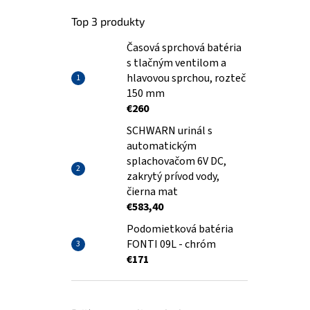
Top 3 produkty
Časová sprchová batéria
s tlačným ventilom a
hlavovou sprchou, rozteč
150 mm
€260
SCHWARN urinál s
automatickým
splachovačom 6V DC,
zakrytý prívod vody,
čierna mat
€583,40
Podomietková batéria
FONTI 09L - chróm
€171