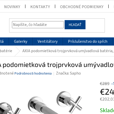
NOVINKY
KONTAKTY
OBCHODNÉ PODMIENKY
HĽADAŤ
lá
Galerky
Ventilátory
Príslušenstvo do spŕch
batérie
AXIA podomietková trojprvková umývadlová batéria
A podomietková trojprvková umývadlov
rné
dnotené
Značka:
Sapho
Podrobnosti hodnotenia
enie
€289
–
tu
€24
€202,0
Jednotk
Skla
čiek.
cena: