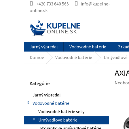
Prejsť
+420 733 640 565
info@kupelne-
na
online.sk
obsah
Jarný výpredaj
Vodovodné batérie
Zrkad
Domov
Vodovodné batérie
Umývadlové 
B
AXI
o
Preskočiť
č
Prieme
Neoho
Kategórie
kategórie
n
hodnot
ý
Jarný výpredaj
produk
p
je
Vodovodné batérie
a
0,0
n
Vodovodné batérie sety
z
e
Umývadlové batérie
5
l
hviezdi
Stojankové umývadlové batérie