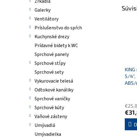
Zrkadlá
Súvis
Galerky
Ventilátory
Príslušenstvo do spŕch
Kuchynské drezy
Prídavné bidety k WC
Sprchové panely
Sprchové stĺpy
KING 
Sprchové sety
5/4"
Vykurovacie telesá
ABS/
Odtokové kanáliky
Sprchové vaničky
€25,
Sprchové kúty
€31
Vaňové zásteny
D
Umývadlá
Umývadielka