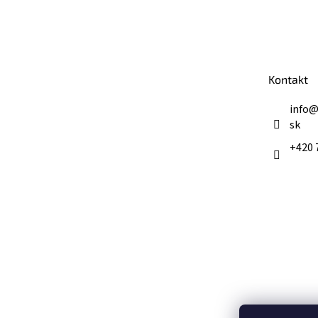
Z
á
p
ä
t
Kontakt
i
e
info
sk
+420 