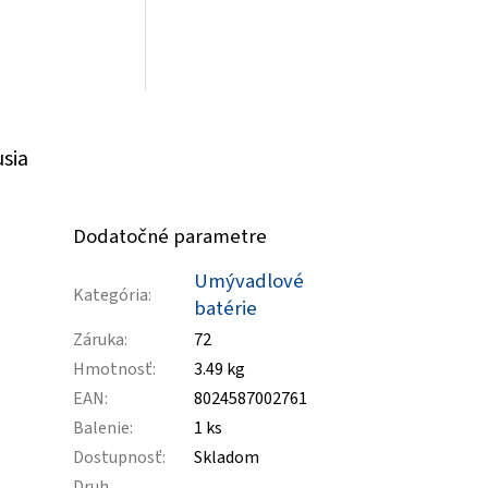
usia
Dodatočné parametre
Umývadlové
Kategória
:
batérie
Záruka
:
72
Hmotnosť
:
3.49 kg
EAN
:
8024587002761
Balenie
:
1 ks
Dostupnosť
:
Skladom
Druh