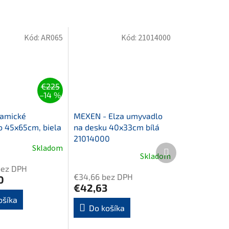
Kód:
AR065
Kód:
21014000
€225
–14 %
ramické
MEXEN - Elza umyvadlo
 45x65cm, biela
na desku 40x33cm bílá
21014000
Ďalší
Skladom
Skladom
produkt
bez DPH
€34,66 bez DPH
0
€42,63
ošíka
Do košíka