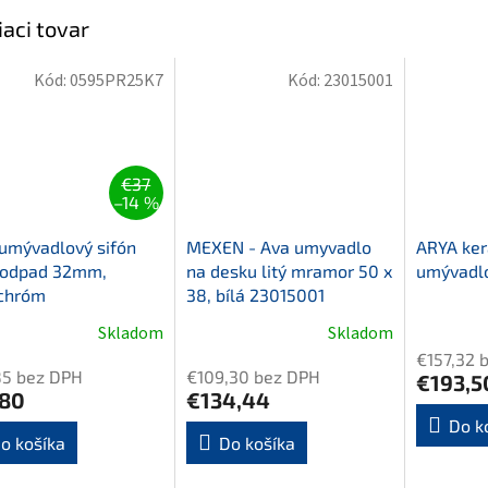
iaci tovar
Kód:
0595PR25K7
Kód:
23015001
€37
–14 %
umývadlový sifón
MEXEN - Ava umyvadlo
ARYA ke
, odpad 32mm,
na desku litý mramor 50 x
umývadlo
chróm
38, bílá 23015001
Skladom
Skladom
€157,32 
85 bez DPH
€109,30 bez DPH
€193,5
,80
€134,44
Do k
o košíka
Do košíka