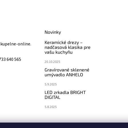
Novinky
Keramické drezy –
@
kupelne-online.
nadčasová klasika pre
vašu kuchyňu
733 640 565
20.10.2025
Gravírované sklenené
umývadlo ANHELO
5.9.2025
LED zrkadla BRIGHT
DIGITAL
5.8.2025
koupelny-sanita.cz
eshopsanita.cz