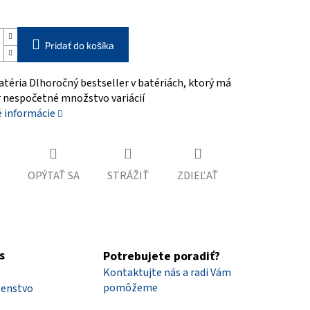
Pridať do košíka
atéria Dlhoročný bestseller v batériách, ktorý má
r nespočetné množstvo variácií
é informácie
OPÝTAŤ SA
STRÁŽIŤ
ZDIEĽAŤ
s
Potrebujete poradiť?
Kontaktujte nás a radi Vám
pomôžeme
šenstvo