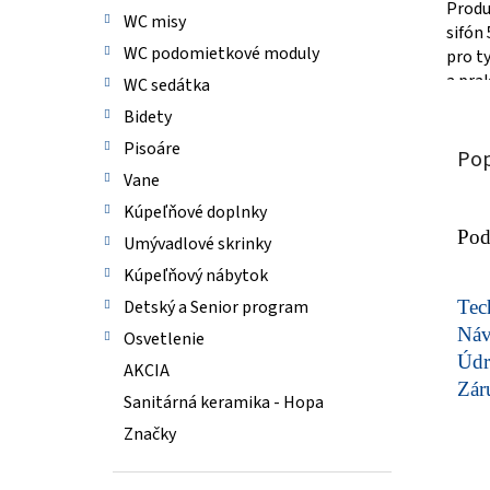
Produ
WC misy
sifón 
WC podomietkové moduly
pro ty
a pra
WC sedátka
odvod
Bidety
Sifón..
Pisoáre
Pop
Vane
Kúpeľňové doplnky
Pod
Umývadlové skrinky
Kúpeľňový nábytok
Detský a Senior program
Tech
Ná
Osvetlenie
Údr
AKCIA
Zár
Sanitárná keramika - Hopa
Značky