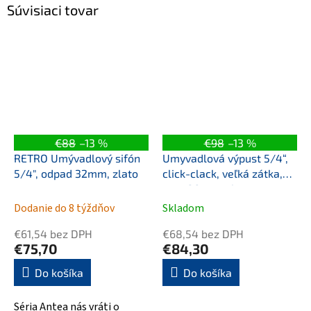
Súvisiaci tovar
€88
–13 %
€98
–13 %
RETRO Umývadlový sifón
Umyvadlová výpust 5/4“,
5/4", odpad 32mm, zlato
click-clack, veľká zátka,
max 80mm, zlato
Dodanie do 8 týždňov
Skladom
€61,54 bez DPH
€68,54 bez DPH
€75,70
€84,30
Do košíka
Do košíka
Séria Antea nás vráti o