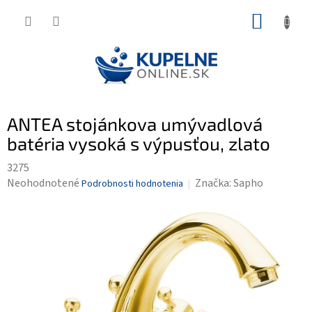
Prejsť
NÁKUP
na
KOŠÍK
obsah
ANTEA stojánkova umývadlová
batéria vysoká s výpusťou, zlato
3275
Priemerné
Neohodnotené
Značka:
Sapho
Podrobnosti hodnotenia
hodnotenie
produktu
je
0,0
z
5
hviezdičiek.