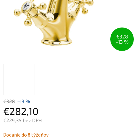
€328
–13 %
€328
–13 %
€282,10
€229,35 bez DPH
Jednotková
Dodanie do 8 týždňov
cena: