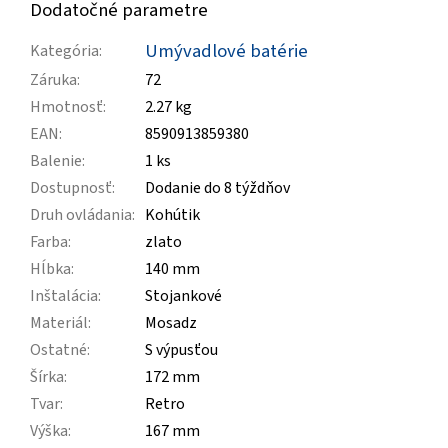
Dodatočné parametre
Umývadlové batérie
Kategória
:
Záruka
:
72
Hmotnosť
:
2.27 kg
EAN
:
8590913859380
Balenie
:
1 ks
Dostupnosť
:
Dodanie do 8 týždňov
Druh ovládania
:
Kohútik
Farba
:
zlato
Hĺbka
:
140 mm
Inštalácia
:
Stojankové
Materiál
:
Mosadz
Ostatné
:
S výpusťou
Šírka
:
172 mm
Tvar
:
Retro
Výška
:
167 mm