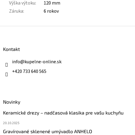
Výška výtoku
:
120 mm
Záruka
:
6 rokov
Z
á
p
ä
Kontakt
t
i
info
@
kupelne-online.sk
e
+420 733 640 565
Novinky
Keramické drezy – nadčasová klasika pre vašu kuchyňu
20.10.2025
Gravírované sklenené umývadlo ANHELO