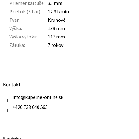
Priemer kartuše
:
35 mm
Prietok (3 bar)
:
12.3 l/min
Tvar
:
Kruhové
Výška
:
139 mm
Výška výtoku
:
117 mm
Záruka
:
7 rokov
Z
á
p
ä
Kontakt
t
i
info
@
kupelne-online.sk
e
+420 733 640 565
Novinky