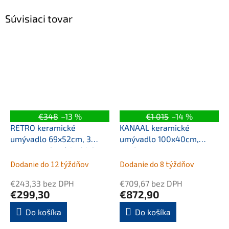
Súvisiaci tovar
€348
–13 %
€1 015
–14 %
RETRO keramické
KANAAL keramické
umývadlo 69x52cm, 3
umývadlo 100x40cm,
otvory pre batériu, biela
verde mat
Dodanie do 12 týždňov
Dodanie do 8 týždňov
€243,33 bez DPH
€709,67 bez DPH
€299,30
€872,90
Do košíka
Do košíka