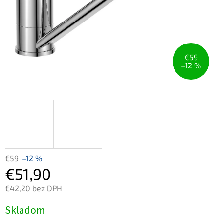
€59
–12 %
€59
–12 %
€51,90
€42,20 bez DPH
Jednotková
Skladom
cena: