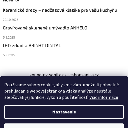
Keramické drezy – nadčasová klasika pre vašu kuchyňu
20.10.2025
Gravírované sklenené umývadlo ANHELO
5.9.2025
LED zrkadla BRIGHT DIGITAL
5.8.2025
koupelny-sanita.cz
eshopsanita.cz
Používame súbory cookie, aby sme vám umožnili pohodlné
prehliadanie webovej stránky a vďaka analýze neustále
zlepšovali jej funkcie, výkon a použiteľnosť.
Viac informácií
Nastavenie
Vytvoril Shoptet