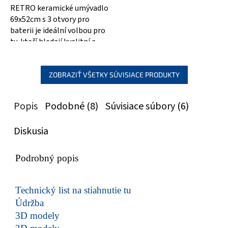
RETRO keramické umývadlo
69x52cm s 3 otvory pro
baterii je ideální volbou pro
ty, kteří hledají kvalitní a
stylové řešení pro svou...
ZOBRAZIŤ VŠETKY SÚVISIACE PRODUKTY
Popis
Podobné (8)
Súvisiace súbory (6)
Diskusia
Podrobný popis
Technický list na stiahnutie tu
Údržba
3D modely