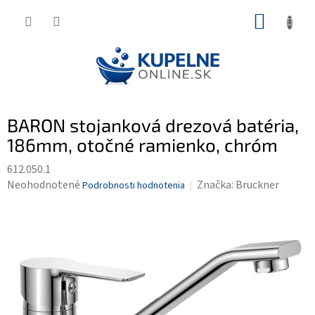
Prejsť
NÁKUP
na
KOŠÍK
obsah
BARON stojanková drezová batéria,
186mm, otočné ramienko, chróm
612.050.1
Priemerné
Neohodnotené
Značka:
Bruckner
Podrobnosti hodnotenia
hodnotenie
produktu
je
0,0
z
5
hviezdičiek.