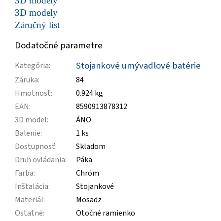
3D modely
3D modely
Záručný list
Dodatočné parametre
Stojankové umývadlové batérie
Kategória
:
Záruka
:
84
Hmotnosť
:
0.924 kg
EAN
:
8590913878312
3D model
:
ÁNO
Balenie
:
1 ks
Dostupnosť
:
Skladom
Druh ovládania
:
Páka
Farba
:
Chróm
Inštalácia
:
Stojankové
Materiál
:
Mosadz
Ostatné
:
Otočné ramienko