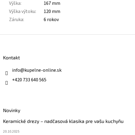
Výška
:
167 mm
Výška výtoku
:
120 mm
Záruka
:
6 rokov
Z
á
p
ä
Kontakt
t
i
info
@
kupelne-online.sk
e
+420 733 640 565
Novinky
Keramické drezy – nadčasová klasika pre vašu kuchyňu
20.10.2025