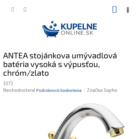
Prejsť
NÁKUP
na
KOŠÍK
obsah
ANTEA stojánkova umývadlová
batéria vysoká s výpusťou,
chróm/zlato
3272
Priemerné
Neohodnotené
Značka:
Sapho
Podrobnosti hodnotenia
hodnotenie
produktu
je
0,0
z
5
hviezdičiek.