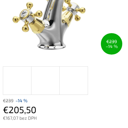
€239
–14 %
€239
–14 %
€205,50
€167,07 bez DPH
Jednotková