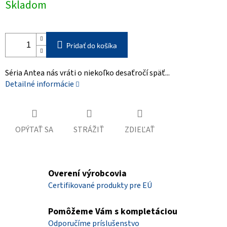
Skladom
cena:
Pridať do košíka
Séria Antea nás vráti o niekoľko desaťročí späť...
Detailné informácie
OPÝTAŤ SA
STRÁŽIŤ
ZDIEĽAŤ
Overení výrobcovia
Certifikované produkty pre EÚ
Pomôžeme Vám s kompletáciou
Odporučíme príslušenstvo