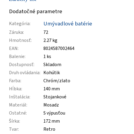
Dodatočné parametre
Umývadlové batérie
Kategória
:
Záruka
:
72
Hmotnosť
:
2.27 kg
EAN
:
8024587002464
Balenie
:
1 ks
Dostupnosť
:
Skladom
Druh ovládania
:
Kohútik
Farba
:
Chróm/zlato
Hĺbka
:
140 mm
Inštalácia
:
Stojankové
Materiál
:
Mosadz
Ostatné
:
S výpusťou
Šírka
:
172 mm
Tvar
:
Retro