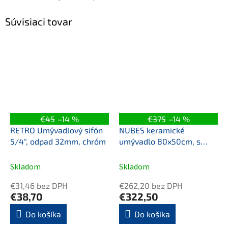
Súvisiaci tovar
€45
–14 %
€375
–14 %
RETRO Umývadlový sifón
NUBES keramické
5/4", odpad 32mm, chróm
umývadlo 80x50cm, s
odkladacou plochou
vpravo, biela ExtraGlaze
Skladom
Skladom
€31,46 bez DPH
€262,20 bez DPH
€38,70
€322,50
Do košíka
Do košíka