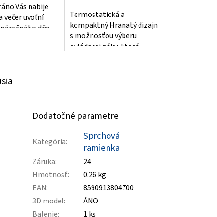
áno Vás nabije
Termostatická a
a večer uvoľní
kompaktný Hranatý dizajn
 náročného dňa.
s možnosťou výberu
ovládacej páky, ktorá
razom zmení vzhľad
kúpeľne
usia
Dodatočné parametre
Sprchová
Kategória
:
ramienka
Záruka
:
24
Hmotnosť
:
0.26 kg
EAN
:
8590913804700
3D model
:
ÁNO
Balenie
:
1 ks