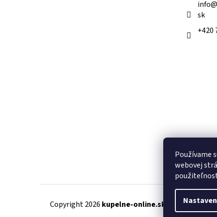
info
sk
+420 
Používame s
webovej strá
použiteľnos
Nastaven
Copyright 2026
kupelne-online.sk
. Všetky práva 