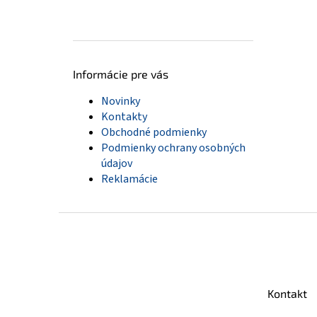
Informácie pre vás
Novinky
Kontakty
Obchodné podmienky
Podmienky ochrany osobných
údajov
Reklamácie
Z
á
p
ä
t
Kontakt
i
e