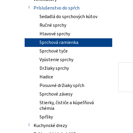
Príslušenstvo do spŕch
Sedadlá do sprchových kútov
Ručné sprchy
Hlavové sprchy
Sprchová ramienka
Sprchové tyče
Vyústenie sprchy
Držiaky sprchy
Hadice
Posuvné držiaky spŕch
Sprchové závesy
Stierky, čističe a kúpeľňová
chémia
Spŕšky
Kuchynské drezy