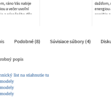
m, ráno Vás nabije
dažďom, r
iou a večer uvoľní
energiou 
ie z náročného dňa
napätie z
is
Podobné (8)
Súvisiace súbory (4)
Disk
robný popis
nický list na stiahnutie tu
modely
modely
modely