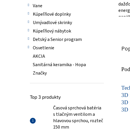
dažďo
Vane
energ
Kúpeľňové doplnky
napät
Umývadlové skrinky
Kúpeľňový nábytok
Detský a Senior program
Pop
Osvetlenie
AKCIA
Sanitárná keramika - Hopa
Pod
Značky
Tech
3D 
Top 3 produkty
3D 
Časová sprchová batéria
3D 
s tlačným ventilom a
hlavovou sprchou, rozteč
150 mm