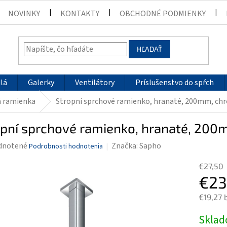
NOVINKY
KONTAKTY
OBCHODNÉ PODMIENKY
HĽADAŤ
lá
Galerky
Ventilátory
Príslušenstvo do spŕch
á ramienka
Stropní sprchové ramienko, hranaté, 200mm, ch
opní sprchové ramienko, hranaté, 20
rné
dnotené
Značka:
Sapho
Podrobnosti hodnotenia
enie
€27,50
tu
€23
€19,27 
Jednotk
Skla
čiek.
cena: