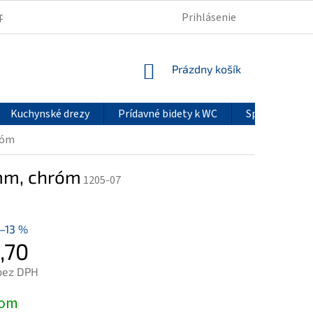
Prihlásenie
PODMIENKY OCHRANY OSOBNÝCH ÚDAJOV
REKLAMÁCIE
NÁKUPNÝ
Prázdny košík
KOŠÍK
Kuchynské drezy
Prídavné bidety k WC
Sprchové pan
róm
0mm, chróm
1205-07
–13 %
,70
bez DPH
ová
dom