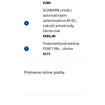
€260
SCHWARN urinál s
automatickým
splachovačom 6V DC,
zakrytý prívod vody,
čierna mat
€583,40
Podomietková batéria
FONTI 09L - chróm
€171
Prijímame online platby