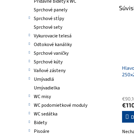
Prídavné bidety k WC
Súvis
Sprchové panely
Sprchové stĺpy
Sprchové sety
Vykurovacie telesá
Odtokové kanáliky
Sprchové vaničky
Sprchové kúty
Hlavo
Vaňové zásteny
250x
Umývadlá
Umývadielka
WC misy
€90,1
€11
WC podomietkové moduly
WC sedátka
D
Bidety
Pisoáre
Necha