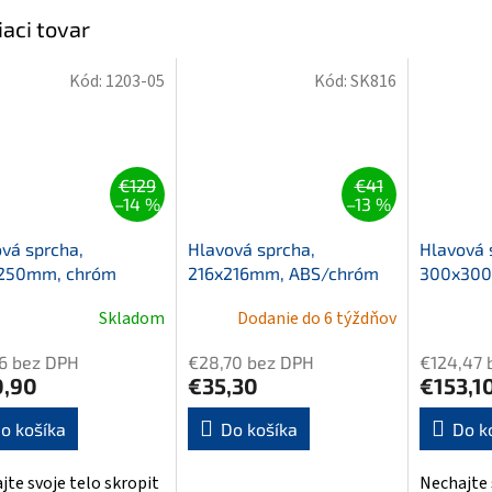
iaci tovar
Kód:
1203-05
Kód:
SK816
€129
€41
–14 %
–13 %
vá sprcha,
Hlavová sprcha,
Hlavová 
250mm, chróm
216x216mm, ABS/chróm
300x300
Skladom
Dodanie do 6 týždňov
6 bez DPH
€28,70 bez DPH
€124,47 
0,90
€35,30
€153,1
o košíka
Do košíka
Do k
jte svoje telo skropit
Nechajte 