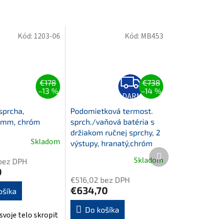
Kód:
1203-06
Kód:
MB453
Z
€178
€738
A
–13 %
–14 %
D
ZADARMO
A
R
sprcha,
Podomietková termost.
M
mm, chróm
sprch./vaňová batéria s
O
držiakom ručnej sprchy, 2
Skladom
výstupy, hranatý,chróm
Ďalší
Skladom
bez DPH
produkt
0
€516,02 bez DPH
€634,70
ošíka
Do košíka
svoje telo skropit