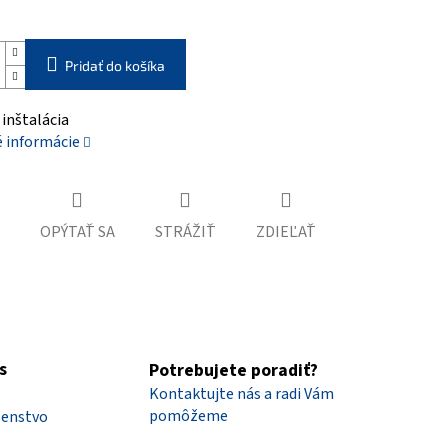
Pridať do košíka
inštalácia
é informácie
OPÝTAŤ SA
STRÁŽIŤ
ZDIEĽAŤ
s
Potrebujete poradiť?
Kontaktujte nás a radi Vám
pomôžeme
šenstvo