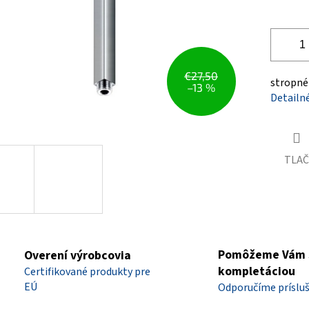
€27,50
stropné 
–13 %
Detailn
TLAČ
Pomôžeme Vám 
Overení výrobcovia
kompletáciou
Certifikované produkty pre
EÚ
Odporučíme príslu