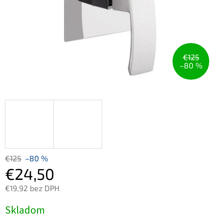
€125
–80 %
€125
–80 %
€24,50
€19,92 bez DPH
Jednotková
Skladom
cena: