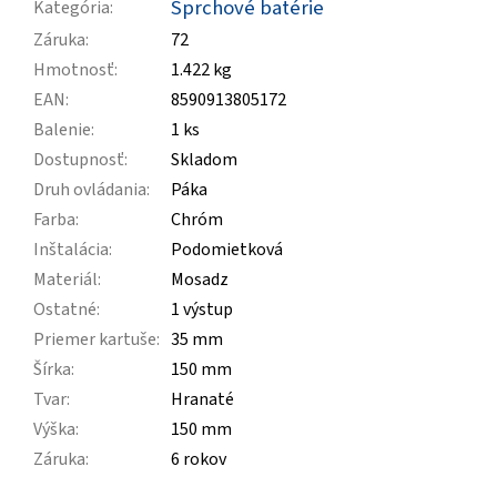
Sprchové batérie
Kategória
:
Záruka
:
72
Hmotnosť
:
1.422 kg
EAN
:
8590913805172
Balenie
:
1 ks
Dostupnosť
:
Skladom
Druh ovládania
:
Páka
Farba
:
Chróm
Inštalácia
:
Podomietková
Materiál
:
Mosadz
Ostatné
:
1 výstup
Priemer kartuše
:
35 mm
Šírka
:
150 mm
Tvar
:
Hranaté
Výška
:
150 mm
Záruka
:
6 rokov