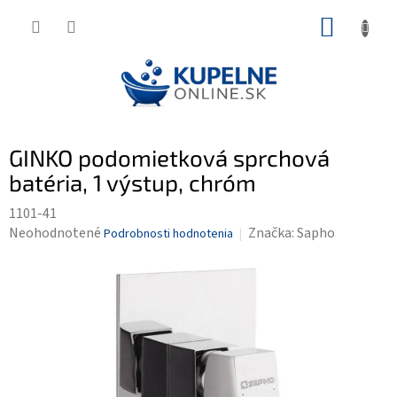
Prejsť
NÁKUP
na
KOŠÍK
obsah
GINKO podomietková sprchová
batéria, 1 výstup, chróm
1101-41
Priemerné
Neohodnotené
Značka:
Sapho
Podrobnosti hodnotenia
hodnotenie
produktu
je
0,0
z
5
hviezdičiek.