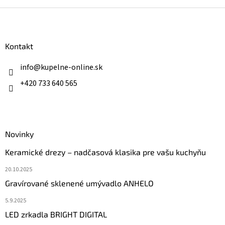
Z
á
p
ä
Kontakt
t
i
info
@
kupelne-online.sk
e
+420 733 640 565
Novinky
Keramické drezy – nadčasová klasika pre vašu kuchyňu
20.10.2025
Gravírované sklenené umývadlo ANHELO
5.9.2025
LED zrkadla BRIGHT DIGITAL