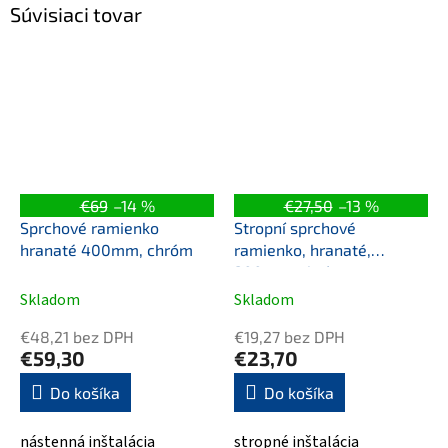
Súvisiaci tovar
€69
–14 %
€27,50
–13 %
Sprchové ramienko
Stropní sprchové
hranaté 400mm, chróm
ramienko, hranaté,
200mm, chróm
Skladom
Skladom
€48,21 bez DPH
€19,27 bez DPH
€59,30
€23,70
Do košíka
Do košíka
nástenná inštalácia
stropné inštalácia