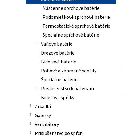
Nástenné sprchové batérie
Podomietkové sprchové batérie
Termostatické sprchové batérie
Špeciálne sprchové batérie
Vaňové batérie
Drezové batérie
Bidetové batérie
Rohové a záhradné ventily
Špeciálne batérie
Príslušenstvo k batériám
Bidetové spŕšky
Zrkadlá
Galerky
Ventilátory
Príslušenstvo do spŕch