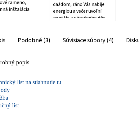
ové rameno,
dažďom, ráno Vás nabije
nná inštalácia
energiou a večer uvoľní
napätie z náročného dňa
is
Podobné (3)
Súvisiace súbory (4)
Disk
robný popis
nický list na stiahnutie tu
vody
žba
učný list