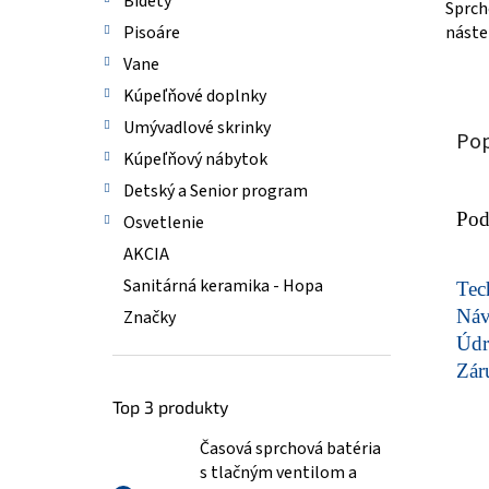
Bidety
Sprch
náste
Pisoáre
Vane
Kúpeľňové doplnky
Umývadlové skrinky
Pop
Kúpeľňový nábytok
Detský a Senior program
Pod
Osvetlenie
AKCIA
Sanitárná keramika - Hopa
Tech
Ná
Značky
Údr
Zár
Top 3 produkty
Časová sprchová batéria
s tlačným ventilom a