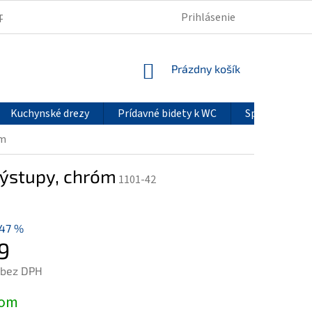
Prihlásenie
PODMIENKY OCHRANY OSOBNÝCH ÚDAJOV
REKLAMÁCIE
NÁKUPNÝ
Prázdny košík
KOŠÍK
Kuchynské drezy
Prídavné bidety k WC
Sprchové pan
óm
výstupy, chróm
1101-42
47 %
9
 bez DPH
ová
dom