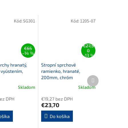
Kód:
SG301
Kód:
1205-07
€27,5
€65
0
–14 %
–13 %
rchy hranatý,
Stropní sprchové
 vyústením,
ramienko, hranaté,
200mm, chróm
Ďalší
produkt
Skladom
Skladom
bez DPH
€19,27 bez DPH
€23,70
ošíka
Do košíka