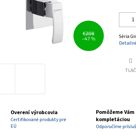
€208
Séria Gi
–47 %
Detailn
TLAČ
Pomôžeme Vám 
Overení výrobcovia
kompletáciou
Certifikované produkty pre
EÚ
Odporučíme príslu