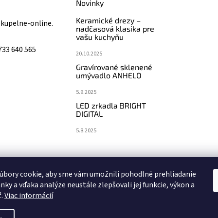
Novinky
Keramické drezy –
@
kupelne-online.
nadčasová klasika pre
vašu kuchyňu
733 640 565
20.10.2025
Gravírované sklenené
umývadlo ANHELO
5.9.2025
LED zrkadla BRIGHT
DIGITAL
5.8.2025
koupelny-sanita.cz
eshopsanita.cz
úbory cookie, aby sme vám umožnili pohodlné prehliadanie
nky a vďaka analýze neustále zlepšovali jej funkcie, výkon a
ť.
Viac informácií