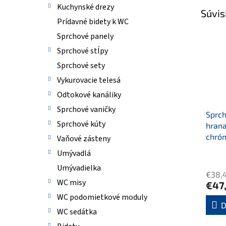
Kuchynské drezy
Súvis
Prídavné bidety k WC
Sprchové panely
Sprchové stĺpy
Sprchové sety
Vykurovacie telesá
Odtokové kanáliky
Sprchové vaničky
Sprc
Sprchové kúty
hran
chró
Vaňové zásteny
Umývadlá
Umývadielka
€38,
WC misy
€47
WC podomietkové moduly
D
WC sedátka