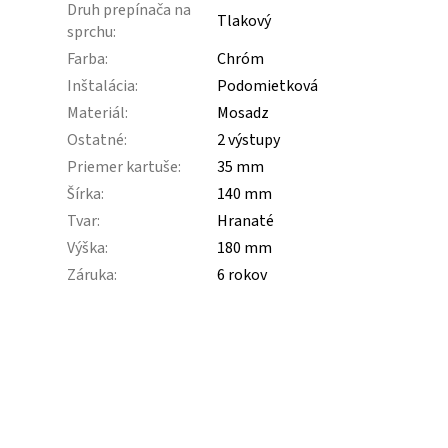
Druh prepínača na
Tlakový
sprchu
:
Farba
:
Chróm
Inštalácia
:
Podomietková
Materiál
:
Mosadz
Ostatné
:
2 výstupy
Priemer kartuše
:
35 mm
Šírka
:
140 mm
Tvar
:
Hranaté
Výška
:
180 mm
Záruka
:
6 rokov