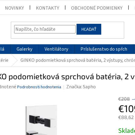
NOVINKY
KONTAKTY
OBCHODNÉ PODMIENKY
HĽADAŤ
lá
Galerky
Ventilátory
Príslušenstvo do spŕch
érie
GINKO podomietková sprchová batéria, 2 výstupy, chr
KO podomietková sprchová batéria, 2 
rné
dnotené
Značka:
Sapho
Podrobnosti hodnotenia
enie
€208
–
tu
€10
€88,62
Jednotk
Skla
čiek.
cena: