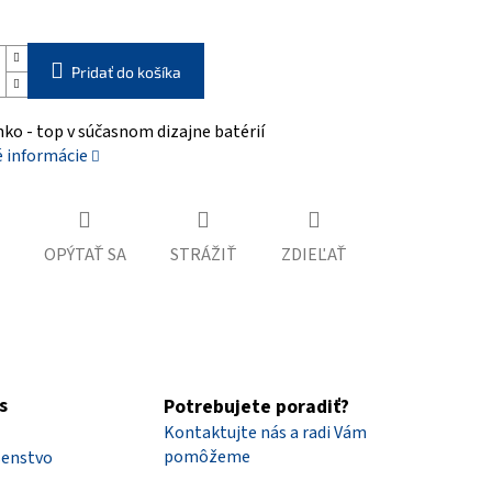
Pridať do košíka
nko - top v súčasnom dizajne batérií
é informácie
OPÝTAŤ SA
STRÁŽIŤ
ZDIEĽAŤ
s
Potrebujete poradiť?
Kontaktujte nás a radi Vám
pomôžeme
šenstvo