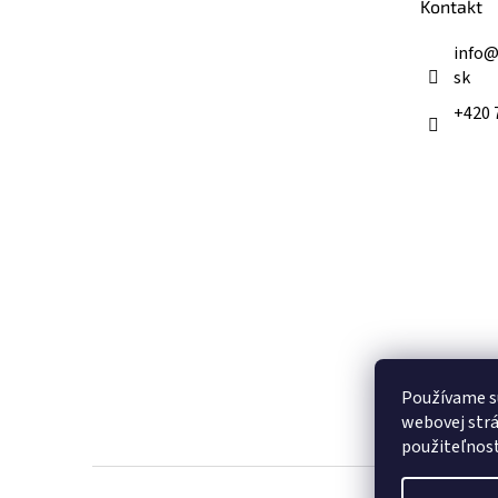
Kontakt
i
e
info
sk
+420 
Používame s
webovej strá
použiteľnos