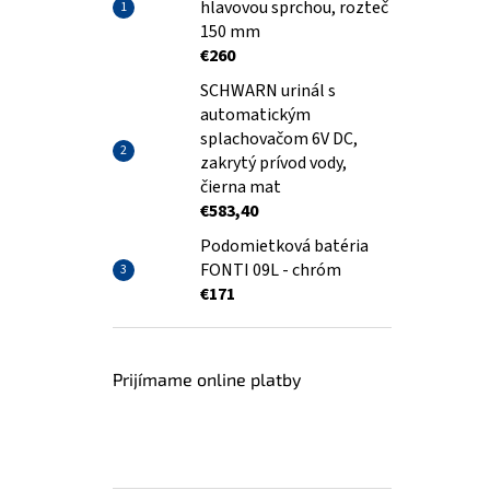
hlavovou sprchou, rozteč
150 mm
€260
SCHWARN urinál s
automatickým
splachovačom 6V DC,
zakrytý prívod vody,
čierna mat
€583,40
Podomietková batéria
FONTI 09L - chróm
€171
Prijímame online platby