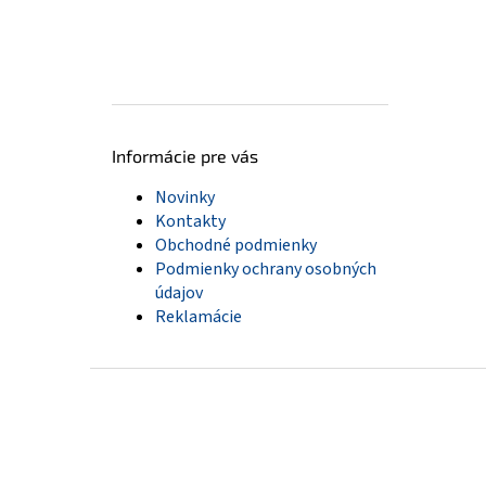
Informácie pre vás
Novinky
Kontakty
Obchodné podmienky
Podmienky ochrany osobných
údajov
Reklamácie
Z
á
p
ä
t