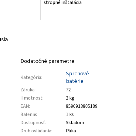
stropné inštalácia
usia
Dodatočné parametre
Sprchové
Kategória
:
batérie
Záruka
:
72
Hmotnosť
:
2 kg
EAN
:
8590913805189
Balenie
:
1 ks
Dostupnosť
:
Skladom
Druh ovládania
:
Páka