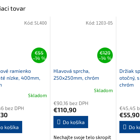
iaci tovar
Kód:
SL400
Kód:
1203-05
€55
€129
–14 %
–14 %
hové ramienko
Hlavová sprcha,
Držiak sp
até nízke, 400mm,
250x250mm, chróm
otočný, s
m
chróm
Skladom
Skladom
€90,16 bez DPH
46 bez DPH
€45,45 
€110,90
,30
€55,90
Do košíka
o košíka
Do k
Nechajte svoje telo skropit