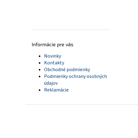
Informácie pre vás
Novinky
Kontakty
Obchodné podmienky
Podmienky ochrany osobných
údajov
Reklamácie
Z
á
p
ä
t