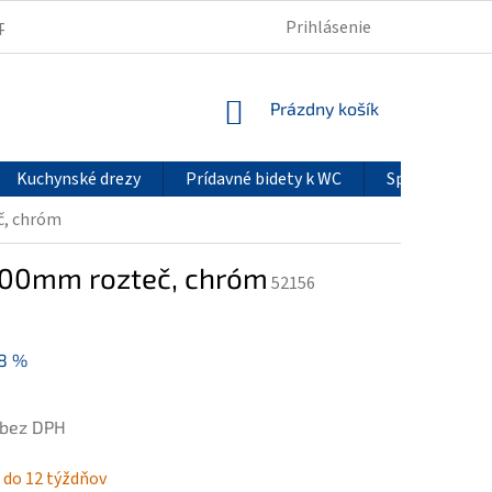
Prihlásenie
PODMIENKY OCHRANY OSOBNÝCH ÚDAJOV
REKLAMÁCIE
NÁKUPNÝ
Prázdny košík
KOŠÍK
Kuchynské drezy
Prídavné bidety k WC
Sprchové pan
č, chróm
 100mm rozteč, chróm
52156
8 %
 bez DPH
ová
 do 12 týždňov