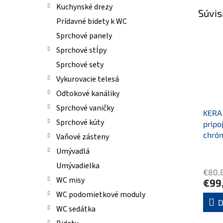
Kuchynské drezy
Súvis
Prídavné bidety k WC
Sprchové panely
Sprchové stĺpy
Sprchové sety
Vykurovacie telesá
Odtokové kanáliky
Sprchové vaničky
KERA 
Sprchové kúty
pripo
chró
Vaňové zásteny
Umývadlá
Umývadielka
€80,
WC misy
€99
WC podomietkové moduly
D
WC sedátka