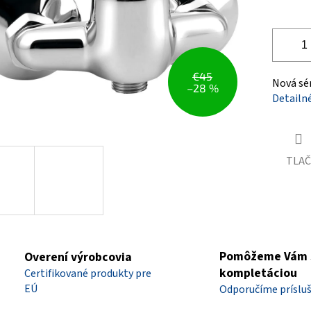
€45
Nová sér
–28 %
Detailn
TLAČ
Pomôžeme Vám 
Overení výrobcovia
kompletáciou
Certifikované produkty pre
EÚ
Odporučíme príslu