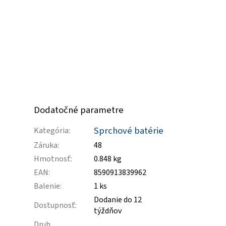
Dodatočné parametre
Sprchové batérie
Kategória
:
Záruka
:
48
Hmotnosť
:
0.848 kg
EAN
:
8590913839962
Balenie
:
1 ks
Dodanie do 12
Dostupnosť
:
týždňov
Druh