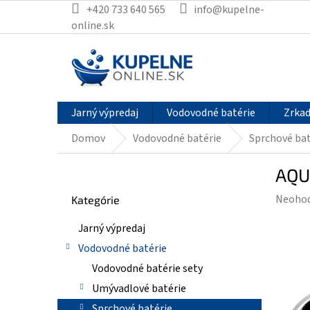
Prejsť
+420 733 640 565
info@kupelne-
na
online.sk
obsah
Jarný výpredaj
Vodovodné batérie
Zrkad
Domov
Vodovodné batérie
Sprchové bat
B
AQU
o
Preskočiť
č
Prieme
Neoho
Kategórie
kategórie
n
hodnot
ý
Jarný výpredaj
produk
p
je
Vodovodné batérie
a
0,0
n
Vodovodné batérie sety
z
e
Umývadlové batérie
5
l
hviezdi
Sprchové batérie