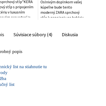
sprchový stĺp"KERA
Oslnivým doplnkom vašej
ový stĺp s pripojením
kúpeľne bude tento
tériu v luxusním
moderný ZARA sprchový
ovém provedení je
stĺp k napojeniu na batériu
právným doplňkem
v nádhernom chrómovom
ši koupelnu....
prevedení. Svojím...
is
Súvisiace súbory (4)
Diskusia
robný popis
nický list na stiahnutie tu
vody
žba
učný list