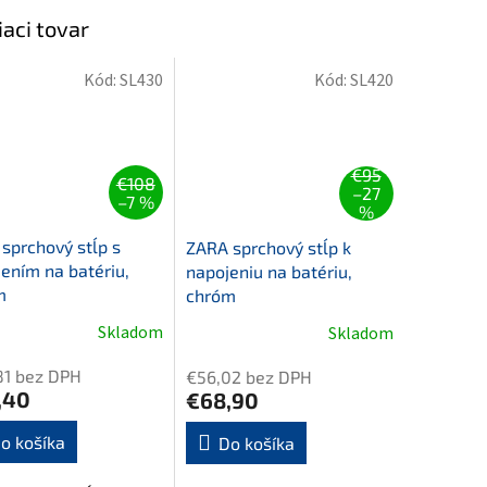
iaci tovar
Kód:
SL430
Kód:
SL420
€95
€108
–27
–7 %
%
sprchový stĺp s
ZARA sprchový stĺp k
jením na batériu,
napojeniu na batériu,
m
chróm
Skladom
Skladom
81 bez DPH
€56,02 bez DPH
,40
€68,90
o košíka
Do košíka