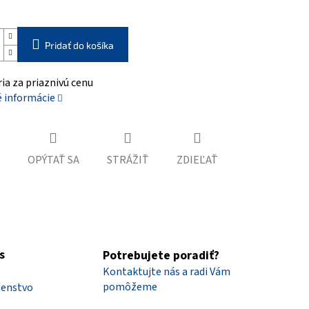
Pridať do košíka
ia za priaznivú cenu
é informácie
OPÝTAŤ SA
STRÁŽIŤ
ZDIEĽAŤ
s
Potrebujete poradiť?
Kontaktujte nás a radi Vám
pomôžeme
šenstvo