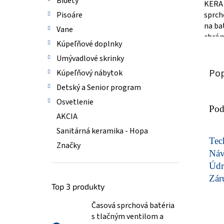
Bidety
KERA 
sprch
Pisoáre
na ba
Vane
chróm
Kúpeľňové doplnky
tím s
Umývadlové skrinky
pro va
Pop
Kúpeľňový nábytok
Detský a Senior program
Osvetlenie
Pod
AKCIA
Sanitárná keramika - Hopa
Tech
Značky
Ná
Údr
Zár
Top 3 produkty
Časová sprchová batéria
s tlačným ventilom a