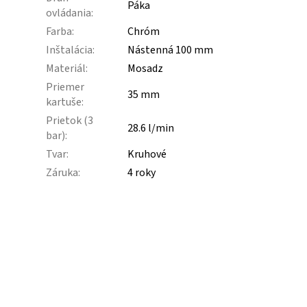
Páka
ovládania
:
Farba
:
Chróm
Inštalácia
:
Nástenná 100 mm
Materiál
:
Mosadz
Priemer
35 mm
kartuše
:
Prietok (3
28.6 l/min
bar)
:
Tvar
:
Kruhové
Záruka
:
4 roky