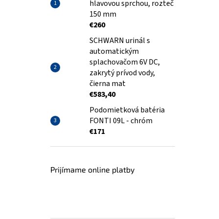
hlavovou sprchou, rozteč
150 mm
€260
SCHWARN urinál s
automatickým
splachovačom 6V DC,
zakrytý prívod vody,
čierna mat
€583,40
Podomietková batéria
FONTI 09L - chróm
€171
Prijímame online platby