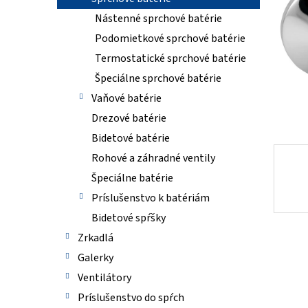
Nástenné sprchové batérie
Podomietkové sprchové batérie
Termostatické sprchové batérie
Špeciálne sprchové batérie
Vaňové batérie
Drezové batérie
Bidetové batérie
Rohové a záhradné ventily
Špeciálne batérie
Príslušenstvo k batériám
Bidetové spŕšky
Zrkadlá
Galerky
Ventilátory
Príslušenstvo do spŕch