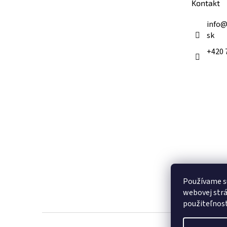
Kontakt
i
e
info
sk
+420 
Používame s
webovej strá
použiteľnos