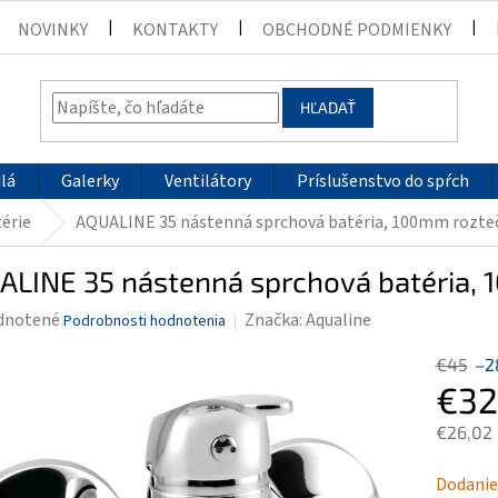
NOVINKY
KONTAKTY
OBCHODNÉ PODMIENKY
HĽADAŤ
lá
Galerky
Ventilátory
Príslušenstvo do spŕch
érie
AQUALINE 35 nástenná sprchová batéria, 100mm rozte
ALINE 35 nástenná sprchová batéria,
rné
dnotené
Značka:
Aqualine
Podrobnosti hodnotenia
enie
€45
–2
tu
€32
€26,02
Jednotk
Dodanie
čiek.
cena: