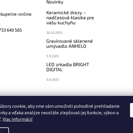
Novinky
Keramické drezy –
@
kupelne-online.
nadčasová klasika pre
vašu kuchyňu
733 640 565
20.10.2025
Gravírované sklenené
umývadlo ANHELO
5.9.2025
LED zrkadla BRIGHT
DIGITAL
5.8.2025
koupelny-sanita.cz
eshopsanita.cz
úbory cookie, aby sme vám umožnili pohodlné prehliadanie
nky a vďaka analýze neustále zlepšovali jej funkcie, výkon a
ť.
Viac informácií